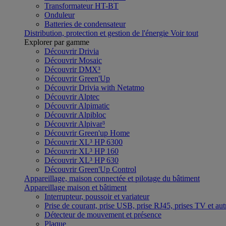
Transformateur HT-BT
Onduleur
Batteries de condensateur
Distribution, protection et gestion de l'énergie
Voir tout
Explorer par gamme
Découvrir Drivia
Découvrir Mosaic
Découvrir DMX³
Découvrir Green'Up
Découvrir Drivia with Netatmo
Découvrir Alptec
Découvrir Alpimatic
Découvrir Alpibloc
Découvrir Alpivar³
Découvrir Green'up Home
Découvrir XL³ HP 6300
Découvrir XL³ HP 160
Découvrir XL³ HP 630
Découvrir Green'Up Control
Appareillage, maison connectée et pilotage du bâtiment
Appareillage maison et bâtiment
Interrupteur, poussoir et variateur
Prise de courant, prise USB, prise RJ45, prises TV et aut
Détecteur de mouvement et présence
Plaque