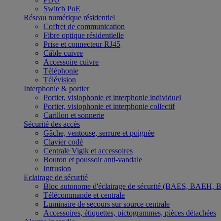
Switch PoE
Réseau numérique résidentiel
Coffret de communication
Fibre optique résidentielle
Prise et connecteur RJ45
Câble cuivre
Accessoire cuivre
Téléphonie
Télévision
Interphonie & portier
Portier, visiophonie et interphonie individuel
Portier, visiophonie et interphonie collectif
Carillon et sonnerie
Sécurité des accès
Gâche, ventouse, serrure et poignée
Clavier codé
Centrale Vigik et accessoires
Bouton et poussoir anti-vandale
Intrusion
Eclairage de sécurité
Bloc autonome d'éclairage de sécurité (BAES, BAEH,
Télécommande et centrale
Luminaire de secours sur source centrale
Accessoires, étiquettes, pictogrammes, pièces détachées