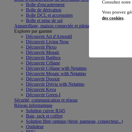
Consultez notre
Boîte d'encastrement
Boîte de dérivation
Vous pouvez gér
Boîte DCL et accessoires
des cookies
.
Boîte et prise de sol
Appareillage, maison connectée et pilotage du bâtiment
Voir to
Explorer par gamme
Découvrir Art d'Arnould
Découvrir Living Now
Découvrir Plexo
Découvrir Mosaic
Découvrir Batibox
Découvrir Céliane
Découvrir Céliane with Netatmo
Découvrir Mosaic with Netatmo
Découvrir Dooxie
Découvrir Drivia with Netatmo
Découvrir Keva
Découvrir Green-I
Sécurité, communication et réseau
Réseau informatique
Solution cuivre RJ45
Baie, rack et coffret
Solution fibre optique (tiroir, panneau, connecteur...)
Onduleur
PDU