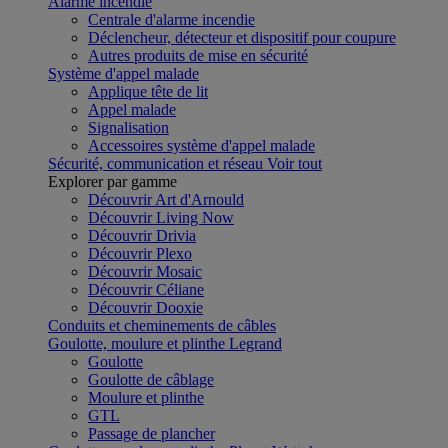
Alarme incendie
Centrale d'alarme incendie
Déclencheur, détecteur et dispositif pour coupure
Autres produits de mise en sécurité
Système d'appel malade
Applique tête de lit
Appel malade
Signalisation
Accessoires système d'appel malade
Sécurité, communication et réseau
Voir tout
Explorer par gamme
Découvrir Art d'Arnould
Découvrir Living Now
Découvrir Drivia
Découvrir Plexo
Découvrir Mosaic
Découvrir Céliane
Découvrir Dooxie
Conduits et cheminements de câbles
Goulotte, moulure et plinthe Legrand
Goulotte
Goulotte de câblage
Moulure et plinthe
GTL
Passage de plancher