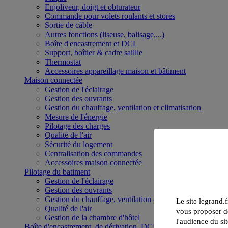
Enjoliveur, doigt et obturateur
Commande pour volets roulants et stores
Sortie de câble
Autres fonctions (liseuse, balisage,...)
Boîte d'encastrement et DCL
Support, boîtier & cadre saillie
Thermostat
Accessoires appareillage maison et bâtiment
Maison connectée
Gestion de l'éclairage
Gestion des ouvrants
Gestion du chauffage, ventilation et climatisation
Mesure de l'énergie
Pilotage des charges
Qualité de l'air
Sécurité du logement
Centralisation des commandes
Accessoires maison connectée
Pilotage du batiment
Gestion de l'éclairage
Gestion des ouvrants
Gestion du chauffage, ventilation et climatisation
Le site legrand.f
Qualité de l'air
vous proposer de
Gestion de la chambre d'hôtel
l'audience du sit
Boîte d'encastrement, de dérivation, DCL et boîte de sol