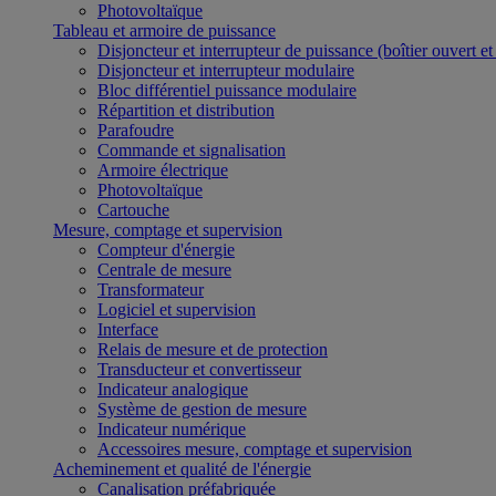
Photovoltaïque
Tableau et armoire de puissance
Disjoncteur et interrupteur de puissance (boîtier ouvert e
Disjoncteur et interrupteur modulaire
Bloc différentiel puissance modulaire
Répartition et distribution
Parafoudre
Commande et signalisation
Armoire électrique
Photovoltaïque
Cartouche
Mesure, comptage et supervision
Compteur d'énergie
Centrale de mesure
Transformateur
Logiciel et supervision
Interface
Relais de mesure et de protection
Transducteur et convertisseur
Indicateur analogique
Système de gestion de mesure
Indicateur numérique
Accessoires mesure, comptage et supervision
Acheminement et qualité de l'énergie
Canalisation préfabriquée