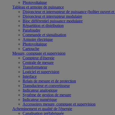
Photovoltaïque
Tableau et armoire de puissance
Disjoncteur et interrupteur de puissance (boîtier ouvert e
Disjoncteur et interrupteur modulaire
Bloc différentiel puissance modulaire
Répartition et distribution
Parafoudre
Commande et signalisation
Armoire électrique
Photovoltaïque
Cartouche
Mesure, comptage et supervision
Compteur d'énergie
Centrale de mesure
Transformateur
Logiciel et supervision
Interface
Relais de mesure et de protection
Transducteur et convertisseur
Indicateur analogique
Système de gestion de mesure
Indicateur numérique
Accessoires mesure, comptage et supervision
Acheminement et qualité de l'énergie
Canalisation préfabriquée