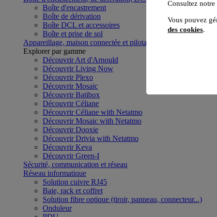
Consultez notre
Boîte d'encastrement
Boîte de dérivation
Vous pouvez gér
Boîte DCL et accessoires
des cookies
.
Boîte et prise de sol
Appareillage, maison connectée et pilotage du bâtiment
Voir to
Explorer par gamme
Découvrir Art d'Arnould
Découvrir Living Now
Découvrir Plexo
Découvrir Mosaic
Découvrir Batibox
Découvrir Céliane
Découvrir Céliane with Netatmo
Découvrir Mosaic with Netatmo
Découvrir Dooxie
Découvrir Drivia with Netatmo
Découvrir Keva
Découvrir Green-I
Sécurité, communication et réseau
Réseau informatique
Solution cuivre RJ45
Baie, rack et coffret
Solution fibre optique (tiroir, panneau, connecteur...)
Onduleur
PDU