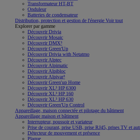
Transformateur HT-BT
Onduleur
Batteries de condensateur
Distribution, protection et gestion de l'énergie
Voir tout
Explorer par gamme
Découvrir Drivia
Découvrir Mosaic
Découvrir DMX³
Découvrir Green'Up
Découvrir Drivia with Netatmo
Découvrir Alptec
Découvrir Alpimatic
Découvrir Alpibloc
Découvrir Alpivar³
Découvrir Green'up Home
Découvrir XL³ HP 6300
Découvrir XL³ HP 160
Découvrir XL³ HP 630
Découvrir Green'Up Control
Appareillage, maison connectée et pilotage du bâtiment
Appareillage maison et bâtiment
Interrupteur, poussoir et variateur
Prise de courant, prise USB, prise RJ45, prises TV et aut
Détecteur de mouvement et présence
Plaque