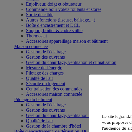
Enjoliveur, doigt et obturateur
Commande pour volets roulants et stores
Sortie de câble
Autres fonctions (liseuse, balisage,...)
Boîte d'encastrement et DCL
Support, boîtier & cadre saillie
Thermostat
Accessoires appareillage maison et bâtiment
Maison connectée
Gestion de l'éclairage
Gestion des ouvrants
Gestion du chauffage, ventilation et climatisation
Mesure de l'énergie
Pilotage des charges
Qualité de l'air
Sécurité du logement
Centralisation des commandes
Accessoires maison connectée
Pilotage du batiment
Gestion de l'éclairage
Gestion des ouvrants
Gestion du chauffage, ventilation et climatisation
Le site legrand.f
Qualité de l'air
vous proposer de
Gestion de la chambre d'hôtel
l'audience du sit
Boîte d'encastrement, de dérivation, DCL et boîte de sol