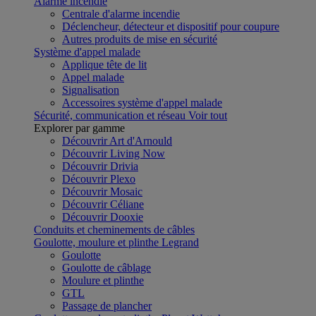
Alarme incendie
Centrale d'alarme incendie
Déclencheur, détecteur et dispositif pour coupure
Autres produits de mise en sécurité
Système d'appel malade
Applique tête de lit
Appel malade
Signalisation
Accessoires système d'appel malade
Sécurité, communication et réseau
Voir tout
Explorer par gamme
Découvrir Art d'Arnould
Découvrir Living Now
Découvrir Drivia
Découvrir Plexo
Découvrir Mosaic
Découvrir Céliane
Découvrir Dooxie
Conduits et cheminements de câbles
Goulotte, moulure et plinthe Legrand
Goulotte
Goulotte de câblage
Moulure et plinthe
GTL
Passage de plancher