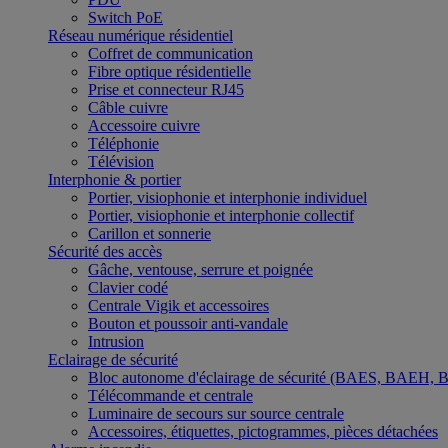
Switch PoE
Réseau numérique résidentiel
Coffret de communication
Fibre optique résidentielle
Prise et connecteur RJ45
Câble cuivre
Accessoire cuivre
Téléphonie
Télévision
Interphonie & portier
Portier, visiophonie et interphonie individuel
Portier, visiophonie et interphonie collectif
Carillon et sonnerie
Sécurité des accès
Gâche, ventouse, serrure et poignée
Clavier codé
Centrale Vigik et accessoires
Bouton et poussoir anti-vandale
Intrusion
Eclairage de sécurité
Bloc autonome d'éclairage de sécurité (BAES, BAEH,
Télécommande et centrale
Luminaire de secours sur source centrale
Accessoires, étiquettes, pictogrammes, pièces détachées