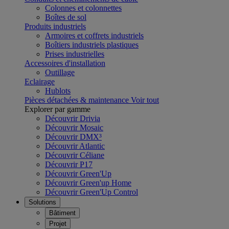
Colonnes et colonnettes
Boîtes de sol
Produits industriels
Armoires et coffrets industriels
Boîtiers industriels plastiques
Prises industrielles
Accessoires d'installation
Outillage
Eclairage
Hublots
Pièces détachées & maintenance
Voir tout
Explorer par gamme
Découvrir Drivia
Découvrir Mosaic
Découvrir DMX³
Découvrir Atlantic
Découvrir Céliane
Découvrir P17
Découvrir Green'Up
Découvrir Green'up Home
Découvrir Green'Up Control
Solutions
Bâtiment
Projet