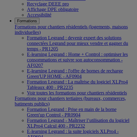
Recyclage DEEE pro
Affichage DPE obligatoire
Accessibilité
Formations
Formations pour chantiers résidentiels (logements, maisons
individuelles)
Formation Legrand : devenir expert des solutions
connectées Legrand pour mieux vendre et gagner du
temps - PR1205
E-learning Legrand : Home + Control : optimiser les
consommations et suivre son autoconsommation -
AF0207
E-learning Legrand : l'offre de bornes de recharge
Green'UP HOME - AF0904
Formation Legrand : La maîtrise du logiciel XLPro4
Tableaux 400 - PR2235
Voir toutes les formations pour chantiers résidentiels
Formations pour chantiers tertiaires (bureaux, commerces,
batiments publics)
Formation Legrand : Prise en main de la borne
Green'up Control - PR0904
Formation Legrand - Maîtriser l’utilisation du logiciel
XLPro4 Calcul 400 - PR2232
E-learning Legrand : la suite logiciels XLPro4 -
AF0604