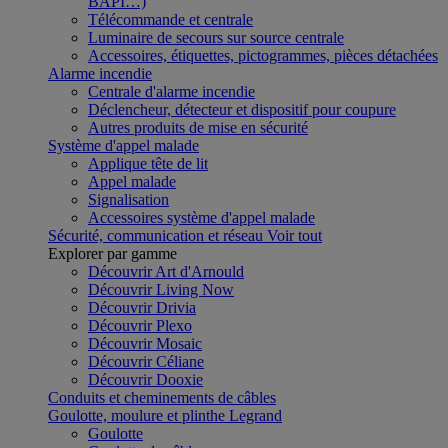
BAPI…)
Télécommande et centrale
Luminaire de secours sur source centrale
Accessoires, étiquettes, pictogrammes, pièces détachées
Alarme incendie
Centrale d'alarme incendie
Déclencheur, détecteur et dispositif pour coupure
Autres produits de mise en sécurité
Système d'appel malade
Applique tête de lit
Appel malade
Signalisation
Accessoires système d'appel malade
Sécurité, communication et réseau
Voir tout
Explorer par gamme
Découvrir Art d'Arnould
Découvrir Living Now
Découvrir Drivia
Découvrir Plexo
Découvrir Mosaic
Découvrir Céliane
Découvrir Dooxie
Conduits et cheminements de câbles
Goulotte, moulure et plinthe Legrand
Goulotte