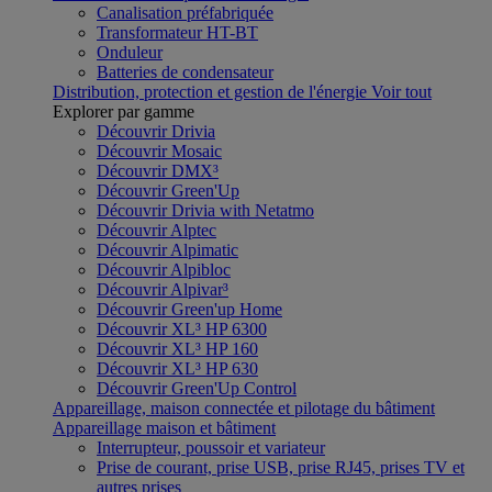
Canalisation préfabriquée
Transformateur HT-BT
Onduleur
Batteries de condensateur
Distribution, protection et gestion de l'énergie
Voir tout
Explorer par gamme
Découvrir Drivia
Découvrir Mosaic
Découvrir DMX³
Découvrir Green'Up
Découvrir Drivia with Netatmo
Découvrir Alptec
Découvrir Alpimatic
Découvrir Alpibloc
Découvrir Alpivar³
Découvrir Green'up Home
Découvrir XL³ HP 6300
Découvrir XL³ HP 160
Découvrir XL³ HP 630
Découvrir Green'Up Control
Appareillage, maison connectée et pilotage du bâtiment
Appareillage maison et bâtiment
Interrupteur, poussoir et variateur
Prise de courant, prise USB, prise RJ45, prises TV et
autres prises