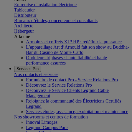
Entreprise d'installation électrique
Tableautier
Distributeur
Bureaux d’études, concepteurs et consultants
Architecte
Hébergeur
À la une
Armoires et coffrets XL³ HP : redéfinir la puissance
L’appareillage Art d’Arnould fait son show au Buddha-
Bar du Casino de Monte-Carlo
Onduleurs triphasés : haute fiabilité et haute
performance assurées
Services Pro
Nos contacts et services
Formulaire de contact Pro - Service Relations Pro
Découvrez le Service Relations Pro
Découvrez le Service Clients Legrand Cable
Management
Rejoignez la communauté des Électriciens Certifiés
Legrand
Services études, assistance, exploitation et maintenance
Nos showrooms et centres de formation
Innoval Limoges
Legrand Campus Paris