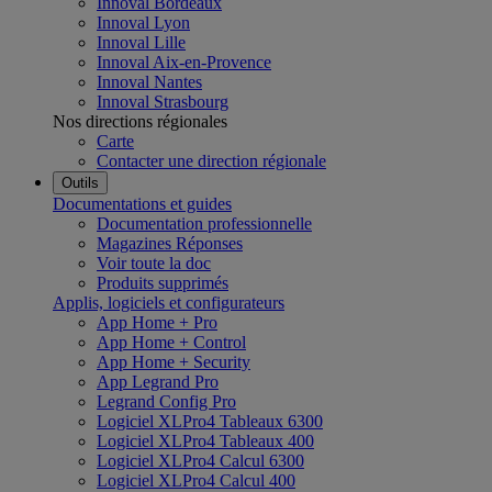
Innoval Bordeaux
Innoval Lyon
Innoval Lille
Innoval Aix-en-Provence
Innoval Nantes
Innoval Strasbourg
Nos directions régionales
Carte
Contacter une direction régionale
Outils
Documentations et guides
Documentation professionnelle
Magazines Réponses
Voir toute la doc
Produits supprimés
Applis, logiciels et configurateurs
App Home + Pro
App Home + Control
App Home + Security
App Legrand Pro
Legrand Config Pro
Logiciel XLPro4 Tableaux 6300
Logiciel XLPro4 Tableaux 400
Logiciel XLPro4 Calcul 6300
Logiciel XLPro4 Calcul 400