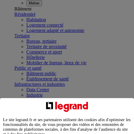
Métier
Bâtiment
Résidentiel
Habitation
Logement connecté
Logement adapté et autonomie
Tertiaire
Bureau, tertiaire
Tertiaire de proximité
Commerce et sport
Hôtellerie
Mobilier de bureau, lieux de vie
Public et santé
Bâtiment public
Établissement de santé
Infrastructures et industries
Data Center
Industrie
Infrastructures
À la une
Contrôler et planifier le fonctionnement des appareils
électriques avec le contacteur connecté
Le site legrand.fr et ses partenaires utilisent des cookies afin d'optimiser les
Répartir et optimiser son tableau électrique
fonctionnalités du site, de vous proposer des vidéos et des remontées de
Legrand Data Center Solutions : concentrer les
contenus de plateformes sociales, à des fins d'analyse de l'audience du site
expertises au service de vos performances