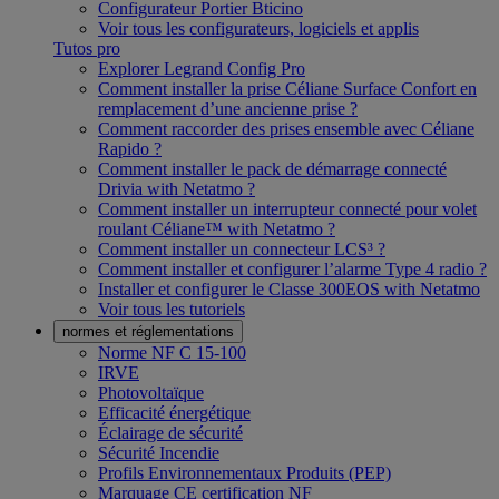
Configurateur Portier Bticino
Voir tous les configurateurs, logiciels et applis
Tutos pro
Explorer Legrand Config Pro
Comment installer la prise Céliane Surface Confort en
remplacement d’une ancienne prise ?
Comment raccorder des prises ensemble avec Céliane
Rapido ?
Comment installer le pack de démarrage connecté
Drivia with Netatmo ?
Comment installer un interrupteur connecté pour volet
roulant Céliane™ with Netatmo ?
Comment installer un connecteur LCS³ ?
Comment installer et configurer l’alarme Type 4 radio ?
Installer et configurer le Classe 300EOS with Netatmo
Voir tous les tutoriels
normes et réglementations
Norme NF C 15-100
IRVE
Photovoltaïque
Efficacité énergétique
Éclairage de sécurité
Sécurité Incendie
Profils Environnementaux Produits (PEP)
Marquage CE certification NF