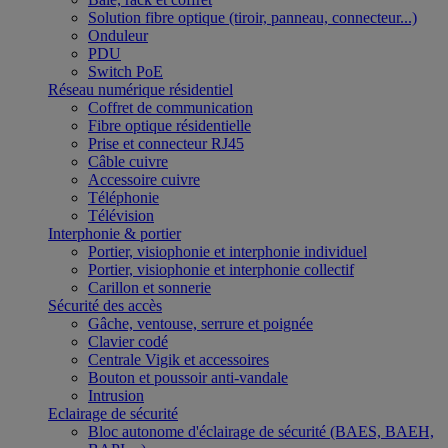
Solution fibre optique (tiroir, panneau, connecteur...)
Onduleur
PDU
Switch PoE
Réseau numérique résidentiel
Coffret de communication
Fibre optique résidentielle
Prise et connecteur RJ45
Câble cuivre
Accessoire cuivre
Téléphonie
Télévision
Interphonie & portier
Portier, visiophonie et interphonie individuel
Portier, visiophonie et interphonie collectif
Carillon et sonnerie
Sécurité des accès
Gâche, ventouse, serrure et poignée
Clavier codé
Centrale Vigik et accessoires
Bouton et poussoir anti-vandale
Intrusion
Eclairage de sécurité
Bloc autonome d'éclairage de sécurité (BAES, BAEH,