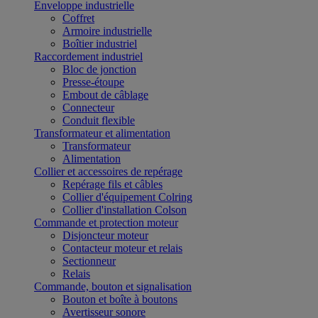
Enveloppe industrielle
Coffret
Armoire industrielle
Boîtier industriel
Raccordement industriel
Bloc de jonction
Presse-étoupe
Embout de câblage
Connecteur
Conduit flexible
Transformateur et alimentation
Transformateur
Alimentation
Collier et accessoires de repérage
Repérage fils et câbles
Collier d'équipement Colring
Collier d'installation Colson
Commande et protection moteur
Disjoncteur moteur
Contacteur moteur et relais
Sectionneur
Relais
Commande, bouton et signalisation
Bouton et boîte à boutons
Avertisseur sonore