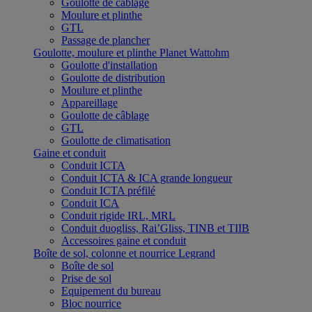
Goulotte de câblage
Moulure et plinthe
GTL
Passage de plancher
Goulotte, moulure et plinthe Planet Wattohm
Goulotte d'installation
Goulotte de distribution
Moulure et plinthe
Appareillage
Goulotte de câblage
GTL
Goulotte de climatisation
Gaine et conduit
Conduit ICTA
Conduit ICTA & ICA grande longueur
Conduit ICTA préfilé
Conduit ICA
Conduit rigide IRL, MRL
Conduit duogliss, Rai’Gliss, TINB et TIIB
Accessoires gaine et conduit
Boîte de sol, colonne et nourrice Legrand
Boîte de sol
Prise de sol
Equipement du bureau
Bloc nourrice