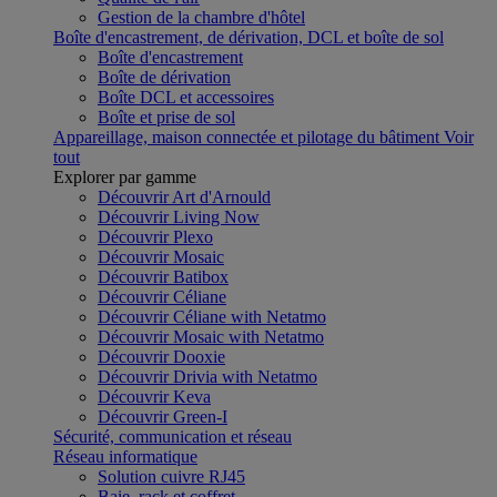
Gestion de la chambre d'hôtel
Boîte d'encastrement, de dérivation, DCL et boîte de sol
Boîte d'encastrement
Boîte de dérivation
Boîte DCL et accessoires
Boîte et prise de sol
Appareillage, maison connectée et pilotage du bâtiment
Voir
tout
Explorer par gamme
Découvrir Art d'Arnould
Découvrir Living Now
Découvrir Plexo
Découvrir Mosaic
Découvrir Batibox
Découvrir Céliane
Découvrir Céliane with Netatmo
Découvrir Mosaic with Netatmo
Découvrir Dooxie
Découvrir Drivia with Netatmo
Découvrir Keva
Découvrir Green-I
Sécurité, communication et réseau
Réseau informatique
Solution cuivre RJ45
Baie, rack et coffret