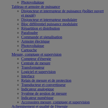
Photovoltaïque
Tableau et armoire de puissance
Disjoncteur et interrupteur de puissance (boîtier ouvert
et moulé)
Disjoncteur et interrupteur modulaire
Bloc différentiel puissance modulaire
Répartition et distribution
Parafoudre
Commande et signalisation
Armoire électrique
Photovoltaïque
Cartouche
Mesure, comptage et supervision
Compteur d'énergie
Centrale de mesure
Transformateur
Logiciel et supervision
Interface
Relais de mesure et de protection
Transducteur et convertisseur
Indicateur analogique
Système de gestion de mesure
Indicateur numérique
Accessoires mesure, comptage et supervision
Acheminement et qualité de l'énergie