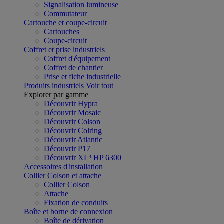
Signalisation lumineuse
Commutateur
Cartouche et coupe-circuit
Cartouches
Coupe-circuit
Coffret et prise industriels
Coffret d'équipement
Coffret de chantier
Prise et fiche industrielle
Produits industriels
Voir tout
Explorer par gamme
Découvrir Hypra
Découvrir Mosaic
Découvrir Colson
Découvrir Colring
Découvrir Atlantic
Découvrir P17
Découvrir XL³ HP 6300
Accessoires d'installation
Collier Colson et attache
Collier Colson
Attache
Fixation de conduits
Boîte et borne de connexion
Boîte de dérivation