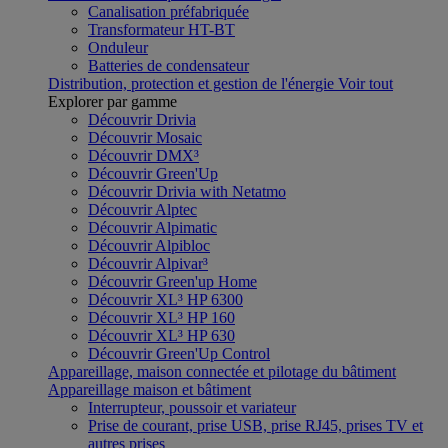
Canalisation préfabriquée
Transformateur HT-BT
Onduleur
Batteries de condensateur
Distribution, protection et gestion de l'énergie
Voir tout
Explorer par gamme
Découvrir Drivia
Découvrir Mosaic
Découvrir DMX³
Découvrir Green'Up
Découvrir Drivia with Netatmo
Découvrir Alptec
Découvrir Alpimatic
Découvrir Alpibloc
Découvrir Alpivar³
Découvrir Green'up Home
Découvrir XL³ HP 6300
Découvrir XL³ HP 160
Découvrir XL³ HP 630
Découvrir Green'Up Control
Appareillage, maison connectée et pilotage du bâtiment
Appareillage maison et bâtiment
Interrupteur, poussoir et variateur
Prise de courant, prise USB, prise RJ45, prises TV et
autres prises