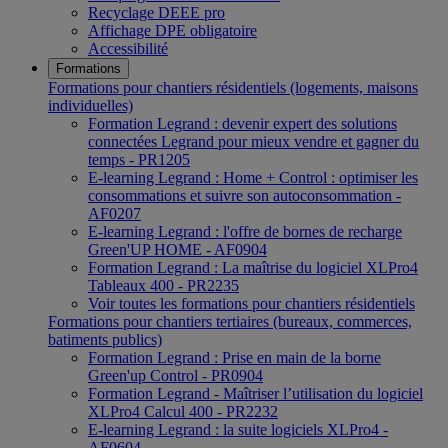
Recyclage DEEE pro
Affichage DPE obligatoire
Accessibilité
Formations
Formations pour chantiers résidentiels (logements, maisons
individuelles)
Formation Legrand : devenir expert des solutions
connectées Legrand pour mieux vendre et gagner du
temps - PR1205
E-learning Legrand : Home + Control : optimiser les
consommations et suivre son autoconsommation -
AF0207
E-learning Legrand : l'offre de bornes de recharge
Green'UP HOME - AF0904
Formation Legrand : La maîtrise du logiciel XLPro4
Tableaux 400 - PR2235
Voir toutes les formations pour chantiers résidentiels
Formations pour chantiers tertiaires (bureaux, commerces,
batiments publics)
Formation Legrand : Prise en main de la borne
Green'up Control - PR0904
Formation Legrand - Maîtriser l’utilisation du logiciel
XLPro4 Calcul 400 - PR2232
E-learning Legrand : la suite logiciels XLPro4 -
AF0604