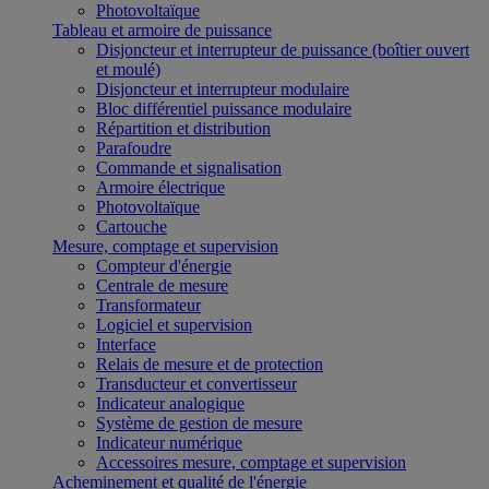
Photovoltaïque
Tableau et armoire de puissance
Disjoncteur et interrupteur de puissance (boîtier ouvert
et moulé)
Disjoncteur et interrupteur modulaire
Bloc différentiel puissance modulaire
Répartition et distribution
Parafoudre
Commande et signalisation
Armoire électrique
Photovoltaïque
Cartouche
Mesure, comptage et supervision
Compteur d'énergie
Centrale de mesure
Transformateur
Logiciel et supervision
Interface
Relais de mesure et de protection
Transducteur et convertisseur
Indicateur analogique
Système de gestion de mesure
Indicateur numérique
Accessoires mesure, comptage et supervision
Acheminement et qualité de l'énergie