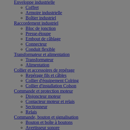
Enveloppe industrielle
Coffret
Armoire industrielle
Boîtier industriel
Raccordement industriel
Bloc de jonction
Presse-étoupe
Embout de câblage
Connecteur
Conduit flexible
Transformateur et alimentation
Transformateur
Alimentation
Collier et accessoires de repérage
Repérage fils et câbles
Collier d'équipement Colring
Collier d'installation Colson
Commande et protection moteur
Disjoncteur moteur
Contacteur moteur et relais
Sectionneur
Relais
Commande, bouton et signalisation
Bouton et boîte à boutons
Avertisseur sonore