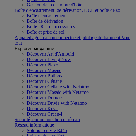
Gestion de la chambre d'hôtel
Boîte d'encastrement, de dérivation, DCL et boîte de sol
Boîte d'encastrement
Boîte de dérivation
Boîte DCL et accessoires
Boîte et prise de sol
Appareillage, maison connectée et pilotage du bâtiment
Voir
tout
Explorer par gamme
Découvrir Art d'Arnould
Découvrir Living Now
Découvrir Plexo
Découvrir Mosaic
Découvrir Batibox
Découvrir Céliane
Découvrir Céliane with Netatmo
Découvrir Mosaic with Netatmo
Découvrir Dooxie
Découvrir Drivia with Netatmo
Découvrir Keva
Découvrir Green-I
Sécurité, communication et réseau
Réseau informatique
Solution cuivre RJ45
Baie, rack et coffret