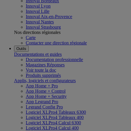
Innoval Bordeaux
Innoval Lyon
Innoval Lille
Innoval Aix-en-Provence
Innoval Nantes
Innoval Strasbourg
Nos directions régionales
Carte
Contacter une direction régionale
Outils
Documentations et guides
Documentation professionnelle
Magazines Réponses
Voir toute la doc
Produits supprimés
Applis, logiciels et configurateurs
App Home + Pro
App Home + Control
App Home + Security
App Legrand Pro
Legrand Config Pro
Logiciel XLPro4 Tableaux 6300
Logiciel XLPro4 Tableaux 400
Logiciel XLPro4 Calcul 6300
Logiciel XLPro4 Calcul 400