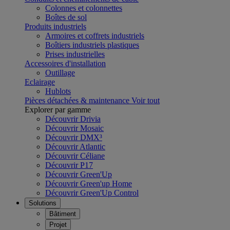
Colonnes et colonnettes
Boîtes de sol
Produits industriels
Armoires et coffrets industriels
Boîtiers industriels plastiques
Prises industrielles
Accessoires d'installation
Outillage
Eclairage
Hublots
Pièces détachées & maintenance
Voir tout
Explorer par gamme
Découvrir Drivia
Découvrir Mosaic
Découvrir DMX³
Découvrir Atlantic
Découvrir Céliane
Découvrir P17
Découvrir Green'Up
Découvrir Green'up Home
Découvrir Green'Up Control
Solutions
Bâtiment
Projet