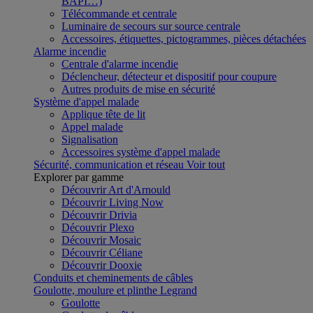
BAPI…)
Télécommande et centrale
Luminaire de secours sur source centrale
Accessoires, étiquettes, pictogrammes, pièces détachées
Alarme incendie
Centrale d'alarme incendie
Déclencheur, détecteur et dispositif pour coupure
Autres produits de mise en sécurité
Système d'appel malade
Applique tête de lit
Appel malade
Signalisation
Accessoires système d'appel malade
Sécurité, communication et réseau
Voir tout
Explorer par gamme
Découvrir Art d'Arnould
Découvrir Living Now
Découvrir Drivia
Découvrir Plexo
Découvrir Mosaic
Découvrir Céliane
Découvrir Dooxie
Conduits et cheminements de câbles
Goulotte, moulure et plinthe Legrand
Goulotte