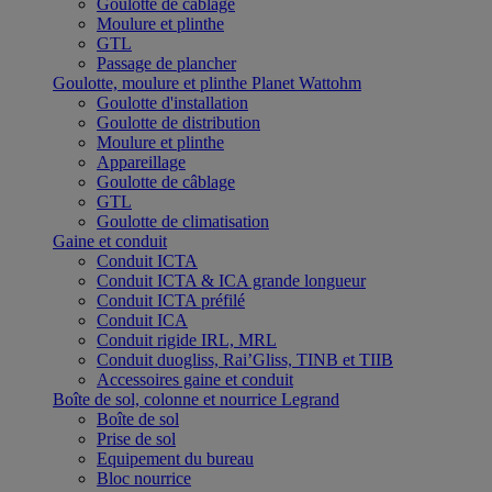
Goulotte de câblage
Moulure et plinthe
GTL
Passage de plancher
Goulotte, moulure et plinthe Planet Wattohm
Goulotte d'installation
Goulotte de distribution
Moulure et plinthe
Appareillage
Goulotte de câblage
GTL
Goulotte de climatisation
Gaine et conduit
Conduit ICTA
Conduit ICTA & ICA grande longueur
Conduit ICTA préfilé
Conduit ICA
Conduit rigide IRL, MRL
Conduit duogliss, Rai’Gliss, TINB et TIIB
Accessoires gaine et conduit
Boîte de sol, colonne et nourrice Legrand
Boîte de sol
Prise de sol
Equipement du bureau
Bloc nourrice