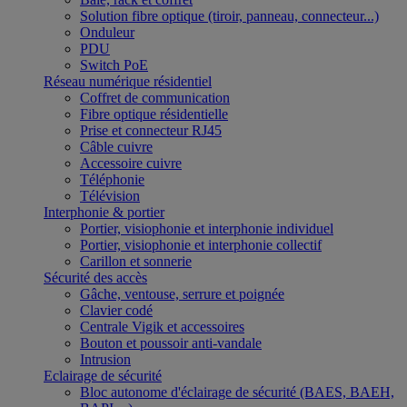
Solution fibre optique (tiroir, panneau, connecteur...)
Onduleur
PDU
Switch PoE
Réseau numérique résidentiel
Coffret de communication
Fibre optique résidentielle
Prise et connecteur RJ45
Câble cuivre
Accessoire cuivre
Téléphonie
Télévision
Interphonie & portier
Portier, visiophonie et interphonie individuel
Portier, visiophonie et interphonie collectif
Carillon et sonnerie
Sécurité des accès
Gâche, ventouse, serrure et poignée
Clavier codé
Centrale Vigik et accessoires
Bouton et poussoir anti-vandale
Intrusion
Eclairage de sécurité
Bloc autonome d'éclairage de sécurité (BAES, BAEH,