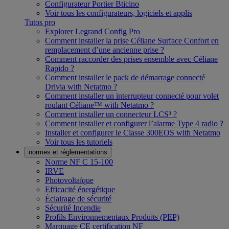
Configurateur Portier Bticino
Voir tous les configurateurs, logiciels et applis
Tutos pro
Explorer Legrand Config Pro
Comment installer la prise Céliane Surface Confort en
remplacement d’une ancienne prise ?
Comment raccorder des prises ensemble avec Céliane
Rapido ?
Comment installer le pack de démarrage connecté
Drivia with Netatmo ?
Comment installer un interrupteur connecté pour volet
roulant Céliane™ with Netatmo ?
Comment installer un connecteur LCS³ ?
Comment installer et configurer l’alarme Type 4 radio ?
Installer et configurer le Classe 300EOS with Netatmo
Voir tous les tutoriels
normes et réglementations
Norme NF C 15-100
IRVE
Photovoltaïque
Efficacité énergétique
Éclairage de sécurité
Sécurité Incendie
Profils Environnementaux Produits (PEP)
Marquage CE certification NF