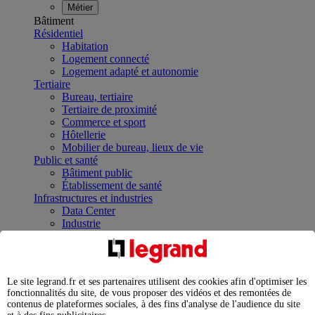
Métier
Bâtiment
Résidentiel
Habitation
Logement connecté
Logement adapté et autonomie
Tertiaire
Bureau, tertiaire
Tertiaire de proximité
Commerce et sport
Hôtellerie
Mobilier de bureau, lieux de vie
Public et santé
Bâtiment public
Établissement de santé
Infrastructures et industries
Data Center
Industrie
Infrastructures
À la une
Contrôler et planifier le fonctionnement des appareils
électriques avec le contacteur connecté
Le site legrand.fr et ses partenaires utilisent des cookies afin d'optimiser les
Répartir et optimiser son tableau électrique
fonctionnalités du site, de vous proposer des vidéos et des remontées de
Legrand Data Center Solutions : concentrer les
contenus de plateformes sociales, à des fins d'analyse de l'audience du site
expertises au service de vos performances