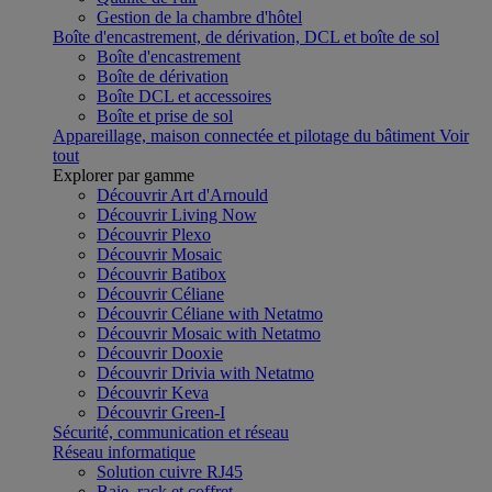
Gestion de la chambre d'hôtel
Boîte d'encastrement, de dérivation, DCL et boîte de sol
Boîte d'encastrement
Boîte de dérivation
Boîte DCL et accessoires
Boîte et prise de sol
Appareillage, maison connectée et pilotage du bâtiment
Voir
tout
Explorer par gamme
Découvrir Art d'Arnould
Découvrir Living Now
Découvrir Plexo
Découvrir Mosaic
Découvrir Batibox
Découvrir Céliane
Découvrir Céliane with Netatmo
Découvrir Mosaic with Netatmo
Découvrir Dooxie
Découvrir Drivia with Netatmo
Découvrir Keva
Découvrir Green-I
Sécurité, communication et réseau
Réseau informatique
Solution cuivre RJ45
Baie, rack et coffret