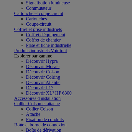
Signalisation lumineuse
Commutateur
Cartouche et coupe-circuit
Cartouches
Coupe-circuit
Coffret et prise industriels
Coffret d'équipement
Coffret de chantier
Prise et fiche industrielle
Produits industriels
Voir tout
Explorer par gamme
Découvrir Hypra
Découvrir Mosaic
Découvrir Colson
Découvrir Colring
Découvrir Atlantic
Découvrir P17
Découvrir XL³ HP 6300
Accessoires d'installation
Collier Colson et attache
Collier Colson
Attache
Fixation de conduits
Boîte et borne de connexion
Boîte de dérivation