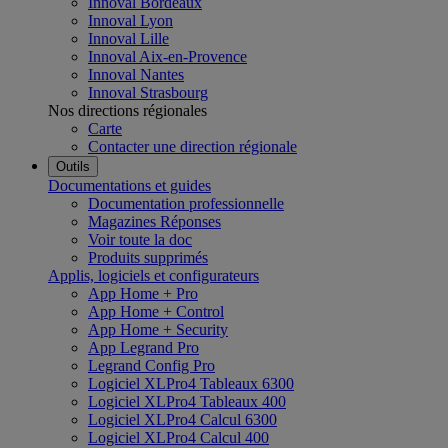
Innoval Bordeaux
Innoval Lyon
Innoval Lille
Innoval Aix-en-Provence
Innoval Nantes
Innoval Strasbourg
Nos directions régionales
Carte
Contacter une direction régionale
Outils
Documentations et guides
Documentation professionnelle
Magazines Réponses
Voir toute la doc
Produits supprimés
Applis, logiciels et configurateurs
App Home + Pro
App Home + Control
App Home + Security
App Legrand Pro
Legrand Config Pro
Logiciel XLPro4 Tableaux 6300
Logiciel XLPro4 Tableaux 400
Logiciel XLPro4 Calcul 6300
Logiciel XLPro4 Calcul 400