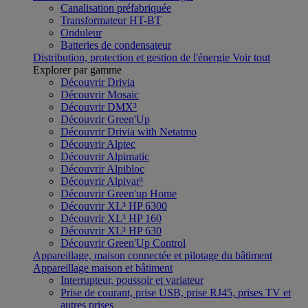
Canalisation préfabriquée
Transformateur HT-BT
Onduleur
Batteries de condensateur
Distribution, protection et gestion de l'énergie
Voir tout
Explorer par gamme
Découvrir Drivia
Découvrir Mosaic
Découvrir DMX³
Découvrir Green'Up
Découvrir Drivia with Netatmo
Découvrir Alptec
Découvrir Alpimatic
Découvrir Alpibloc
Découvrir Alpivar³
Découvrir Green'up Home
Découvrir XL³ HP 6300
Découvrir XL³ HP 160
Découvrir XL³ HP 630
Découvrir Green'Up Control
Appareillage, maison connectée et pilotage du bâtiment
Appareillage maison et bâtiment
Interrupteur, poussoir et variateur
Prise de courant, prise USB, prise RJ45, prises TV et
autres prises