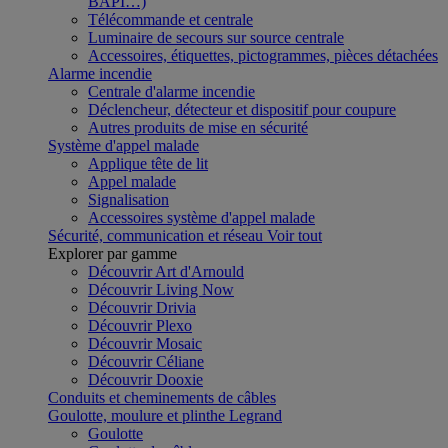
BAPI…)
Télécommande et centrale
Luminaire de secours sur source centrale
Accessoires, étiquettes, pictogrammes, pièces détachées
Alarme incendie
Centrale d'alarme incendie
Déclencheur, détecteur et dispositif pour coupure
Autres produits de mise en sécurité
Système d'appel malade
Applique tête de lit
Appel malade
Signalisation
Accessoires système d'appel malade
Sécurité, communication et réseau
Voir tout
Explorer par gamme
Découvrir Art d'Arnould
Découvrir Living Now
Découvrir Drivia
Découvrir Plexo
Découvrir Mosaic
Découvrir Céliane
Découvrir Dooxie
Conduits et cheminements de câbles
Goulotte, moulure et plinthe Legrand
Goulotte