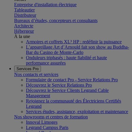
Entreprise d'installation électrique
Tableautier
Distributeur
Bureaux d’études, concepteurs et consultants
Architecte
Hébergeur
À la une
Armoires et coffrets XL³ HP : redéfinir la puissance
L’appareillage Art d’Arnould fait son show au Buddha-
Bar du Casino de Monte-Carlo
Onduleurs triphasés : haute fiabilité et haute
performance assurées
Services Pro
Nos contacts et services
Formulaire de contact Pro - Service Relations Pro
Découvrez le Service Relations Pro
Découvrez le Service Clients Legrand Cable
Management
Rejoignez la communauté des Électriciens Certifiés
Legrand
Services études, assistance, exploitation et maintenance
Nos showrooms et centres de formation
Innoval Limoges
Legrand Campus Paris