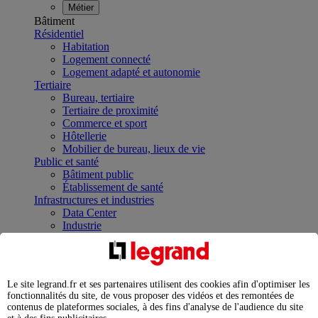
Métier
Bâtiment
Résidentiel
Habitation
Logement connecté
Logement adapté et autonomie
Tertiaire
Bureau, tertiaire
Tertiaire de proximité
Commerce et sport
Hôtellerie
Mobilier de bureau, lieux de vie
Public et santé
Bâtiment public
Établissement de santé
Infrastructures et industries
Data Center
Industrie
Infrastructures
À la une
Contrôler et planifier le fonctionnement des appareils
électriques avec le contacteur connecté
Le site legrand.fr et ses partenaires utilisent des cookies afin d'optimiser les
Répartir et optimiser son tableau électrique
fonctionnalités du site, de vous proposer des vidéos et des remontées de
Legrand Data Center Solutions : concentrer les
contenus de plateformes sociales, à des fins d'analyse de l'audience du site
expertises au service de vos performances