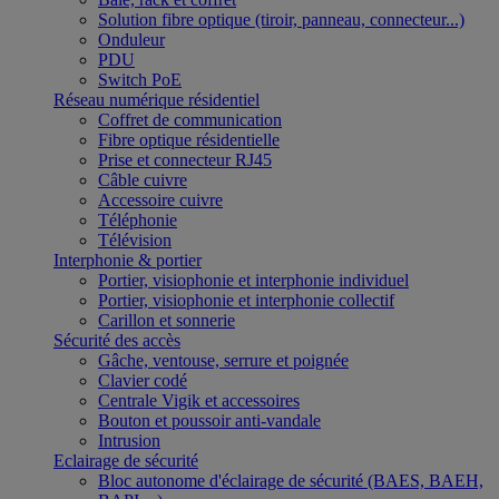
Solution fibre optique (tiroir, panneau, connecteur...)
Onduleur
PDU
Switch PoE
Réseau numérique résidentiel
Coffret de communication
Fibre optique résidentielle
Prise et connecteur RJ45
Câble cuivre
Accessoire cuivre
Téléphonie
Télévision
Interphonie & portier
Portier, visiophonie et interphonie individuel
Portier, visiophonie et interphonie collectif
Carillon et sonnerie
Sécurité des accès
Gâche, ventouse, serrure et poignée
Clavier codé
Centrale Vigik et accessoires
Bouton et poussoir anti-vandale
Intrusion
Eclairage de sécurité
Bloc autonome d'éclairage de sécurité (BAES, BAEH,