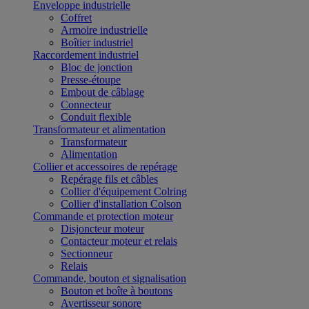
Enveloppe industrielle
Coffret
Armoire industrielle
Boîtier industriel
Raccordement industriel
Bloc de jonction
Presse-étoupe
Embout de câblage
Connecteur
Conduit flexible
Transformateur et alimentation
Transformateur
Alimentation
Collier et accessoires de repérage
Repérage fils et câbles
Collier d'équipement Colring
Collier d'installation Colson
Commande et protection moteur
Disjoncteur moteur
Contacteur moteur et relais
Sectionneur
Relais
Commande, bouton et signalisation
Bouton et boîte à boutons
Avertisseur sonore