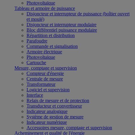
Photovoltaïque
Tableau et armoire de puissance
Disjoncteur et interrupteur de puissance (boîtier ouvert
et moulé)
Disjoncteur et interrupteur modulaire
Bloc différentiel puissance modulaire
Répartition et distribution
Parafoudre
Commande et signalisation
Armoire électrique
Photovoltaïque
Cartouche
Mesure, comptage et supervision
Compteur d'énergie
Centrale de mesure
Transformateur
Logiciel et supervision
Interface
Relais de mesure et de protection
Transducteur et convertisseur
Indicateur analogique
Système de gestion de mesure
Indicateur numérique
Accessoires mesure, comptage et supervision
Acheminement et qualité de l'énergie