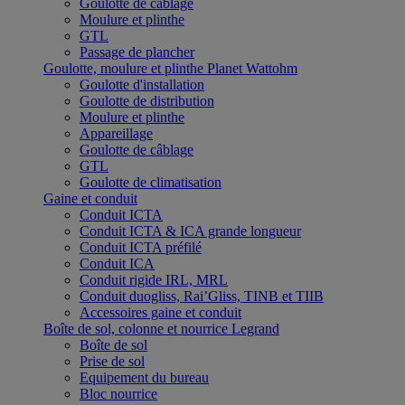
Goulotte de câblage
Moulure et plinthe
GTL
Passage de plancher
Goulotte, moulure et plinthe Planet Wattohm
Goulotte d'installation
Goulotte de distribution
Moulure et plinthe
Appareillage
Goulotte de câblage
GTL
Goulotte de climatisation
Gaine et conduit
Conduit ICTA
Conduit ICTA & ICA grande longueur
Conduit ICTA préfilé
Conduit ICA
Conduit rigide IRL, MRL
Conduit duogliss, Rai’Gliss, TINB et TIIB
Accessoires gaine et conduit
Boîte de sol, colonne et nourrice Legrand
Boîte de sol
Prise de sol
Equipement du bureau
Bloc nourrice