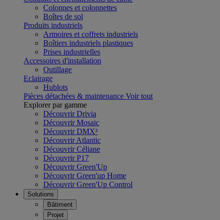
Colonnes et colonnettes
Boîtes de sol
Produits industriels
Armoires et coffrets industriels
Boîtiers industriels plastiques
Prises industrielles
Accessoires d'installation
Outillage
Eclairage
Hublots
Pièces détachées & maintenance
Voir tout
Explorer par gamme
Découvrir Drivia
Découvrir Mosaic
Découvrir DMX³
Découvrir Atlantic
Découvrir Céliane
Découvrir P17
Découvrir Green'Up
Découvrir Green'up Home
Découvrir Green'Up Control
Solutions
Bâtiment
Projet