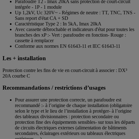
Parafoudre T2 - Imax 20kA sans protection de court-circuit
intégrée - 1P - 1 module
Up 1,2kV, Uc 320V~ - Régimes de neutre : TT, TNC, TNS -
Sans report d'état CA + SD
Caractéristique Type 2 : In 5kA, Imax 20kA
Avec cassette débrochable et indicateurs d'état pour toutes les
branches des xP :- Vert : parafoudre en fonction- Rouge :
cassette à remplacer
Conforme aux normes EN 61643-11 et IEC 61643-11
Les + installation
Protection contre les fins de vie en court-circuit à associer : DX³
20A courbe C
Recommandations / restrictions d’usages
Pour assurer une protection correcte, un parafoudre est
recommandé :- à l’origine de chaque installation (obligatoire
selon le type et le lieu de l’installation à protéger- à l’origine
des tableaux divisionnaires : protection secondaire ou
protection fine des équipements sensibles- sur tous les départs
de circuits électriques externes (alimentation de bâtiments
secondaires, éclairages extérieurs ou tableaux électriques
extérieurs, ...)