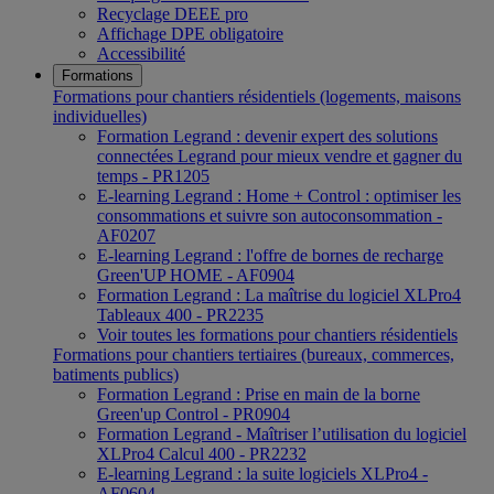
Recyclage DEEE pro
Affichage DPE obligatoire
Accessibilité
Formations
Formations pour chantiers résidentiels (logements, maisons
individuelles)
Formation Legrand : devenir expert des solutions
connectées Legrand pour mieux vendre et gagner du
temps - PR1205
E-learning Legrand : Home + Control : optimiser les
consommations et suivre son autoconsommation -
AF0207
E-learning Legrand : l'offre de bornes de recharge
Green'UP HOME - AF0904
Formation Legrand : La maîtrise du logiciel XLPro4
Tableaux 400 - PR2235
Voir toutes les formations pour chantiers résidentiels
Formations pour chantiers tertiaires (bureaux, commerces,
batiments publics)
Formation Legrand : Prise en main de la borne
Green'up Control - PR0904
Formation Legrand - Maîtriser l’utilisation du logiciel
XLPro4 Calcul 400 - PR2232
E-learning Legrand : la suite logiciels XLPro4 -
AF0604