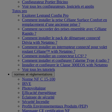
Configurateur Portier Bticino
Voir tous les configurateurs, logiciels et applis
Tutos pro
Explorer Legrand Config Pro
Comment installer la prise Céliane Surface Confort en
remplacement d’une ancienne prise ?
Comment raccorder des prises ensemble avec Céliane
Rapido ?
Comment installer le pack de démarrage connecté
Drivia with Netatmo ?
Comment installer un interrupteur connecté pour volet
roulant Céliane™ with Netatmo ?
Comment installer un connecteur LCS³ ?
Comment installer et configurer l’alarme Type 4 radio ?
Installer et configurer le Classe 300EOS with Netatmo
Voir tous les tutoriels
normes et réglementations
Norme NF C 15-100
IRVE
Photovoltaïque
Efficacité énergétique
Éclairage de sécurité
Sécurité Incendie
Profils Environnementaux Produits (PEP)
Marquage CE certification NF