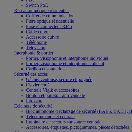
Switch PoE
Réseau numérique résidentiel
Coffret de communication
Fibre optique résidentielle
Prise et connecteur RJ45
Câble cuivre
Accessoire cuivre
Téléphonie
Télévision
Interphonie & portier
Portier, visiophonie et interphonie individuel
Portier, visiophonie et interphonie collectif
Carillon et sonnerie
Sécurité des accès
Gâche, ventouse, serrure et poignée
Clavier codé
Centrale Vigik et accessoires
Bouton et poussoir anti-vandale
Intrusion
Eclairage de sécurité
Bloc autonome d'éclairage de sécurité (BAES, BAEH,
Télécommande et centrale
Luminaire de secours sur source centrale
Accessoires, étiquettes, pictogrammes, pièces détachées