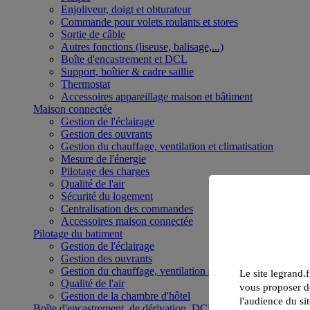
Enjoliveur, doigt et obturateur
Commande pour volets roulants et stores
Sortie de câble
Autres fonctions (liseuse, balisage,...)
Boîte d'encastrement et DCL
Support, boîtier & cadre saillie
Thermostat
Accessoires appareillage maison et bâtiment
Maison connectée
Gestion de l'éclairage
Gestion des ouvrants
Gestion du chauffage, ventilation et climatisation
Mesure de l'énergie
Pilotage des charges
Qualité de l'air
Sécurité du logement
Centralisation des commandes
Accessoires maison connectée
Pilotage du batiment
Gestion de l'éclairage
Gestion des ouvrants
Gestion du chauffage, ventilation et climatisation
Le site legrand.f
Qualité de l'air
vous proposer de
Gestion de la chambre d'hôtel
l'audience du sit
Boîte d'encastrement, de dérivation, DCL et boîte de sol