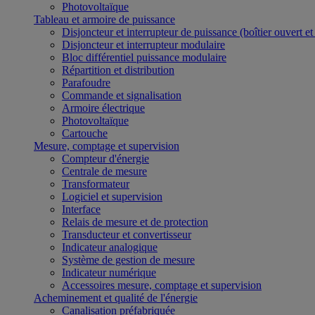
Photovoltaïque
Tableau et armoire de puissance
Disjoncteur et interrupteur de puissance (boîtier ouvert e
Disjoncteur et interrupteur modulaire
Bloc différentiel puissance modulaire
Répartition et distribution
Parafoudre
Commande et signalisation
Armoire électrique
Photovoltaïque
Cartouche
Mesure, comptage et supervision
Compteur d'énergie
Centrale de mesure
Transformateur
Logiciel et supervision
Interface
Relais de mesure et de protection
Transducteur et convertisseur
Indicateur analogique
Système de gestion de mesure
Indicateur numérique
Accessoires mesure, comptage et supervision
Acheminement et qualité de l'énergie
Canalisation préfabriquée