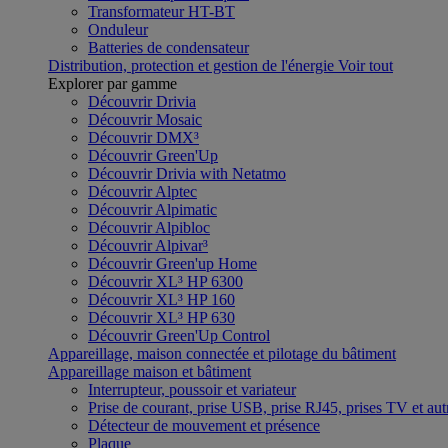
Transformateur HT-BT
Onduleur
Batteries de condensateur
Distribution, protection et gestion de l'énergie
Voir tout
Explorer par gamme
Découvrir Drivia
Découvrir Mosaic
Découvrir DMX³
Découvrir Green'Up
Découvrir Drivia with Netatmo
Découvrir Alptec
Découvrir Alpimatic
Découvrir Alpibloc
Découvrir Alpivar³
Découvrir Green'up Home
Découvrir XL³ HP 6300
Découvrir XL³ HP 160
Découvrir XL³ HP 630
Découvrir Green'Up Control
Appareillage, maison connectée et pilotage du bâtiment
Appareillage maison et bâtiment
Interrupteur, poussoir et variateur
Prise de courant, prise USB, prise RJ45, prises TV et aut
Détecteur de mouvement et présence
Plaque