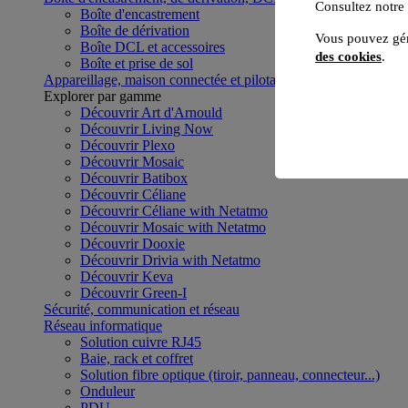
Consultez notre
Boîte d'encastrement
Boîte de dérivation
Vous pouvez gér
Boîte DCL et accessoires
des cookies
.
Boîte et prise de sol
Appareillage, maison connectée et pilotage du bâtiment
Voir to
Explorer par gamme
Découvrir Art d'Arnould
Découvrir Living Now
Découvrir Plexo
Découvrir Mosaic
Découvrir Batibox
Découvrir Céliane
Découvrir Céliane with Netatmo
Découvrir Mosaic with Netatmo
Découvrir Dooxie
Découvrir Drivia with Netatmo
Découvrir Keva
Découvrir Green-I
Sécurité, communication et réseau
Réseau informatique
Solution cuivre RJ45
Baie, rack et coffret
Solution fibre optique (tiroir, panneau, connecteur...)
Onduleur
PDU