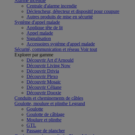
Alarme incendie
Centrale d'alarme incendie
Déclencheur, détecteur et dispositif pour coupure
Autres produits de mise en sécurité
Système d'appel malade
Applique tête de lit
Appel malade
Signalisation
Accessoires système d'appel malade
Sécurité, communication et réseau
Voir tout
Explorer par gamme
Découvrir Art d'Arnould
Découvrir Living Now
Découvrir Drivia
Découvrir Plexo
Découvrir Mosaic
Découvrir Céliane
Découvrir Dooxie
Conduits et cheminements de câbles
Goulotte, moulure et plinthe Legrand
Goulotte
Goulotte de câblage
Moulure et plinthe
GTL
Passage de plancher