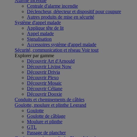
Alarme incendie
Centrale d'alarme incendie
Déclencheur, détecteur et dispositif pour coupure
Autres produits de mise en sécurité
Système d'appel malade
Applique tête de lit
Appel malade
Signalisation
Accessoires système d'appel malade
Sécurité, communication et réseau
Voir tout
Explorer par gamme
Découvrir Art d'Arnould
Découvrir Living Now
Découvrir Drivia
Découvrir Plexo
Découvrir Mosaic
Découvrir Céliane
Découvrir Dooxie
Conduits et cheminements de câbles
Goulotte, moulure et plinthe Legrand
Goulotte
Goulotte de câblage
Moulure et plinthe
GTL
Passage de plancher