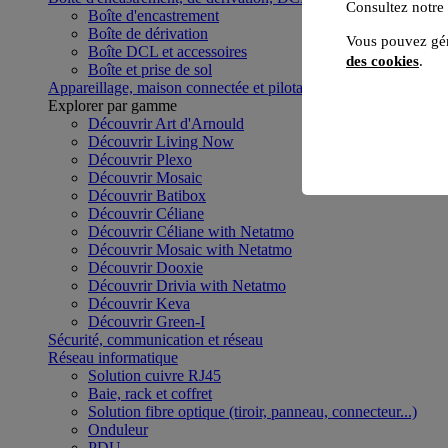
Consultez notre
Boîte d'encastrement
Boîte de dérivation
Vous pouvez gér
Boîte DCL et accessoires
des cookies
.
Boîte et prise de sol
Appareillage, maison connectée et pilotage du bâtiment
Voir to
Explorer par gamme
Découvrir Art d'Arnould
Découvrir Living Now
Découvrir Plexo
Découvrir Mosaic
Découvrir Batibox
Découvrir Céliane
Découvrir Céliane with Netatmo
Découvrir Mosaic with Netatmo
Découvrir Dooxie
Découvrir Drivia with Netatmo
Découvrir Keva
Découvrir Green-I
Sécurité, communication et réseau
Réseau informatique
Solution cuivre RJ45
Baie, rack et coffret
Solution fibre optique (tiroir, panneau, connecteur...)
Onduleur
PDU