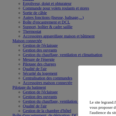
Enjoliveur, doigt et obturateur
Commande pour volets roulants et stores
Sortie de câble
Autres fonctions (liseuse, balisage,...)
Boîte d'encastrement et DCL
Support, boîtier & cadre saillie
Thermostat
Accessoires appareillage maison et bâtiment
Maison connectée
Gestion de l'éclairage
Gestion des ouvrants
Gestion du chauffage, ventilation et climatisation
Mesure de l'énergie
Pilotage des charges
Qualité de l'air
Sécurité du logement
Centralisation des commandes
Accessoires maison connectée
Pilotage du batiment
Gestion de l'éclairage
Gestion des ouvrants
Gestion du chauffage, ventilation et climatisation
Le site legrand.f
Qualité de l'air
vous proposer de
Gestion de la chambre d'hôtel
l'audience du sit
Boîte d'encastrement, de dérivation, DCL et boîte de sol