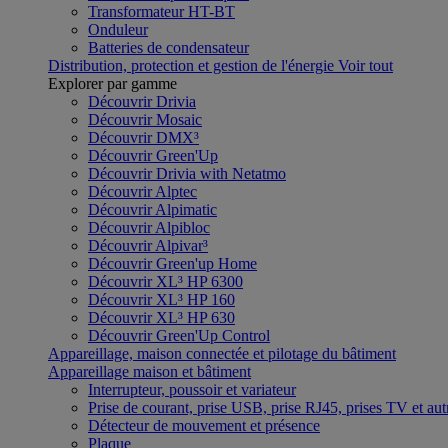
Transformateur HT-BT
Onduleur
Batteries de condensateur
Distribution, protection et gestion de l'énergie
Voir tout
Explorer par gamme
Découvrir Drivia
Découvrir Mosaic
Découvrir DMX³
Découvrir Green'Up
Découvrir Drivia with Netatmo
Découvrir Alptec
Découvrir Alpimatic
Découvrir Alpibloc
Découvrir Alpivar³
Découvrir Green'up Home
Découvrir XL³ HP 6300
Découvrir XL³ HP 160
Découvrir XL³ HP 630
Découvrir Green'Up Control
Appareillage, maison connectée et pilotage du bâtiment
Appareillage maison et bâtiment
Interrupteur, poussoir et variateur
Prise de courant, prise USB, prise RJ45, prises TV et aut
Détecteur de mouvement et présence
Plaque