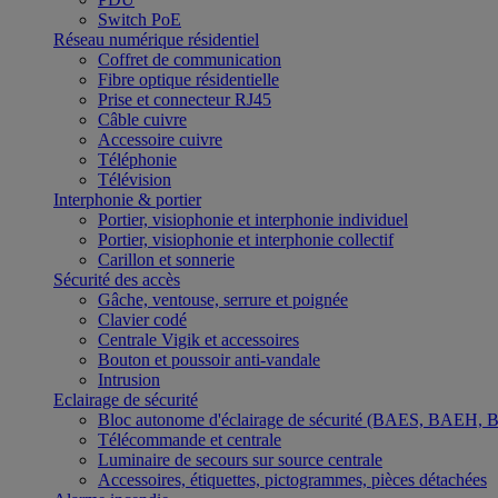
Switch PoE
Réseau numérique résidentiel
Coffret de communication
Fibre optique résidentielle
Prise et connecteur RJ45
Câble cuivre
Accessoire cuivre
Téléphonie
Télévision
Interphonie & portier
Portier, visiophonie et interphonie individuel
Portier, visiophonie et interphonie collectif
Carillon et sonnerie
Sécurité des accès
Gâche, ventouse, serrure et poignée
Clavier codé
Centrale Vigik et accessoires
Bouton et poussoir anti-vandale
Intrusion
Eclairage de sécurité
Bloc autonome d'éclairage de sécurité (BAES, BAEH,
Télécommande et centrale
Luminaire de secours sur source centrale
Accessoires, étiquettes, pictogrammes, pièces détachées