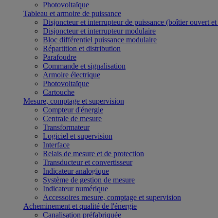
Photovoltaïque
Tableau et armoire de puissance
Disjoncteur et interrupteur de puissance (boîtier ouvert e
Disjoncteur et interrupteur modulaire
Bloc différentiel puissance modulaire
Répartition et distribution
Parafoudre
Commande et signalisation
Armoire électrique
Photovoltaïque
Cartouche
Mesure, comptage et supervision
Compteur d'énergie
Centrale de mesure
Transformateur
Logiciel et supervision
Interface
Relais de mesure et de protection
Transducteur et convertisseur
Indicateur analogique
Système de gestion de mesure
Indicateur numérique
Accessoires mesure, comptage et supervision
Acheminement et qualité de l'énergie
Canalisation préfabriquée