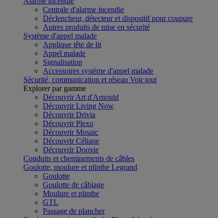
Alarme incendie
Centrale d'alarme incendie
Déclencheur, détecteur et dispositif pour coupure
Autres produits de mise en sécurité
Système d'appel malade
Applique tête de lit
Appel malade
Signalisation
Accessoires système d'appel malade
Sécurité, communication et réseau
Voir tout
Explorer par gamme
Découvrir Art d'Arnould
Découvrir Living Now
Découvrir Drivia
Découvrir Plexo
Découvrir Mosaic
Découvrir Céliane
Découvrir Dooxie
Conduits et cheminements de câbles
Goulotte, moulure et plinthe Legrand
Goulotte
Goulotte de câblage
Moulure et plinthe
GTL
Passage de plancher