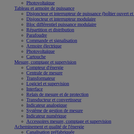
Photovoltaïque
Tableau et armoire de puissance
Disjoncteur et interrupteur de puissance (boîtier ouvert e
Disjoncteur et interrupteur modulaire
Bloc différentiel puissance modulaire
Répartition et distribution
Parafoudre
Commande et signalisation
Armoire électrique
Photovoltaïque
Cartouche
Mesure, comptage et supervision
Compteur d'énergie
Centrale de mesure
Transformateur
Logiciel et supervision
Interface
Relais de mesure et de protection
Transducteur et convertisseur
Indicateur analogique
Système de gestion de mesure
Indicateur numérique
Accessoires mesure, comptage et supervision
Acheminement et qualité de l'énergie
Canalisation préfabriquée