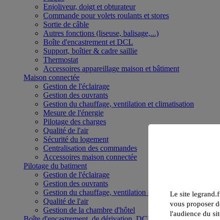
Enjoliveur, doigt et obturateur
Commande pour volets roulants et stores
Sortie de câble
Autres fonctions (liseuse, balisage,...)
Boîte d'encastrement et DCL
Support, boîtier & cadre saillie
Thermostat
Accessoires appareillage maison et bâtiment
Maison connectée
Gestion de l'éclairage
Gestion des ouvrants
Gestion du chauffage, ventilation et climatisation
Mesure de l'énergie
Pilotage des charges
Qualité de l'air
Sécurité du logement
Centralisation des commandes
Accessoires maison connectée
Pilotage du batiment
Gestion de l'éclairage
Gestion des ouvrants
Gestion du chauffage, ventilation et climatisation
Le site legrand.f
Qualité de l'air
vous proposer de
Gestion de la chambre d'hôtel
l'audience du sit
Boîte d'encastrement, de dérivation, DCL et boîte de sol