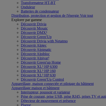
Transformateur HT-BT
Onduleur
Batteries de condensateur
Distribution, protection et gestion de l'énergie
Voir tout
Explorer par gamme
Découvrir Drivia
Découvrir Mosaic
Découvrir DMX³
Découvrir Green'Up
Découvrir Drivia with Netatmo
Découvrir Alptec
Découvrir Alpimatic
Découvrir Alpibloc
Découvrir Alpivar³
Découvrir Green'up Home
Découvrir XL³ HP 6300
Découvrir XL³ HP 160
Découvrir XL³ HP 630
Découvrir Green'Up Control
Appareillage, maison connectée et pilotage du bâtiment
Appareillage maison et bâtiment
Interrupteur, poussoir et variateur
Prise de courant, prise USB, prise RJ45, prises TV et aut
Détecteur de mouvement et présence
Plaque