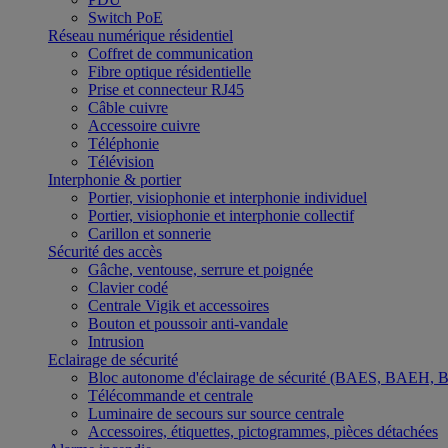
Switch PoE
Réseau numérique résidentiel
Coffret de communication
Fibre optique résidentielle
Prise et connecteur RJ45
Câble cuivre
Accessoire cuivre
Téléphonie
Télévision
Interphonie & portier
Portier, visiophonie et interphonie individuel
Portier, visiophonie et interphonie collectif
Carillon et sonnerie
Sécurité des accès
Gâche, ventouse, serrure et poignée
Clavier codé
Centrale Vigik et accessoires
Bouton et poussoir anti-vandale
Intrusion
Eclairage de sécurité
Bloc autonome d'éclairage de sécurité (BAES, BAEH,
Télécommande et centrale
Luminaire de secours sur source centrale
Accessoires, étiquettes, pictogrammes, pièces détachées