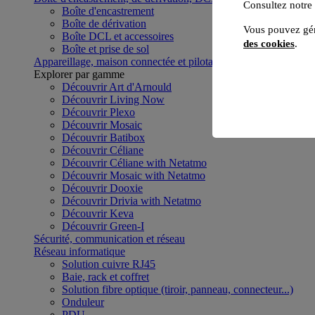
Consultez notre
Boîte d'encastrement
Boîte de dérivation
Vous pouvez gér
Boîte DCL et accessoires
des cookies
.
Boîte et prise de sol
Appareillage, maison connectée et pilotage du bâtiment
Voir to
Explorer par gamme
Découvrir Art d'Arnould
Découvrir Living Now
Découvrir Plexo
Découvrir Mosaic
Découvrir Batibox
Découvrir Céliane
Découvrir Céliane with Netatmo
Découvrir Mosaic with Netatmo
Découvrir Dooxie
Découvrir Drivia with Netatmo
Découvrir Keva
Découvrir Green-I
Sécurité, communication et réseau
Réseau informatique
Solution cuivre RJ45
Baie, rack et coffret
Solution fibre optique (tiroir, panneau, connecteur...)
Onduleur
PDU