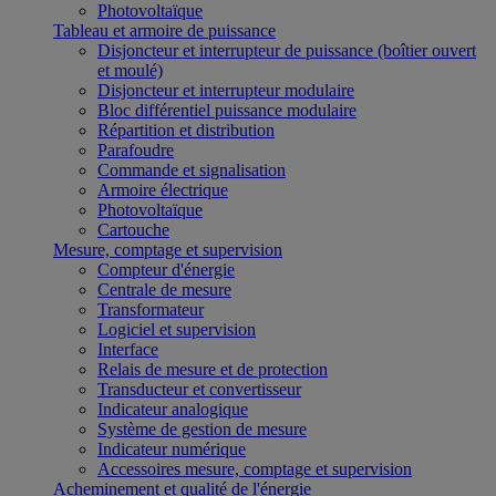
Photovoltaïque
Tableau et armoire de puissance
Disjoncteur et interrupteur de puissance (boîtier ouvert
et moulé)
Disjoncteur et interrupteur modulaire
Bloc différentiel puissance modulaire
Répartition et distribution
Parafoudre
Commande et signalisation
Armoire électrique
Photovoltaïque
Cartouche
Mesure, comptage et supervision
Compteur d'énergie
Centrale de mesure
Transformateur
Logiciel et supervision
Interface
Relais de mesure et de protection
Transducteur et convertisseur
Indicateur analogique
Système de gestion de mesure
Indicateur numérique
Accessoires mesure, comptage et supervision
Acheminement et qualité de l'énergie