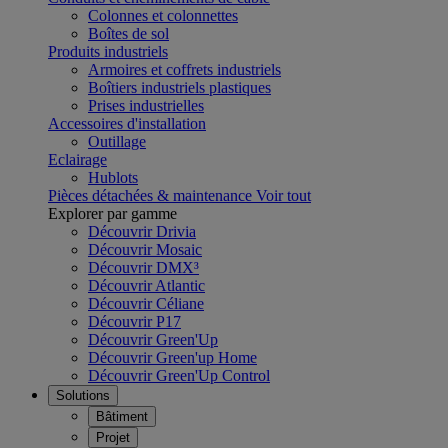
Colonnes et colonnettes
Boîtes de sol
Produits industriels
Armoires et coffrets industriels
Boîtiers industriels plastiques
Prises industrielles
Accessoires d'installation
Outillage
Eclairage
Hublots
Pièces détachées & maintenance
Voir tout
Explorer par gamme
Découvrir Drivia
Découvrir Mosaic
Découvrir DMX³
Découvrir Atlantic
Découvrir Céliane
Découvrir P17
Découvrir Green'Up
Découvrir Green'up Home
Découvrir Green'Up Control
Solutions
Bâtiment
Projet