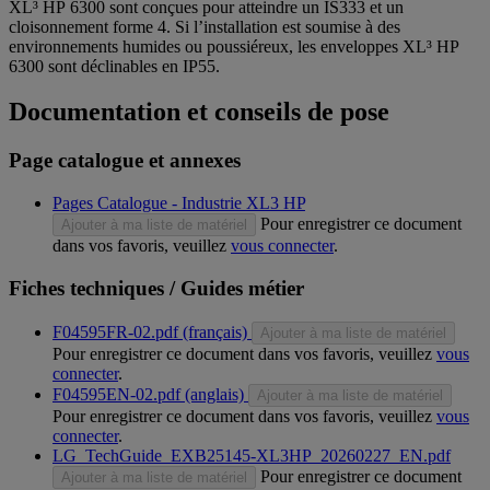
XL³ HP 6300 sont conçues pour atteindre un IS333 et un
cloisonnement forme 4. Si l’installation est soumise à des
environnements humides ou poussiéreux, les enveloppes XL³ HP
6300 sont déclinables en IP55.
Documentation et conseils de pose
Page catalogue et annexes
Pages Catalogue - Industrie XL3 HP
Pour enregistrer ce document
Ajouter à ma liste de matériel
dans vos favoris, veuillez
vous connecter
.
Fiches techniques / Guides métier
F04595FR-02.pdf (français)
Ajouter à ma liste de matériel
Pour enregistrer ce document dans vos favoris, veuillez
vous
connecter
.
F04595EN-02.pdf (anglais)
Ajouter à ma liste de matériel
Pour enregistrer ce document dans vos favoris, veuillez
vous
connecter
.
LG_TechGuide_EXB25145-XL3HP_20260227_EN.pdf
Pour enregistrer ce document
Ajouter à ma liste de matériel