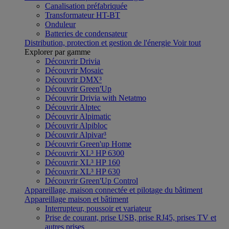
Canalisation préfabriquée
Transformateur HT-BT
Onduleur
Batteries de condensateur
Distribution, protection et gestion de l'énergie
Voir tout
Explorer par gamme
Découvrir Drivia
Découvrir Mosaic
Découvrir DMX³
Découvrir Green'Up
Découvrir Drivia with Netatmo
Découvrir Alptec
Découvrir Alpimatic
Découvrir Alpibloc
Découvrir Alpivar³
Découvrir Green'up Home
Découvrir XL³ HP 6300
Découvrir XL³ HP 160
Découvrir XL³ HP 630
Découvrir Green'Up Control
Appareillage, maison connectée et pilotage du bâtiment
Appareillage maison et bâtiment
Interrupteur, poussoir et variateur
Prise de courant, prise USB, prise RJ45, prises TV et
autres prises