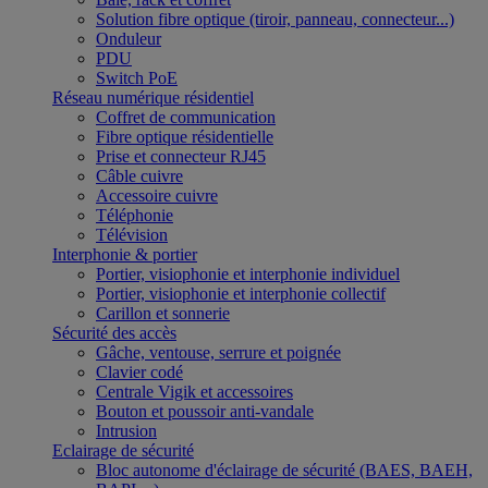
Solution fibre optique (tiroir, panneau, connecteur...)
Onduleur
PDU
Switch PoE
Réseau numérique résidentiel
Coffret de communication
Fibre optique résidentielle
Prise et connecteur RJ45
Câble cuivre
Accessoire cuivre
Téléphonie
Télévision
Interphonie & portier
Portier, visiophonie et interphonie individuel
Portier, visiophonie et interphonie collectif
Carillon et sonnerie
Sécurité des accès
Gâche, ventouse, serrure et poignée
Clavier codé
Centrale Vigik et accessoires
Bouton et poussoir anti-vandale
Intrusion
Eclairage de sécurité
Bloc autonome d'éclairage de sécurité (BAES, BAEH,