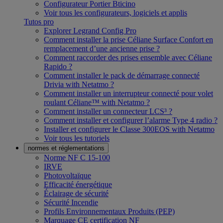
Configurateur Portier Bticino
Voir tous les configurateurs, logiciels et applis
Tutos pro
Explorer Legrand Config Pro
Comment installer la prise Céliane Surface Confort en
remplacement d’une ancienne prise ?
Comment raccorder des prises ensemble avec Céliane
Rapido ?
Comment installer le pack de démarrage connecté
Drivia with Netatmo ?
Comment installer un interrupteur connecté pour volet
roulant Céliane™ with Netatmo ?
Comment installer un connecteur LCS³ ?
Comment installer et configurer l’alarme Type 4 radio ?
Installer et configurer le Classe 300EOS with Netatmo
Voir tous les tutoriels
normes et réglementations
Norme NF C 15-100
IRVE
Photovoltaïque
Efficacité énergétique
Éclairage de sécurité
Sécurité Incendie
Profils Environnementaux Produits (PEP)
Marquage CE certification NF