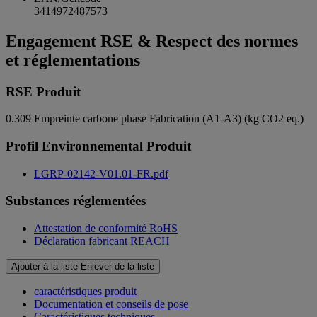
3414972487573
Engagement RSE & Respect des normes
et réglementations
RSE Produit
0.309
Empreinte carbone phase Fabrication (A1-A3) (kg CO2 eq.)
Profil Environnemental Produit
LGRP-02142-V01.01-FR.pdf
Substances réglementées
Attestation de conformité RoHS
Déclaration fabricant REACH
Ajouter à la liste
Enlever de la liste
caractéristiques produit
Documentation et conseils de pose
Caractéristiques techniques