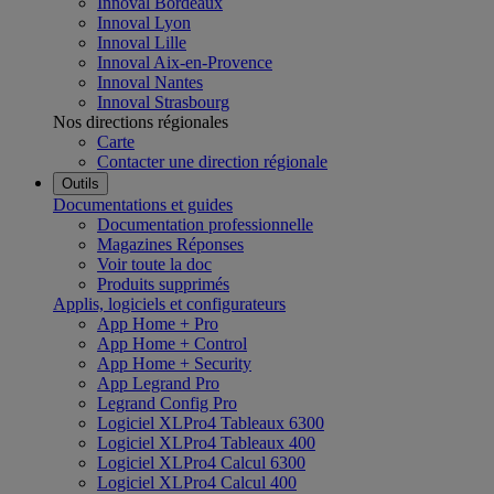
Innoval Bordeaux
Innoval Lyon
Innoval Lille
Innoval Aix-en-Provence
Innoval Nantes
Innoval Strasbourg
Nos directions régionales
Carte
Contacter une direction régionale
Outils
Documentations et guides
Documentation professionnelle
Magazines Réponses
Voir toute la doc
Produits supprimés
Applis, logiciels et configurateurs
App Home + Pro
App Home + Control
App Home + Security
App Legrand Pro
Legrand Config Pro
Logiciel XLPro4 Tableaux 6300
Logiciel XLPro4 Tableaux 400
Logiciel XLPro4 Calcul 6300
Logiciel XLPro4 Calcul 400