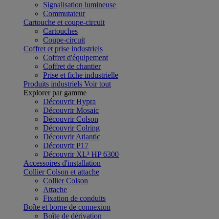
Signalisation lumineuse
Commutateur
Cartouche et coupe-circuit
Cartouches
Coupe-circuit
Coffret et prise industriels
Coffret d'équipement
Coffret de chantier
Prise et fiche industrielle
Produits industriels
Voir tout
Explorer par gamme
Découvrir Hypra
Découvrir Mosaic
Découvrir Colson
Découvrir Colring
Découvrir Atlantic
Découvrir P17
Découvrir XL³ HP 6300
Accessoires d'installation
Collier Colson et attache
Collier Colson
Attache
Fixation de conduits
Boîte et borne de connexion
Boîte de dérivation