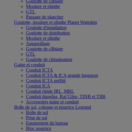
Goulotte de câblage
Moulure et plinthe
GTL
Passage de plancher
Goulotte, moulure et plinthe Planet Wattohm
Goulotte d'installation
Goulotte de distribution
Moulure et plinthe
Appareillage
Goulotte de câblage
GTL
Goulotte de climatisation
Gaine et conduit
Conduit ICTA
Conduit ICTA & ICA grande longueur
Conduit ICTA préfilé
Conduit ICA
Conduit rigide IRL, MRL
Conduit duogliss, Rai’Gliss, TINB et TIIB
Accessoires gaine et conduit
Boîte de sol, colonne et nourrice Legrand
Boîte de sol
Prise de sol
Equipement du bureau
Bloc nourrice