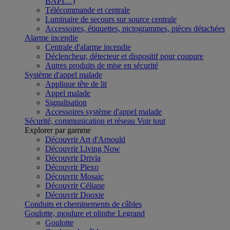
BAPI…)
Télécommande et centrale
Luminaire de secours sur source centrale
Accessoires, étiquettes, pictogrammes, pièces détachées
Alarme incendie
Centrale d'alarme incendie
Déclencheur, détecteur et dispositif pour coupure
Autres produits de mise en sécurité
Système d'appel malade
Applique tête de lit
Appel malade
Signalisation
Accessoires système d'appel malade
Sécurité, communication et réseau
Voir tout
Explorer par gamme
Découvrir Art d'Arnould
Découvrir Living Now
Découvrir Drivia
Découvrir Plexo
Découvrir Mosaic
Découvrir Céliane
Découvrir Dooxie
Conduits et cheminements de câbles
Goulotte, moulure et plinthe Legrand
Goulotte