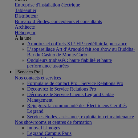
Entreprise d'installation électrique
Tableautier
Distributeur
Bureaux d’études, concepteurs et consultants
Architecte
Hébergeur
À la une
Armoires et coffrets XL³ HP : redéfinir la puissance
L’appareillage Art d’Arnould fait son show au Buddha-
Bar du Casino de Monte-Carlo
Onduleurs triphasés : haute fiabilité et haute
performance assurées
Services Pro
Nos contacts et services
Formulaire de contact Pro - Service Relations Pro
Découvrez le Service Relations Pro
Découvrez le Service Clients Legrand Cable
Management
Rejoignez la communauté des Électriciens Certifiés
Legrand
Services études, assistance, exploitation et maintenance
Nos showrooms et centres de formation
Innoval Limoges
Legrand Campus Paris