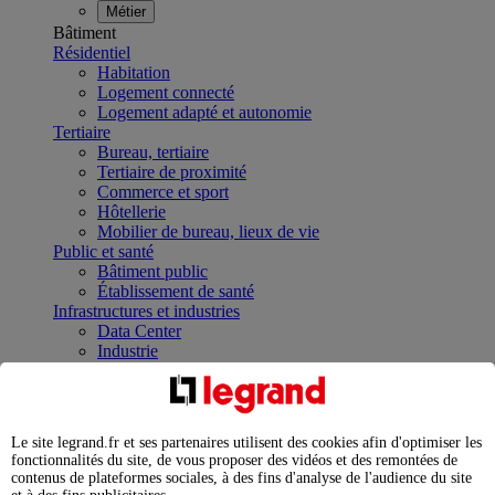
Métier
Bâtiment
Résidentiel
Habitation
Logement connecté
Logement adapté et autonomie
Tertiaire
Bureau, tertiaire
Tertiaire de proximité
Commerce et sport
Hôtellerie
Mobilier de bureau, lieux de vie
Public et santé
Bâtiment public
Établissement de santé
Infrastructures et industries
Data Center
Industrie
Infrastructures
À la une
Contrôler et planifier le fonctionnement des appareils
électriques avec le contacteur connecté
Le site legrand.fr et ses partenaires utilisent des cookies afin d'optimiser les
Répartir et optimiser son tableau électrique
fonctionnalités du site, de vous proposer des vidéos et des remontées de
Legrand Data Center Solutions : concentrer les
contenus de plateformes sociales, à des fins d'analyse de l'audience du site
expertises au service de vos performances