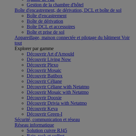
Gestion de la chambre d'hôtel
Boîte d'encastrement, de dérivation, DCL et boîte de sol
Boîte d'encastrement
Boîte de dérivation
Boîte DCL et accessoires
Boîte et prise de sol
Appareillage, maison connectée et pilotage du bâtiment
Voir
tout
Explorer par gamme
Découvrir Art d'Arnould
Découvrir Living Now
Découvrir Plexo
Découvrir Mosaic
Découvrir Batibox
Découvrir Céliane
Découvrir Céliane with Netatmo
Découvrir Mosaic with Netatmo
Découvrir Dooxie
Découvrir Drivia with Netatmo
Découvrir Keva
Découvrir Green-I
Sécurité, communication et réseau
Réseau informatique
Solution cuivre RJ45
Baie, rack et coffret