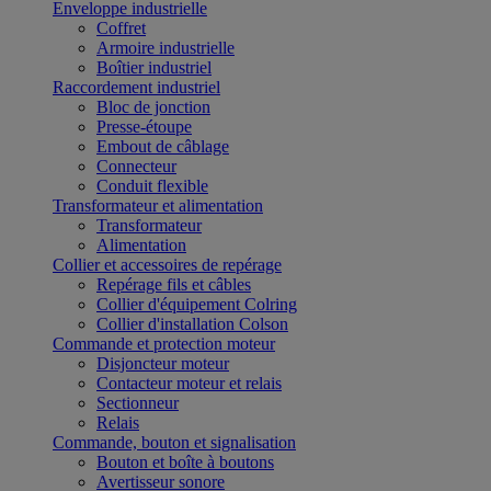
Enveloppe industrielle
Coffret
Armoire industrielle
Boîtier industriel
Raccordement industriel
Bloc de jonction
Presse-étoupe
Embout de câblage
Connecteur
Conduit flexible
Transformateur et alimentation
Transformateur
Alimentation
Collier et accessoires de repérage
Repérage fils et câbles
Collier d'équipement Colring
Collier d'installation Colson
Commande et protection moteur
Disjoncteur moteur
Contacteur moteur et relais
Sectionneur
Relais
Commande, bouton et signalisation
Bouton et boîte à boutons
Avertisseur sonore