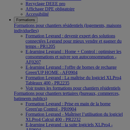
Recyclage DEEE pro
Affichage DPE obligatoire
Accessibilité
Formations
Formations pour chantiers résidentiels (logements, maisons
individuelles)
Formation Legrand : devenir expert des solutions
connectées Legrand pour mieux vendre et gagner du
temps - PR1205
E-learning Legrand : Home + Control : optimiser les
consommations et suivre son autoconsommation -
AF0207
E-learning Legrand : l'offre de bornes de recharge
Green'UP HOME - AF0904
Formation Legrand : La maîtrise du logiciel XLPro4
Tableaux 400 - PR2235
Voir toutes les formations pour chantiers résidentiels
Formations pour chantiers tertiaires (bureaux, commerces,
batiments publics)
Formation Legrand : Prise en main de la borne
Green'up Control - PR0904
Formation Legrand - Maîtriser l’utilisation du logiciel
XLPro4 Calcul 400 - PR2232
E-learning Legrand : la suite logiciels XLPro4 -
AF0604