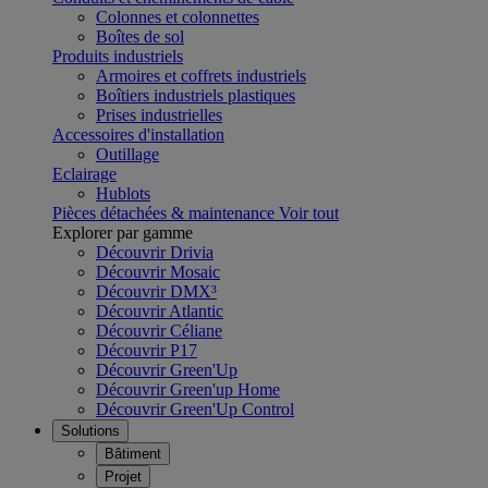
Colonnes et colonnettes
Boîtes de sol
Produits industriels
Armoires et coffrets industriels
Boîtiers industriels plastiques
Prises industrielles
Accessoires d'installation
Outillage
Eclairage
Hublots
Pièces détachées & maintenance
Voir tout
Explorer par gamme
Découvrir Drivia
Découvrir Mosaic
Découvrir DMX³
Découvrir Atlantic
Découvrir Céliane
Découvrir P17
Découvrir Green'Up
Découvrir Green'up Home
Découvrir Green'Up Control
Solutions
Bâtiment
Projet