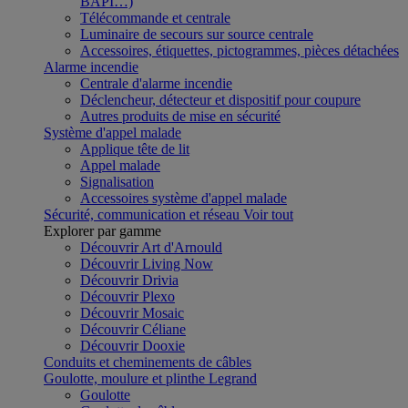
BAPI…)
Télécommande et centrale
Luminaire de secours sur source centrale
Accessoires, étiquettes, pictogrammes, pièces détachées
Alarme incendie
Centrale d'alarme incendie
Déclencheur, détecteur et dispositif pour coupure
Autres produits de mise en sécurité
Système d'appel malade
Applique tête de lit
Appel malade
Signalisation
Accessoires système d'appel malade
Sécurité, communication et réseau
Voir tout
Explorer par gamme
Découvrir Art d'Arnould
Découvrir Living Now
Découvrir Drivia
Découvrir Plexo
Découvrir Mosaic
Découvrir Céliane
Découvrir Dooxie
Conduits et cheminements de câbles
Goulotte, moulure et plinthe Legrand
Goulotte