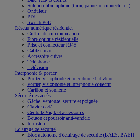
Solution fibre optique (tiroir, panneau, connecteur...)
Onduleur
PDU
Switch PoE
Réseau numérique résidentiel
Coffret de communication
Fibre optique résidentielle
Prise et connecteur RJ45
Câble cuivre
Accessoire cuivre
Téléphonie
Télévision
Interphonie & portier
Portier, visiophonie et interphonie individuel
Portier, visiophonie et interphonie collectif
Carillon et sonnerie
Sécurité des accès
Gâche, ventouse, serrure et poignée
Clavier codé
Centrale Vigik et accessoires
Bouton et poussoir anti-vandale
Intrusion
Eclairage de sécurité
Bloc autonome d'éclairage de sécurité (BAES, BAEH,