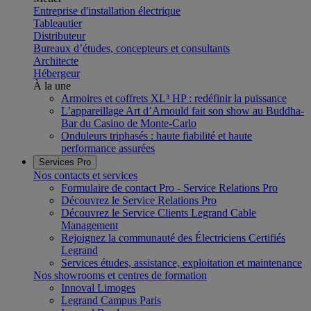
Entreprise d'installation électrique
Tableautier
Distributeur
Bureaux d’études, concepteurs et consultants
Architecte
Hébergeur
À la une
Armoires et coffrets XL³ HP : redéfinir la puissance
L’appareillage Art d’Arnould fait son show au Buddha-
Bar du Casino de Monte-Carlo
Onduleurs triphasés : haute fiabilité et haute
performance assurées
Services Pro
Nos contacts et services
Formulaire de contact Pro - Service Relations Pro
Découvrez le Service Relations Pro
Découvrez le Service Clients Legrand Cable
Management
Rejoignez la communauté des Électriciens Certifiés
Legrand
Services études, assistance, exploitation et maintenance
Nos showrooms et centres de formation
Innoval Limoges
Legrand Campus Paris