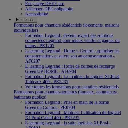
Recyclage DEEE pro
Affichage DPE obligatoire
Accessibilité
Formations
Formations pour chantiers résidentiels (logements, maisons
individuelles)
Formation Legrand : devenir expert des solutions
connectées Legrand pour mieux vendre et gagner du
temps - PR1205
E-learning Legrand : Home + Control : optimiser les
consommations et suivre son autoconsommation -
AF0207
E-learning Legrand : l'offre de bornes de recharge
Green'UP HOME - AF0904
Formation Legrand : La maîtrise du logiciel XLPro4
Tableaux 400 - PR2235
Voir toutes les formations pour chantiers résidentiels
Formations pour chantiers tertiaires (bureaux, commerces,
batiments publics)
Formation Legrand : Prise en main de la borne
Green'up Control - PR0904
Formation Legrand - Maîtriser l’utilisation du logiciel
XLPro4 Calcul 400 - PR2232
E-learning Legrand : la suite logiciels XLPro4 -
AF0604