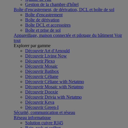
Gestion de la chambre d'hôtel
Boîte d'encastrement, de dérivation, DCL et boîte de sol
Boîte d'encastrement
Boîte de dérivation
Boîte DCL et accessoires
Boîte et prise de sol
Appareillage, maison connectée et pilotage du bâtiment
Voir
tout
Explorer par gamme
Découvrir Art d'Arnould
Découvrir Living Now
Découvrir Plexo
Découvrir Mosaic
Découvrir Batibox
Découvrir Céliane
Découvrir Céliane with Netatmo
Découvrir Mosaic with Netatmo
Découvrir Dooxie
Découvrir Drivia with Netatmo
Découvrir Keva
Découvrir Green-I
Sécurité, communication et réseau
Réseau informatique
Solution cuivre RJ45
Baie, rack et coffret