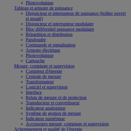
Photovoltaïque
Tableau et armoire de puissance
Disjoncteur et interrupteur de puissance (boîtier ouvert
et moulé)
Disjoncteur et interrupteur modulaire
Bloc différentiel puissance modulaire
Répartition et distribution
Parafoudre
Commande et signalisation
Armoire électrique
Photovoltaïque
Cartouche
Mesure, comptage et supervision
Compteur d'énergie
Centrale de mesure
Transformateur
Logiciel et supervision
Interface
Relais de mesure et de protection
Transducteur et convertisseur
Indicateur analogique
Système de gestion de mesure
Indicateur numérique
Accessoires mesure, comptage et supervision
Acheminement et qualité de l'énergie