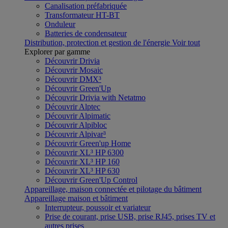
Canalisation préfabriquée
Transformateur HT-BT
Onduleur
Batteries de condensateur
Distribution, protection et gestion de l'énergie
Voir tout
Explorer par gamme
Découvrir Drivia
Découvrir Mosaic
Découvrir DMX³
Découvrir Green'Up
Découvrir Drivia with Netatmo
Découvrir Alptec
Découvrir Alpimatic
Découvrir Alpibloc
Découvrir Alpivar³
Découvrir Green'up Home
Découvrir XL³ HP 6300
Découvrir XL³ HP 160
Découvrir XL³ HP 630
Découvrir Green'Up Control
Appareillage, maison connectée et pilotage du bâtiment
Appareillage maison et bâtiment
Interrupteur, poussoir et variateur
Prise de courant, prise USB, prise RJ45, prises TV et
autres prises