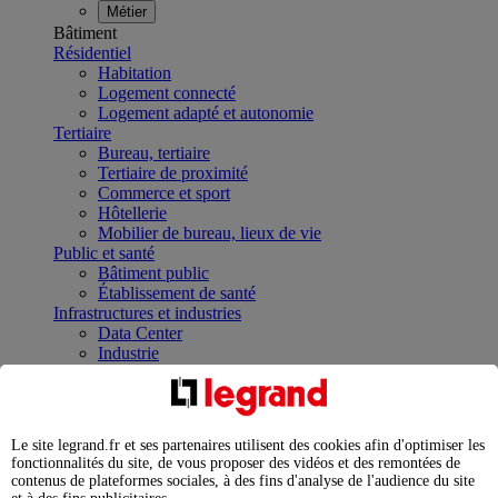
Métier
Bâtiment
Résidentiel
Habitation
Logement connecté
Logement adapté et autonomie
Tertiaire
Bureau, tertiaire
Tertiaire de proximité
Commerce et sport
Hôtellerie
Mobilier de bureau, lieux de vie
Public et santé
Bâtiment public
Établissement de santé
Infrastructures et industries
Data Center
Industrie
Infrastructures
À la une
Contrôler et planifier le fonctionnement des appareils
électriques avec le contacteur connecté
Le site legrand.fr et ses partenaires utilisent des cookies afin d'optimiser les
Répartir et optimiser son tableau électrique
fonctionnalités du site, de vous proposer des vidéos et des remontées de
Legrand Data Center Solutions : concentrer les
contenus de plateformes sociales, à des fins d'analyse de l'audience du site
expertises au service de vos performances