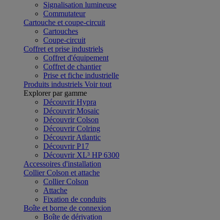
Signalisation lumineuse
Commutateur
Cartouche et coupe-circuit
Cartouches
Coupe-circuit
Coffret et prise industriels
Coffret d'équipement
Coffret de chantier
Prise et fiche industrielle
Produits industriels
Voir tout
Explorer par gamme
Découvrir Hypra
Découvrir Mosaic
Découvrir Colson
Découvrir Colring
Découvrir Atlantic
Découvrir P17
Découvrir XL³ HP 6300
Accessoires d'installation
Collier Colson et attache
Collier Colson
Attache
Fixation de conduits
Boîte et borne de connexion
Boîte de dérivation