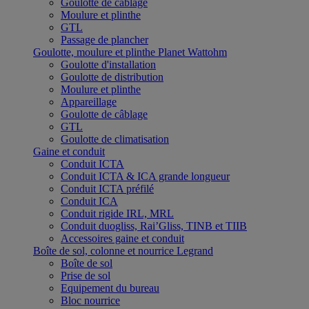
Goulotte de câblage
Moulure et plinthe
GTL
Passage de plancher
Goulotte, moulure et plinthe Planet Wattohm
Goulotte d'installation
Goulotte de distribution
Moulure et plinthe
Appareillage
Goulotte de câblage
GTL
Goulotte de climatisation
Gaine et conduit
Conduit ICTA
Conduit ICTA & ICA grande longueur
Conduit ICTA préfilé
Conduit ICA
Conduit rigide IRL, MRL
Conduit duogliss, Rai’Gliss, TINB et TIIB
Accessoires gaine et conduit
Boîte de sol, colonne et nourrice Legrand
Boîte de sol
Prise de sol
Equipement du bureau
Bloc nourrice