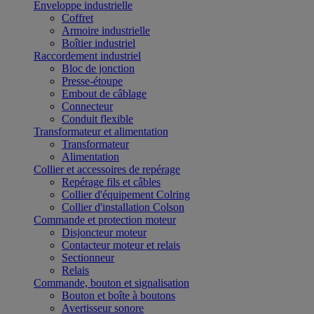
Enveloppe industrielle
Coffret
Armoire industrielle
Boîtier industriel
Raccordement industriel
Bloc de jonction
Presse-étoupe
Embout de câblage
Connecteur
Conduit flexible
Transformateur et alimentation
Transformateur
Alimentation
Collier et accessoires de repérage
Repérage fils et câbles
Collier d'équipement Colring
Collier d'installation Colson
Commande et protection moteur
Disjoncteur moteur
Contacteur moteur et relais
Sectionneur
Relais
Commande, bouton et signalisation
Bouton et boîte à boutons
Avertisseur sonore