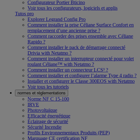
Configurateur Portier Bticino
Voir tous les configurateurs, logiciels et applis
Tutos pro
Explorer Legrand Config Pro
Comment installer la prise Céliane Surface Confort en
remplacement d’une ancienne prise ?
Comment raccorder des prises ensemble avec Céliane
Rapido ?
Comment installer le pack de démarrage connecté
Drivia with Netatmo ?
Comment installer un interrupteur connecté pour volet
roulant Céliane™ with Netatmo ?
Comment installer un connecteur LCS³ ?
Comment installer et configurer l’alarme Type 4 radio ?
Installer et configurer le Classe 300EOS with Netatmo
Voir tous les tutoriels
normes et réglementations
Norme NF C 15-100
IRVE
Photovoltaïque
Efficacité énergétique
Éclairage de sécurité
Sécurité Incendie
Profils Environnementaux Produits (PEP)
Marquage CE certification NF