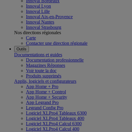
Innoval Bordeaux
Innoval Lyon
Innoval Lille
Innoval Aix-en-Provence
Innoval Nantes
Innoval Strasbourg
Nos directions régionales
Carte
Contacter une direction régionale
Outils
Documentations et guides
Documentation professionnelle
Magazines Réponses
Voir toute la doc
Produits supprimés
Applis, logiciels et configurateurs
App Home + Pro
App Home + Control
App Home + Security
App Legrand Pro
Legrand Config Pro
Logiciel XLPro4 Tableaux 6300
Logiciel XLPro4 Tableaux 400
Logiciel XLPro4 Calcul 6300
Logiciel XLPro4 Calcul 400