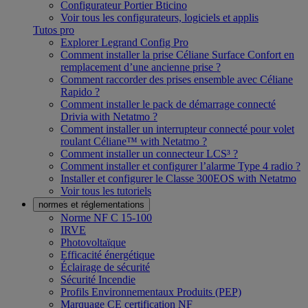
Configurateur Portier Bticino
Voir tous les configurateurs, logiciels et applis
Tutos pro
Explorer Legrand Config Pro
Comment installer la prise Céliane Surface Confort en
remplacement d’une ancienne prise ?
Comment raccorder des prises ensemble avec Céliane
Rapido ?
Comment installer le pack de démarrage connecté
Drivia with Netatmo ?
Comment installer un interrupteur connecté pour volet
roulant Céliane™ with Netatmo ?
Comment installer un connecteur LCS³ ?
Comment installer et configurer l’alarme Type 4 radio ?
Installer et configurer le Classe 300EOS with Netatmo
Voir tous les tutoriels
normes et réglementations
Norme NF C 15-100
IRVE
Photovoltaïque
Efficacité énergétique
Éclairage de sécurité
Sécurité Incendie
Profils Environnementaux Produits (PEP)
Marquage CE certification NF