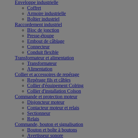
Enveloppe industrielle
Coffret
Armoire industrielle
Boîtier industriel
Raccordement industriel
Bloc de jonction
Presse-étoupe
Embout de câblage
Connecteur
Conduit flexible
Transformateur et alimentation
Transformateur
Alimentation
Collier et accessoires de repérage
Repérage fils et câbles
Collier d'équipement Colring
Collier d'installation Colson
Commande et protection moteur
Disjoncteur moteur
Contacteur moteur et relais
Sectionneur
Relais
Commande, bouton et signalisation
Bouton et boîte à boutons
Avertisseur sonore