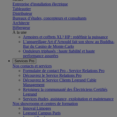
Entreprise d'installation électrique
Tableautier
Distributeur
Bureaux d’études, concepteurs et consultants
Architecte
Hébergeur
À la une
Armoires et coffrets XL³ HP : redéfinir la puissance
L’appareillage Art d’Arnould fait son show au Buddha-
Bar du Casino de Monte-Carlo
Onduleurs triphasés : haute fiabilité et haute
performance assurées
Services Pro
Nos contacts et services
Formulaire de contact Pro - Service Relations Pro
Découvrez le Service Relations Pro
Découvrez le Service Clients Legrand Cable
Management
Rejoignez la communauté des Électriciens Certifiés
Legrand
Services études, assistance, exploitation et maintenance
Nos showrooms et centres de formation
Innoval Limoges
Legrand Campus Paris