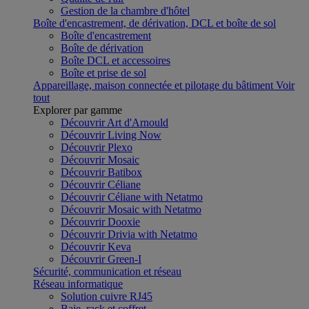
Gestion de la chambre d'hôtel
Boîte d'encastrement, de dérivation, DCL et boîte de sol
Boîte d'encastrement
Boîte de dérivation
Boîte DCL et accessoires
Boîte et prise de sol
Appareillage, maison connectée et pilotage du bâtiment
Voir
tout
Explorer par gamme
Découvrir Art d'Arnould
Découvrir Living Now
Découvrir Plexo
Découvrir Mosaic
Découvrir Batibox
Découvrir Céliane
Découvrir Céliane with Netatmo
Découvrir Mosaic with Netatmo
Découvrir Dooxie
Découvrir Drivia with Netatmo
Découvrir Keva
Découvrir Green-I
Sécurité, communication et réseau
Réseau informatique
Solution cuivre RJ45
Baie, rack et coffret