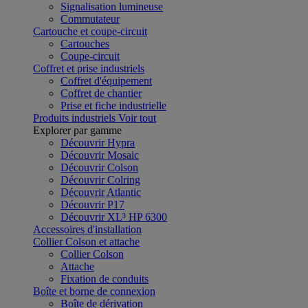
Signalisation lumineuse
Commutateur
Cartouche et coupe-circuit
Cartouches
Coupe-circuit
Coffret et prise industriels
Coffret d'équipement
Coffret de chantier
Prise et fiche industrielle
Produits industriels
Voir tout
Explorer par gamme
Découvrir Hypra
Découvrir Mosaic
Découvrir Colson
Découvrir Colring
Découvrir Atlantic
Découvrir P17
Découvrir XL³ HP 6300
Accessoires d'installation
Collier Colson et attache
Collier Colson
Attache
Fixation de conduits
Boîte et borne de connexion
Boîte de dérivation