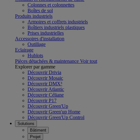
Colonnes et colonnettes
Boîtes de sol
Produits industriels
Armoires et coffrets industriels
Boîtiers industriels plastiques
Prises industrielles
Accessoires d'installation
Outillage
Eclairage
Hublots
Pièces détachées & maintenance
Voir tout
Explorer par gamme
Découvrir Drivia
Découvrir Mosaic
Découvrir DMX³
Découvrir Atlantic
Découvrir Céliane
Découvrir P17
Découvrir Green'Up
Découvrir Green'up Home
Découvrir Green'Up Control
Solutions
Bâtiment
Projet