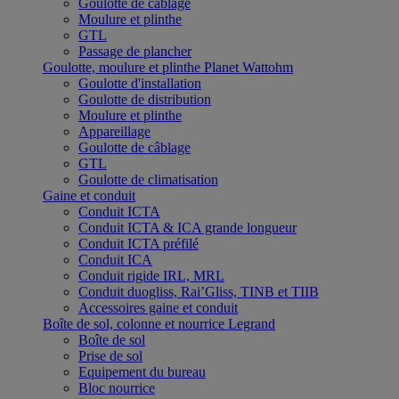
Goulotte de câblage
Moulure et plinthe
GTL
Passage de plancher
Goulotte, moulure et plinthe Planet Wattohm
Goulotte d'installation
Goulotte de distribution
Moulure et plinthe
Appareillage
Goulotte de câblage
GTL
Goulotte de climatisation
Gaine et conduit
Conduit ICTA
Conduit ICTA & ICA grande longueur
Conduit ICTA préfilé
Conduit ICA
Conduit rigide IRL, MRL
Conduit duogliss, Rai’Gliss, TINB et TIIB
Accessoires gaine et conduit
Boîte de sol, colonne et nourrice Legrand
Boîte de sol
Prise de sol
Equipement du bureau
Bloc nourrice