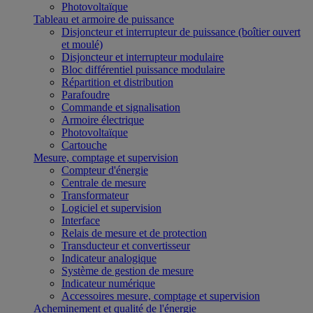
Photovoltaïque
Tableau et armoire de puissance
Disjoncteur et interrupteur de puissance (boîtier ouvert
et moulé)
Disjoncteur et interrupteur modulaire
Bloc différentiel puissance modulaire
Répartition et distribution
Parafoudre
Commande et signalisation
Armoire électrique
Photovoltaïque
Cartouche
Mesure, comptage et supervision
Compteur d'énergie
Centrale de mesure
Transformateur
Logiciel et supervision
Interface
Relais de mesure et de protection
Transducteur et convertisseur
Indicateur analogique
Système de gestion de mesure
Indicateur numérique
Accessoires mesure, comptage et supervision
Acheminement et qualité de l'énergie