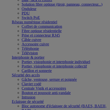
Solution fibre optique (tiroir, panneau, connecteur...)
Onduleur
PDU
Switch PoE
Réseau numérique résidentiel
Coffret de communication
Fibre optique résidentielle
Prise et connecteur RJ45
Câble cuivre
Accessoire cuivre
Téléphonie
Télévision
Interphonie & portier
Portier, visiophonie et interphonie individuel
Portier, visiophonie et interphonie collectif
Carillon et sonnerie
Sécurité des accès
Gâche, ventouse, serrure et poignée
Clavier codé
Centrale Vigik et accessoires
Bouton et poussoir anti-vandale
Intrusion
Eclairage de sécurité
Bloc autonome d'éclairage de sécurité (BAES, BAEH,