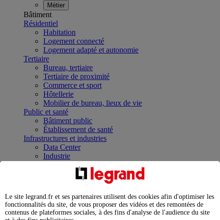
Métier
Bâtiment
Résidentiel
Habitation
Logement connecté
Logement adapté et autonomie
Tertiaire
Bureau, tertiaire
Tertiaire de proximité
Commerce et sport
Hôtellerie
Mobilier de bureau, lieux de vie
Public et santé
Bâtiment public
Établissement de santé
Infrastructures et industries
Data Center
Industrie
Infrastructures
À la une
Contrôler et planifier le fonctionnement des appareils
électriques avec le contacteur connecté
Le site legrand.fr et ses partenaires utilisent des cookies afin d'optimiser les
Répartir et optimiser son tableau électrique
fonctionnalités du site, de vous proposer des vidéos et des remontées de
Legrand Data Center Solutions : concentrer les
contenus de plateformes sociales, à des fins d'analyse de l'audience du site
expertises au service de vos performances