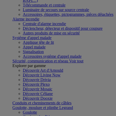
BAPI…)
Télécommande et centrale
Luminaire de secours sur source centrale
Accessoires, étiquettes, pictogrammes, pièces détachées
Alarme incendie
Centrale d'alarme incendie
Déclencheur, détecteur et dispositif pour coupure
Autres produits de mise en sécurité
Système d'appel malade
Applique tête de lit
Appel malade
Signalisation
Accessoires système d'appel malade
Sécurité, communication et réseau
Voir tout
Explorer par gamme
Découvrir Art d'Arnould
Découvrir Living Now
Découvrir Drivia
Découvrir Plexo
Découvrir Mosaic
Découvrir Céliane
Découvrir Dooxie
Conduits et cheminements de câbles
Goulotte, moulure et plinthe Legrand
Goulotte