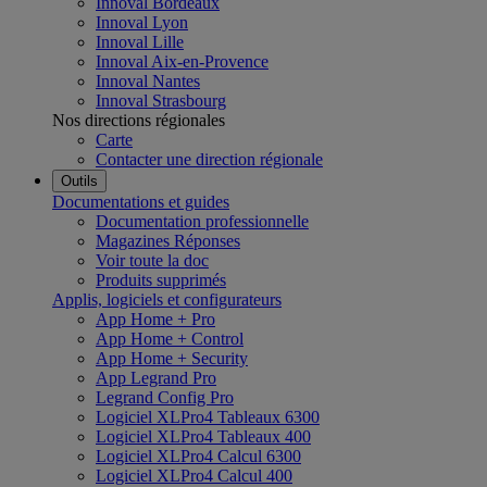
Innoval Bordeaux
Innoval Lyon
Innoval Lille
Innoval Aix-en-Provence
Innoval Nantes
Innoval Strasbourg
Nos directions régionales
Carte
Contacter une direction régionale
Outils
Documentations et guides
Documentation professionnelle
Magazines Réponses
Voir toute la doc
Produits supprimés
Applis, logiciels et configurateurs
App Home + Pro
App Home + Control
App Home + Security
App Legrand Pro
Legrand Config Pro
Logiciel XLPro4 Tableaux 6300
Logiciel XLPro4 Tableaux 400
Logiciel XLPro4 Calcul 6300
Logiciel XLPro4 Calcul 400