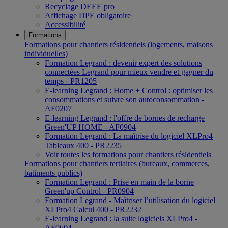
Recyclage DEEE pro
Affichage DPE obligatoire
Accessibilité
Formations
Formations pour chantiers résidentiels (logements, maisons
individuelles)
Formation Legrand : devenir expert des solutions
connectées Legrand pour mieux vendre et gagner du
temps - PR1205
E-learning Legrand : Home + Control : optimiser les
consommations et suivre son autoconsommation -
AF0207
E-learning Legrand : l'offre de bornes de recharge
Green'UP HOME - AF0904
Formation Legrand : La maîtrise du logiciel XLPro4
Tableaux 400 - PR2235
Voir toutes les formations pour chantiers résidentiels
Formations pour chantiers tertiaires (bureaux, commerces,
batiments publics)
Formation Legrand : Prise en main de la borne
Green'up Control - PR0904
Formation Legrand - Maîtriser l’utilisation du logiciel
XLPro4 Calcul 400 - PR2232
E-learning Legrand : la suite logiciels XLPro4 -
AF0604