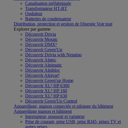
Canalisation préfabriquée
Transformateur HT-BT
Onduleur
Batteries de condensateur
Distribution, protection et gestion de l'énergie
Voir tout
Explorer par gamme
Découvrir Drivia
Découvrir Mosaic
Découvrir DMX³
Découvrir Green'Up
Découvrir Drivia with Netatmo
Découvrir Alptec
Découvrir Alpimatic
Découvrir Alpibloc
Découvrir Alpivar³
Découvrir Green'up Home
Découvrir XL³ HP 6300
Découvrir XL³ HP 160
Découvrir XL³ HP 630
Découvrir Green'Up Control
Appareillage, maison connectée et pilotage du bâtiment
Appareillage maison et bâtiment
Interrupteur, poussoir et variateur
Prise de courant, prise USB, prise RJ45, prises TV et
autres prises