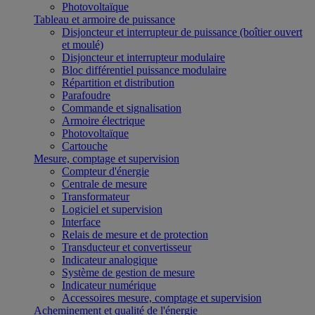
Photovoltaïque
Tableau et armoire de puissance
Disjoncteur et interrupteur de puissance (boîtier ouvert
et moulé)
Disjoncteur et interrupteur modulaire
Bloc différentiel puissance modulaire
Répartition et distribution
Parafoudre
Commande et signalisation
Armoire électrique
Photovoltaïque
Cartouche
Mesure, comptage et supervision
Compteur d'énergie
Centrale de mesure
Transformateur
Logiciel et supervision
Interface
Relais de mesure et de protection
Transducteur et convertisseur
Indicateur analogique
Système de gestion de mesure
Indicateur numérique
Accessoires mesure, comptage et supervision
Acheminement et qualité de l'énergie