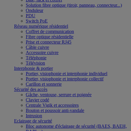
Solution fibre optique (tiroir, panneau, connecteur...)
Onduleur
PDU
Switch PoE
Réseau numérique résidentiel
Coffret de communication
Fibre optique résidentielle
Prise et connecteur RJ45
Câble cuivre
Accessoire cuivre
Téléphonie
Télévision
Interphonie & portier
Portier, visiophonie et interphonie individuel
Portier, visiophonie et interphonie collectif
Carillon et sonnerie
Sécurité des accès
Gâche, ventouse, serrure et poignée
Clavier codé
Centrale Vigik et accessoires
Bouton et poussoir anti-vandale
Intrusion
Eclairage de sécurité
Bloc autonome d'éclairage de sécurité (BAES, BAEH,