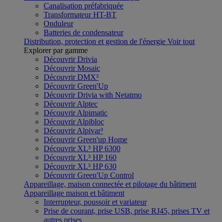
Canalisation préfabriquée
Transformateur HT-BT
Onduleur
Batteries de condensateur
Distribution, protection et gestion de l'énergie
Voir tout
Explorer par gamme
Découvrir Drivia
Découvrir Mosaic
Découvrir DMX³
Découvrir Green'Up
Découvrir Drivia with Netatmo
Découvrir Alptec
Découvrir Alpimatic
Découvrir Alpibloc
Découvrir Alpivar³
Découvrir Green'up Home
Découvrir XL³ HP 6300
Découvrir XL³ HP 160
Découvrir XL³ HP 630
Découvrir Green'Up Control
Appareillage, maison connectée et pilotage du bâtiment
Appareillage maison et bâtiment
Interrupteur, poussoir et variateur
Prise de courant, prise USB, prise RJ45, prises TV et
autres prises