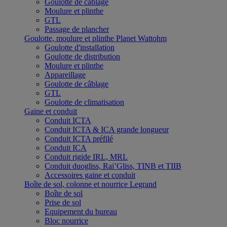
Goulotte de câblage
Moulure et plinthe
GTL
Passage de plancher
Goulotte, moulure et plinthe Planet Wattohm
Goulotte d'installation
Goulotte de distribution
Moulure et plinthe
Appareillage
Goulotte de câblage
GTL
Goulotte de climatisation
Gaine et conduit
Conduit ICTA
Conduit ICTA & ICA grande longueur
Conduit ICTA préfilé
Conduit ICA
Conduit rigide IRL, MRL
Conduit duogliss, Rai’Gliss, TINB et TIIB
Accessoires gaine et conduit
Boîte de sol, colonne et nourrice Legrand
Boîte de sol
Prise de sol
Equipement du bureau
Bloc nourrice