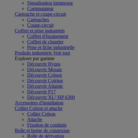
Signalisation lumineuse
Commutateur
Cartouche et coupe-circuit
Cartouches
Coupe-circuit
Coffret et prise industriels
Coffret d'équipement
Coffret de chantier
Prise et fiche industrielle
Produits industriels
Voir tout
Explorer par gamme
Découvrir Hypra
Découvrir Mosaic
Découvrir Colson
Découvrir Colring
Découvrir Atlantic
Découvrir P17
Découvrir XL³ HP 6300
Accessoires d'installation
Collier Colson et attache
Collier Colson
Attache
Fixation de conduits
Boîte et borne de connexion
Boîte de dérivation