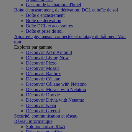
Gestion de la chambre d'hôtel
Boîte d'encastrement, de dérivation, DCL et boîte de sol
Boîte d'encastrement
Boîte de dérivation
Boîte DCL et accessoires
Boîte et prise de sol
Appareillage, maison connectée et pilotage du bâtiment
Voir
tout
Explorer par gamme
Découvrir Art d'Arnould
Découvrir Living Now
Découvrir Plexo
Découvrir Mosaic
Découvrir Batibox
Découvrir Céliane
Découvrir Céliane with Netatmo
Découvrir Mosaic with Netatmo
Découvrir Dooxie
Découvrir Drivia with Netatmo
Découvrir Keva
Découvrir Green-I
Sécurité, communication et réseau
Réseau informatique
Solution cuivre RJ45
Baie, rack et coffret