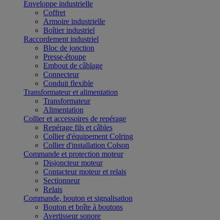
Enveloppe industrielle
Coffret
Armoire industrielle
Boîtier industriel
Raccordement industriel
Bloc de jonction
Presse-étoupe
Embout de câblage
Connecteur
Conduit flexible
Transformateur et alimentation
Transformateur
Alimentation
Collier et accessoires de repérage
Repérage fils et câbles
Collier d'équipement Colring
Collier d'installation Colson
Commande et protection moteur
Disjoncteur moteur
Contacteur moteur et relais
Sectionneur
Relais
Commande, bouton et signalisation
Bouton et boîte à boutons
Avertisseur sonore