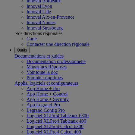
Innoval Bordeaux
Innoval Lyon
Innoval Lille
Innoval Aix-en-Provence
Innoval Nantes
Innoval Strasbourg
Nos directions régionales
Carte
Contacter une direction régionale
Outils
Documentations et guides
Documentation professionnelle
Magazines Réponses
Voir toute la doc
Produits supprimés
Applis, logiciels et configurateurs
App Home + Pro
App Home + Control
App Home + Security
App Legrand Pro
Legrand Config Pro
Logiciel XLPro4 Tableaux 6300
Logiciel XLPro4 Tableaux 400
Logiciel XLPro4 Calcul 6300
Logiciel XLPro4 Calcul 400