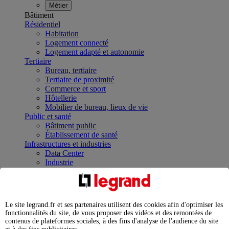
Métier
Bâtiment
Résidentiel
Habitation
Logement connecté
Logement adapté et autonomie
Tertiaire
Bureau, tertiaire
Tertiaire de proximité
Commerce et sport
Hôtellerie
Mobilier de bureau, lieux de vie
Public et santé
Bâtiment public
Établissement de santé
Infrastructures et industries
Data Center
Industrie
Infrastructures
À la une
Contrôler et planifier le fonctionnement des appareils
électriques avec le contacteur connecté
Le site legrand.fr et ses partenaires utilisent des cookies afin d'optimiser les
Répartir et optimiser son tableau électrique
fonctionnalités du site, de vous proposer des vidéos et des remontées de
Legrand Data Center Solutions : concentrer les
contenus de plateformes sociales, à des fins d'analyse de l'audience du site
expertises au service de vos performances