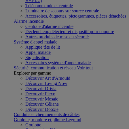
BAPI…)
Télécommande et centrale
Luminaire de secours sur source centrale
Accessoires, étiquettes, pictogrammes, pièces détachées
Alarme incendie
Centrale d'alarme incendie
Déclencheur, détecteur et dispositif pour coupure
Autres produits de mise en sécurité
Système d'appel malade
Applique tête de lit
Appel malade
Signalisation
Accessoires système d'appel malade
Sécurité, communication et réseau
Voir tout
Explorer par gamme
Découvrir Art d'Arnould
Découvrir Living Now
Découvrir Drivia
Découvrir Plexo
Découvrir Mosaic
Découvrir Céliane
Découvrir Dooxie
Conduits et cheminements de câbles
Goulotte, moulure et plinthe Legrand
Goulotte