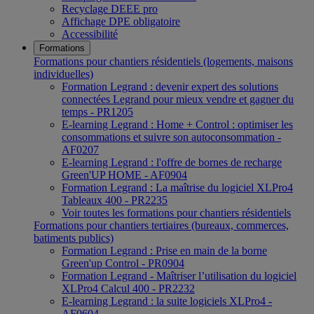
Recyclage DEEE pro
Affichage DPE obligatoire
Accessibilité
Formations
Formations pour chantiers résidentiels (logements, maisons
individuelles)
Formation Legrand : devenir expert des solutions
connectées Legrand pour mieux vendre et gagner du
temps - PR1205
E-learning Legrand : Home + Control : optimiser les
consommations et suivre son autoconsommation -
AF0207
E-learning Legrand : l'offre de bornes de recharge
Green'UP HOME - AF0904
Formation Legrand : La maîtrise du logiciel XLPro4
Tableaux 400 - PR2235
Voir toutes les formations pour chantiers résidentiels
Formations pour chantiers tertiaires (bureaux, commerces,
batiments publics)
Formation Legrand : Prise en main de la borne
Green'up Control - PR0904
Formation Legrand - Maîtriser l’utilisation du logiciel
XLPro4 Calcul 400 - PR2232
E-learning Legrand : la suite logiciels XLPro4 -
AF0604