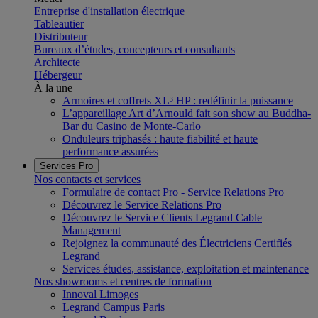
Entreprise d'installation électrique
Tableautier
Distributeur
Bureaux d’études, concepteurs et consultants
Architecte
Hébergeur
À la une
Armoires et coffrets XL³ HP : redéfinir la puissance
L’appareillage Art d’Arnould fait son show au Buddha-
Bar du Casino de Monte-Carlo
Onduleurs triphasés : haute fiabilité et haute
performance assurées
Services Pro
Nos contacts et services
Formulaire de contact Pro - Service Relations Pro
Découvrez le Service Relations Pro
Découvrez le Service Clients Legrand Cable
Management
Rejoignez la communauté des Électriciens Certifiés
Legrand
Services études, assistance, exploitation et maintenance
Nos showrooms et centres de formation
Innoval Limoges
Legrand Campus Paris