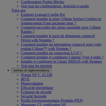
Configurateur Portier Bticino
Voir tous les configurateurs, logiciels et applis
Tutos pro
Explorer Legrand Config Pro
Comment installer la prise Céliane Surface Confort en
remplacement d’une ancienne prise ?
Comment raccorder des prises ensemble avec Céliane
Rapido ?
Comment installer le pack de démarrage connecté
Drivia with Netatmo ?
Comment installer un interrupteur connecté pour volet
roulant Céliane™ with Netatmo ?
Comment installer un connecteur LCS³ ?
Comment installer et configurer l’alarme Type 4 radio ?
Installer et configurer le Classe 300EOS with Netatmo
Voir tous les tutoriels
normes et réglementations
Norme NF C 15-100
IRVE
Photovoltaïque
Efficacité énergétique
Éclairage de sécurité
Sécurité Incendie
Profils Environnementaux Produits (PEP)
Marquage CE certification NF