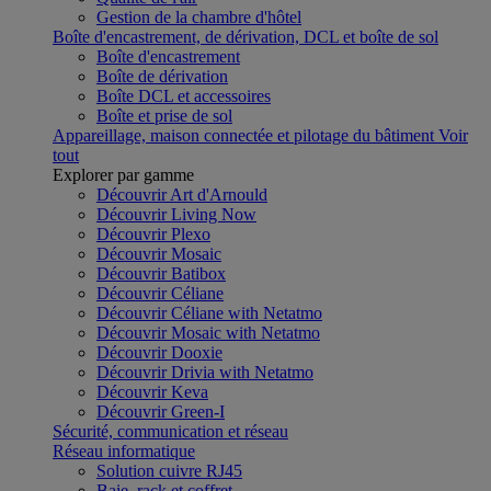
Gestion de la chambre d'hôtel
Boîte d'encastrement, de dérivation, DCL et boîte de sol
Boîte d'encastrement
Boîte de dérivation
Boîte DCL et accessoires
Boîte et prise de sol
Appareillage, maison connectée et pilotage du bâtiment
Voir
tout
Explorer par gamme
Découvrir Art d'Arnould
Découvrir Living Now
Découvrir Plexo
Découvrir Mosaic
Découvrir Batibox
Découvrir Céliane
Découvrir Céliane with Netatmo
Découvrir Mosaic with Netatmo
Découvrir Dooxie
Découvrir Drivia with Netatmo
Découvrir Keva
Découvrir Green-I
Sécurité, communication et réseau
Réseau informatique
Solution cuivre RJ45
Baie, rack et coffret