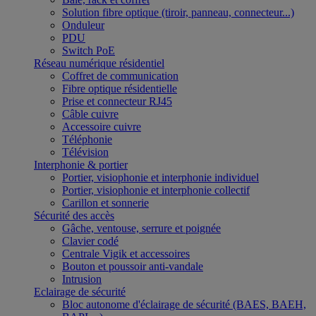
Solution fibre optique (tiroir, panneau, connecteur...)
Onduleur
PDU
Switch PoE
Réseau numérique résidentiel
Coffret de communication
Fibre optique résidentielle
Prise et connecteur RJ45
Câble cuivre
Accessoire cuivre
Téléphonie
Télévision
Interphonie & portier
Portier, visiophonie et interphonie individuel
Portier, visiophonie et interphonie collectif
Carillon et sonnerie
Sécurité des accès
Gâche, ventouse, serrure et poignée
Clavier codé
Centrale Vigik et accessoires
Bouton et poussoir anti-vandale
Intrusion
Eclairage de sécurité
Bloc autonome d'éclairage de sécurité (BAES, BAEH,