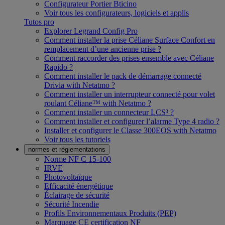
Configurateur Portier Bticino
Voir tous les configurateurs, logiciels et applis
Tutos pro
Explorer Legrand Config Pro
Comment installer la prise Céliane Surface Confort en
remplacement d’une ancienne prise ?
Comment raccorder des prises ensemble avec Céliane
Rapido ?
Comment installer le pack de démarrage connecté
Drivia with Netatmo ?
Comment installer un interrupteur connecté pour volet
roulant Céliane™ with Netatmo ?
Comment installer un connecteur LCS³ ?
Comment installer et configurer l’alarme Type 4 radio ?
Installer et configurer le Classe 300EOS with Netatmo
Voir tous les tutoriels
normes et réglementations
Norme NF C 15-100
IRVE
Photovoltaïque
Efficacité énergétique
Éclairage de sécurité
Sécurité Incendie
Profils Environnementaux Produits (PEP)
Marquage CE certification NF