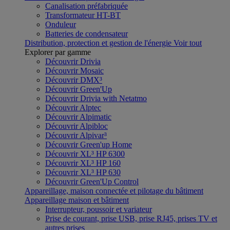
Canalisation préfabriquée
Transformateur HT-BT
Onduleur
Batteries de condensateur
Distribution, protection et gestion de l'énergie
Voir tout
Explorer par gamme
Découvrir Drivia
Découvrir Mosaic
Découvrir DMX³
Découvrir Green'Up
Découvrir Drivia with Netatmo
Découvrir Alptec
Découvrir Alpimatic
Découvrir Alpibloc
Découvrir Alpivar³
Découvrir Green'up Home
Découvrir XL³ HP 6300
Découvrir XL³ HP 160
Découvrir XL³ HP 630
Découvrir Green'Up Control
Appareillage, maison connectée et pilotage du bâtiment
Appareillage maison et bâtiment
Interrupteur, poussoir et variateur
Prise de courant, prise USB, prise RJ45, prises TV et
autres prises