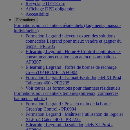
Recyclage DEEE pro
Affichage DPE obligatoire
Accessibilité
Formations
Formations pour chantiers résidentiels (logements, maisons
individuelles)
Formation Legrand : devenir expert des solutions
connectées Legrand pour mieux vendre et gagner du
temps - PR1205
E-learning Legrand : Home + Control : optimiser les
consommations et suivre son autoconsommation -
AF0207
E-learning Legrand : l'offre de bornes de recharge
Green'UP HOME - AF0904
Formation Legrand : La maîtrise du logiciel XLPro4
Tableaux 400 - PR2235
Voir toutes les formations pour chantiers résidentiels
Formations pour chantiers tertiaires (bureaux, commerces,
batiments publics)
Formation Legrand : Prise en main de la borne
Green'up Control - PR0904
Formation Legrand - Maîtriser l’utilisation du logiciel
XLPro4 Calcul 400 - PR2232
E-learning Legrand : la suite logiciels XLPro4 -
AF0604