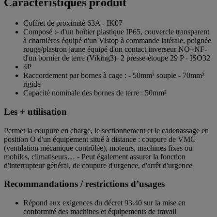
Caractéristiques produit
Coffret de proximité 63A - IK07
Composé :- d'un boîtier plastique IP65, couvercle transparent
à charnières équipé d'un Vistop à commande latérale, poignée
rouge/plastron jaune équipé d'un contact inverseur NO+NF-
d'un bornier de terre (Viking3)- 2 presse-étoupe 29 P - ISO32
4P
Raccordement par bornes à cage : - 50mm² souple - 70mm²
rigide
Capacité nominale des bornes de terre : 50mm²
Les + utilisation
Permet la coupure en charge, le sectionnement et le cadenassage en
position O d'un équipement situé à distance : coupure de VMC
(ventilation mécanique contrôlée), moteurs, machines fixes ou
mobiles, climatiseurs… - Peut également assurer la fonction
d'interrupteur général, de coupure d'urgence, d'arrêt d'urgence
Recommandations / restrictions d’usages
Répond aux exigences du décret 93.40 sur la mise en
conformité des machines et équipements de travail