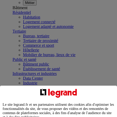
Métier
Bâtiment
Résidentiel
Habitation
Logement connecté
Logement adapté et autonomie
Tertiaire
Bureau, tertiaire
Tertiaire de proximité
Commerce et sport
Hôtellerie
Mobilier de bureau, lieux de vie
Public et santé
Bâtiment public
Établissement de santé
Infrastructures et industries
Data Center
Industrie
Infrastructures
À la une
Contrôler et planifier le fonctionnement des appareils
électriques avec le contacteur connecté
Le site legrand.fr et ses partenaires utilisent des cookies afin d'optimiser les
Répartir et optimiser son tableau électrique
fonctionnalités du site, de vous proposer des vidéos et des remontées de
Legrand Data Center Solutions : concentrer les
contenus de plateformes sociales, à des fins d'analyse de l'audience du site
expertises au service de vos performances