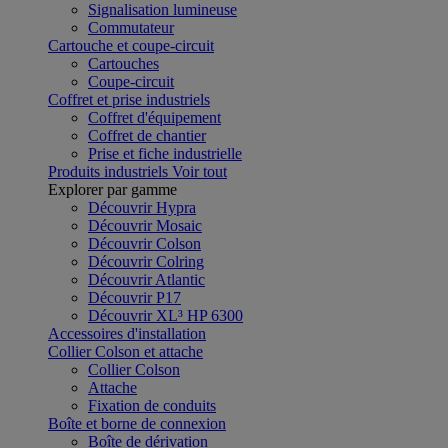
Signalisation lumineuse
Commutateur
Cartouche et coupe-circuit
Cartouches
Coupe-circuit
Coffret et prise industriels
Coffret d'équipement
Coffret de chantier
Prise et fiche industrielle
Produits industriels
Voir tout
Explorer par gamme
Découvrir Hypra
Découvrir Mosaic
Découvrir Colson
Découvrir Colring
Découvrir Atlantic
Découvrir P17
Découvrir XL³ HP 6300
Accessoires d'installation
Collier Colson et attache
Collier Colson
Attache
Fixation de conduits
Boîte et borne de connexion
Boîte de dérivation