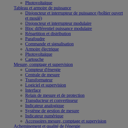
Photovoltaïque
Tableau et armoire de puissance
Disjoncteur et interrupteur de puissance (boîtier ouvert
et moulé)
Disjoncteur et interrupteur modulaire
Bloc différentiel puissance modulaire
Répartition et distribution
Parafoudre
Commande et signalisation
Armoire électrique
Photovoltaïque
Cartouche
Mesure, comptage et supervision
Compteur d'énergie
Centrale de mesure
Transformateur
Logiciel et supervision
Interface
Relais de mesure et de protection
Transducteur et convertisseur
Indicateur analogique
Système de gestion de mesure
Indicateur numérique
Accessoires mesure, comptage et supervision
Acheminement et qualité de l'énergie