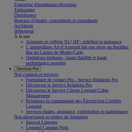
Entreprise d'installation électrique
Tableautier
Distributeur
Bureaux d’études, concepteurs et consultants
Architecte
Hébergeur
À la une
Armoires et coffrets XL³ HP : redéfinir la puissance
L’appareillage Art d’Arnould fait son show au Buddha-
Bar du Casino de Monte-Carlo
Onduleurs triphasés : haute fiabilité et haute
performance assurées
Services Pro
Nos contacts et services
Formulaire de contact Pro - Service Relations Pro
Découvrez le Service Relations Pro
Découvrez le Service Clients Legrand Cable
Management
Rejoignez la communauté des Électriciens Certifiés
Legrand
Services études, assistance, exploitation et maintenance
Nos showrooms et centres de formation
Innoval Limoges
Legrand Campus Paris