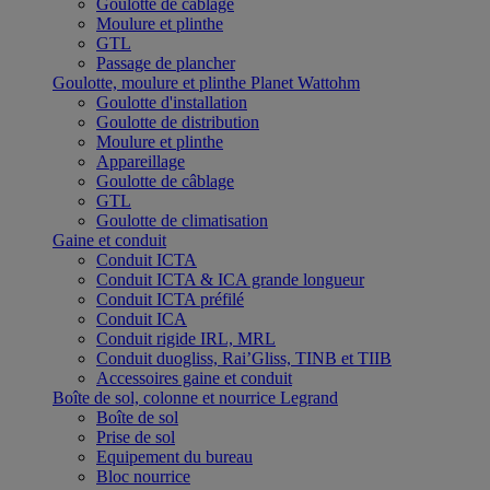
Goulotte de câblage
Moulure et plinthe
GTL
Passage de plancher
Goulotte, moulure et plinthe Planet Wattohm
Goulotte d'installation
Goulotte de distribution
Moulure et plinthe
Appareillage
Goulotte de câblage
GTL
Goulotte de climatisation
Gaine et conduit
Conduit ICTA
Conduit ICTA & ICA grande longueur
Conduit ICTA préfilé
Conduit ICA
Conduit rigide IRL, MRL
Conduit duogliss, Rai’Gliss, TINB et TIIB
Accessoires gaine et conduit
Boîte de sol, colonne et nourrice Legrand
Boîte de sol
Prise de sol
Equipement du bureau
Bloc nourrice