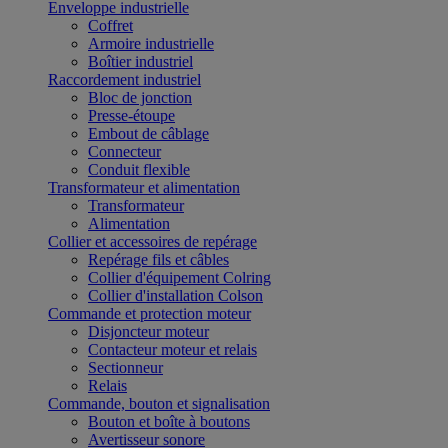
Enveloppe industrielle
Coffret
Armoire industrielle
Boîtier industriel
Raccordement industriel
Bloc de jonction
Presse-étoupe
Embout de câblage
Connecteur
Conduit flexible
Transformateur et alimentation
Transformateur
Alimentation
Collier et accessoires de repérage
Repérage fils et câbles
Collier d'équipement Colring
Collier d'installation Colson
Commande et protection moteur
Disjoncteur moteur
Contacteur moteur et relais
Sectionneur
Relais
Commande, bouton et signalisation
Bouton et boîte à boutons
Avertisseur sonore