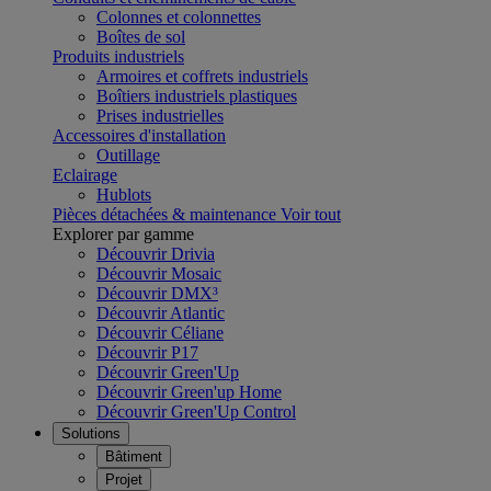
Colonnes et colonnettes
Boîtes de sol
Produits industriels
Armoires et coffrets industriels
Boîtiers industriels plastiques
Prises industrielles
Accessoires d'installation
Outillage
Eclairage
Hublots
Pièces détachées & maintenance
Voir tout
Explorer par gamme
Découvrir Drivia
Découvrir Mosaic
Découvrir DMX³
Découvrir Atlantic
Découvrir Céliane
Découvrir P17
Découvrir Green'Up
Découvrir Green'up Home
Découvrir Green'Up Control
Solutions
Bâtiment
Projet