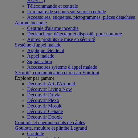
BAPI…)
Télécommande et centrale
Luminaire de secours sur source centrale
Accessoires, étiquettes, pictogrammes, pièces détachées
Alarme incendie
Centrale d'alarme incendie
Déclencheur, détecteur et dispositif pour coupure
Autres produits de mise en sécurité
Système d'appel malade
Applique tête de lit
Appel malade
Signalisation
Accessoires système d'appel malade
Sécurité, communication et réseau
Voir tout
Explorer par gamme
Découvrir Art d'Arnould
Découvrir Living Now
Découvrir Drivia
Découvrir Plexo
Découvrir Mosaic
Découvrir Céliane
Découvrir Dooxie
Conduits et cheminements de câbles
Goulotte, moulure et plinthe Legrand
Goulotte