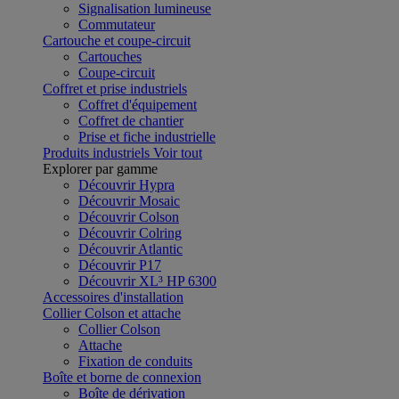
Signalisation lumineuse
Commutateur
Cartouche et coupe-circuit
Cartouches
Coupe-circuit
Coffret et prise industriels
Coffret d'équipement
Coffret de chantier
Prise et fiche industrielle
Produits industriels
Voir tout
Explorer par gamme
Découvrir Hypra
Découvrir Mosaic
Découvrir Colson
Découvrir Colring
Découvrir Atlantic
Découvrir P17
Découvrir XL³ HP 6300
Accessoires d'installation
Collier Colson et attache
Collier Colson
Attache
Fixation de conduits
Boîte et borne de connexion
Boîte de dérivation