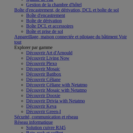
Gestion de la chambre d'hôtel
Boîte d'encastrement, de dérivation, DCL et boîte de sol
Boîte d'encastrement
Boîte de dérivation
Boîte DCL et accessoires
Boîte et prise de sol
Appareillage, maison connectée et pilotage du bâtiment
Voir
tout
Explorer par gamme
Découvrir Art d'Arnould
Découvrir Living Now
Découvrir Plexo
Découvrir Mosaic
Découvrir Batibox
Découvrir Céliane
Découvrir Céliane with Netatmo
Découvrir Mosaic with Netatmo
Découvrir Dooxie
Découvrir Drivia with Netatmo
Découvrir Keva
Découvrir Green-I
Sécurité, communication et réseau
Réseau informatique
Solution cuivre RJ45
Baie, rack et coffret