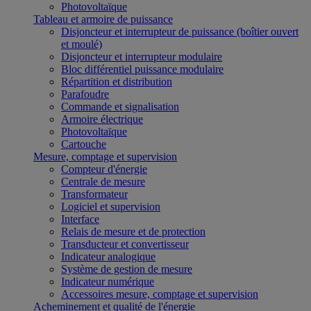
Photovoltaïque
Tableau et armoire de puissance
Disjoncteur et interrupteur de puissance (boîtier ouvert
et moulé)
Disjoncteur et interrupteur modulaire
Bloc différentiel puissance modulaire
Répartition et distribution
Parafoudre
Commande et signalisation
Armoire électrique
Photovoltaïque
Cartouche
Mesure, comptage et supervision
Compteur d'énergie
Centrale de mesure
Transformateur
Logiciel et supervision
Interface
Relais de mesure et de protection
Transducteur et convertisseur
Indicateur analogique
Système de gestion de mesure
Indicateur numérique
Accessoires mesure, comptage et supervision
Acheminement et qualité de l'énergie