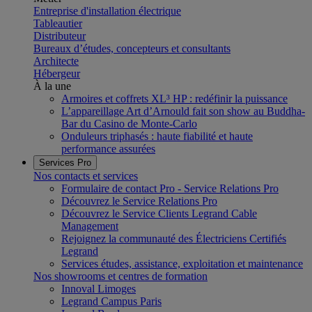
Entreprise d'installation électrique
Tableautier
Distributeur
Bureaux d’études, concepteurs et consultants
Architecte
Hébergeur
À la une
Armoires et coffrets XL³ HP : redéfinir la puissance
L’appareillage Art d’Arnould fait son show au Buddha-
Bar du Casino de Monte-Carlo
Onduleurs triphasés : haute fiabilité et haute
performance assurées
Services Pro
Nos contacts et services
Formulaire de contact Pro - Service Relations Pro
Découvrez le Service Relations Pro
Découvrez le Service Clients Legrand Cable
Management
Rejoignez la communauté des Électriciens Certifiés
Legrand
Services études, assistance, exploitation et maintenance
Nos showrooms et centres de formation
Innoval Limoges
Legrand Campus Paris