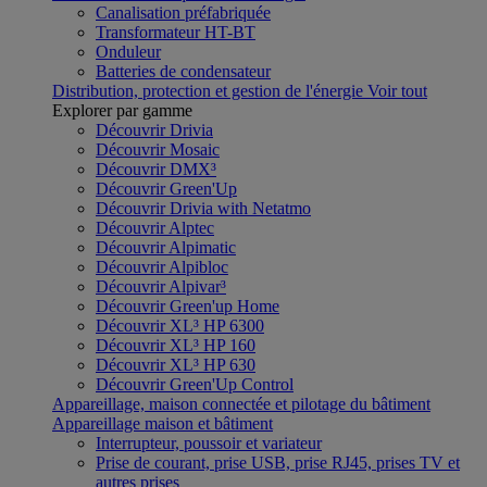
Canalisation préfabriquée
Transformateur HT-BT
Onduleur
Batteries de condensateur
Distribution, protection et gestion de l'énergie
Voir tout
Explorer par gamme
Découvrir Drivia
Découvrir Mosaic
Découvrir DMX³
Découvrir Green'Up
Découvrir Drivia with Netatmo
Découvrir Alptec
Découvrir Alpimatic
Découvrir Alpibloc
Découvrir Alpivar³
Découvrir Green'up Home
Découvrir XL³ HP 6300
Découvrir XL³ HP 160
Découvrir XL³ HP 630
Découvrir Green'Up Control
Appareillage, maison connectée et pilotage du bâtiment
Appareillage maison et bâtiment
Interrupteur, poussoir et variateur
Prise de courant, prise USB, prise RJ45, prises TV et
autres prises