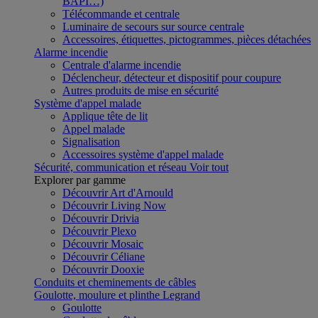
BAPI…)
Télécommande et centrale
Luminaire de secours sur source centrale
Accessoires, étiquettes, pictogrammes, pièces détachées
Alarme incendie
Centrale d'alarme incendie
Déclencheur, détecteur et dispositif pour coupure
Autres produits de mise en sécurité
Système d'appel malade
Applique tête de lit
Appel malade
Signalisation
Accessoires système d'appel malade
Sécurité, communication et réseau
Voir tout
Explorer par gamme
Découvrir Art d'Arnould
Découvrir Living Now
Découvrir Drivia
Découvrir Plexo
Découvrir Mosaic
Découvrir Céliane
Découvrir Dooxie
Conduits et cheminements de câbles
Goulotte, moulure et plinthe Legrand
Goulotte