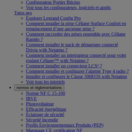
Configurateur Portier Bticino
Voir tous les configurateurs, logiciels et applis
Tutos pro
Explorer Legrand Config Pro
Comment installer la prise Céliane Surface Confort en
remplacement d’une ancienne prise ?
Comment raccorder des prises ensemble avec Céliane
Rapido ?
Comment installer le pack de démarrage connecté
Drivia with Netatmo ?
Comment installer un interrupteur connecté pour volet
roulant Céliane™ with Netatmo ?
Comment installer un connecteur LCS³ ?
Comment installer et configurer l’alarme Type 4 radio ?
Installer et configurer le Classe 300EOS with Netatmo
Voir tous les tutoriels
normes et réglementations
Norme NF C 15-100
IRVE
Photovoltaïque
Efficacité énergétique
Éclairage de sécurité
Sécurité Incendie
Profils Environnementaux Produits (PEP)
Marquage CE certification NF