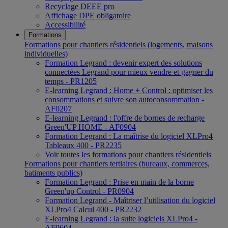
Recyclage DEEE pro
Affichage DPE obligatoire
Accessibilité
Formations
Formations pour chantiers résidentiels (logements, maisons
individuelles)
Formation Legrand : devenir expert des solutions
connectées Legrand pour mieux vendre et gagner du
temps - PR1205
E-learning Legrand : Home + Control : optimiser les
consommations et suivre son autoconsommation -
AF0207
E-learning Legrand : l'offre de bornes de recharge
Green'UP HOME - AF0904
Formation Legrand : La maîtrise du logiciel XLPro4
Tableaux 400 - PR2235
Voir toutes les formations pour chantiers résidentiels
Formations pour chantiers tertiaires (bureaux, commerces,
batiments publics)
Formation Legrand : Prise en main de la borne
Green'up Control - PR0904
Formation Legrand - Maîtriser l’utilisation du logiciel
XLPro4 Calcul 400 - PR2232
E-learning Legrand : la suite logiciels XLPro4 -
AF0604