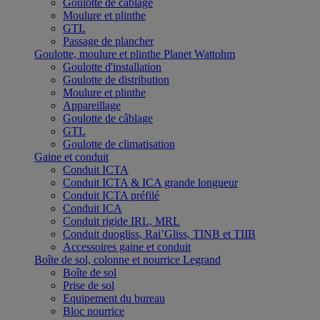
Goulotte de câblage
Moulure et plinthe
GTL
Passage de plancher
Goulotte, moulure et plinthe Planet Wattohm
Goulotte d'installation
Goulotte de distribution
Moulure et plinthe
Appareillage
Goulotte de câblage
GTL
Goulotte de climatisation
Gaine et conduit
Conduit ICTA
Conduit ICTA & ICA grande longueur
Conduit ICTA préfilé
Conduit ICA
Conduit rigide IRL, MRL
Conduit duogliss, Rai’Gliss, TINB et TIIB
Accessoires gaine et conduit
Boîte de sol, colonne et nourrice Legrand
Boîte de sol
Prise de sol
Equipement du bureau
Bloc nourrice