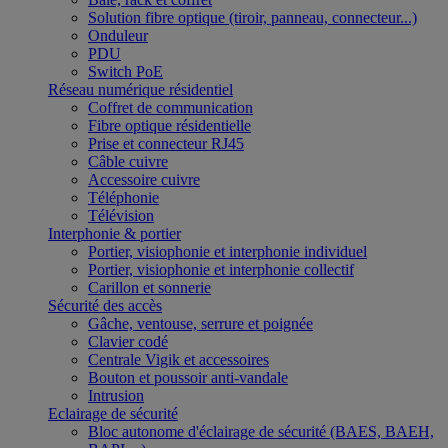
Solution fibre optique (tiroir, panneau, connecteur...)
Onduleur
PDU
Switch PoE
Réseau numérique résidentiel
Coffret de communication
Fibre optique résidentielle
Prise et connecteur RJ45
Câble cuivre
Accessoire cuivre
Téléphonie
Télévision
Interphonie & portier
Portier, visiophonie et interphonie individuel
Portier, visiophonie et interphonie collectif
Carillon et sonnerie
Sécurité des accès
Gâche, ventouse, serrure et poignée
Clavier codé
Centrale Vigik et accessoires
Bouton et poussoir anti-vandale
Intrusion
Eclairage de sécurité
Bloc autonome d'éclairage de sécurité (BAES, BAEH,