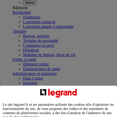
Métier
Bâtiment
Résidentiel
Habitation
Logement connecté
Logement adapté et autonomie
Tertiaire
Bureau, tertiaire
Tertiaire de proximité
Commerce et sport
Hôtellerie
Mobilier de bureau, lieux de vie
Public et santé
Bâtiment public
Établissement de santé
Infrastructures et industries
Data Center
Industrie
Infrastructures
À la une
Contrôler et planifier le fonctionnement des appareils
électriques avec le contacteur connecté
Le site legrand.fr et ses partenaires utilisent des cookies afin d'optimiser les
Répartir et optimiser son tableau électrique
fonctionnalités du site, de vous proposer des vidéos et des remontées de
Legrand Data Center Solutions : concentrer les
contenus de plateformes sociales, à des fins d'analyse de l'audience du site
expertises au service de vos performances