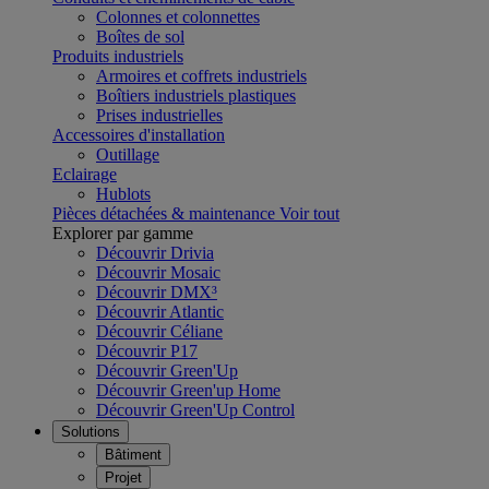
Colonnes et colonnettes
Boîtes de sol
Produits industriels
Armoires et coffrets industriels
Boîtiers industriels plastiques
Prises industrielles
Accessoires d'installation
Outillage
Eclairage
Hublots
Pièces détachées & maintenance
Voir tout
Explorer par gamme
Découvrir Drivia
Découvrir Mosaic
Découvrir DMX³
Découvrir Atlantic
Découvrir Céliane
Découvrir P17
Découvrir Green'Up
Découvrir Green'up Home
Découvrir Green'Up Control
Solutions
Bâtiment
Projet