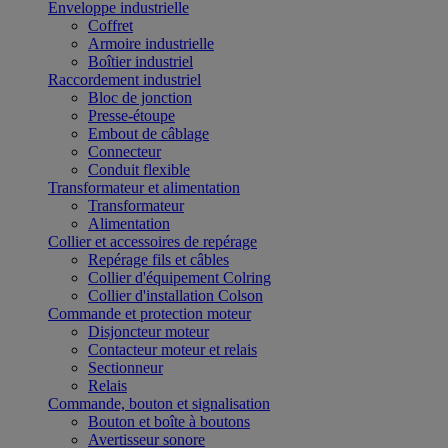
Enveloppe industrielle
Coffret
Armoire industrielle
Boîtier industriel
Raccordement industriel
Bloc de jonction
Presse-étoupe
Embout de câblage
Connecteur
Conduit flexible
Transformateur et alimentation
Transformateur
Alimentation
Collier et accessoires de repérage
Repérage fils et câbles
Collier d'équipement Colring
Collier d'installation Colson
Commande et protection moteur
Disjoncteur moteur
Contacteur moteur et relais
Sectionneur
Relais
Commande, bouton et signalisation
Bouton et boîte à boutons
Avertisseur sonore