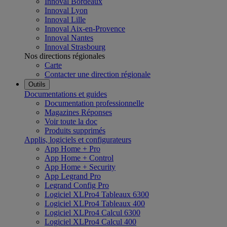
Innoval Bordeaux
Innoval Lyon
Innoval Lille
Innoval Aix-en-Provence
Innoval Nantes
Innoval Strasbourg
Nos directions régionales
Carte
Contacter une direction régionale
Outils
Documentations et guides
Documentation professionnelle
Magazines Réponses
Voir toute la doc
Produits supprimés
Applis, logiciels et configurateurs
App Home + Pro
App Home + Control
App Home + Security
App Legrand Pro
Legrand Config Pro
Logiciel XLPro4 Tableaux 6300
Logiciel XLPro4 Tableaux 400
Logiciel XLPro4 Calcul 6300
Logiciel XLPro4 Calcul 400