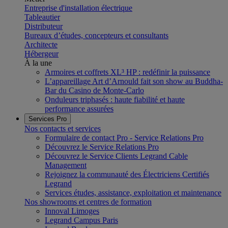
Entreprise d'installation électrique
Tableautier
Distributeur
Bureaux d’études, concepteurs et consultants
Architecte
Hébergeur
À la une
Armoires et coffrets XL³ HP : redéfinir la puissance
L’appareillage Art d’Arnould fait son show au Buddha-
Bar du Casino de Monte-Carlo
Onduleurs triphasés : haute fiabilité et haute
performance assurées
Services Pro
Nos contacts et services
Formulaire de contact Pro - Service Relations Pro
Découvrez le Service Relations Pro
Découvrez le Service Clients Legrand Cable
Management
Rejoignez la communauté des Électriciens Certifiés
Legrand
Services études, assistance, exploitation et maintenance
Nos showrooms et centres de formation
Innoval Limoges
Legrand Campus Paris