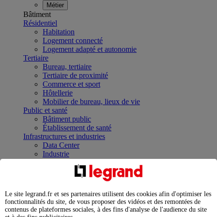
Métier
Bâtiment
Résidentiel
Habitation
Logement connecté
Logement adapté et autonomie
Tertiaire
Bureau, tertiaire
Tertiaire de proximité
Commerce et sport
Hôtellerie
Mobilier de bureau, lieux de vie
Public et santé
Bâtiment public
Établissement de santé
Infrastructures et industries
Data Center
Industrie
Infrastructures
À la une
Contrôler et planifier le fonctionnement des appareils
électriques avec le contacteur connecté
Le site legrand.fr et ses partenaires utilisent des cookies afin d'optimiser les
Répartir et optimiser son tableau électrique
fonctionnalités du site, de vous proposer des vidéos et des remontées de
Legrand Data Center Solutions : concentrer les
contenus de plateformes sociales, à des fins d'analyse de l'audience du site
expertises au service de vos performances