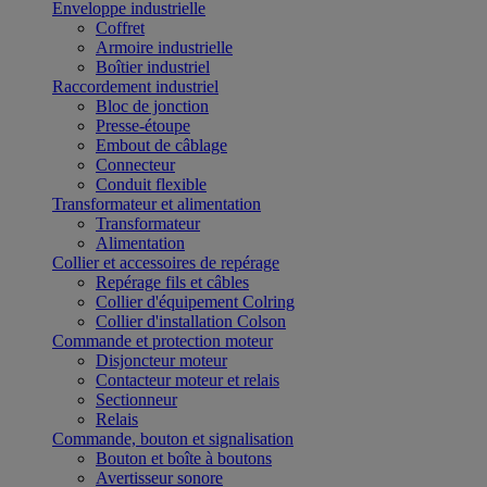
Enveloppe industrielle
Coffret
Armoire industrielle
Boîtier industriel
Raccordement industriel
Bloc de jonction
Presse-étoupe
Embout de câblage
Connecteur
Conduit flexible
Transformateur et alimentation
Transformateur
Alimentation
Collier et accessoires de repérage
Repérage fils et câbles
Collier d'équipement Colring
Collier d'installation Colson
Commande et protection moteur
Disjoncteur moteur
Contacteur moteur et relais
Sectionneur
Relais
Commande, bouton et signalisation
Bouton et boîte à boutons
Avertisseur sonore