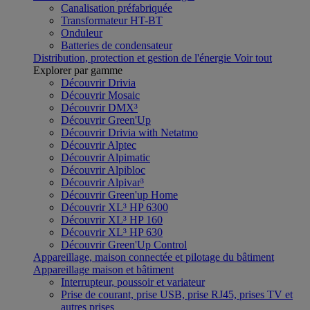
Canalisation préfabriquée
Transformateur HT-BT
Onduleur
Batteries de condensateur
Distribution, protection et gestion de l'énergie
Voir tout
Explorer par gamme
Découvrir Drivia
Découvrir Mosaic
Découvrir DMX³
Découvrir Green'Up
Découvrir Drivia with Netatmo
Découvrir Alptec
Découvrir Alpimatic
Découvrir Alpibloc
Découvrir Alpivar³
Découvrir Green'up Home
Découvrir XL³ HP 6300
Découvrir XL³ HP 160
Découvrir XL³ HP 630
Découvrir Green'Up Control
Appareillage, maison connectée et pilotage du bâtiment
Appareillage maison et bâtiment
Interrupteur, poussoir et variateur
Prise de courant, prise USB, prise RJ45, prises TV et
autres prises