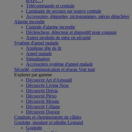
BAPI…)
Télécommande et centrale
Luminaire de secours sur source centrale
Accessoires, étiquettes, pictogrammes, pièces détachées
Alarme incendie
Centrale d'alarme incendie
Déclencheur, détecteur et dispositif pour coupure
Autres produits de mise en sécurité
Système d'appel malade
Applique tête de lit
Appel malade
Signalisation
Accessoires système d'appel malade
Sécurité, communication et réseau
Voir tout
Explorer par gamme
Découvrir Art d'Arnould
Découvrir Living Now
Découvrir Drivia
Découvrir Plexo
Découvrir Mosaic
Découvrir Céliane
Découvrir Dooxie
Conduits et cheminements de câbles
Goulotte, moulure et plinthe Legrand
Goulotte