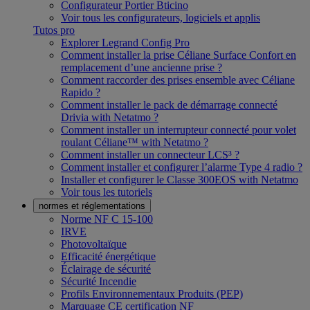
Configurateur Portier Bticino
Voir tous les configurateurs, logiciels et applis
Tutos pro
Explorer Legrand Config Pro
Comment installer la prise Céliane Surface Confort en
remplacement d’une ancienne prise ?
Comment raccorder des prises ensemble avec Céliane
Rapido ?
Comment installer le pack de démarrage connecté
Drivia with Netatmo ?
Comment installer un interrupteur connecté pour volet
roulant Céliane™ with Netatmo ?
Comment installer un connecteur LCS³ ?
Comment installer et configurer l’alarme Type 4 radio ?
Installer et configurer le Classe 300EOS with Netatmo
Voir tous les tutoriels
normes et réglementations
Norme NF C 15-100
IRVE
Photovoltaïque
Efficacité énergétique
Éclairage de sécurité
Sécurité Incendie
Profils Environnementaux Produits (PEP)
Marquage CE certification NF