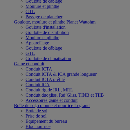
Goulotte de câblage
Moulure et plinthe
GTL
Passage de plancher
Goulotte, moulure et plinthe Planet Wattohm
Goulotte d'installation
Goulotte de distribution
Moulure et plinthe
Appareillage
Goulotte de câblage
GTL
Goulotte de climatisation
Gaine et conduit
Conduit ICTA
Conduit ICTA & ICA grande longueur
Conduit ICTA préfilé
Conduit ICA
Conduit rigide IRL, MRL
Conduit duogliss, Rai’Gliss, TINB et TIIB
Accessoires gaine et conduit
Boîte de sol, colonne et nourrice Legrand
Boîte de sol
Prise de sol
Equipement du bureau
Bloc nourrice