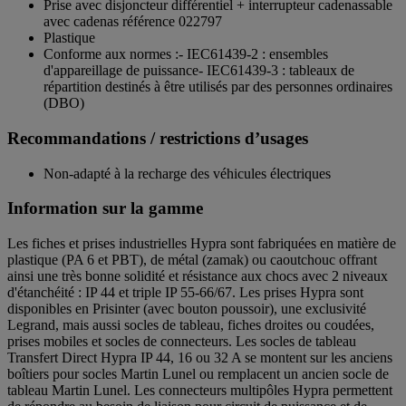
Prise avec disjoncteur différentiel + interrupteur cadenassable
avec cadenas référence 022797
Plastique
Conforme aux normes :- IEC61439-2 : ensembles
d'appareillage de puissance- IEC61439-3 : tableaux de
répartition destinés à être utilisés par des personnes ordinaires
(DBO)
Recommandations / restrictions d’usages
Non-adapté à la recharge des véhicules électriques
Information sur la gamme
Les fiches et prises industrielles Hypra sont fabriquées en matière de
plastique (PA 6 et PBT), de métal (zamak) ou caoutchouc offrant
ainsi une très bonne solidité et résistance aux chocs avec 2 niveaux
d'étanchéité : IP 44 et triple IP 55-66/67. Les prises Hypra sont
disponibles en Prisinter (avec bouton poussoir), une exclusivité
Legrand, mais aussi socles de tableau, fiches droites ou coudées,
prises mobiles et socles de connecteurs. Les socles de tableau
Transfert Direct Hypra IP 44, 16 ou 32 A se montent sur les anciens
boîtiers pour socles Martin Lunel ou remplacent un ancien socle de
tableau Martin Lunel. Les connecteurs multipôles Hypra permettent