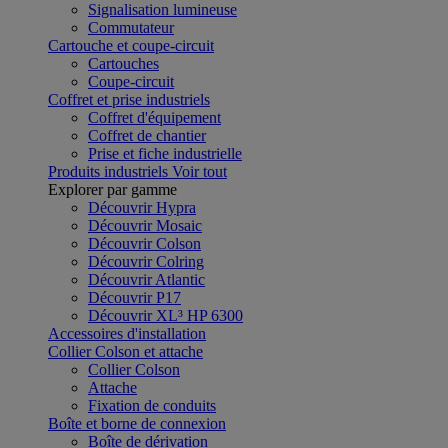
Signalisation lumineuse
Commutateur
Cartouche et coupe-circuit
Cartouches
Coupe-circuit
Coffret et prise industriels
Coffret d'équipement
Coffret de chantier
Prise et fiche industrielle
Produits industriels
Voir tout
Explorer par gamme
Découvrir Hypra
Découvrir Mosaic
Découvrir Colson
Découvrir Colring
Découvrir Atlantic
Découvrir P17
Découvrir XL³ HP 6300
Accessoires d'installation
Collier Colson et attache
Collier Colson
Attache
Fixation de conduits
Boîte et borne de connexion
Boîte de dérivation