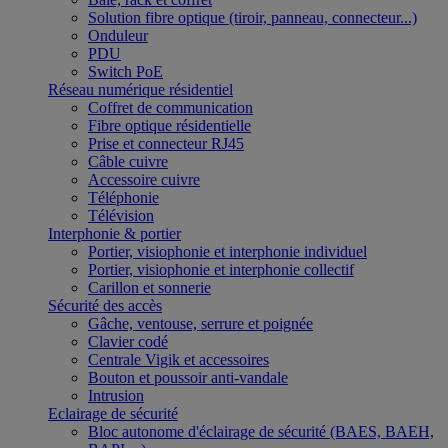
Solution fibre optique (tiroir, panneau, connecteur...)
Onduleur
PDU
Switch PoE
Réseau numérique résidentiel
Coffret de communication
Fibre optique résidentielle
Prise et connecteur RJ45
Câble cuivre
Accessoire cuivre
Téléphonie
Télévision
Interphonie & portier
Portier, visiophonie et interphonie individuel
Portier, visiophonie et interphonie collectif
Carillon et sonnerie
Sécurité des accès
Gâche, ventouse, serrure et poignée
Clavier codé
Centrale Vigik et accessoires
Bouton et poussoir anti-vandale
Intrusion
Eclairage de sécurité
Bloc autonome d'éclairage de sécurité (BAES, BAEH,