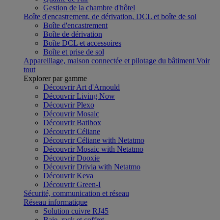
Gestion de la chambre d'hôtel
Boîte d'encastrement, de dérivation, DCL et boîte de sol
Boîte d'encastrement
Boîte de dérivation
Boîte DCL et accessoires
Boîte et prise de sol
Appareillage, maison connectée et pilotage du bâtiment
Voir
tout
Explorer par gamme
Découvrir Art d'Arnould
Découvrir Living Now
Découvrir Plexo
Découvrir Mosaic
Découvrir Batibox
Découvrir Céliane
Découvrir Céliane with Netatmo
Découvrir Mosaic with Netatmo
Découvrir Dooxie
Découvrir Drivia with Netatmo
Découvrir Keva
Découvrir Green-I
Sécurité, communication et réseau
Réseau informatique
Solution cuivre RJ45
Baie, rack et coffret