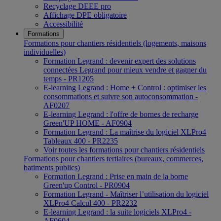
Recyclage DEEE pro
Affichage DPE obligatoire
Accessibilité
Formations
Formations pour chantiers résidentiels (logements, maisons
individuelles)
Formation Legrand : devenir expert des solutions
connectées Legrand pour mieux vendre et gagner du
temps - PR1205
E-learning Legrand : Home + Control : optimiser les
consommations et suivre son autoconsommation -
AF0207
E-learning Legrand : l'offre de bornes de recharge
Green'UP HOME - AF0904
Formation Legrand : La maîtrise du logiciel XLPro4
Tableaux 400 - PR2235
Voir toutes les formations pour chantiers résidentiels
Formations pour chantiers tertiaires (bureaux, commerces,
batiments publics)
Formation Legrand : Prise en main de la borne
Green'up Control - PR0904
Formation Legrand - Maîtriser l’utilisation du logiciel
XLPro4 Calcul 400 - PR2232
E-learning Legrand : la suite logiciels XLPro4 -
AF0604