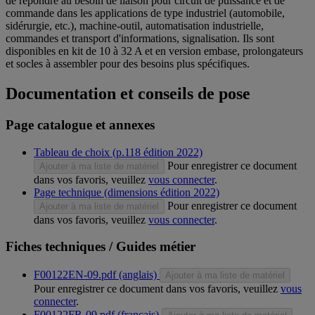
de répondre au besoin de liaison pour circuit de puissance et de
commande dans les applications de type industriel (automobile,
sidérurgie, etc.), machine-outil, automatisation industrielle,
commandes et transport d'informations, signalisation. Ils sont
disponibles en kit de 10 à 32 A et en version embase, prolongateurs
et socles à assembler pour des besoins plus spécifiques.
Documentation et conseils de pose
Page catalogue et annexes
Tableau de choix (p.118 édition 2022)
Pour enregistrer ce document
Ajouter à ma liste de matériel
dans vos favoris, veuillez
vous connecter
.
Page technique (dimensions édition 2022)
Pour enregistrer ce document
Ajouter à ma liste de matériel
dans vos favoris, veuillez
vous connecter
.
Fiches techniques / Guides métier
F00122EN-09.pdf (anglais)
Ajouter à ma liste de matériel
Pour enregistrer ce document dans vos favoris, veuillez
vous
connecter
.
F00122FR-09.pdf (français)