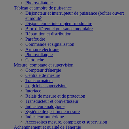
Photovoltaïque
Tableau et armoire de puissance
Disjoncteur et interrupteur de puissance (boîtier ouvert
et moulé)
Disjoncteur et interrupteur modulaire
Bloc différentiel puissance modulaire
Répartition et distribution
Parafoudre
Commande et signalisation
Armoire électrique
Photovoltaïque
Cartouche
Mesure, comptage et supervision
Compteur d'énergie
Centrale de mesure
Transformateur
Logiciel et supervision
Interface
Relais de mesure et de protection
Transducteur et convertisseur
Indicateur analogique
Système de gestion de mesure
Indicateur numérique
Accessoires mesure, comptage et supervision
Acheminement et qualité de l'énergie