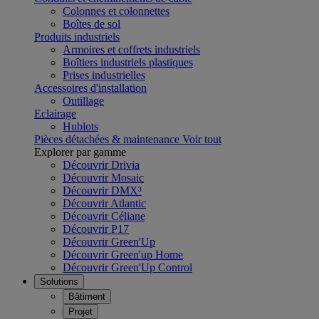
Colonnes et colonnettes
Boîtes de sol
Produits industriels
Armoires et coffrets industriels
Boîtiers industriels plastiques
Prises industrielles
Accessoires d'installation
Outillage
Eclairage
Hublots
Pièces détachées & maintenance
Voir tout
Explorer par gamme
Découvrir Drivia
Découvrir Mosaic
Découvrir DMX³
Découvrir Atlantic
Découvrir Céliane
Découvrir P17
Découvrir Green'Up
Découvrir Green'up Home
Découvrir Green'Up Control
Solutions
Bâtiment
Projet