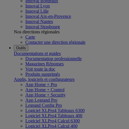
Innoval Bordeaux
Innoval Lyon
Innoval Lille
Innoval Aix-en-Provence
Innoval Nantes
Innoval Strasbourg
Nos directions régionales
Carte
Contacter une direction régionale
Outils
Documentations et guides
Documentation professionnelle
Magazines Réponses
Voir toute la doc
Produits supprimés
Applis, logiciels et configurateurs
App Home + Pro
App Home + Control
App Home + Security
App Legrand Pro
Legrand Config Pro
Logiciel XLPro4 Tableaux 6300
Logiciel XLPro4 Tableaux 400
Logiciel XLPro4 Calcul 6300
Logiciel XLPro4 Calcul 400