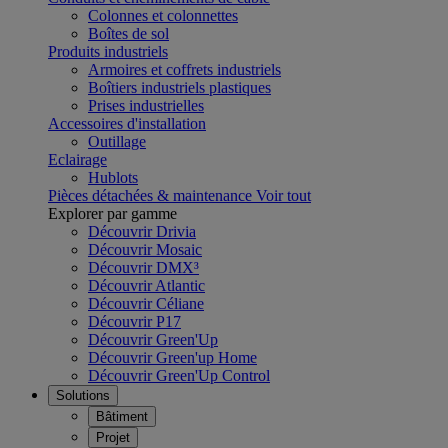
Colonnes et colonnettes
Boîtes de sol
Produits industriels
Armoires et coffrets industriels
Boîtiers industriels plastiques
Prises industrielles
Accessoires d'installation
Outillage
Eclairage
Hublots
Pièces détachées & maintenance
Voir tout
Explorer par gamme
Découvrir Drivia
Découvrir Mosaic
Découvrir DMX³
Découvrir Atlantic
Découvrir Céliane
Découvrir P17
Découvrir Green'Up
Découvrir Green'up Home
Découvrir Green'Up Control
Solutions
Bâtiment
Projet