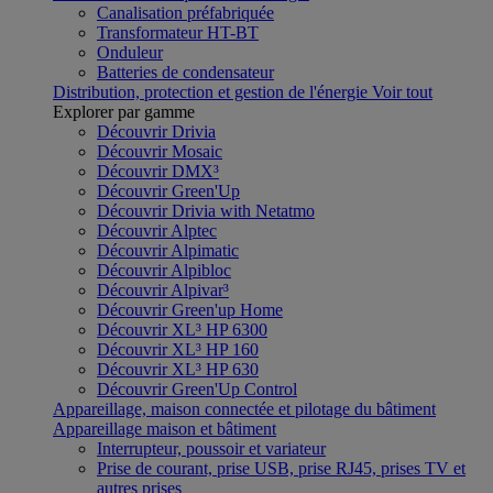
Canalisation préfabriquée
Transformateur HT-BT
Onduleur
Batteries de condensateur
Distribution, protection et gestion de l'énergie
Voir tout
Explorer par gamme
Découvrir Drivia
Découvrir Mosaic
Découvrir DMX³
Découvrir Green'Up
Découvrir Drivia with Netatmo
Découvrir Alptec
Découvrir Alpimatic
Découvrir Alpibloc
Découvrir Alpivar³
Découvrir Green'up Home
Découvrir XL³ HP 6300
Découvrir XL³ HP 160
Découvrir XL³ HP 630
Découvrir Green'Up Control
Appareillage, maison connectée et pilotage du bâtiment
Appareillage maison et bâtiment
Interrupteur, poussoir et variateur
Prise de courant, prise USB, prise RJ45, prises TV et
autres prises