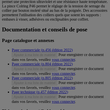
permet une protection ultraviolet et une résistance haute température.
La pince Colring P46 permet le réglage de la tension de serrage du
collier par bouton moleté situé au bas de la poignée. Des accessoires
permettent l'utilisation des colliers quels que soient les supports :
embases à visser, adhésives ou enclipsables pour coffret.
Documentation et conseils de pose
Page catalogue et annexes
Page commerciale (p.456 édition 2022)
Pour enregistrer ce document
Ajouter à ma liste de matériel
dans vos favoris, veuillez
vous connecter
.
Page commerciale (p.804 édition 2022)
Pour enregistrer ce document
Ajouter à ma liste de matériel
dans vos favoris, veuillez
vous connecter
.
Page commerciale (p.805 édition 2022)
Pour enregistrer ce document
Ajouter à ma liste de matériel
dans vos favoris, veuillez
vous connecter
.
Page technique (p.457 édition 2022)
Pour enregistrer ce document
Ajouter à ma liste de matériel
dans vos favoris, veuillez
vous connecter
.