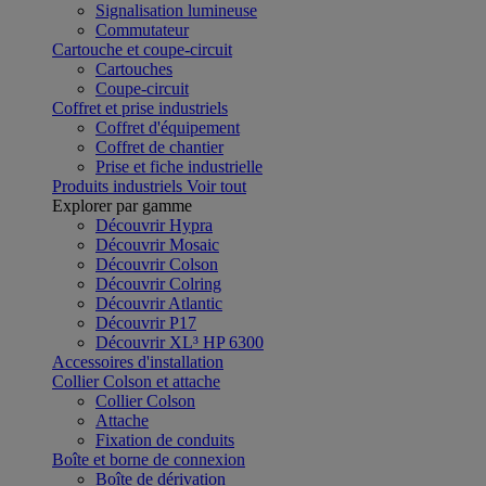
Signalisation lumineuse
Commutateur
Cartouche et coupe-circuit
Cartouches
Coupe-circuit
Coffret et prise industriels
Coffret d'équipement
Coffret de chantier
Prise et fiche industrielle
Produits industriels
Voir tout
Explorer par gamme
Découvrir Hypra
Découvrir Mosaic
Découvrir Colson
Découvrir Colring
Découvrir Atlantic
Découvrir P17
Découvrir XL³ HP 6300
Accessoires d'installation
Collier Colson et attache
Collier Colson
Attache
Fixation de conduits
Boîte et borne de connexion
Boîte de dérivation