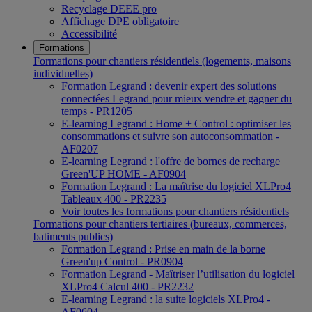
Recyclage DEEE pro
Affichage DPE obligatoire
Accessibilité
Formations
Formations pour chantiers résidentiels (logements, maisons
individuelles)
Formation Legrand : devenir expert des solutions
connectées Legrand pour mieux vendre et gagner du
temps - PR1205
E-learning Legrand : Home + Control : optimiser les
consommations et suivre son autoconsommation -
AF0207
E-learning Legrand : l'offre de bornes de recharge
Green'UP HOME - AF0904
Formation Legrand : La maîtrise du logiciel XLPro4
Tableaux 400 - PR2235
Voir toutes les formations pour chantiers résidentiels
Formations pour chantiers tertiaires (bureaux, commerces,
batiments publics)
Formation Legrand : Prise en main de la borne
Green'up Control - PR0904
Formation Legrand - Maîtriser l’utilisation du logiciel
XLPro4 Calcul 400 - PR2232
E-learning Legrand : la suite logiciels XLPro4 -
AF0604