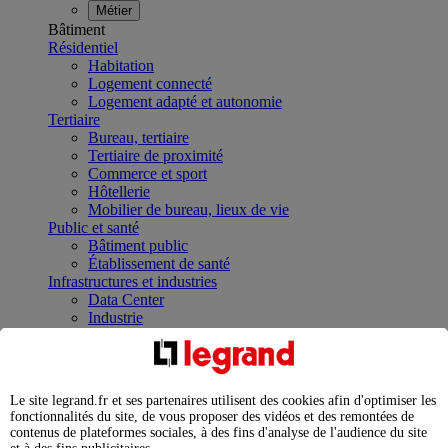
Métier
Bâtiment
Résidentiel
Habitation
Logement connecté
Logement adapté et autonomie
Tertiaire
Bureau, tertiaire
Tertiaire de proximité
Commerce et sport
Hôtellerie
Mobilier de bureau, lieux de vie
Public et santé
Bâtiment public
Établissement de santé
Infrastructures et industries
Data Center
Industrie
Infrastructures
À la une
Contrôler et planifier le fonctionnement des appareils
électriques avec le contacteur connecté
Le site legrand.fr et ses partenaires utilisent des cookies afin d'optimiser les
Répartir et optimiser son tableau électrique
fonctionnalités du site, de vous proposer des vidéos et des remontées de
Legrand Data Center Solutions : concentrer les
contenus de plateformes sociales, à des fins d'analyse de l'audience du site
expertises au service de vos performances