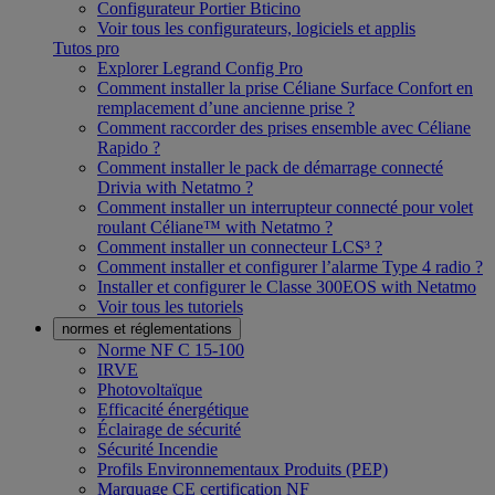
Configurateur Portier Bticino
Voir tous les configurateurs, logiciels et applis
Tutos pro
Explorer Legrand Config Pro
Comment installer la prise Céliane Surface Confort en
remplacement d’une ancienne prise ?
Comment raccorder des prises ensemble avec Céliane
Rapido ?
Comment installer le pack de démarrage connecté
Drivia with Netatmo ?
Comment installer un interrupteur connecté pour volet
roulant Céliane™ with Netatmo ?
Comment installer un connecteur LCS³ ?
Comment installer et configurer l’alarme Type 4 radio ?
Installer et configurer le Classe 300EOS with Netatmo
Voir tous les tutoriels
normes et réglementations
Norme NF C 15-100
IRVE
Photovoltaïque
Efficacité énergétique
Éclairage de sécurité
Sécurité Incendie
Profils Environnementaux Produits (PEP)
Marquage CE certification NF