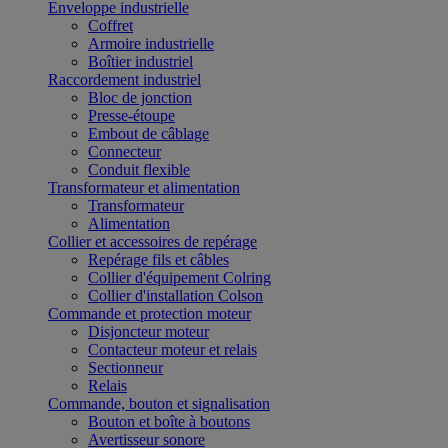
Enveloppe industrielle
Coffret
Armoire industrielle
Boîtier industriel
Raccordement industriel
Bloc de jonction
Presse-étoupe
Embout de câblage
Connecteur
Conduit flexible
Transformateur et alimentation
Transformateur
Alimentation
Collier et accessoires de repérage
Repérage fils et câbles
Collier d'équipement Colring
Collier d'installation Colson
Commande et protection moteur
Disjoncteur moteur
Contacteur moteur et relais
Sectionneur
Relais
Commande, bouton et signalisation
Bouton et boîte à boutons
Avertisseur sonore