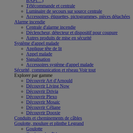
BAPI…)
Télécommande et centrale
Luminaire de secours sur source centrale
Accessoires, étiquettes, pictogrammes, pièces détachées
Alarme incendie
Centrale d'alarme incendie
Déclencheur, détecteur et dispositif pour coupure
Autres produits de mise en sécurité
Système d'appel malade
Applique tête de lit
Appel malade
Signalisation
Accessoires système d'appel malade
Sécurité, communication et réseau
Voir tout
Explorer par gamme
Découvrir Art d'Arnould
Découvrir Living Now
Découvrir Drivia
Découvrir Plexo
Découvrir Mosaic
Découvrir Céliane
Découvrir Dooxie
Conduits et cheminements de câbles
Goulotte, moulure et plinthe Legrand
Goulotte