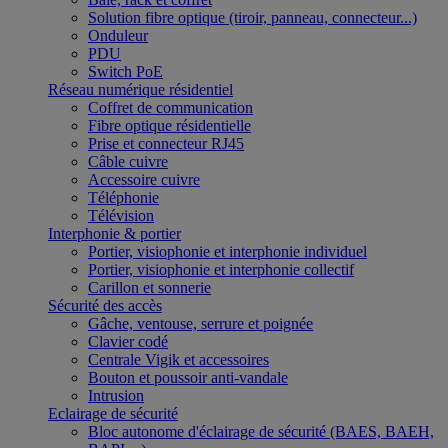
Solution fibre optique (tiroir, panneau, connecteur...)
Onduleur
PDU
Switch PoE
Réseau numérique résidentiel
Coffret de communication
Fibre optique résidentielle
Prise et connecteur RJ45
Câble cuivre
Accessoire cuivre
Téléphonie
Télévision
Interphonie & portier
Portier, visiophonie et interphonie individuel
Portier, visiophonie et interphonie collectif
Carillon et sonnerie
Sécurité des accès
Gâche, ventouse, serrure et poignée
Clavier codé
Centrale Vigik et accessoires
Bouton et poussoir anti-vandale
Intrusion
Eclairage de sécurité
Bloc autonome d'éclairage de sécurité (BAES, BAEH,