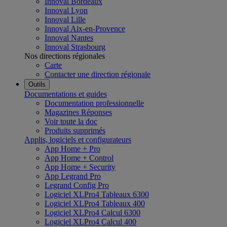
Innoval Bordeaux
Innoval Lyon
Innoval Lille
Innoval Aix-en-Provence
Innoval Nantes
Innoval Strasbourg
Nos directions régionales
Carte
Contacter une direction régionale
Outils
Documentations et guides
Documentation professionnelle
Magazines Réponses
Voir toute la doc
Produits supprimés
Applis, logiciels et configurateurs
App Home + Pro
App Home + Control
App Home + Security
App Legrand Pro
Legrand Config Pro
Logiciel XLPro4 Tableaux 6300
Logiciel XLPro4 Tableaux 400
Logiciel XLPro4 Calcul 6300
Logiciel XLPro4 Calcul 400