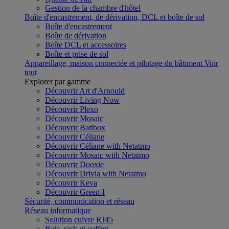
Gestion de la chambre d'hôtel
Boîte d'encastrement, de dérivation, DCL et boîte de sol
Boîte d'encastrement
Boîte de dérivation
Boîte DCL et accessoires
Boîte et prise de sol
Appareillage, maison connectée et pilotage du bâtiment
Voir
tout
Explorer par gamme
Découvrir Art d'Arnould
Découvrir Living Now
Découvrir Plexo
Découvrir Mosaic
Découvrir Batibox
Découvrir Céliane
Découvrir Céliane with Netatmo
Découvrir Mosaic with Netatmo
Découvrir Dooxie
Découvrir Drivia with Netatmo
Découvrir Keva
Découvrir Green-I
Sécurité, communication et réseau
Réseau informatique
Solution cuivre RJ45
Baie, rack et coffret