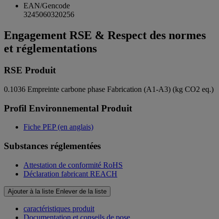
EAN/Gencode
3245060320256
Engagement RSE & Respect des normes
et réglementations
RSE Produit
0.1036
Empreinte carbone phase Fabrication (A1-A3) (kg CO2 eq.)
Profil Environnemental Produit
Fiche PEP (en anglais)
Substances réglementées
Attestation de conformité RoHS
Déclaration fabricant REACH
Ajouter à la liste
Enlever de la liste
caractéristiques produit
Documentation et conseils de pose