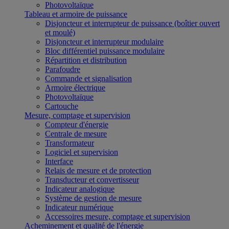
Photovoltaïque
Tableau et armoire de puissance
Disjoncteur et interrupteur de puissance (boîtier ouvert
et moulé)
Disjoncteur et interrupteur modulaire
Bloc différentiel puissance modulaire
Répartition et distribution
Parafoudre
Commande et signalisation
Armoire électrique
Photovoltaïque
Cartouche
Mesure, comptage et supervision
Compteur d'énergie
Centrale de mesure
Transformateur
Logiciel et supervision
Interface
Relais de mesure et de protection
Transducteur et convertisseur
Indicateur analogique
Système de gestion de mesure
Indicateur numérique
Accessoires mesure, comptage et supervision
Acheminement et qualité de l'énergie