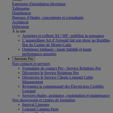
Entreprise d'installation électrique
Tableautier
Distributeur
Bureaux d’études, concepteurs et consultants
Architecte
Hébergeur
À la une
Armoires et coffrets XL³ HP : redéfinir la puissance
L’appareillage Art d’Arnould fait son show au Buddha-
Bar du Casino de Monte-Carlo
Onduleurs triphasés : haute fiabilité et haute
performance assurées
Services Pro
Nos contacts et services
Formulaire de contact Pro - Service Relations Pro
Découvrez le Service Relations Pro
Découvrez le Service Clients Legrand Cable
Management
Rejoignez la communauté des Électriciens Certifiés
Legrand
Services études, assistance, exploitation et maintenance
Nos showrooms et centres de formation
Innoval Limoges
Legrand Campus Paris