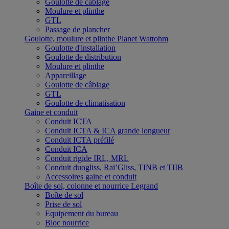
Goulotte de câblage
Moulure et plinthe
GTL
Passage de plancher
Goulotte, moulure et plinthe Planet Wattohm
Goulotte d'installation
Goulotte de distribution
Moulure et plinthe
Appareillage
Goulotte de câblage
GTL
Goulotte de climatisation
Gaine et conduit
Conduit ICTA
Conduit ICTA & ICA grande longueur
Conduit ICTA préfilé
Conduit ICA
Conduit rigide IRL, MRL
Conduit duogliss, Rai’Gliss, TINB et TIIB
Accessoires gaine et conduit
Boîte de sol, colonne et nourrice Legrand
Boîte de sol
Prise de sol
Equipement du bureau
Bloc nourrice