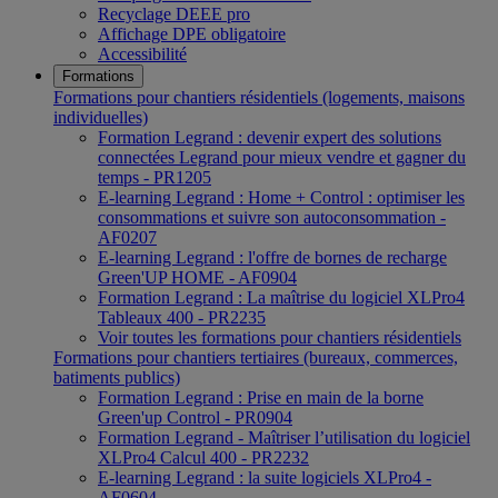
Recyclage DEEE pro
Affichage DPE obligatoire
Accessibilité
Formations
Formations pour chantiers résidentiels (logements, maisons
individuelles)
Formation Legrand : devenir expert des solutions
connectées Legrand pour mieux vendre et gagner du
temps - PR1205
E-learning Legrand : Home + Control : optimiser les
consommations et suivre son autoconsommation -
AF0207
E-learning Legrand : l'offre de bornes de recharge
Green'UP HOME - AF0904
Formation Legrand : La maîtrise du logiciel XLPro4
Tableaux 400 - PR2235
Voir toutes les formations pour chantiers résidentiels
Formations pour chantiers tertiaires (bureaux, commerces,
batiments publics)
Formation Legrand : Prise en main de la borne
Green'up Control - PR0904
Formation Legrand - Maîtriser l’utilisation du logiciel
XLPro4 Calcul 400 - PR2232
E-learning Legrand : la suite logiciels XLPro4 -
AF0604