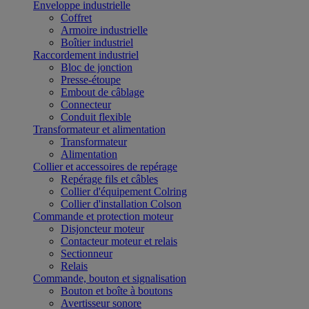
Enveloppe industrielle
Coffret
Armoire industrielle
Boîtier industriel
Raccordement industriel
Bloc de jonction
Presse-étoupe
Embout de câblage
Connecteur
Conduit flexible
Transformateur et alimentation
Transformateur
Alimentation
Collier et accessoires de repérage
Repérage fils et câbles
Collier d'équipement Colring
Collier d'installation Colson
Commande et protection moteur
Disjoncteur moteur
Contacteur moteur et relais
Sectionneur
Relais
Commande, bouton et signalisation
Bouton et boîte à boutons
Avertisseur sonore