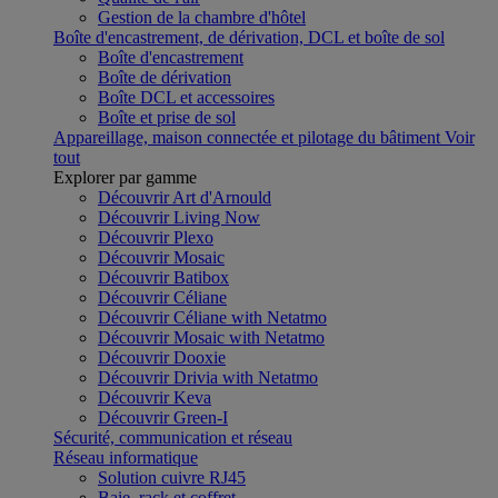
Gestion de la chambre d'hôtel
Boîte d'encastrement, de dérivation, DCL et boîte de sol
Boîte d'encastrement
Boîte de dérivation
Boîte DCL et accessoires
Boîte et prise de sol
Appareillage, maison connectée et pilotage du bâtiment
Voir
tout
Explorer par gamme
Découvrir Art d'Arnould
Découvrir Living Now
Découvrir Plexo
Découvrir Mosaic
Découvrir Batibox
Découvrir Céliane
Découvrir Céliane with Netatmo
Découvrir Mosaic with Netatmo
Découvrir Dooxie
Découvrir Drivia with Netatmo
Découvrir Keva
Découvrir Green-I
Sécurité, communication et réseau
Réseau informatique
Solution cuivre RJ45
Baie, rack et coffret