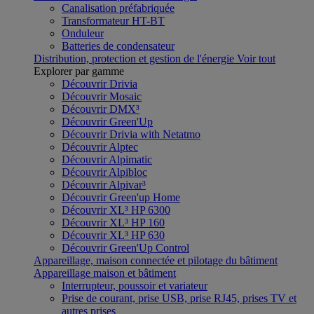
Canalisation préfabriquée
Transformateur HT-BT
Onduleur
Batteries de condensateur
Distribution, protection et gestion de l'énergie
Voir tout
Explorer par gamme
Découvrir Drivia
Découvrir Mosaic
Découvrir DMX³
Découvrir Green'Up
Découvrir Drivia with Netatmo
Découvrir Alptec
Découvrir Alpimatic
Découvrir Alpibloc
Découvrir Alpivar³
Découvrir Green'up Home
Découvrir XL³ HP 6300
Découvrir XL³ HP 160
Découvrir XL³ HP 630
Découvrir Green'Up Control
Appareillage, maison connectée et pilotage du bâtiment
Appareillage maison et bâtiment
Interrupteur, poussoir et variateur
Prise de courant, prise USB, prise RJ45, prises TV et
autres prises