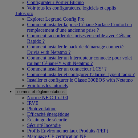
Configurateur Portier Bticino
Voir tous les configurateurs, logiciels et applis
Tutos pro
Explorer Legrand Config Pro
Comment installer la prise Céliane Surface Confort en
remplacement d’une ancienne prise ?
Comment raccorder des prises ensemble avec Céliane
Rapido ?
Comment installer le pack de démarrage connecté
Drivia with Netatmo ?
Comment installer un interrupteur connecté pour volet
roulant Céliane™ with Netatmo ?
Comment installer un connecteur LCS³ ?
Comment installer et configurer l’alarme Type 4 radio ?
Installer et configurer le Classe 300EOS with Netatmo
Voir tous les tutoriels
normes et réglementations
Norme NF C 15-100
IRVE
Photovoltaïque
Efficacité énergétique
Éclairage de sécurité
Sécurité Incendie
Profils Environnementaux Produits (PEP)
Marquage CE certification NF