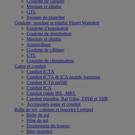
Goulotte de câblage
Moulure et plinthe
GTL
Passage de plancher
Goulotte, moulure et plinthe Planet Wattohm
Goulotte d'installation
Goulotte de distribution
Moulure et plinthe
Appareillage
Goulotte de câblage
GTL
Goulotte de climatisation
Gaine et conduit
Conduit ICTA
Conduit ICTA & ICA grande longueur
Conduit ICTA préfilé
Conduit ICA
Conduit rigide IRL, MRL
Conduit duogliss, Rai’Gliss, TINB et TIIB
Accessoires gaine et conduit
Boîte de sol, colonne et nourrice Legrand
Boîte de sol
Prise de sol
Equipement du bureau
Bloc nourrice