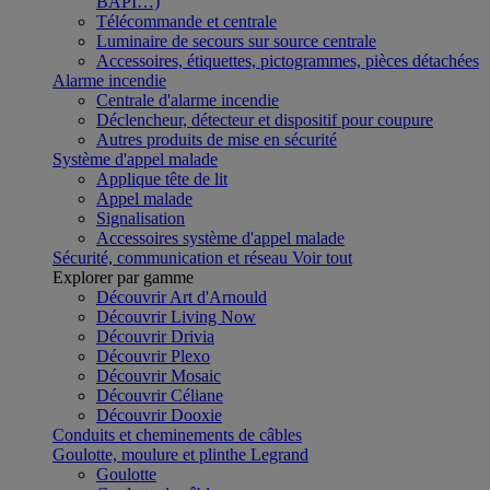
BAPI…)
Télécommande et centrale
Luminaire de secours sur source centrale
Accessoires, étiquettes, pictogrammes, pièces détachées
Alarme incendie
Centrale d'alarme incendie
Déclencheur, détecteur et dispositif pour coupure
Autres produits de mise en sécurité
Système d'appel malade
Applique tête de lit
Appel malade
Signalisation
Accessoires système d'appel malade
Sécurité, communication et réseau
Voir tout
Explorer par gamme
Découvrir Art d'Arnould
Découvrir Living Now
Découvrir Drivia
Découvrir Plexo
Découvrir Mosaic
Découvrir Céliane
Découvrir Dooxie
Conduits et cheminements de câbles
Goulotte, moulure et plinthe Legrand
Goulotte