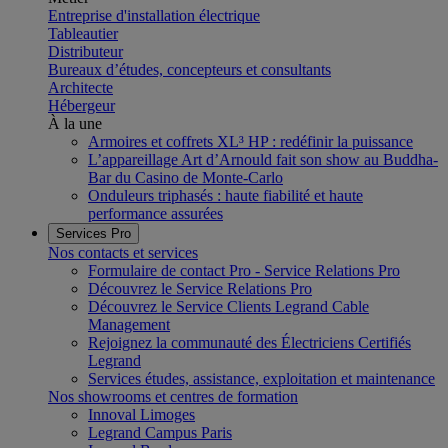
Entreprise d'installation électrique
Tableautier
Distributeur
Bureaux d’études, concepteurs et consultants
Architecte
Hébergeur
À la une
Armoires et coffrets XL³ HP : redéfinir la puissance
L’appareillage Art d’Arnould fait son show au Buddha-
Bar du Casino de Monte-Carlo
Onduleurs triphasés : haute fiabilité et haute
performance assurées
Services Pro
Nos contacts et services
Formulaire de contact Pro - Service Relations Pro
Découvrez le Service Relations Pro
Découvrez le Service Clients Legrand Cable
Management
Rejoignez la communauté des Électriciens Certifiés
Legrand
Services études, assistance, exploitation et maintenance
Nos showrooms et centres de formation
Innoval Limoges
Legrand Campus Paris