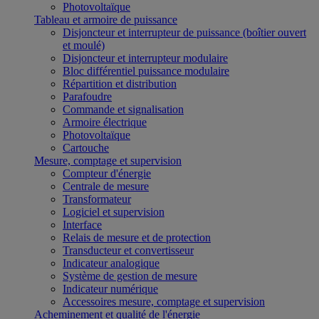
Photovoltaïque
Tableau et armoire de puissance
Disjoncteur et interrupteur de puissance (boîtier ouvert
et moulé)
Disjoncteur et interrupteur modulaire
Bloc différentiel puissance modulaire
Répartition et distribution
Parafoudre
Commande et signalisation
Armoire électrique
Photovoltaïque
Cartouche
Mesure, comptage et supervision
Compteur d'énergie
Centrale de mesure
Transformateur
Logiciel et supervision
Interface
Relais de mesure et de protection
Transducteur et convertisseur
Indicateur analogique
Système de gestion de mesure
Indicateur numérique
Accessoires mesure, comptage et supervision
Acheminement et qualité de l'énergie