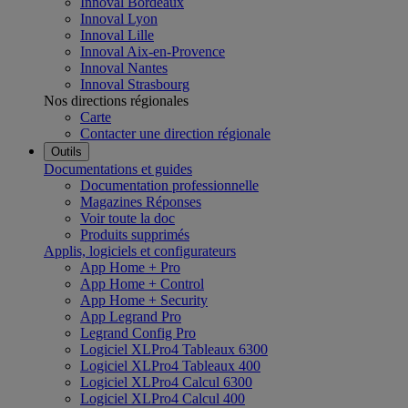
Innoval Bordeaux
Innoval Lyon
Innoval Lille
Innoval Aix-en-Provence
Innoval Nantes
Innoval Strasbourg
Nos directions régionales
Carte
Contacter une direction régionale
Outils
Documentations et guides
Documentation professionnelle
Magazines Réponses
Voir toute la doc
Produits supprimés
Applis, logiciels et configurateurs
App Home + Pro
App Home + Control
App Home + Security
App Legrand Pro
Legrand Config Pro
Logiciel XLPro4 Tableaux 6300
Logiciel XLPro4 Tableaux 400
Logiciel XLPro4 Calcul 6300
Logiciel XLPro4 Calcul 400