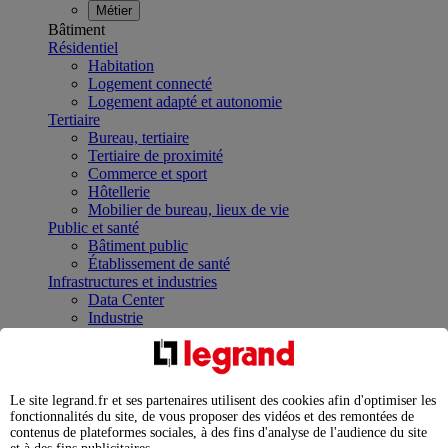
Métier
Bâtiment
Résidentiel
Habitation
Logement connecté
Logement adapté et autonomie
Tertiaire
Bureau, tertiaire
Tertiaire de proximité
Commerce et sport
Hôtellerie
Mobilier de bureau, lieux de vie
Public et santé
Bâtiment public
Établissement de santé
Infrastructures et industries
Data Center
Industrie
Infrastructures
À la une
Contrôler et planifier le fonctionnement des appareils
électriques avec le contacteur connecté
Le site legrand.fr et ses partenaires utilisent des cookies afin d'optimiser les
Répartir et optimiser son tableau électrique
fonctionnalités du site, de vous proposer des vidéos et des remontées de
Legrand Data Center Solutions : concentrer les
contenus de plateformes sociales, à des fins d'analyse de l'audience du site
expertises au service de vos performances