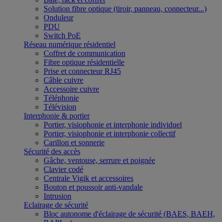
Solution fibre optique (tiroir, panneau, connecteur...)
Onduleur
PDU
Switch PoE
Réseau numérique résidentiel
Coffret de communication
Fibre optique résidentielle
Prise et connecteur RJ45
Câble cuivre
Accessoire cuivre
Téléphonie
Télévision
Interphonie & portier
Portier, visiophonie et interphonie individuel
Portier, visiophonie et interphonie collectif
Carillon et sonnerie
Sécurité des accès
Gâche, ventouse, serrure et poignée
Clavier codé
Centrale Vigik et accessoires
Bouton et poussoir anti-vandale
Intrusion
Eclairage de sécurité
Bloc autonome d'éclairage de sécurité (BAES, BAEH,