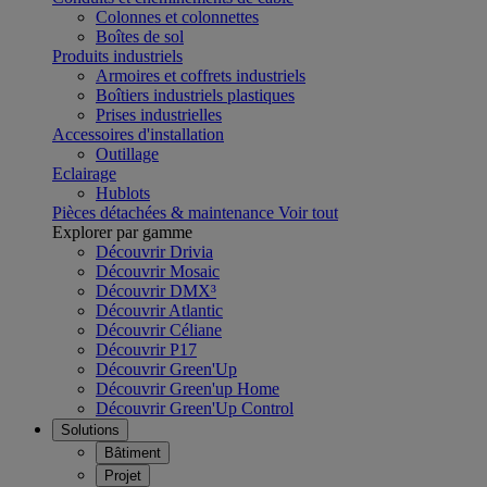
Colonnes et colonnettes
Boîtes de sol
Produits industriels
Armoires et coffrets industriels
Boîtiers industriels plastiques
Prises industrielles
Accessoires d'installation
Outillage
Eclairage
Hublots
Pièces détachées & maintenance
Voir tout
Explorer par gamme
Découvrir Drivia
Découvrir Mosaic
Découvrir DMX³
Découvrir Atlantic
Découvrir Céliane
Découvrir P17
Découvrir Green'Up
Découvrir Green'up Home
Découvrir Green'Up Control
Solutions
Bâtiment
Projet