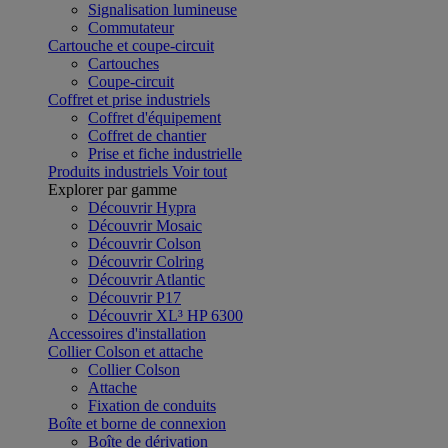
Signalisation lumineuse
Commutateur
Cartouche et coupe-circuit
Cartouches
Coupe-circuit
Coffret et prise industriels
Coffret d'équipement
Coffret de chantier
Prise et fiche industrielle
Produits industriels
Voir tout
Explorer par gamme
Découvrir Hypra
Découvrir Mosaic
Découvrir Colson
Découvrir Colring
Découvrir Atlantic
Découvrir P17
Découvrir XL³ HP 6300
Accessoires d'installation
Collier Colson et attache
Collier Colson
Attache
Fixation de conduits
Boîte et borne de connexion
Boîte de dérivation