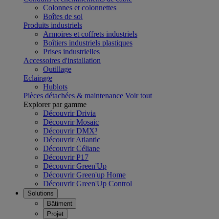
Colonnes et colonnettes
Boîtes de sol
Produits industriels
Armoires et coffrets industriels
Boîtiers industriels plastiques
Prises industrielles
Accessoires d'installation
Outillage
Eclairage
Hublots
Pièces détachées & maintenance
Voir tout
Explorer par gamme
Découvrir Drivia
Découvrir Mosaic
Découvrir DMX³
Découvrir Atlantic
Découvrir Céliane
Découvrir P17
Découvrir Green'Up
Découvrir Green'up Home
Découvrir Green'Up Control
Solutions
Bâtiment
Projet