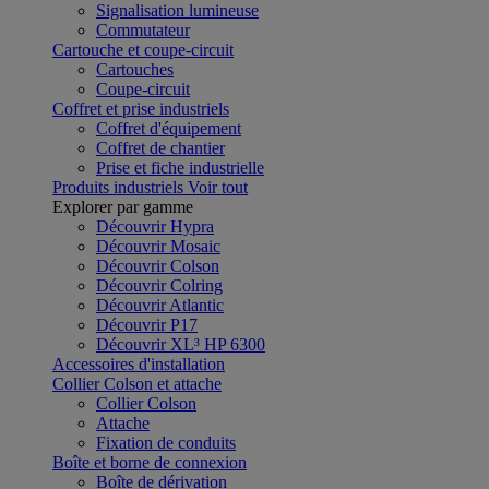
Signalisation lumineuse
Commutateur
Cartouche et coupe-circuit
Cartouches
Coupe-circuit
Coffret et prise industriels
Coffret d'équipement
Coffret de chantier
Prise et fiche industrielle
Produits industriels
Voir tout
Explorer par gamme
Découvrir Hypra
Découvrir Mosaic
Découvrir Colson
Découvrir Colring
Découvrir Atlantic
Découvrir P17
Découvrir XL³ HP 6300
Accessoires d'installation
Collier Colson et attache
Collier Colson
Attache
Fixation de conduits
Boîte et borne de connexion
Boîte de dérivation