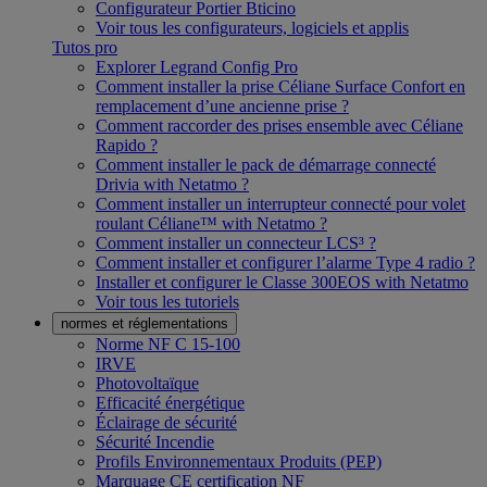
Configurateur Portier Bticino
Voir tous les configurateurs, logiciels et applis
Tutos pro
Explorer Legrand Config Pro
Comment installer la prise Céliane Surface Confort en
remplacement d’une ancienne prise ?
Comment raccorder des prises ensemble avec Céliane
Rapido ?
Comment installer le pack de démarrage connecté
Drivia with Netatmo ?
Comment installer un interrupteur connecté pour volet
roulant Céliane™ with Netatmo ?
Comment installer un connecteur LCS³ ?
Comment installer et configurer l’alarme Type 4 radio ?
Installer et configurer le Classe 300EOS with Netatmo
Voir tous les tutoriels
normes et réglementations
Norme NF C 15-100
IRVE
Photovoltaïque
Efficacité énergétique
Éclairage de sécurité
Sécurité Incendie
Profils Environnementaux Produits (PEP)
Marquage CE certification NF