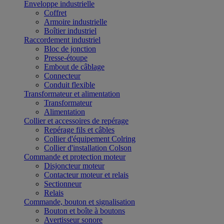
Enveloppe industrielle
Coffret
Armoire industrielle
Boîtier industriel
Raccordement industriel
Bloc de jonction
Presse-étoupe
Embout de câblage
Connecteur
Conduit flexible
Transformateur et alimentation
Transformateur
Alimentation
Collier et accessoires de repérage
Repérage fils et câbles
Collier d'équipement Colring
Collier d'installation Colson
Commande et protection moteur
Disjoncteur moteur
Contacteur moteur et relais
Sectionneur
Relais
Commande, bouton et signalisation
Bouton et boîte à boutons
Avertisseur sonore