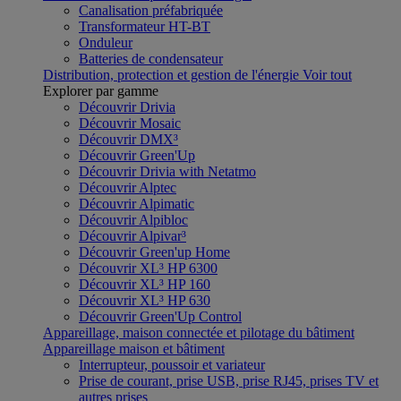
Canalisation préfabriquée
Transformateur HT-BT
Onduleur
Batteries de condensateur
Distribution, protection et gestion de l'énergie
Voir tout
Explorer par gamme
Découvrir Drivia
Découvrir Mosaic
Découvrir DMX³
Découvrir Green'Up
Découvrir Drivia with Netatmo
Découvrir Alptec
Découvrir Alpimatic
Découvrir Alpibloc
Découvrir Alpivar³
Découvrir Green'up Home
Découvrir XL³ HP 6300
Découvrir XL³ HP 160
Découvrir XL³ HP 630
Découvrir Green'Up Control
Appareillage, maison connectée et pilotage du bâtiment
Appareillage maison et bâtiment
Interrupteur, poussoir et variateur
Prise de courant, prise USB, prise RJ45, prises TV et
autres prises