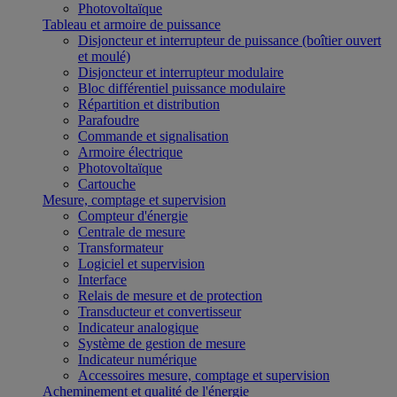
Photovoltaïque
Tableau et armoire de puissance
Disjoncteur et interrupteur de puissance (boîtier ouvert
et moulé)
Disjoncteur et interrupteur modulaire
Bloc différentiel puissance modulaire
Répartition et distribution
Parafoudre
Commande et signalisation
Armoire électrique
Photovoltaïque
Cartouche
Mesure, comptage et supervision
Compteur d'énergie
Centrale de mesure
Transformateur
Logiciel et supervision
Interface
Relais de mesure et de protection
Transducteur et convertisseur
Indicateur analogique
Système de gestion de mesure
Indicateur numérique
Accessoires mesure, comptage et supervision
Acheminement et qualité de l'énergie