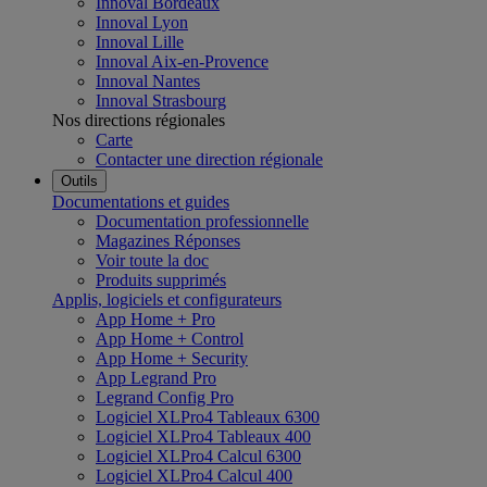
Innoval Bordeaux
Innoval Lyon
Innoval Lille
Innoval Aix-en-Provence
Innoval Nantes
Innoval Strasbourg
Nos directions régionales
Carte
Contacter une direction régionale
Outils
Documentations et guides
Documentation professionnelle
Magazines Réponses
Voir toute la doc
Produits supprimés
Applis, logiciels et configurateurs
App Home + Pro
App Home + Control
App Home + Security
App Legrand Pro
Legrand Config Pro
Logiciel XLPro4 Tableaux 6300
Logiciel XLPro4 Tableaux 400
Logiciel XLPro4 Calcul 6300
Logiciel XLPro4 Calcul 400