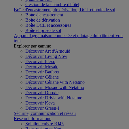
Gestion de la chambre d'hôtel
Boîte d'encastrement, de dérivation, DCL et boîte de sol
Boîte d'encastrement
Boîte de dérivation
Boîte DCL et accessoires
Boîte et prise de sol
Appareillage, maison connectée et pilotage du bâtiment
Voir
tout
Explorer par gamme
Découvrir Art d'Arnould
Découvrir Living Now
Découvrir Plexo
Découvrir Mosaic
Découvrir Batibox
Découvrir Céliane
Découvrir Céliane with Netatmo
Découvrir Mosaic with Netatmo
Découvrir Dooxie
Découvrir Drivia with Netatmo
Découvrir Keva
Découvrir Green-I
Sécurité, communication et réseau
Réseau informatique
Solution cuivre RJ45
Baie, rack et coffret