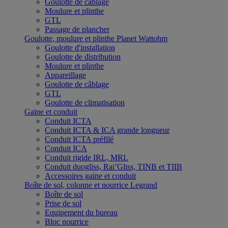
Goulotte de câblage
Moulure et plinthe
GTL
Passage de plancher
Goulotte, moulure et plinthe Planet Wattohm
Goulotte d'installation
Goulotte de distribution
Moulure et plinthe
Appareillage
Goulotte de câblage
GTL
Goulotte de climatisation
Gaine et conduit
Conduit ICTA
Conduit ICTA & ICA grande longueur
Conduit ICTA préfilé
Conduit ICA
Conduit rigide IRL, MRL
Conduit duogliss, Rai’Gliss, TINB et TIIB
Accessoires gaine et conduit
Boîte de sol, colonne et nourrice Legrand
Boîte de sol
Prise de sol
Equipement du bureau
Bloc nourrice