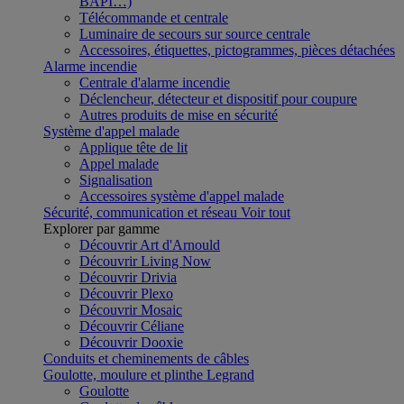
BAPI…)
Télécommande et centrale
Luminaire de secours sur source centrale
Accessoires, étiquettes, pictogrammes, pièces détachées
Alarme incendie
Centrale d'alarme incendie
Déclencheur, détecteur et dispositif pour coupure
Autres produits de mise en sécurité
Système d'appel malade
Applique tête de lit
Appel malade
Signalisation
Accessoires système d'appel malade
Sécurité, communication et réseau
Voir tout
Explorer par gamme
Découvrir Art d'Arnould
Découvrir Living Now
Découvrir Drivia
Découvrir Plexo
Découvrir Mosaic
Découvrir Céliane
Découvrir Dooxie
Conduits et cheminements de câbles
Goulotte, moulure et plinthe Legrand
Goulotte