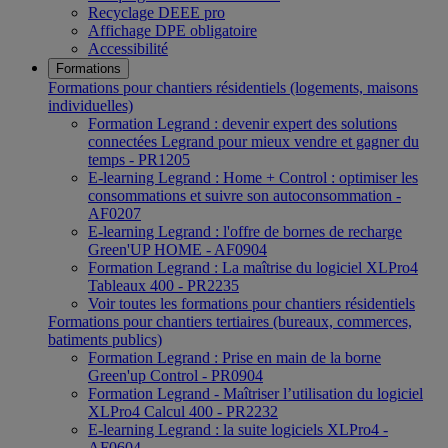
Recyclage DEEE pro
Affichage DPE obligatoire
Accessibilité
Formations
Formations pour chantiers résidentiels (logements, maisons
individuelles)
Formation Legrand : devenir expert des solutions
connectées Legrand pour mieux vendre et gagner du
temps - PR1205
E-learning Legrand : Home + Control : optimiser les
consommations et suivre son autoconsommation -
AF0207
E-learning Legrand : l'offre de bornes de recharge
Green'UP HOME - AF0904
Formation Legrand : La maîtrise du logiciel XLPro4
Tableaux 400 - PR2235
Voir toutes les formations pour chantiers résidentiels
Formations pour chantiers tertiaires (bureaux, commerces,
batiments publics)
Formation Legrand : Prise en main de la borne
Green'up Control - PR0904
Formation Legrand - Maîtriser l’utilisation du logiciel
XLPro4 Calcul 400 - PR2232
E-learning Legrand : la suite logiciels XLPro4 -
AF0604