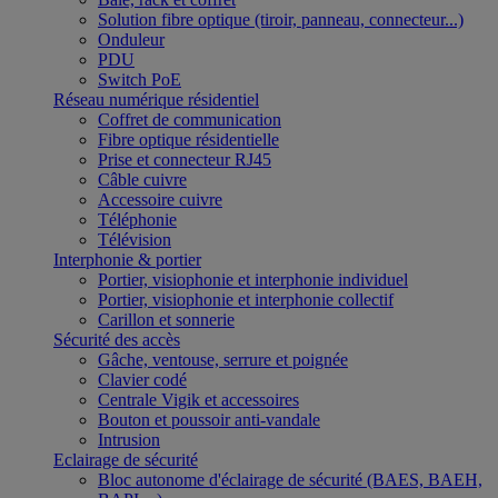
Solution fibre optique (tiroir, panneau, connecteur...)
Onduleur
PDU
Switch PoE
Réseau numérique résidentiel
Coffret de communication
Fibre optique résidentielle
Prise et connecteur RJ45
Câble cuivre
Accessoire cuivre
Téléphonie
Télévision
Interphonie & portier
Portier, visiophonie et interphonie individuel
Portier, visiophonie et interphonie collectif
Carillon et sonnerie
Sécurité des accès
Gâche, ventouse, serrure et poignée
Clavier codé
Centrale Vigik et accessoires
Bouton et poussoir anti-vandale
Intrusion
Eclairage de sécurité
Bloc autonome d'éclairage de sécurité (BAES, BAEH,