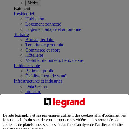
Métier
Bâtiment
Résidentiel
Habitation
Logement connecté
Logement adapté et autonomie
Tertiaire
Bureau, tertiaire
Tertiaire de proximité
Commerce et sport
Hôtellerie
Mobilier de bureau, lieux de vie
Public et santé
Bâtiment public
Établissement de santé
Infrastructures et industries
Data Center
Industrie
Infrastructures
À la une
Contrôler et planifier le fonctionnement des appareils
électriques avec le contacteur connecté
Le site legrand.fr et ses partenaires utilisent des cookies afin d'optimiser les
Répartir et optimiser son tableau électrique
fonctionnalités du site, de vous proposer des vidéos et des remontées de
Legrand Data Center Solutions : concentrer les
contenus de plateformes sociales, à des fins d'analyse de l'audience du site
expertises au service de vos performances