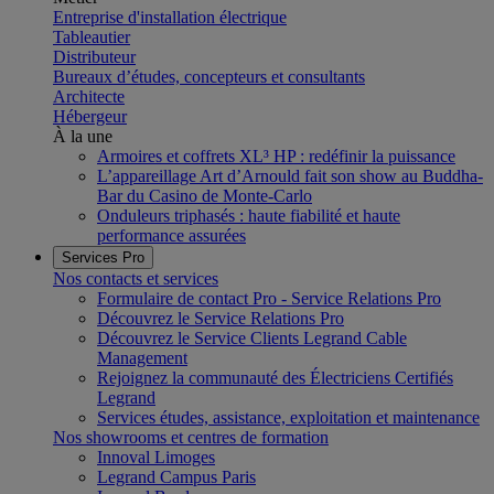
Entreprise d'installation électrique
Tableautier
Distributeur
Bureaux d’études, concepteurs et consultants
Architecte
Hébergeur
À la une
Armoires et coffrets XL³ HP : redéfinir la puissance
L’appareillage Art d’Arnould fait son show au Buddha-
Bar du Casino de Monte-Carlo
Onduleurs triphasés : haute fiabilité et haute
performance assurées
Services Pro
Nos contacts et services
Formulaire de contact Pro - Service Relations Pro
Découvrez le Service Relations Pro
Découvrez le Service Clients Legrand Cable
Management
Rejoignez la communauté des Électriciens Certifiés
Legrand
Services études, assistance, exploitation et maintenance
Nos showrooms et centres de formation
Innoval Limoges
Legrand Campus Paris