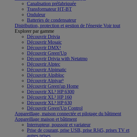
Canalisation préfabriquée
Transformateur HT-BT
Onduleur
Batteries de condensateur
Distribution, protection et gestion de l'énergie
Voir tout
Explorer par gamme
Découvrir Drivia
Découvrir Mosaic
Découvrir DMX³
Découvrir Green'Up
Découvrir Drivia with Netatmo
Découvrir Alptec
Découvrir Alpimatic
Découvrir Alpibloc
Découvrir Alpivar³
Découvrir Green'up Home
Découvrir XL³ HP 6300
Découvrir XL³ HP 160
Découvrir XL³ HP 630
Découvrir Green'Up Control
Appareillage, maison connectée et pilotage du bâtiment
Appareillage maison et bâtiment
Interrupteur, poussoir et variateur
Prise de courant, prise USB, prise RJ45, prises TV et
autres prises