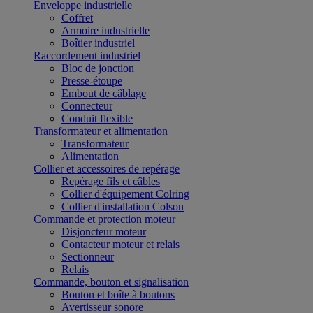
Enveloppe industrielle
Coffret
Armoire industrielle
Boîtier industriel
Raccordement industriel
Bloc de jonction
Presse-étoupe
Embout de câblage
Connecteur
Conduit flexible
Transformateur et alimentation
Transformateur
Alimentation
Collier et accessoires de repérage
Repérage fils et câbles
Collier d'équipement Colring
Collier d'installation Colson
Commande et protection moteur
Disjoncteur moteur
Contacteur moteur et relais
Sectionneur
Relais
Commande, bouton et signalisation
Bouton et boîte à boutons
Avertisseur sonore