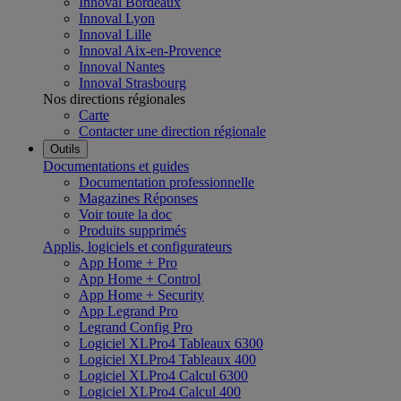
Innoval Bordeaux
Innoval Lyon
Innoval Lille
Innoval Aix-en-Provence
Innoval Nantes
Innoval Strasbourg
Nos directions régionales
Carte
Contacter une direction régionale
Outils
Documentations et guides
Documentation professionnelle
Magazines Réponses
Voir toute la doc
Produits supprimés
Applis, logiciels et configurateurs
App Home + Pro
App Home + Control
App Home + Security
App Legrand Pro
Legrand Config Pro
Logiciel XLPro4 Tableaux 6300
Logiciel XLPro4 Tableaux 400
Logiciel XLPro4 Calcul 6300
Logiciel XLPro4 Calcul 400