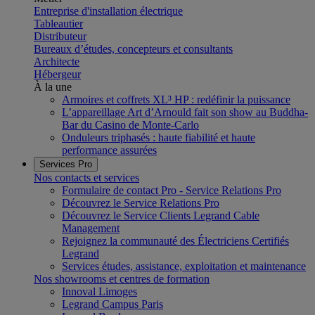
Entreprise d'installation électrique
Tableautier
Distributeur
Bureaux d’études, concepteurs et consultants
Architecte
Hébergeur
À la une
Armoires et coffrets XL³ HP : redéfinir la puissance
L’appareillage Art d’Arnould fait son show au Buddha-
Bar du Casino de Monte-Carlo
Onduleurs triphasés : haute fiabilité et haute
performance assurées
Services Pro
Nos contacts et services
Formulaire de contact Pro - Service Relations Pro
Découvrez le Service Relations Pro
Découvrez le Service Clients Legrand Cable
Management
Rejoignez la communauté des Électriciens Certifiés
Legrand
Services études, assistance, exploitation et maintenance
Nos showrooms et centres de formation
Innoval Limoges
Legrand Campus Paris