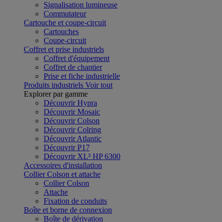
Signalisation lumineuse
Commutateur
Cartouche et coupe-circuit
Cartouches
Coupe-circuit
Coffret et prise industriels
Coffret d'équipement
Coffret de chantier
Prise et fiche industrielle
Produits industriels
Voir tout
Explorer par gamme
Découvrir Hypra
Découvrir Mosaic
Découvrir Colson
Découvrir Colring
Découvrir Atlantic
Découvrir P17
Découvrir XL³ HP 6300
Accessoires d'installation
Collier Colson et attache
Collier Colson
Attache
Fixation de conduits
Boîte et borne de connexion
Boîte de dérivation