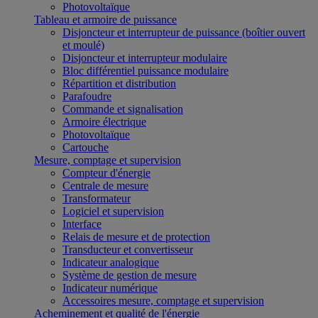
Photovoltaïque
Tableau et armoire de puissance
Disjoncteur et interrupteur de puissance (boîtier ouvert
et moulé)
Disjoncteur et interrupteur modulaire
Bloc différentiel puissance modulaire
Répartition et distribution
Parafoudre
Commande et signalisation
Armoire électrique
Photovoltaïque
Cartouche
Mesure, comptage et supervision
Compteur d'énergie
Centrale de mesure
Transformateur
Logiciel et supervision
Interface
Relais de mesure et de protection
Transducteur et convertisseur
Indicateur analogique
Système de gestion de mesure
Indicateur numérique
Accessoires mesure, comptage et supervision
Acheminement et qualité de l'énergie