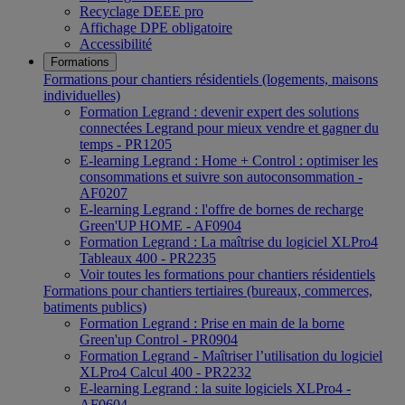
Recyclage DEEE pro
Affichage DPE obligatoire
Accessibilité
Formations
Formations pour chantiers résidentiels (logements, maisons
individuelles)
Formation Legrand : devenir expert des solutions
connectées Legrand pour mieux vendre et gagner du
temps - PR1205
E-learning Legrand : Home + Control : optimiser les
consommations et suivre son autoconsommation -
AF0207
E-learning Legrand : l'offre de bornes de recharge
Green'UP HOME - AF0904
Formation Legrand : La maîtrise du logiciel XLPro4
Tableaux 400 - PR2235
Voir toutes les formations pour chantiers résidentiels
Formations pour chantiers tertiaires (bureaux, commerces,
batiments publics)
Formation Legrand : Prise en main de la borne
Green'up Control - PR0904
Formation Legrand - Maîtriser l’utilisation du logiciel
XLPro4 Calcul 400 - PR2232
E-learning Legrand : la suite logiciels XLPro4 -
AF0604