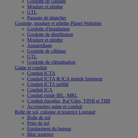
Goulotte de câblage
Moulure et plinthe
GTL
Passage de plancher
Goulotte, moulure et plinthe Planet Wattohm
Goulotte d'installation
Goulotte de distribution
Moulure et plinthe
Appareillage
Goulotte de câblage
GTL
Goulotte de climatisation
Gaine et conduit
Conduit ICTA
Conduit ICTA & ICA grande longueur
Conduit ICTA préfilé
Conduit ICA
Conduit rigide IRL, MRL
Conduit duogliss, Rai’Gliss, TINB et TIIB
Accessoires gaine et conduit
Boîte de sol, colonne et nourrice Legrand
Boîte de sol
Prise de sol
Equipement du bureau
Bloc nourrice