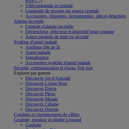
BAPI…)
Télécommande et centrale
Luminaire de secours sur source centrale
Accessoires, étiquettes, pictogrammes, pièces détachées
Alarme incendie
Centrale d'alarme incendie
Déclencheur, détecteur et dispositif pour coupure
Autres produits de mise en sécurité
Système d'appel malade
Applique tête de lit
Appel malade
Signalisation
Accessoires système d'appel malade
Sécurité, communication et réseau
Voir tout
Explorer par gamme
Découvrir Art d'Arnould
Découvrir Living Now
Découvrir Drivia
Découvrir Plexo
Découvrir Mosaic
Découvrir Céliane
Découvrir Dooxie
Conduits et cheminements de câbles
Goulotte, moulure et plinthe Legrand
Goulotte