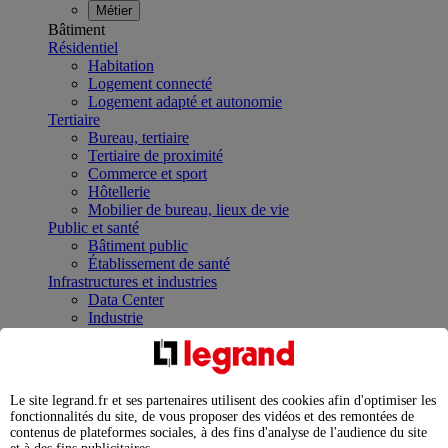
Métier
Bâtiment
Résidentiel
Habitation
Logement connecté
Logement adapté et autonomie
Tertiaire
Bureau, tertiaire
Tertiaire de proximité
Commerce et sport
Hôtellerie
Mobilier de bureau, lieux de vie
Public et santé
Bâtiment public
Établissement de santé
Infrastructures et industries
Data Center
Industrie
Infrastructures
À la une
Contrôler et planifier le fonctionnement des appareils
électriques avec le contacteur connecté
Le site legrand.fr et ses partenaires utilisent des cookies afin d'optimiser les
Répartir et optimiser son tableau électrique
fonctionnalités du site, de vous proposer des vidéos et des remontées de
Legrand Data Center Solutions : concentrer les
contenus de plateformes sociales, à des fins d'analyse de l'audience du site
expertises au service de vos performances