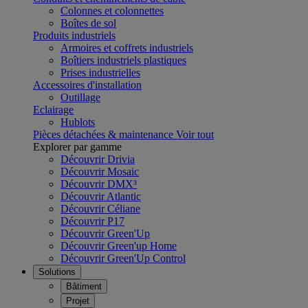
Colonnes et colonnettes
Boîtes de sol
Produits industriels
Armoires et coffrets industriels
Boîtiers industriels plastiques
Prises industrielles
Accessoires d'installation
Outillage
Eclairage
Hublots
Pièces détachées & maintenance
Voir tout
Explorer par gamme
Découvrir Drivia
Découvrir Mosaic
Découvrir DMX³
Découvrir Atlantic
Découvrir Céliane
Découvrir P17
Découvrir Green'Up
Découvrir Green'up Home
Découvrir Green'Up Control
Solutions
Bâtiment
Projet