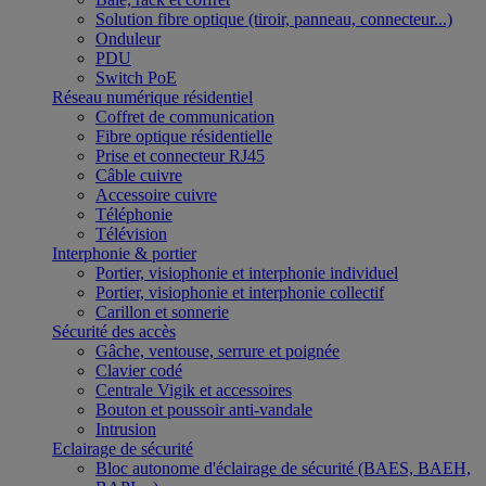
Solution fibre optique (tiroir, panneau, connecteur...)
Onduleur
PDU
Switch PoE
Réseau numérique résidentiel
Coffret de communication
Fibre optique résidentielle
Prise et connecteur RJ45
Câble cuivre
Accessoire cuivre
Téléphonie
Télévision
Interphonie & portier
Portier, visiophonie et interphonie individuel
Portier, visiophonie et interphonie collectif
Carillon et sonnerie
Sécurité des accès
Gâche, ventouse, serrure et poignée
Clavier codé
Centrale Vigik et accessoires
Bouton et poussoir anti-vandale
Intrusion
Eclairage de sécurité
Bloc autonome d'éclairage de sécurité (BAES, BAEH,