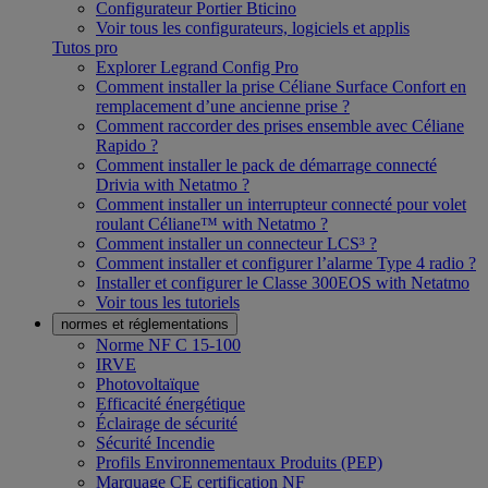
Configurateur Portier Bticino
Voir tous les configurateurs, logiciels et applis
Tutos pro
Explorer Legrand Config Pro
Comment installer la prise Céliane Surface Confort en
remplacement d’une ancienne prise ?
Comment raccorder des prises ensemble avec Céliane
Rapido ?
Comment installer le pack de démarrage connecté
Drivia with Netatmo ?
Comment installer un interrupteur connecté pour volet
roulant Céliane™ with Netatmo ?
Comment installer un connecteur LCS³ ?
Comment installer et configurer l’alarme Type 4 radio ?
Installer et configurer le Classe 300EOS with Netatmo
Voir tous les tutoriels
normes et réglementations
Norme NF C 15-100
IRVE
Photovoltaïque
Efficacité énergétique
Éclairage de sécurité
Sécurité Incendie
Profils Environnementaux Produits (PEP)
Marquage CE certification NF