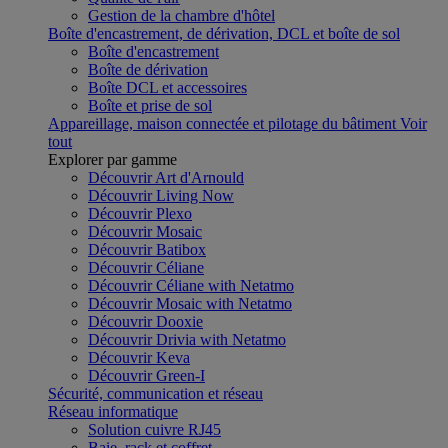
Gestion de la chambre d'hôtel
Boîte d'encastrement, de dérivation, DCL et boîte de sol
Boîte d'encastrement
Boîte de dérivation
Boîte DCL et accessoires
Boîte et prise de sol
Appareillage, maison connectée et pilotage du bâtiment
Voir
tout
Explorer par gamme
Découvrir Art d'Arnould
Découvrir Living Now
Découvrir Plexo
Découvrir Mosaic
Découvrir Batibox
Découvrir Céliane
Découvrir Céliane with Netatmo
Découvrir Mosaic with Netatmo
Découvrir Dooxie
Découvrir Drivia with Netatmo
Découvrir Keva
Découvrir Green-I
Sécurité, communication et réseau
Réseau informatique
Solution cuivre RJ45
Baie, rack et coffret