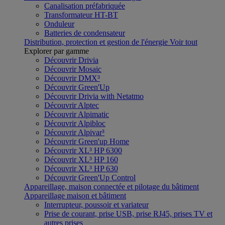
Canalisation préfabriquée
Transformateur HT-BT
Onduleur
Batteries de condensateur
Distribution, protection et gestion de l'énergie
Voir tout
Explorer par gamme
Découvrir Drivia
Découvrir Mosaic
Découvrir DMX³
Découvrir Green'Up
Découvrir Drivia with Netatmo
Découvrir Alptec
Découvrir Alpimatic
Découvrir Alpibloc
Découvrir Alpivar³
Découvrir Green'up Home
Découvrir XL³ HP 6300
Découvrir XL³ HP 160
Découvrir XL³ HP 630
Découvrir Green'Up Control
Appareillage, maison connectée et pilotage du bâtiment
Appareillage maison et bâtiment
Interrupteur, poussoir et variateur
Prise de courant, prise USB, prise RJ45, prises TV et
autres prises