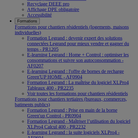
Recyclage DEEE pro
Affichage DPE obligatoire
Accessibilité
Formations
Formations pour chantiers résidentiels (logements, maisons
individuelles)
Formation Legrand : devenir expert des solutions
connectées Legrand pour mieux vendre et gagner du
temps - PR1205
E-learning Legrand : Home + Control : optimiser les
consommations et suivre son autoconsommation -
AF0207
E-learning Legrand : l'offre de bornes de recharge
Green'UP HOME - AF0904
Formation Legrand : La maîtrise du logiciel XLPro4
Tableaux 400 - PR2235
Voir toutes les formations pour chantiers résidentiels
Formations pour chantiers tertiaires (bureaux, commerces,
batiments publics)
Formation Legrand : Prise en main de la borne
Green'up Control - PR0904
Formation Legrand - Maîtriser l’utilisation du logiciel
XLPro4 Calcul 400 - PR2232
E-learning Legrand : la suite logiciels XLPro4 -
AF0604