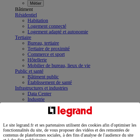
Métier
Bâtiment
Résidentiel
Habitation
Logement connecté
Logement adapté et autonomie
Tertiaire
Bureau, tertiaire
Tertiaire de proximité
Commerce et sport
Hôtellerie
Mobilier de bureau, lieux de vie
Public et santé
Bâtiment public
Établissement de santé
Infrastructures et industries
Data Center
Industrie
Infrastructures
À la une
Contrôler et planifier le fonctionnement des appareils
électriques avec le contacteur connecté
Le site legrand.fr et ses partenaires utilisent des cookies afin d'optimiser les
Répartir et optimiser son tableau électrique
fonctionnalités du site, de vous proposer des vidéos et des remontées de
Legrand Data Center Solutions : concentrer les
contenus de plateformes sociales, à des fins d'analyse de l'audience du site
expertises au service de vos performances