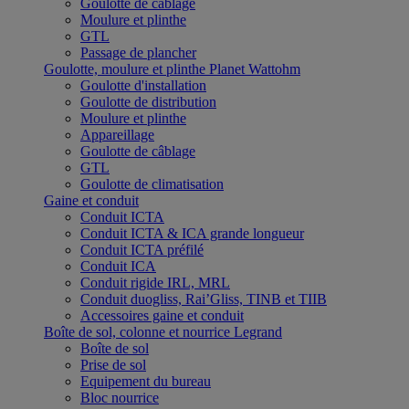
Goulotte de câblage
Moulure et plinthe
GTL
Passage de plancher
Goulotte, moulure et plinthe Planet Wattohm
Goulotte d'installation
Goulotte de distribution
Moulure et plinthe
Appareillage
Goulotte de câblage
GTL
Goulotte de climatisation
Gaine et conduit
Conduit ICTA
Conduit ICTA & ICA grande longueur
Conduit ICTA préfilé
Conduit ICA
Conduit rigide IRL, MRL
Conduit duogliss, Rai’Gliss, TINB et TIIB
Accessoires gaine et conduit
Boîte de sol, colonne et nourrice Legrand
Boîte de sol
Prise de sol
Equipement du bureau
Bloc nourrice