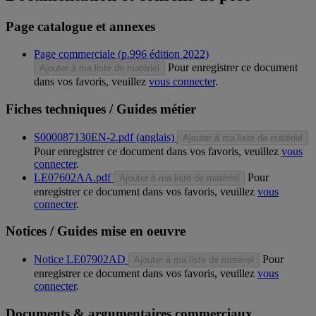
Page catalogue et annexes
Page commerciale (p.996 édition 2022)
Pour enregistrer ce document
Ajouter à ma liste de matériel
dans vos favoris, veuillez
vous connecter
.
Fiches techniques / Guides métier
S000087130EN-2.pdf (anglais)
Ajouter à ma liste de matériel
Pour enregistrer ce document dans vos favoris, veuillez
vous
connecter
.
LE07602AA.pdf
Pour
Ajouter à ma liste de matériel
enregistrer ce document dans vos favoris, veuillez
vous
connecter
.
Notices / Guides mise en oeuvre
Notice LE07902AD
Pour
Ajouter à ma liste de matériel
enregistrer ce document dans vos favoris, veuillez
vous
connecter
.
Documents & argumentaires commerciaux