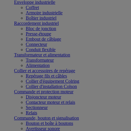
Enveloppe industrielle
Coffret
Armoire industrielle
Boîtier industriel
Raccordement industriel
Bloc de jonction
Presse-étoupe
Embout de câblage
Connecteur
Conduit flexible
Transformateur et alimentation
Transformateur
Alimentation
Collier et accessoires de repérage
Repérage fils et câbles
Collier d'équipement Colring
Collier d'installation Colson
Commande et protection moteur
Disjoncteur moteur
Contacteur moteur et relais
Sectionneur
Relais
Commande, bouton et signalisation
Bouton et boîte à boutons
Avertisseur sonore