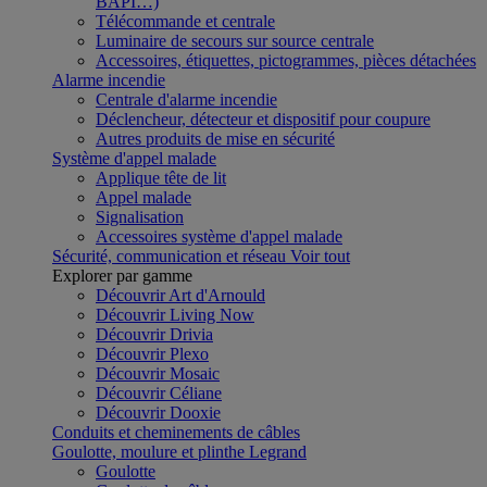
BAPI…)
Télécommande et centrale
Luminaire de secours sur source centrale
Accessoires, étiquettes, pictogrammes, pièces détachées
Alarme incendie
Centrale d'alarme incendie
Déclencheur, détecteur et dispositif pour coupure
Autres produits de mise en sécurité
Système d'appel malade
Applique tête de lit
Appel malade
Signalisation
Accessoires système d'appel malade
Sécurité, communication et réseau
Voir tout
Explorer par gamme
Découvrir Art d'Arnould
Découvrir Living Now
Découvrir Drivia
Découvrir Plexo
Découvrir Mosaic
Découvrir Céliane
Découvrir Dooxie
Conduits et cheminements de câbles
Goulotte, moulure et plinthe Legrand
Goulotte