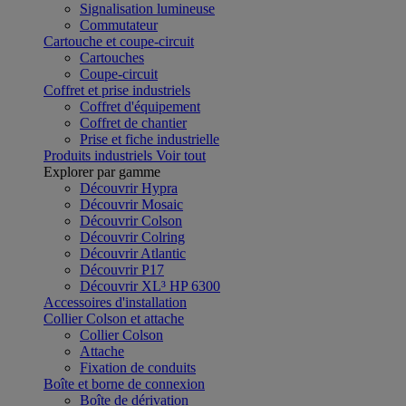
Signalisation lumineuse
Commutateur
Cartouche et coupe-circuit
Cartouches
Coupe-circuit
Coffret et prise industriels
Coffret d'équipement
Coffret de chantier
Prise et fiche industrielle
Produits industriels
Voir tout
Explorer par gamme
Découvrir Hypra
Découvrir Mosaic
Découvrir Colson
Découvrir Colring
Découvrir Atlantic
Découvrir P17
Découvrir XL³ HP 6300
Accessoires d'installation
Collier Colson et attache
Collier Colson
Attache
Fixation de conduits
Boîte et borne de connexion
Boîte de dérivation