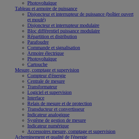
Photovoltaïque
Tableau et armoire de puissance
Disjoncteur et interrupteur de puissance (boîtier ouvert
et moulé)
Disjoncteur et interrupteur modulaire
Bloc différentiel puissance modulaire
Répartition et distribution
Parafoudre
Commande et signalisation
Armoire électrique
Photovoltaïque
Cartouche
Mesure, comptage et supervision
Compteur d'énergie
Centrale de mesure
Transformateur
Logiciel et supervision
Interface
Relais de mesure et de protection
Transducteur et convertisseur
Indicateur analogique
Système de gestion de mesure
Indicateur numérique
Accessoires mesure, comptage et supervision
Acheminement et qualité de l'énergie