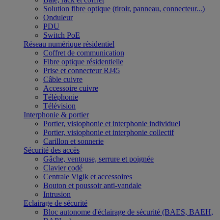
Solution fibre optique (tiroir, panneau, connecteur...)
Onduleur
PDU
Switch PoE
Réseau numérique résidentiel
Coffret de communication
Fibre optique résidentielle
Prise et connecteur RJ45
Câble cuivre
Accessoire cuivre
Téléphonie
Télévision
Interphonie & portier
Portier, visiophonie et interphonie individuel
Portier, visiophonie et interphonie collectif
Carillon et sonnerie
Sécurité des accès
Gâche, ventouse, serrure et poignée
Clavier codé
Centrale Vigik et accessoires
Bouton et poussoir anti-vandale
Intrusion
Eclairage de sécurité
Bloc autonome d'éclairage de sécurité (BAES, BAEH,