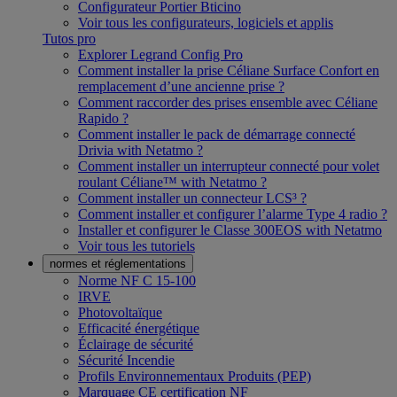
Configurateur Portier Bticino
Voir tous les configurateurs, logiciels et applis
Tutos pro
Explorer Legrand Config Pro
Comment installer la prise Céliane Surface Confort en
remplacement d’une ancienne prise ?
Comment raccorder des prises ensemble avec Céliane
Rapido ?
Comment installer le pack de démarrage connecté
Drivia with Netatmo ?
Comment installer un interrupteur connecté pour volet
roulant Céliane™ with Netatmo ?
Comment installer un connecteur LCS³ ?
Comment installer et configurer l’alarme Type 4 radio ?
Installer et configurer le Classe 300EOS with Netatmo
Voir tous les tutoriels
normes et réglementations
Norme NF C 15-100
IRVE
Photovoltaïque
Efficacité énergétique
Éclairage de sécurité
Sécurité Incendie
Profils Environnementaux Produits (PEP)
Marquage CE certification NF