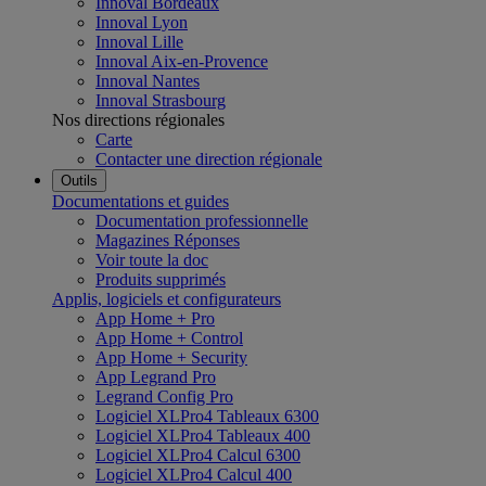
Innoval Bordeaux
Innoval Lyon
Innoval Lille
Innoval Aix-en-Provence
Innoval Nantes
Innoval Strasbourg
Nos directions régionales
Carte
Contacter une direction régionale
Outils
Documentations et guides
Documentation professionnelle
Magazines Réponses
Voir toute la doc
Produits supprimés
Applis, logiciels et configurateurs
App Home + Pro
App Home + Control
App Home + Security
App Legrand Pro
Legrand Config Pro
Logiciel XLPro4 Tableaux 6300
Logiciel XLPro4 Tableaux 400
Logiciel XLPro4 Calcul 6300
Logiciel XLPro4 Calcul 400