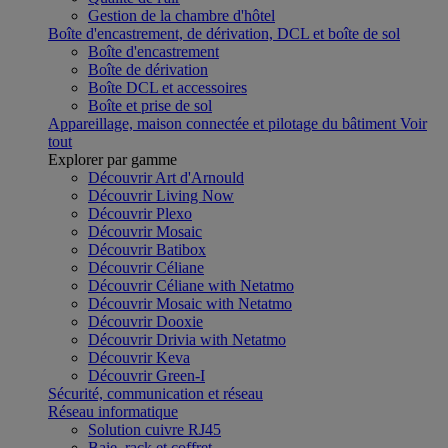
Gestion de la chambre d'hôtel
Boîte d'encastrement, de dérivation, DCL et boîte de sol
Boîte d'encastrement
Boîte de dérivation
Boîte DCL et accessoires
Boîte et prise de sol
Appareillage, maison connectée et pilotage du bâtiment
Voir
tout
Explorer par gamme
Découvrir Art d'Arnould
Découvrir Living Now
Découvrir Plexo
Découvrir Mosaic
Découvrir Batibox
Découvrir Céliane
Découvrir Céliane with Netatmo
Découvrir Mosaic with Netatmo
Découvrir Dooxie
Découvrir Drivia with Netatmo
Découvrir Keva
Découvrir Green-I
Sécurité, communication et réseau
Réseau informatique
Solution cuivre RJ45
Baie, rack et coffret