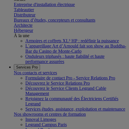
Entreprise d'installation électrique
Tableautier
Distributeur
Bureaux d’études, concepteurs et consultants
Architecte
Hébergeur
À la une
Armoires et coffrets XL³ HP : redéfinir la puissance
L’appareillage Art d’Arnould fait son show au Buddha-
Bar du Casino de Monte-Carlo
Onduleurs triphasés : haute fiabilité et haute
performance assurées
Services Pro
Nos contacts et services
Formulaire de contact Pro - Service Relations Pro
Découvrez le Service Relations Pro
Découvrez le Service Clients Legrand Cable
Management
Rejoignez la communauté des Électriciens Certifiés
Legrand
Services études, assistance, exploitation et maintenance
Nos showrooms et centres de formation
Innoval Limoges
Legrand Campus Paris