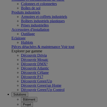
Colonnes et colonnettes
Boîtes de sol
Produits industriels
Armoires et coffrets industriels
Boîtiers industriels plastiques
Prises industrielles
Accessoires d'installation
Outillage
Eclairage
Hublots
Pièces détachées & maintenance
Voir tout
Explorer par gamme
Découvrir Drivia
Découvrir Mosaic
Découvrir DMX³
Découvrir Atlantic
Découvrir Céliane
Découvrir P17
Découvrir Green'Up
Découvrir Green'up Home
Découvrir Green'Up Control
Solutions
Bâtiment
Projet