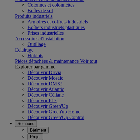
Colonnes et colonnettes
Boîtes de sol
Produits industriels
Armoires et coffrets industriels
Boîtiers industriels plastiques
Prises industrielles
Accessoires d'installation
Outillage
Eclairage
Hublots
Pièces détachées & maintenance
Voir tout
Explorer par gamme
Découvrir Drivia
Découvrir Mosaic
Découvrir DMX³
Découvrir Atlantic
Découvrir Céliane
Découvrir P17
Découvrir Green'Up
Découvrir Green'up Home
Découvrir Green'Up Control
Solutions
Bâtiment
Projet