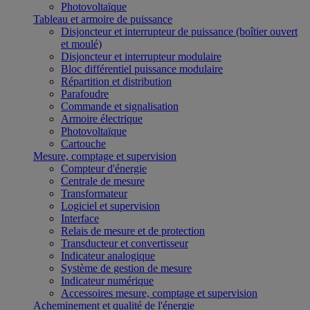
Photovoltaïque
Tableau et armoire de puissance
Disjoncteur et interrupteur de puissance (boîtier ouvert
et moulé)
Disjoncteur et interrupteur modulaire
Bloc différentiel puissance modulaire
Répartition et distribution
Parafoudre
Commande et signalisation
Armoire électrique
Photovoltaïque
Cartouche
Mesure, comptage et supervision
Compteur d'énergie
Centrale de mesure
Transformateur
Logiciel et supervision
Interface
Relais de mesure et de protection
Transducteur et convertisseur
Indicateur analogique
Système de gestion de mesure
Indicateur numérique
Accessoires mesure, comptage et supervision
Acheminement et qualité de l'énergie