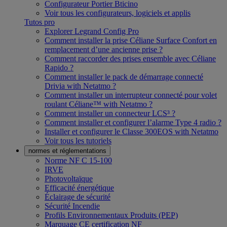
Configurateur Portier Bticino
Voir tous les configurateurs, logiciels et applis
Tutos pro
Explorer Legrand Config Pro
Comment installer la prise Céliane Surface Confort en
remplacement d’une ancienne prise ?
Comment raccorder des prises ensemble avec Céliane
Rapido ?
Comment installer le pack de démarrage connecté
Drivia with Netatmo ?
Comment installer un interrupteur connecté pour volet
roulant Céliane™ with Netatmo ?
Comment installer un connecteur LCS³ ?
Comment installer et configurer l’alarme Type 4 radio ?
Installer et configurer le Classe 300EOS with Netatmo
Voir tous les tutoriels
normes et réglementations
Norme NF C 15-100
IRVE
Photovoltaïque
Efficacité énergétique
Éclairage de sécurité
Sécurité Incendie
Profils Environnementaux Produits (PEP)
Marquage CE certification NF