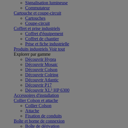
Signalisation lumineuse
Commutateur
Cartouche et coupe-circuit
Cartouches
Coupe-circuit
Coffret et prise industriels
Coffret d'équipement
Coffret de chantier
Prise et fiche industrielle
Produits industriels
Voir tout
Explorer par gamme
Découvrir Hypra
Découvrir Mosaic
Découvrir Colson
Découvrir Colring
Découvrir Atlantic
Découvrir P17
Découvrir XL³ HP 6300
Accessoires d'installation
Collier Colson et attache
Collier Colson
Attache
Fixation de conduits
Boîte et borne de connexion
Boîte de dérivation