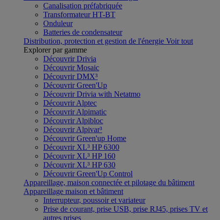
Canalisation préfabriquée
Transformateur HT-BT
Onduleur
Batteries de condensateur
Distribution, protection et gestion de l'énergie
Voir tout
Explorer par gamme
Découvrir Drivia
Découvrir Mosaic
Découvrir DMX³
Découvrir Green'Up
Découvrir Drivia with Netatmo
Découvrir Alptec
Découvrir Alpimatic
Découvrir Alpibloc
Découvrir Alpivar³
Découvrir Green'up Home
Découvrir XL³ HP 6300
Découvrir XL³ HP 160
Découvrir XL³ HP 630
Découvrir Green'Up Control
Appareillage, maison connectée et pilotage du bâtiment
Appareillage maison et bâtiment
Interrupteur, poussoir et variateur
Prise de courant, prise USB, prise RJ45, prises TV et
autres prises