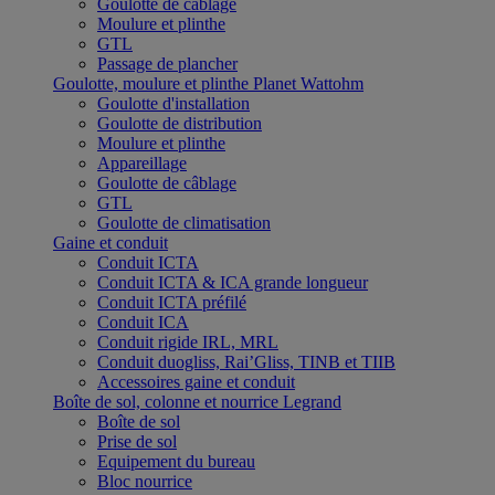
Goulotte de câblage
Moulure et plinthe
GTL
Passage de plancher
Goulotte, moulure et plinthe Planet Wattohm
Goulotte d'installation
Goulotte de distribution
Moulure et plinthe
Appareillage
Goulotte de câblage
GTL
Goulotte de climatisation
Gaine et conduit
Conduit ICTA
Conduit ICTA & ICA grande longueur
Conduit ICTA préfilé
Conduit ICA
Conduit rigide IRL, MRL
Conduit duogliss, Rai’Gliss, TINB et TIIB
Accessoires gaine et conduit
Boîte de sol, colonne et nourrice Legrand
Boîte de sol
Prise de sol
Equipement du bureau
Bloc nourrice