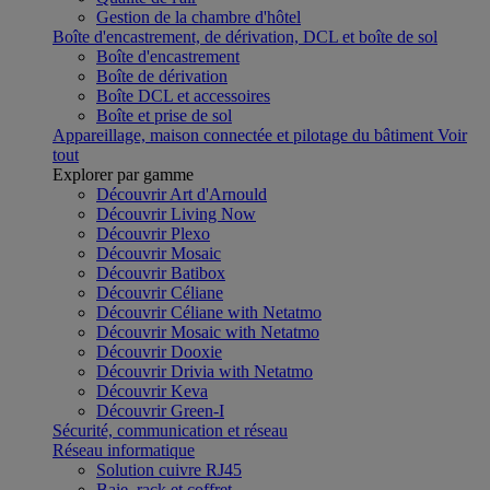
Gestion de la chambre d'hôtel
Boîte d'encastrement, de dérivation, DCL et boîte de sol
Boîte d'encastrement
Boîte de dérivation
Boîte DCL et accessoires
Boîte et prise de sol
Appareillage, maison connectée et pilotage du bâtiment
Voir
tout
Explorer par gamme
Découvrir Art d'Arnould
Découvrir Living Now
Découvrir Plexo
Découvrir Mosaic
Découvrir Batibox
Découvrir Céliane
Découvrir Céliane with Netatmo
Découvrir Mosaic with Netatmo
Découvrir Dooxie
Découvrir Drivia with Netatmo
Découvrir Keva
Découvrir Green-I
Sécurité, communication et réseau
Réseau informatique
Solution cuivre RJ45
Baie, rack et coffret