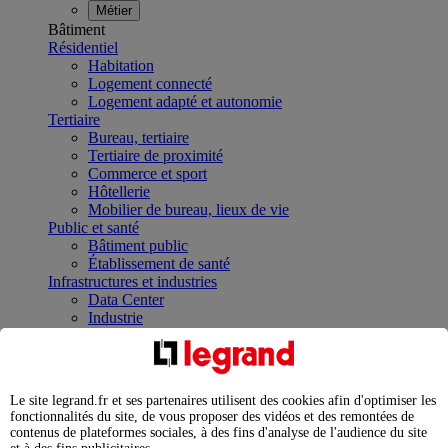
Métier
Bâtiment
Résidentiel
Habitation
Logement connecté
Logement adapté et autonomie
Tertiaire
Bureau, tertiaire
Tertiaire de proximité
Commerce et sport
Hôtellerie
Mobilier de bureau, lieux de vie
Public et santé
Bâtiment public
Établissement de santé
Infrastructures et industries
Data Center
Industrie
Infrastructures
À la une
Contrôler et planifier le fonctionnement des appareils
électriques avec le contacteur connecté
Le site legrand.fr et ses partenaires utilisent des cookies afin d'optimiser les
Répartir et optimiser son tableau électrique
fonctionnalités du site, de vous proposer des vidéos et des remontées de
Legrand Data Center Solutions : concentrer les
contenus de plateformes sociales, à des fins d'analyse de l'audience du site
expertises au service de vos performances