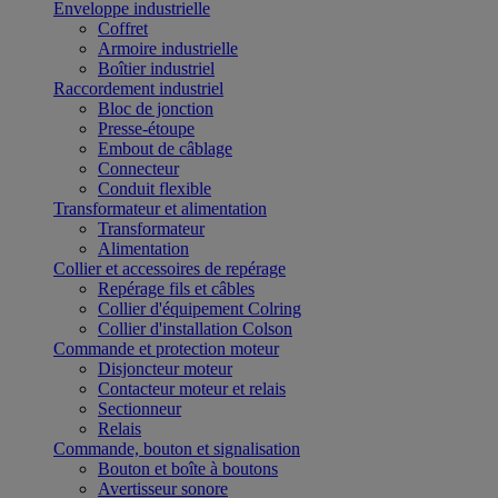
Enveloppe industrielle
Coffret
Armoire industrielle
Boîtier industriel
Raccordement industriel
Bloc de jonction
Presse-étoupe
Embout de câblage
Connecteur
Conduit flexible
Transformateur et alimentation
Transformateur
Alimentation
Collier et accessoires de repérage
Repérage fils et câbles
Collier d'équipement Colring
Collier d'installation Colson
Commande et protection moteur
Disjoncteur moteur
Contacteur moteur et relais
Sectionneur
Relais
Commande, bouton et signalisation
Bouton et boîte à boutons
Avertisseur sonore