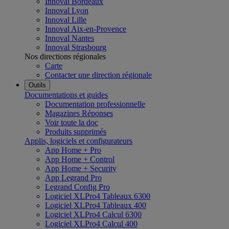
Innoval Bordeaux
Innoval Lyon
Innoval Lille
Innoval Aix-en-Provence
Innoval Nantes
Innoval Strasbourg
Nos directions régionales
Carte
Contacter une direction régionale
Outils
Documentations et guides
Documentation professionnelle
Magazines Réponses
Voir toute la doc
Produits supprimés
Applis, logiciels et configurateurs
App Home + Pro
App Home + Control
App Home + Security
App Legrand Pro
Legrand Config Pro
Logiciel XLPro4 Tableaux 6300
Logiciel XLPro4 Tableaux 400
Logiciel XLPro4 Calcul 6300
Logiciel XLPro4 Calcul 400