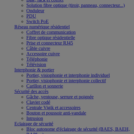
Solution fibre optique (tiroir, panneau, connecteur...)
Onduleur
PDU
Switch PoE
Réseau numérique résidentiel
Coffret de communication
Fibre optique résidentielle
Prise et connecteur RJ45
Câble cuivre
Accessoire cuivre
Téléphonie
Télévision
Interphonie & portier
Portier, visiophonie et interphonie individuel
Portier, visiophonie et interphonie collectif
Carillon et sonnerie
Sécurité des accès
Gâche, ventouse, serrure et poignée
Clavier codé
Centrale Vigik et accessoires
Bouton et poussoir anti-vandale
Intrusion
Eclairage de sécurité
Bloc autonome d'éclairage de sécurité (BAES, BAEH,