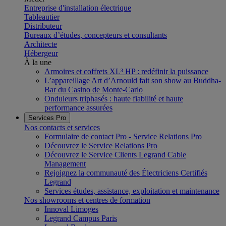
Entreprise d'installation électrique
Tableautier
Distributeur
Bureaux d’études, concepteurs et consultants
Architecte
Hébergeur
À la une
Armoires et coffrets XL³ HP : redéfinir la puissance
L’appareillage Art d’Arnould fait son show au Buddha-
Bar du Casino de Monte-Carlo
Onduleurs triphasés : haute fiabilité et haute
performance assurées
Services Pro
Nos contacts et services
Formulaire de contact Pro - Service Relations Pro
Découvrez le Service Relations Pro
Découvrez le Service Clients Legrand Cable
Management
Rejoignez la communauté des Électriciens Certifiés
Legrand
Services études, assistance, exploitation et maintenance
Nos showrooms et centres de formation
Innoval Limoges
Legrand Campus Paris