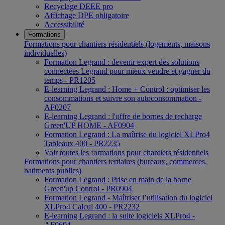
Recyclage DEEE pro
Affichage DPE obligatoire
Accessibilité
Formations
Formations pour chantiers résidentiels (logements, maisons
individuelles)
Formation Legrand : devenir expert des solutions
connectées Legrand pour mieux vendre et gagner du
temps - PR1205
E-learning Legrand : Home + Control : optimiser les
consommations et suivre son autoconsommation -
AF0207
E-learning Legrand : l'offre de bornes de recharge
Green'UP HOME - AF0904
Formation Legrand : La maîtrise du logiciel XLPro4
Tableaux 400 - PR2235
Voir toutes les formations pour chantiers résidentiels
Formations pour chantiers tertiaires (bureaux, commerces,
batiments publics)
Formation Legrand : Prise en main de la borne
Green'up Control - PR0904
Formation Legrand - Maîtriser l’utilisation du logiciel
XLPro4 Calcul 400 - PR2232
E-learning Legrand : la suite logiciels XLPro4 -
AF0604