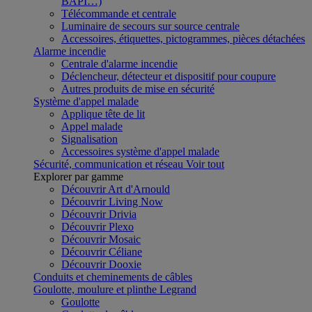
BAPI…)
Télécommande et centrale
Luminaire de secours sur source centrale
Accessoires, étiquettes, pictogrammes, pièces détachées
Alarme incendie
Centrale d'alarme incendie
Déclencheur, détecteur et dispositif pour coupure
Autres produits de mise en sécurité
Système d'appel malade
Applique tête de lit
Appel malade
Signalisation
Accessoires système d'appel malade
Sécurité, communication et réseau
Voir tout
Explorer par gamme
Découvrir Art d'Arnould
Découvrir Living Now
Découvrir Drivia
Découvrir Plexo
Découvrir Mosaic
Découvrir Céliane
Découvrir Dooxie
Conduits et cheminements de câbles
Goulotte, moulure et plinthe Legrand
Goulotte