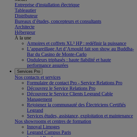
Entreprise d'installation électrique
Tableautier
Distributeur
Bureaux d’études, concepteurs et consultants
Architecte
Hébergeur
À la une
Armoires et coffrets XL³ HP : redéfinir la puissance
L’appareillage Art d’Arnould fait son show au Buddha-
Bar du Casino de Monte-Carlo
Onduleurs triphasés : haute fiabilité et haute
performance assurées
Services Pro
Nos contacts et services
Formulaire de contact Pro - Service Relations Pro
Découvrez le Service Relations Pro
Découvrez le Service Clients Legrand Cable
Management
Rejoignez la communauté des Électriciens Certifiés
Legrand
Services études, assistance, exploitation et maintenance
Nos showrooms et centres de formation
Innoval Limoges
Legrand Campus Paris