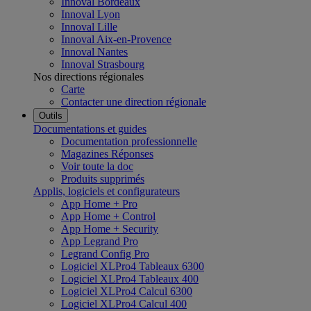
Innoval Bordeaux
Innoval Lyon
Innoval Lille
Innoval Aix-en-Provence
Innoval Nantes
Innoval Strasbourg
Nos directions régionales
Carte
Contacter une direction régionale
Outils
Documentations et guides
Documentation professionnelle
Magazines Réponses
Voir toute la doc
Produits supprimés
Applis, logiciels et configurateurs
App Home + Pro
App Home + Control
App Home + Security
App Legrand Pro
Legrand Config Pro
Logiciel XLPro4 Tableaux 6300
Logiciel XLPro4 Tableaux 400
Logiciel XLPro4 Calcul 6300
Logiciel XLPro4 Calcul 400