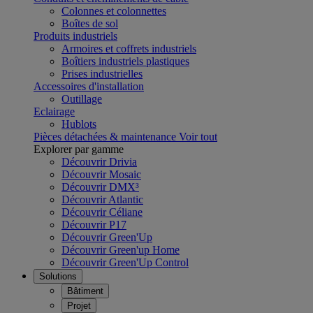
Colonnes et colonnettes
Boîtes de sol
Produits industriels
Armoires et coffrets industriels
Boîtiers industriels plastiques
Prises industrielles
Accessoires d'installation
Outillage
Eclairage
Hublots
Pièces détachées & maintenance
Voir tout
Explorer par gamme
Découvrir Drivia
Découvrir Mosaic
Découvrir DMX³
Découvrir Atlantic
Découvrir Céliane
Découvrir P17
Découvrir Green'Up
Découvrir Green'up Home
Découvrir Green'Up Control
Solutions
Bâtiment
Projet