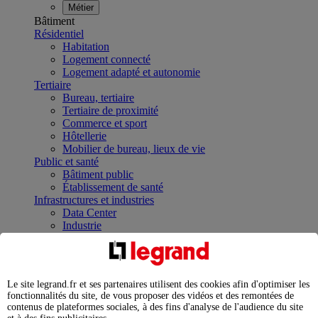
Métier
Bâtiment
Résidentiel
Habitation
Logement connecté
Logement adapté et autonomie
Tertiaire
Bureau, tertiaire
Tertiaire de proximité
Commerce et sport
Hôtellerie
Mobilier de bureau, lieux de vie
Public et santé
Bâtiment public
Établissement de santé
Infrastructures et industries
Data Center
Industrie
Infrastructures
À la une
Contrôler et planifier le fonctionnement des appareils
électriques avec le contacteur connecté
Le site legrand.fr et ses partenaires utilisent des cookies afin d'optimiser les
Répartir et optimiser son tableau électrique
fonctionnalités du site, de vous proposer des vidéos et des remontées de
Legrand Data Center Solutions : concentrer les
contenus de plateformes sociales, à des fins d'analyse de l'audience du site
expertises au service de vos performances