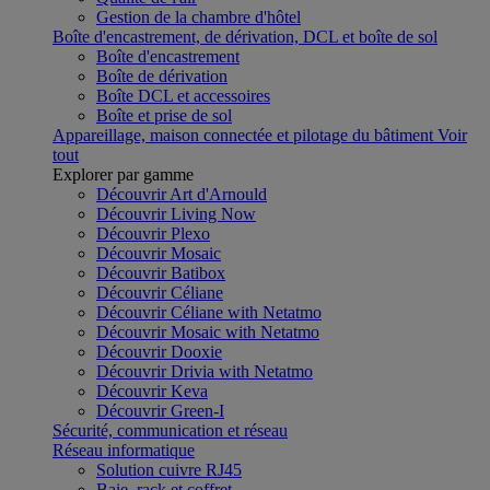
Gestion de la chambre d'hôtel
Boîte d'encastrement, de dérivation, DCL et boîte de sol
Boîte d'encastrement
Boîte de dérivation
Boîte DCL et accessoires
Boîte et prise de sol
Appareillage, maison connectée et pilotage du bâtiment
Voir
tout
Explorer par gamme
Découvrir Art d'Arnould
Découvrir Living Now
Découvrir Plexo
Découvrir Mosaic
Découvrir Batibox
Découvrir Céliane
Découvrir Céliane with Netatmo
Découvrir Mosaic with Netatmo
Découvrir Dooxie
Découvrir Drivia with Netatmo
Découvrir Keva
Découvrir Green-I
Sécurité, communication et réseau
Réseau informatique
Solution cuivre RJ45
Baie, rack et coffret