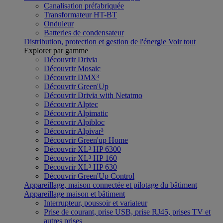
Canalisation préfabriquée
Transformateur HT-BT
Onduleur
Batteries de condensateur
Distribution, protection et gestion de l'énergie
Voir tout
Explorer par gamme
Découvrir Drivia
Découvrir Mosaic
Découvrir DMX³
Découvrir Green'Up
Découvrir Drivia with Netatmo
Découvrir Alptec
Découvrir Alpimatic
Découvrir Alpibloc
Découvrir Alpivar³
Découvrir Green'up Home
Découvrir XL³ HP 6300
Découvrir XL³ HP 160
Découvrir XL³ HP 630
Découvrir Green'Up Control
Appareillage, maison connectée et pilotage du bâtiment
Appareillage maison et bâtiment
Interrupteur, poussoir et variateur
Prise de courant, prise USB, prise RJ45, prises TV et
autres prises