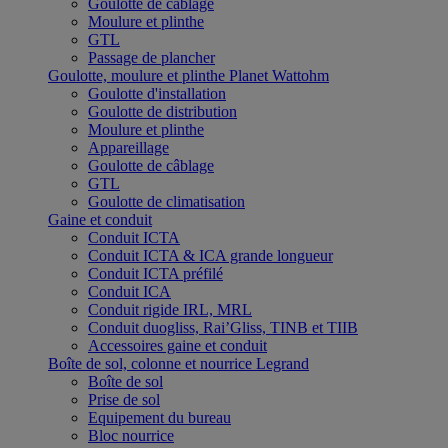
Goulotte de câblage
Moulure et plinthe
GTL
Passage de plancher
Goulotte, moulure et plinthe Planet Wattohm
Goulotte d'installation
Goulotte de distribution
Moulure et plinthe
Appareillage
Goulotte de câblage
GTL
Goulotte de climatisation
Gaine et conduit
Conduit ICTA
Conduit ICTA & ICA grande longueur
Conduit ICTA préfilé
Conduit ICA
Conduit rigide IRL, MRL
Conduit duogliss, Rai’Gliss, TINB et TIIB
Accessoires gaine et conduit
Boîte de sol, colonne et nourrice Legrand
Boîte de sol
Prise de sol
Equipement du bureau
Bloc nourrice