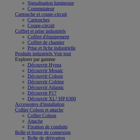
Signalisation lumineuse
Commutateur
Cartouche et coupe-circuit
Cartouches
Coupe-circuit
Coffret et prise industriels
Coffret d'équipement
Coffret de chantier
Prise et fiche industrielle
Produits industriels
Voir tout
Explorer par gamme
Découvrir Hypra
Découvrir Mosaic
Découvrir Colson
Découvrir Colring
Découvrir Atlantic
Découvrir P17
Découvrir XL³ HP 6300
Accessoires d'installation
Collier Colson et attache
Collier Colson
Attache
Fixation de conduits
Boîte et borne de connexion
Boîte de dérivation