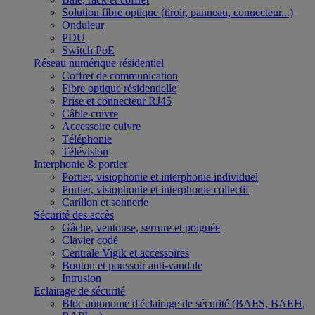
Solution fibre optique (tiroir, panneau, connecteur...)
Onduleur
PDU
Switch PoE
Réseau numérique résidentiel
Coffret de communication
Fibre optique résidentielle
Prise et connecteur RJ45
Câble cuivre
Accessoire cuivre
Téléphonie
Télévision
Interphonie & portier
Portier, visiophonie et interphonie individuel
Portier, visiophonie et interphonie collectif
Carillon et sonnerie
Sécurité des accès
Gâche, ventouse, serrure et poignée
Clavier codé
Centrale Vigik et accessoires
Bouton et poussoir anti-vandale
Intrusion
Eclairage de sécurité
Bloc autonome d'éclairage de sécurité (BAES, BAEH,