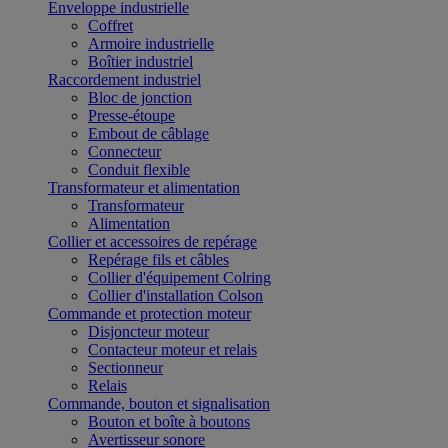
Enveloppe industrielle
Coffret
Armoire industrielle
Boîtier industriel
Raccordement industriel
Bloc de jonction
Presse-étoupe
Embout de câblage
Connecteur
Conduit flexible
Transformateur et alimentation
Transformateur
Alimentation
Collier et accessoires de repérage
Repérage fils et câbles
Collier d'équipement Colring
Collier d'installation Colson
Commande et protection moteur
Disjoncteur moteur
Contacteur moteur et relais
Sectionneur
Relais
Commande, bouton et signalisation
Bouton et boîte à boutons
Avertisseur sonore