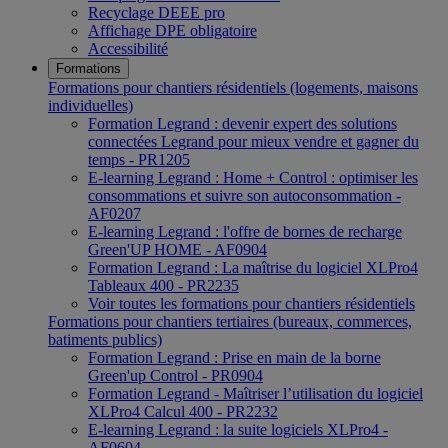
Recyclage DEEE pro
Affichage DPE obligatoire
Accessibilité
Formations
Formations pour chantiers résidentiels (logements, maisons
individuelles)
Formation Legrand : devenir expert des solutions
connectées Legrand pour mieux vendre et gagner du
temps - PR1205
E-learning Legrand : Home + Control : optimiser les
consommations et suivre son autoconsommation -
AF0207
E-learning Legrand : l'offre de bornes de recharge
Green'UP HOME - AF0904
Formation Legrand : La maîtrise du logiciel XLPro4
Tableaux 400 - PR2235
Voir toutes les formations pour chantiers résidentiels
Formations pour chantiers tertiaires (bureaux, commerces,
batiments publics)
Formation Legrand : Prise en main de la borne
Green'up Control - PR0904
Formation Legrand - Maîtriser l’utilisation du logiciel
XLPro4 Calcul 400 - PR2232
E-learning Legrand : la suite logiciels XLPro4 -
AF0604