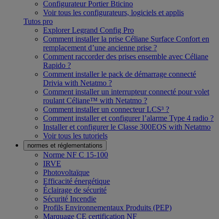
Configurateur Portier Bticino
Voir tous les configurateurs, logiciels et applis
Tutos pro
Explorer Legrand Config Pro
Comment installer la prise Céliane Surface Confort en
remplacement d’une ancienne prise ?
Comment raccorder des prises ensemble avec Céliane
Rapido ?
Comment installer le pack de démarrage connecté
Drivia with Netatmo ?
Comment installer un interrupteur connecté pour volet
roulant Céliane™ with Netatmo ?
Comment installer un connecteur LCS³ ?
Comment installer et configurer l’alarme Type 4 radio ?
Installer et configurer le Classe 300EOS with Netatmo
Voir tous les tutoriels
normes et réglementations
Norme NF C 15-100
IRVE
Photovoltaïque
Efficacité énergétique
Éclairage de sécurité
Sécurité Incendie
Profils Environnementaux Produits (PEP)
Marquage CE certification NF