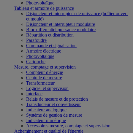
Photovoltaïque
Tableau et armoire de puissance
Disjoncteur et interrupteur de puissance (boîtier ouvert
et moulé)
Disjoncteur et interrupteur modulaire
Bloc différentiel puissance modulaire
Répartition et distribution
Parafoudre
Commande et signalisation
Armoire électrique
Photovoltaïque
Cartouche
Mesure, comptage et supervision
Compteur d'énergie
Centrale de mesure
Transformateur
Logiciel et supervision
Interface
Relais de mesure et de protection
Transducteur et convertisseur
Indicateur analogique
Système de gestion de mesure
Indicateur numérique
Accessoires mesure, comptage et supervision
Acheminement et qualité de l'énergie