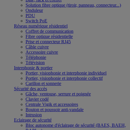
Solution fibre optique (tiroir, panneau, connecteur...)
Onduleur
PDU
Switch PoE
Réseau numérique résidentiel
Coffret de communication
Fibre optique résidentielle
Prise et connecteur RJ45
Câble cuivre
Accessoire cuivre
Téléphonie
Télévision
Interphonie & portier
Portier, visiophonie et interphonie individuel
Portier, visiophonie et interphonie collectif
Carillon et sonnerie
Sécurité des accès
Gâche, ventouse, serrure et poignée
Clavier codé
Centrale Vigik et accessoires
Bouton et poussoir anti-vandale
Intrusion
Eclairage de sécurité
Bloc autonome d'éclairage de sécurité (BAES, BAEH,