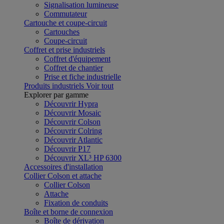
Signalisation lumineuse
Commutateur
Cartouche et coupe-circuit
Cartouches
Coupe-circuit
Coffret et prise industriels
Coffret d'équipement
Coffret de chantier
Prise et fiche industrielle
Produits industriels
Voir tout
Explorer par gamme
Découvrir Hypra
Découvrir Mosaic
Découvrir Colson
Découvrir Colring
Découvrir Atlantic
Découvrir P17
Découvrir XL³ HP 6300
Accessoires d'installation
Collier Colson et attache
Collier Colson
Attache
Fixation de conduits
Boîte et borne de connexion
Boîte de dérivation