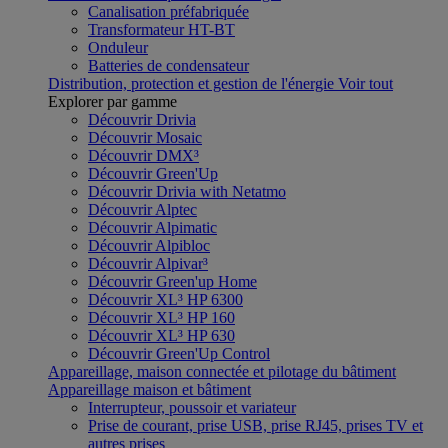
Canalisation préfabriquée
Transformateur HT-BT
Onduleur
Batteries de condensateur
Distribution, protection et gestion de l'énergie
Voir tout
Explorer par gamme
Découvrir Drivia
Découvrir Mosaic
Découvrir DMX³
Découvrir Green'Up
Découvrir Drivia with Netatmo
Découvrir Alptec
Découvrir Alpimatic
Découvrir Alpibloc
Découvrir Alpivar³
Découvrir Green'up Home
Découvrir XL³ HP 6300
Découvrir XL³ HP 160
Découvrir XL³ HP 630
Découvrir Green'Up Control
Appareillage, maison connectée et pilotage du bâtiment
Appareillage maison et bâtiment
Interrupteur, poussoir et variateur
Prise de courant, prise USB, prise RJ45, prises TV et
autres prises