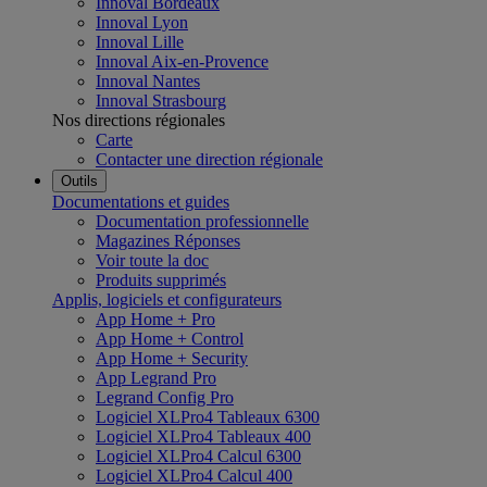
Innoval Bordeaux
Innoval Lyon
Innoval Lille
Innoval Aix-en-Provence
Innoval Nantes
Innoval Strasbourg
Nos directions régionales
Carte
Contacter une direction régionale
Outils
Documentations et guides
Documentation professionnelle
Magazines Réponses
Voir toute la doc
Produits supprimés
Applis, logiciels et configurateurs
App Home + Pro
App Home + Control
App Home + Security
App Legrand Pro
Legrand Config Pro
Logiciel XLPro4 Tableaux 6300
Logiciel XLPro4 Tableaux 400
Logiciel XLPro4 Calcul 6300
Logiciel XLPro4 Calcul 400