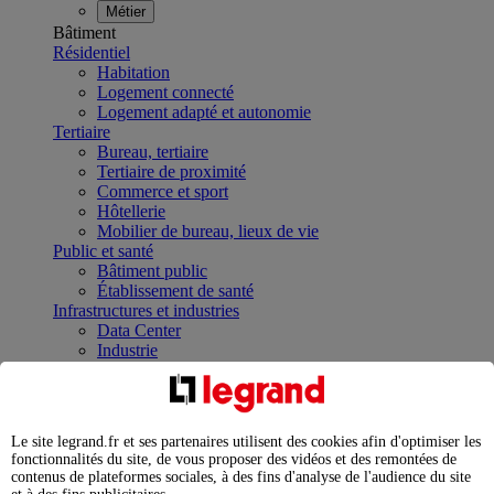
Métier
Bâtiment
Résidentiel
Habitation
Logement connecté
Logement adapté et autonomie
Tertiaire
Bureau, tertiaire
Tertiaire de proximité
Commerce et sport
Hôtellerie
Mobilier de bureau, lieux de vie
Public et santé
Bâtiment public
Établissement de santé
Infrastructures et industries
Data Center
Industrie
Infrastructures
À la une
Contrôler et planifier le fonctionnement des appareils
électriques avec le contacteur connecté
Le site legrand.fr et ses partenaires utilisent des cookies afin d'optimiser les
Répartir et optimiser son tableau électrique
fonctionnalités du site, de vous proposer des vidéos et des remontées de
Legrand Data Center Solutions : concentrer les
contenus de plateformes sociales, à des fins d'analyse de l'audience du site
expertises au service de vos performances