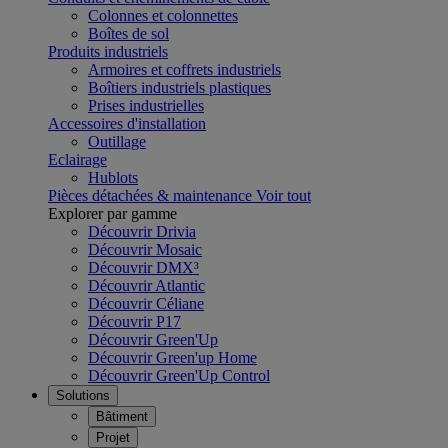
Colonnes et colonnettes
Boîtes de sol
Produits industriels
Armoires et coffrets industriels
Boîtiers industriels plastiques
Prises industrielles
Accessoires d'installation
Outillage
Eclairage
Hublots
Pièces détachées & maintenance
Voir tout
Explorer par gamme
Découvrir Drivia
Découvrir Mosaic
Découvrir DMX³
Découvrir Atlantic
Découvrir Céliane
Découvrir P17
Découvrir Green'Up
Découvrir Green'up Home
Découvrir Green'Up Control
Solutions
Bâtiment
Projet