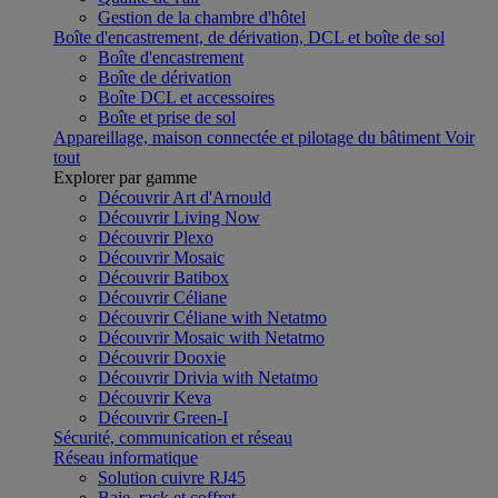
Gestion de la chambre d'hôtel
Boîte d'encastrement, de dérivation, DCL et boîte de sol
Boîte d'encastrement
Boîte de dérivation
Boîte DCL et accessoires
Boîte et prise de sol
Appareillage, maison connectée et pilotage du bâtiment
Voir
tout
Explorer par gamme
Découvrir Art d'Arnould
Découvrir Living Now
Découvrir Plexo
Découvrir Mosaic
Découvrir Batibox
Découvrir Céliane
Découvrir Céliane with Netatmo
Découvrir Mosaic with Netatmo
Découvrir Dooxie
Découvrir Drivia with Netatmo
Découvrir Keva
Découvrir Green-I
Sécurité, communication et réseau
Réseau informatique
Solution cuivre RJ45
Baie, rack et coffret