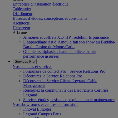
Entreprise d'installation électrique
Tableautier
Distributeur
Bureaux d’études, concepteurs et consultants
Architecte
Hébergeur
À la une
Armoires et coffrets XL³ HP : redéfinir la puissance
L’appareillage Art d’Arnould fait son show au Buddha-
Bar du Casino de Monte-Carlo
Onduleurs triphasés : haute fiabilité et haute
performance assurées
Services Pro
Nos contacts et services
Formulaire de contact Pro - Service Relations Pro
Découvrez le Service Relations Pro
Découvrez le Service Clients Legrand Cable
Management
Rejoignez la communauté des Électriciens Certifiés
Legrand
Services études, assistance, exploitation et maintenance
Nos showrooms et centres de formation
Innoval Limoges
Legrand Campus Paris