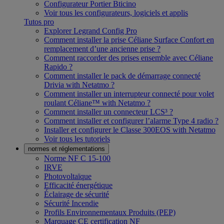
Configurateur Portier Bticino
Voir tous les configurateurs, logiciels et applis
Tutos pro
Explorer Legrand Config Pro
Comment installer la prise Céliane Surface Confort en
remplacement d’une ancienne prise ?
Comment raccorder des prises ensemble avec Céliane
Rapido ?
Comment installer le pack de démarrage connecté
Drivia with Netatmo ?
Comment installer un interrupteur connecté pour volet
roulant Céliane™ with Netatmo ?
Comment installer un connecteur LCS³ ?
Comment installer et configurer l’alarme Type 4 radio ?
Installer et configurer le Classe 300EOS with Netatmo
Voir tous les tutoriels
normes et réglementations
Norme NF C 15-100
IRVE
Photovoltaïque
Efficacité énergétique
Éclairage de sécurité
Sécurité Incendie
Profils Environnementaux Produits (PEP)
Marquage CE certification NF