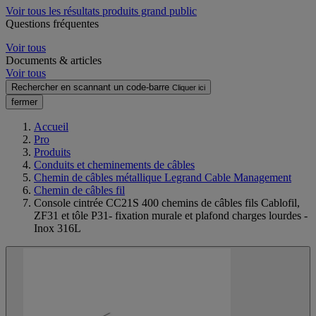
Voir tous les résultats produits grand public
Questions fréquentes
Voir tous
Documents & articles
Voir tous
Rechercher en scannant un code-barre
Cliquer ici
fermer
Accueil
Pro
Produits
Conduits et cheminements de câbles
Chemin de câbles métallique Legrand Cable Management
Chemin de câbles fil
Console cintrée CC21S 400 chemins de câbles fils Cablofil,
ZF31 et tôle P31- fixation murale et plafond charges lourdes -
Inox 316L