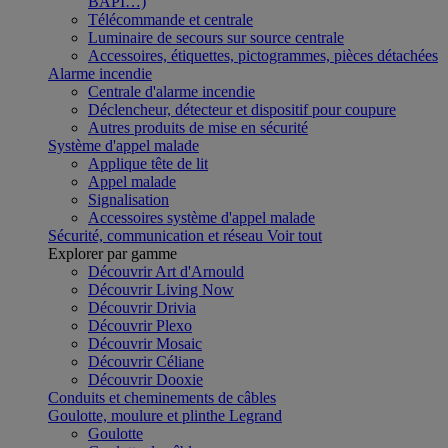
BAPI…)
Télécommande et centrale
Luminaire de secours sur source centrale
Accessoires, étiquettes, pictogrammes, pièces détachées
Alarme incendie
Centrale d'alarme incendie
Déclencheur, détecteur et dispositif pour coupure
Autres produits de mise en sécurité
Système d'appel malade
Applique tête de lit
Appel malade
Signalisation
Accessoires système d'appel malade
Sécurité, communication et réseau
Voir tout
Explorer par gamme
Découvrir Art d'Arnould
Découvrir Living Now
Découvrir Drivia
Découvrir Plexo
Découvrir Mosaic
Découvrir Céliane
Découvrir Dooxie
Conduits et cheminements de câbles
Goulotte, moulure et plinthe Legrand
Goulotte