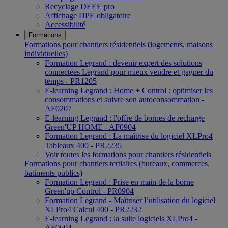
Recyclage DEEE pro
Affichage DPE obligatoire
Accessibilité
Formations
Formations pour chantiers résidentiels (logements, maisons
individuelles)
Formation Legrand : devenir expert des solutions
connectées Legrand pour mieux vendre et gagner du
temps - PR1205
E-learning Legrand : Home + Control : optimiser les
consommations et suivre son autoconsommation -
AF0207
E-learning Legrand : l'offre de bornes de recharge
Green'UP HOME - AF0904
Formation Legrand : La maîtrise du logiciel XLPro4
Tableaux 400 - PR2235
Voir toutes les formations pour chantiers résidentiels
Formations pour chantiers tertiaires (bureaux, commerces,
batiments publics)
Formation Legrand : Prise en main de la borne
Green'up Control - PR0904
Formation Legrand - Maîtriser l’utilisation du logiciel
XLPro4 Calcul 400 - PR2232
E-learning Legrand : la suite logiciels XLPro4 -
AF0604