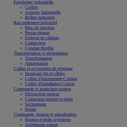
Enveloppe industrielle
Coffret
Armoire industrielle
Boîtier industriel
Raccordement industriel
Bloc de jonction
Presse-étoupe
Embout de câblage
Connecteur
Conduit flexible
Transformateur et alimentation
Transformateur
Alimentation
Collier et accessoires de repérage
Repérage fils et câbles
Collier d'équipement Colring
Collier d'installation Colson
Commande et protection moteur
Disjoncteur moteur
Contacteur moteur et relais
Sectionneur
Relais
Commande, bouton et signalisation
Bouton et boîte à boutons
Avertisseur sonore