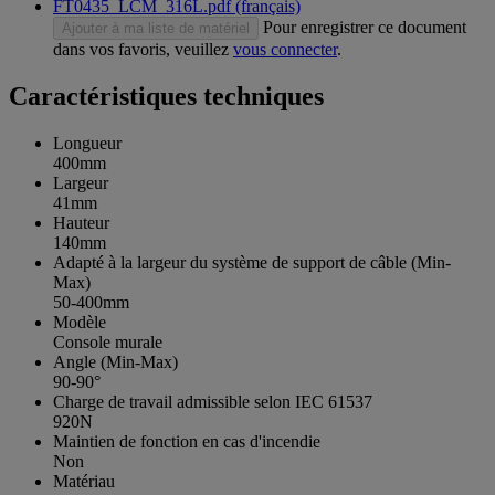
FT0435_LCM_316L.pdf (français)
Pour enregistrer ce document
Ajouter à ma liste de matériel
dans vos favoris, veuillez
vous connecter
.
Caractéristiques techniques
Longueur
400mm
Largeur
41mm
Hauteur
140mm
Adapté à la largeur du système de support de câble (Min-
Max)
50-400mm
Modèle
Console murale
Angle (Min-Max)
90-90°
Charge de travail admissible selon IEC 61537
920N
Maintien de fonction en cas d'incendie
Non
Matériau