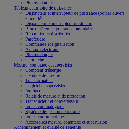
Photovoltaïque
Tableau et armoire de puissance
Disjoncteur et interrupteur de puissance (boîtier ouvert
et moulé)
Disjoncteur et interrupteur modulaire
Bloc différentiel puissance modulaire
Répartition et distribution
Parafoudre
Commande et signalisation
Armoire électrique
Photovoltaïque
Cartouche
Mesure, comptage et supervision
Compteur d'énergie
Centrale de mesure
Transformateur
Logiciel et supervision
Interface
Relais de mesure et de protection
Transducteur et convertisseur
Indicateur analogique
Système de gestion de mesure
Indicateur numérique
Accessoires mesure, comptage et supervision
Acheminement et qualité de l'énergie