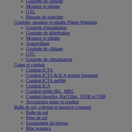
Goulotte de câblage
Moulure et plinthe
GTL
Passage de plancher
Goulotte, moulure et plinthe Planet Wattohm
Goulotte d'installation
Goulotte de distribution
Moulure et plinthe
Appareillage
Goulotte de câblage
GTL
Goulotte de climatisation
Gaine et conduit
Conduit ICTA
Conduit ICTA & ICA grande longueur
Conduit ICTA préfilé
Conduit ICA
Conduit rigide IRL, MRL
Conduit duogliss, Rai’Gliss, TINB et TIIB
Accessoires gaine et conduit
Boîte de sol, colonne et nourrice Legrand
Boîte de sol
Prise de sol
Equipement du bureau
Bloc nourrice