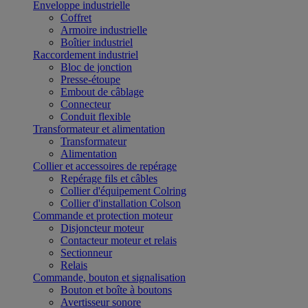
Enveloppe industrielle
Coffret
Armoire industrielle
Boîtier industriel
Raccordement industriel
Bloc de jonction
Presse-étoupe
Embout de câblage
Connecteur
Conduit flexible
Transformateur et alimentation
Transformateur
Alimentation
Collier et accessoires de repérage
Repérage fils et câbles
Collier d'équipement Colring
Collier d'installation Colson
Commande et protection moteur
Disjoncteur moteur
Contacteur moteur et relais
Sectionneur
Relais
Commande, bouton et signalisation
Bouton et boîte à boutons
Avertisseur sonore