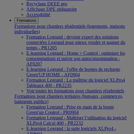
Recyclage DEEE pro
Affichage DPE obligatoire
Accessibilité
Formations
Formations pour chantiers résidentiels (logements, maisons
individuelles)
Formation Legrand : devenir expert des solutions
connectées Legrand pour mieux vendre et gagner du
temps - PR1205
E-learning Legrand : Home + Control : optimiser les
consommations et suivre son autoconsommation -
AF0207
E-learning Legrand : l'offre de bornes de recharge
Green'UP HOME - AF0904
Formation Legrand : La maîtrise du logiciel XLPro4
Tableaux 400 - PR2235
Voir toutes les formations pour chantiers résidentiels
Formations pour chantiers tertiaires (bureaux, commerces,
batiments publics)
Formation Legrand : Prise en main de la borne
Green'up Control - PR0904
Formation Legrand - Maîtriser l’utilisation du logiciel
XLPro4 Calcul 400 - PR2232
E-learning Legrand : la suite logiciels XLPro4 -
AF0604