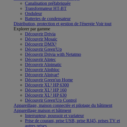
Canalisation préfabriquée
Transformateur HT-BT
Onduleur
Batteries de condensateur
Distribution, protection et gestion de l'énergie
Voir tout
Explorer par gamme
Découvrir Drivia
Découvrir Mosaic
Découvrir DMX³
Découvrir Green'Up
Découvrir Drivia with Netatmo
Découvrir Alptec
Découvrir Alpimatic
Découvrir Alpibloc
Découvrir Alpivar³
Découvrir Green'up Home
Découvrir XL³ HP 6300
Découvrir XL³ HP 160
Découvrir XL³ HP 630
Découvrir Green'Up Control
Appareillage, maison connectée et pilotage du bâtiment
Appareillage maison et bâtiment
Interrupteur, poussoir et variateur
Prise de courant, prise USB, prise RJ45, prises TV et
autres prises