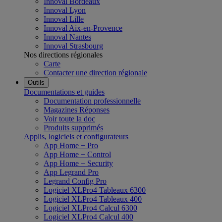
Innoval Bordeaux
Innoval Lyon
Innoval Lille
Innoval Aix-en-Provence
Innoval Nantes
Innoval Strasbourg
Nos directions régionales
Carte
Contacter une direction régionale
Outils
Documentations et guides
Documentation professionnelle
Magazines Réponses
Voir toute la doc
Produits supprimés
Applis, logiciels et configurateurs
App Home + Pro
App Home + Control
App Home + Security
App Legrand Pro
Legrand Config Pro
Logiciel XLPro4 Tableaux 6300
Logiciel XLPro4 Tableaux 400
Logiciel XLPro4 Calcul 6300
Logiciel XLPro4 Calcul 400