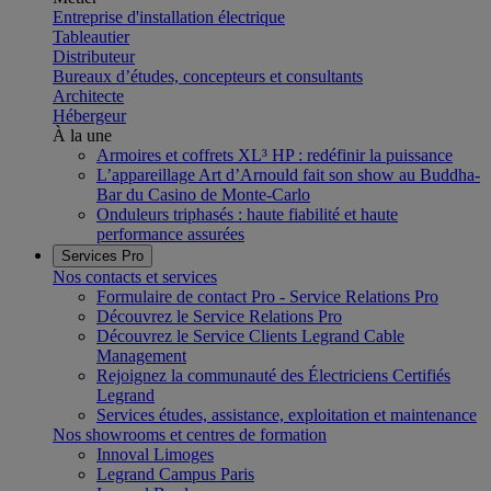
Entreprise d'installation électrique
Tableautier
Distributeur
Bureaux d’études, concepteurs et consultants
Architecte
Hébergeur
À la une
Armoires et coffrets XL³ HP : redéfinir la puissance
L’appareillage Art d’Arnould fait son show au Buddha-
Bar du Casino de Monte-Carlo
Onduleurs triphasés : haute fiabilité et haute
performance assurées
Services Pro
Nos contacts et services
Formulaire de contact Pro - Service Relations Pro
Découvrez le Service Relations Pro
Découvrez le Service Clients Legrand Cable
Management
Rejoignez la communauté des Électriciens Certifiés
Legrand
Services études, assistance, exploitation et maintenance
Nos showrooms et centres de formation
Innoval Limoges
Legrand Campus Paris