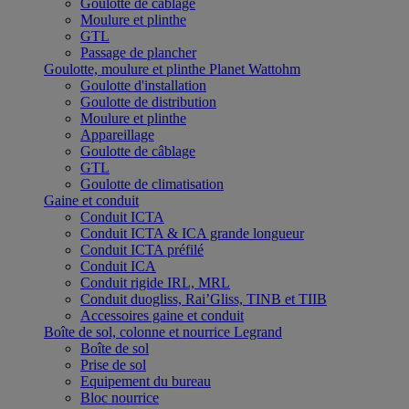
Goulotte de câblage
Moulure et plinthe
GTL
Passage de plancher
Goulotte, moulure et plinthe Planet Wattohm
Goulotte d'installation
Goulotte de distribution
Moulure et plinthe
Appareillage
Goulotte de câblage
GTL
Goulotte de climatisation
Gaine et conduit
Conduit ICTA
Conduit ICTA & ICA grande longueur
Conduit ICTA préfilé
Conduit ICA
Conduit rigide IRL, MRL
Conduit duogliss, Rai’Gliss, TINB et TIIB
Accessoires gaine et conduit
Boîte de sol, colonne et nourrice Legrand
Boîte de sol
Prise de sol
Equipement du bureau
Bloc nourrice