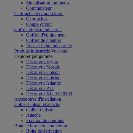
Signalisation lumineuse
Commutateur
Cartouche et coupe-circuit
Cartouches
Coupe-circuit
Coffret et prise industriels
Coffret d'équipement
Coffret de chantier
Prise et fiche industrielle
Produits industriels
Voir tout
Explorer par gamme
Découvrir Hypra
Découvrir Mosaic
Découvrir Colson
Découvrir Colring
Découvrir Atlantic
Découvrir P17
Découvrir XL³ HP 6300
Accessoires d'installation
Collier Colson et attache
Collier Colson
Attache
Fixation de conduits
Boîte et borne de connexion
Boîte de dérivation