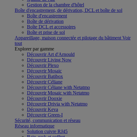
Gestion de la chambre d'hôtel
Boîte d'encastrement, de dérivation, DCL et boîte de sol
Boîte d'encastrement
Boîte de dérivation
Boîte DCL et accessoires
Boîte et prise de sol
Appareillage, maison connectée et pilotage du bâtiment
Voir
tout
Explorer par gamme
Découvrir Art d'Arnould
Découvrir Living Now
Découvrir Plexo
Découvrir Mosaic
Découvrir Batibox
Découvrir Céliane
Découvrir Céliane with Netatmo
Découvrir Mosaic with Netatmo
Découvrir Dooxie
Découvrir Drivia with Netatmo
Découvrir Keva
Découvrir Green-I
Sécurité, communication et réseau
Réseau informatique
Solution cuivre RJ45
Baie, rack et coffret