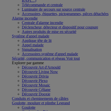
BAPI…)
Télécommande et centrale
Luminaire de secours sur source centrale
Accessoires, étiquettes, pictogrammes, pièces détachées
Alarme incendie
Centrale d'alarme incendie
Déclencheur, détecteur et dispositif pour coupure
Autres produits de mise en sécurité
Système d'appel malade
Applique tête de lit
Appel malade
Signalisation
Accessoires système d'appel malade
Sécurité, communication et réseau
Voir tout
Explorer par gamme
Découvrir Art d'Arnould
Découvrir Living Now
Découvrir Drivia
Découvrir Plexo
Découvrir Mosaic
Découvrir Céliane
Découvrir Dooxie
Conduits et cheminements de câbles
Goulotte, moulure et plinthe Legrand
Goulotte