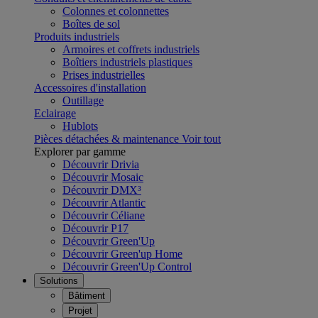
Colonnes et colonnettes
Boîtes de sol
Produits industriels
Armoires et coffrets industriels
Boîtiers industriels plastiques
Prises industrielles
Accessoires d'installation
Outillage
Eclairage
Hublots
Pièces détachées & maintenance
Voir tout
Explorer par gamme
Découvrir Drivia
Découvrir Mosaic
Découvrir DMX³
Découvrir Atlantic
Découvrir Céliane
Découvrir P17
Découvrir Green'Up
Découvrir Green'up Home
Découvrir Green'Up Control
Solutions
Bâtiment
Projet