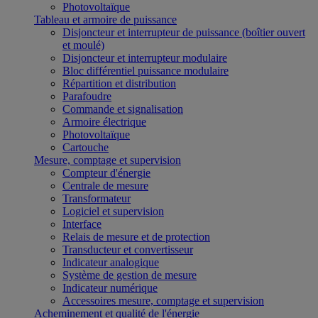
Photovoltaïque
Tableau et armoire de puissance
Disjoncteur et interrupteur de puissance (boîtier ouvert
et moulé)
Disjoncteur et interrupteur modulaire
Bloc différentiel puissance modulaire
Répartition et distribution
Parafoudre
Commande et signalisation
Armoire électrique
Photovoltaïque
Cartouche
Mesure, comptage et supervision
Compteur d'énergie
Centrale de mesure
Transformateur
Logiciel et supervision
Interface
Relais de mesure et de protection
Transducteur et convertisseur
Indicateur analogique
Système de gestion de mesure
Indicateur numérique
Accessoires mesure, comptage et supervision
Acheminement et qualité de l'énergie