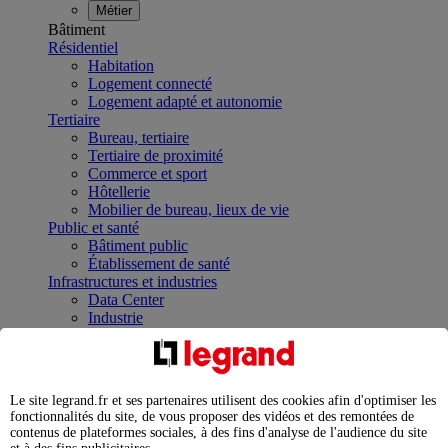
Métier
Bâtiment
Résidentiel
Habitation
Logement connecté
Logement adapté et autonomie
Tertiaire
Bureau, tertiaire
Tertiaire de proximité
Commerce et sport
Hôtellerie
Mobilier de bureau, lieux de vie
Public et santé
Bâtiment public
Établissement de santé
Infrastructures et industries
Data Center
Industrie
Infrastructures
À la une
Contrôler et planifier le fonctionnement des appareils
électriques avec le contacteur connecté
Le site legrand.fr et ses partenaires utilisent des cookies afin d'optimiser les
Répartir et optimiser son tableau électrique
fonctionnalités du site, de vous proposer des vidéos et des remontées de
Legrand Data Center Solutions : concentrer les
contenus de plateformes sociales, à des fins d'analyse de l'audience du site
expertises au service de vos performances