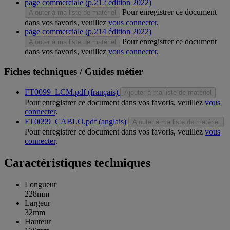
page commerciale (p.212 édition 2022)
Pour enregistrer ce document
Ajouter à ma liste de matériel
dans vos favoris, veuillez
vous connecter
.
page commerciale (p.214 édition 2022)
Pour enregistrer ce document
Ajouter à ma liste de matériel
dans vos favoris, veuillez
vous connecter
.
Fiches techniques / Guides métier
FT0099_LCM.pdf (français)
Ajouter à ma liste de matériel
Pour enregistrer ce document dans vos favoris, veuillez
vous
connecter
.
FT0099_CABLO.pdf (anglais)
Ajouter à ma liste de matériel
Pour enregistrer ce document dans vos favoris, veuillez
vous
connecter
.
Caractéristiques techniques
Longueur
228mm
Largeur
32mm
Hauteur