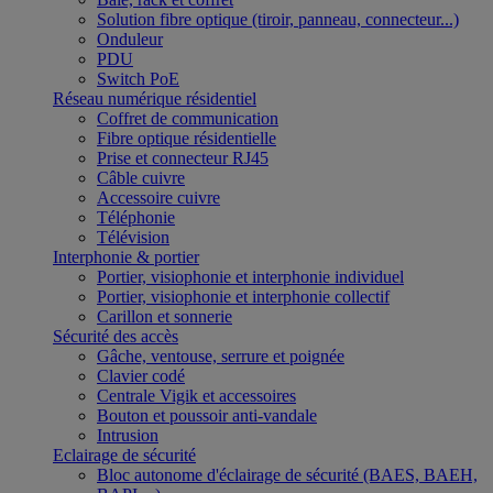
Solution fibre optique (tiroir, panneau, connecteur...)
Onduleur
PDU
Switch PoE
Réseau numérique résidentiel
Coffret de communication
Fibre optique résidentielle
Prise et connecteur RJ45
Câble cuivre
Accessoire cuivre
Téléphonie
Télévision
Interphonie & portier
Portier, visiophonie et interphonie individuel
Portier, visiophonie et interphonie collectif
Carillon et sonnerie
Sécurité des accès
Gâche, ventouse, serrure et poignée
Clavier codé
Centrale Vigik et accessoires
Bouton et poussoir anti-vandale
Intrusion
Eclairage de sécurité
Bloc autonome d'éclairage de sécurité (BAES, BAEH,