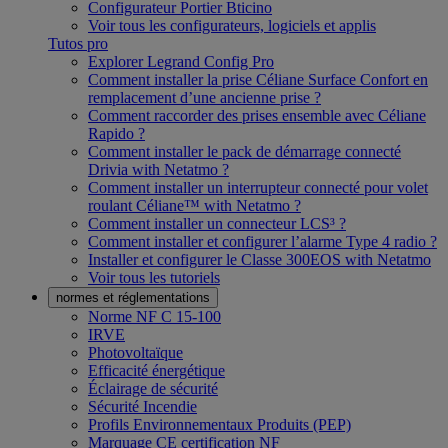
Configurateur Portier Bticino
Voir tous les configurateurs, logiciels et applis
Tutos pro
Explorer Legrand Config Pro
Comment installer la prise Céliane Surface Confort en
remplacement d’une ancienne prise ?
Comment raccorder des prises ensemble avec Céliane
Rapido ?
Comment installer le pack de démarrage connecté
Drivia with Netatmo ?
Comment installer un interrupteur connecté pour volet
roulant Céliane™ with Netatmo ?
Comment installer un connecteur LCS³ ?
Comment installer et configurer l’alarme Type 4 radio ?
Installer et configurer le Classe 300EOS with Netatmo
Voir tous les tutoriels
normes et réglementations
Norme NF C 15-100
IRVE
Photovoltaïque
Efficacité énergétique
Éclairage de sécurité
Sécurité Incendie
Profils Environnementaux Produits (PEP)
Marquage CE certification NF