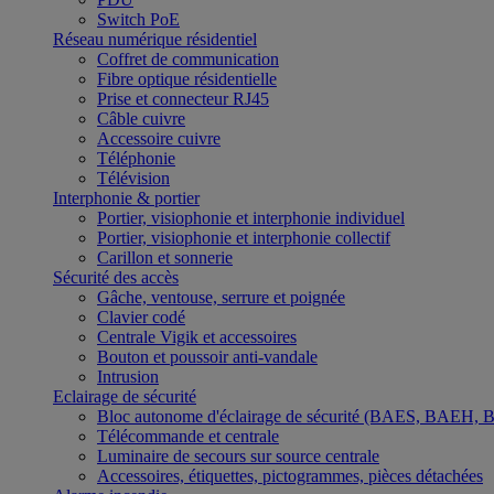
Switch PoE
Réseau numérique résidentiel
Coffret de communication
Fibre optique résidentielle
Prise et connecteur RJ45
Câble cuivre
Accessoire cuivre
Téléphonie
Télévision
Interphonie & portier
Portier, visiophonie et interphonie individuel
Portier, visiophonie et interphonie collectif
Carillon et sonnerie
Sécurité des accès
Gâche, ventouse, serrure et poignée
Clavier codé
Centrale Vigik et accessoires
Bouton et poussoir anti-vandale
Intrusion
Eclairage de sécurité
Bloc autonome d'éclairage de sécurité (BAES, BAEH,
Télécommande et centrale
Luminaire de secours sur source centrale
Accessoires, étiquettes, pictogrammes, pièces détachées