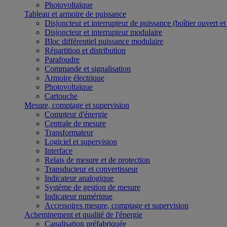
Photovoltaïque
Tableau et armoire de puissance
Disjoncteur et interrupteur de puissance (boîtier ouvert e
Disjoncteur et interrupteur modulaire
Bloc différentiel puissance modulaire
Répartition et distribution
Parafoudre
Commande et signalisation
Armoire électrique
Photovoltaïque
Cartouche
Mesure, comptage et supervision
Compteur d'énergie
Centrale de mesure
Transformateur
Logiciel et supervision
Interface
Relais de mesure et de protection
Transducteur et convertisseur
Indicateur analogique
Système de gestion de mesure
Indicateur numérique
Accessoires mesure, comptage et supervision
Acheminement et qualité de l'énergie
Canalisation préfabriquée