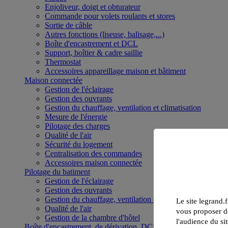
Enjoliveur, doigt et obturateur
Commande pour volets roulants et stores
Sortie de câble
Autres fonctions (liseuse, balisage,...)
Boîte d'encastrement et DCL
Support, boîtier & cadre saillie
Thermostat
Accessoires appareillage maison et bâtiment
Maison connectée
Gestion de l'éclairage
Gestion des ouvrants
Gestion du chauffage, ventilation et climatisation
Mesure de l'énergie
Pilotage des charges
Qualité de l'air
Sécurité du logement
Centralisation des commandes
Accessoires maison connectée
Pilotage du batiment
Gestion de l'éclairage
Gestion des ouvrants
Gestion du chauffage, ventilation et climatisation
Le site legrand.f
Qualité de l'air
vous proposer de
Gestion de la chambre d'hôtel
l'audience du sit
Boîte d'encastrement, de dérivation, DCL et boîte de sol