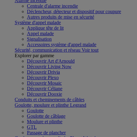
Alarme incendie
Centrale d'alarme incendie
Déclencheur, détecteur et dispositif pour coupure
Autres produits de mise en sécurité
Système d'appel malade
Applique tête de lit
Appel malade
Signalisation
Accessoires système d'appel malade
Sécurité, communication et réseau
Voir tout
Explorer par gamme
Découvrir Art d'Arnould
Découvrir Living Now
Découvrir Drivia
Découvrir Plexo
Découvrir Mosaic
Découvrir Céliane
Découvrir Dooxie
Conduits et cheminements de câbles
Goulotte, moulure et plinthe Legrand
Goulotte
Goulotte de câblage
Moulure et plinthe
GTL
Passage de plancher