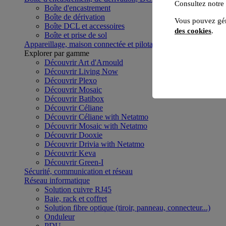
Consultez notre
Boîte d'encastrement
Boîte de dérivation
Vous pouvez gér
Boîte DCL et accessoires
des cookies
.
Boîte et prise de sol
Appareillage, maison connectée et pilotage du bâtiment
Voir to
Explorer par gamme
Découvrir Art d'Arnould
Découvrir Living Now
Découvrir Plexo
Découvrir Mosaic
Découvrir Batibox
Découvrir Céliane
Découvrir Céliane with Netatmo
Découvrir Mosaic with Netatmo
Découvrir Dooxie
Découvrir Drivia with Netatmo
Découvrir Keva
Découvrir Green-I
Sécurité, communication et réseau
Réseau informatique
Solution cuivre RJ45
Baie, rack et coffret
Solution fibre optique (tiroir, panneau, connecteur...)
Onduleur
PDU