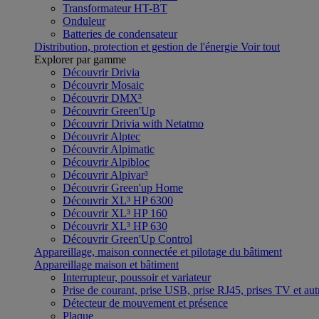
Transformateur HT-BT
Onduleur
Batteries de condensateur
Distribution, protection et gestion de l'énergie
Voir tout
Explorer par gamme
Découvrir Drivia
Découvrir Mosaic
Découvrir DMX³
Découvrir Green'Up
Découvrir Drivia with Netatmo
Découvrir Alptec
Découvrir Alpimatic
Découvrir Alpibloc
Découvrir Alpivar³
Découvrir Green'up Home
Découvrir XL³ HP 6300
Découvrir XL³ HP 160
Découvrir XL³ HP 630
Découvrir Green'Up Control
Appareillage, maison connectée et pilotage du bâtiment
Appareillage maison et bâtiment
Interrupteur, poussoir et variateur
Prise de courant, prise USB, prise RJ45, prises TV et aut
Détecteur de mouvement et présence
Plaque