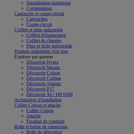
Signalisation lumineuse
Commutateur
Cartouche et coupe-circuit
Cartouches
Coupe-circuit
Coffret et prise industriels
Coffret d'équipement
Coffret de chantier
Prise et fiche industrielle
Produits industriels
Voir tout
Explorer par gamme
Découvrir Hypra
Découvrir Mosaic
Découvrir Colson
Découvrir Colring
Découvrir Atlantic
Découvrir P17
Découvrir XL³ HP 6300
Accessoires d'installation
Collier Colson et attache
Collier Colson
Attache
Fixation de conduits
Boîte et borne de connexion
Boîte de dérivation