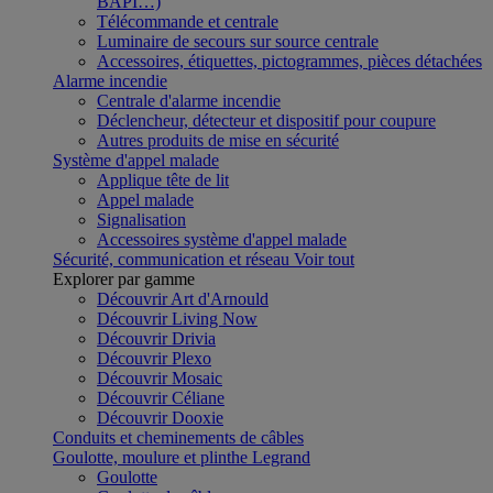
BAPI…)
Télécommande et centrale
Luminaire de secours sur source centrale
Accessoires, étiquettes, pictogrammes, pièces détachées
Alarme incendie
Centrale d'alarme incendie
Déclencheur, détecteur et dispositif pour coupure
Autres produits de mise en sécurité
Système d'appel malade
Applique tête de lit
Appel malade
Signalisation
Accessoires système d'appel malade
Sécurité, communication et réseau
Voir tout
Explorer par gamme
Découvrir Art d'Arnould
Découvrir Living Now
Découvrir Drivia
Découvrir Plexo
Découvrir Mosaic
Découvrir Céliane
Découvrir Dooxie
Conduits et cheminements de câbles
Goulotte, moulure et plinthe Legrand
Goulotte