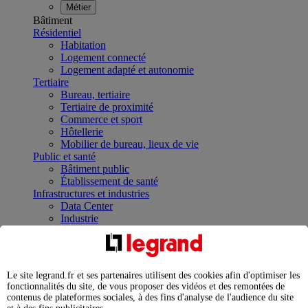
Métier
Bâtiment
Résidentiel
Habitation
Logement connecté
Logement adapté et autonomie
Tertiaire
Bureau, tertiaire
Tertiaire de proximité
Commerce et sport
Hôtellerie
Mobilier de bureau, lieux de vie
Public et santé
Bâtiment public
Établissement de santé
Infrastructures et industries
Data Center
Industrie
Infrastructures
À la une
Contrôler et planifier le fonctionnement des appareils
électriques avec le contacteur connecté
Le site legrand.fr et ses partenaires utilisent des cookies afin d'optimiser les
Répartir et optimiser son tableau électrique
fonctionnalités du site, de vous proposer des vidéos et des remontées de
Legrand Data Center Solutions : concentrer les
contenus de plateformes sociales, à des fins d'analyse de l'audience du site
expertises au service de vos performances