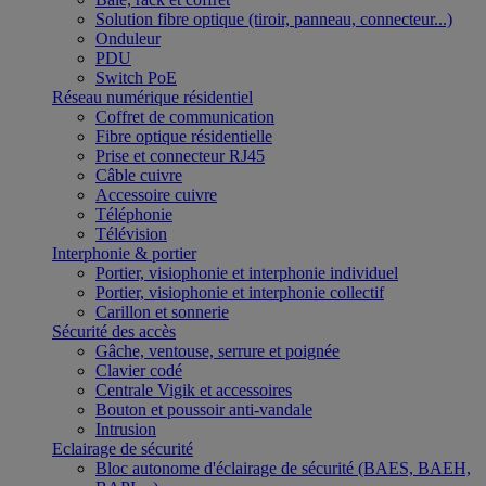
Solution fibre optique (tiroir, panneau, connecteur...)
Onduleur
PDU
Switch PoE
Réseau numérique résidentiel
Coffret de communication
Fibre optique résidentielle
Prise et connecteur RJ45
Câble cuivre
Accessoire cuivre
Téléphonie
Télévision
Interphonie & portier
Portier, visiophonie et interphonie individuel
Portier, visiophonie et interphonie collectif
Carillon et sonnerie
Sécurité des accès
Gâche, ventouse, serrure et poignée
Clavier codé
Centrale Vigik et accessoires
Bouton et poussoir anti-vandale
Intrusion
Eclairage de sécurité
Bloc autonome d'éclairage de sécurité (BAES, BAEH,