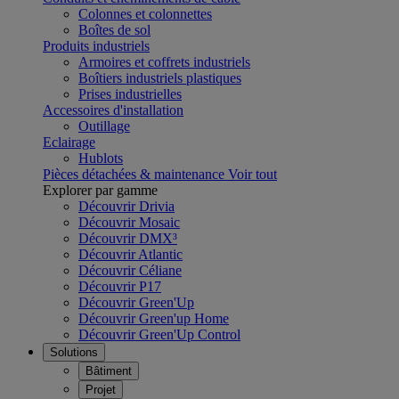
Colonnes et colonnettes
Boîtes de sol
Produits industriels
Armoires et coffrets industriels
Boîtiers industriels plastiques
Prises industrielles
Accessoires d'installation
Outillage
Eclairage
Hublots
Pièces détachées & maintenance
Voir tout
Explorer par gamme
Découvrir Drivia
Découvrir Mosaic
Découvrir DMX³
Découvrir Atlantic
Découvrir Céliane
Découvrir P17
Découvrir Green'Up
Découvrir Green'up Home
Découvrir Green'Up Control
Solutions
Bâtiment
Projet