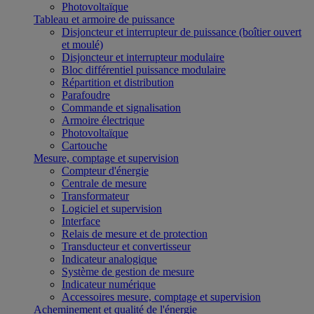
Photovoltaïque
Tableau et armoire de puissance
Disjoncteur et interrupteur de puissance (boîtier ouvert
et moulé)
Disjoncteur et interrupteur modulaire
Bloc différentiel puissance modulaire
Répartition et distribution
Parafoudre
Commande et signalisation
Armoire électrique
Photovoltaïque
Cartouche
Mesure, comptage et supervision
Compteur d'énergie
Centrale de mesure
Transformateur
Logiciel et supervision
Interface
Relais de mesure et de protection
Transducteur et convertisseur
Indicateur analogique
Système de gestion de mesure
Indicateur numérique
Accessoires mesure, comptage et supervision
Acheminement et qualité de l'énergie