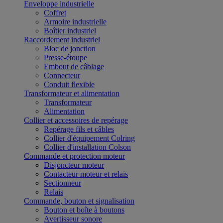
Enveloppe industrielle
Coffret
Armoire industrielle
Boîtier industriel
Raccordement industriel
Bloc de jonction
Presse-étoupe
Embout de câblage
Connecteur
Conduit flexible
Transformateur et alimentation
Transformateur
Alimentation
Collier et accessoires de repérage
Repérage fils et câbles
Collier d'équipement Colring
Collier d'installation Colson
Commande et protection moteur
Disjoncteur moteur
Contacteur moteur et relais
Sectionneur
Relais
Commande, bouton et signalisation
Bouton et boîte à boutons
Avertisseur sonore