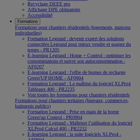
Recyclage DEEE pro
Affichage DPE obligatoire
Accessibilité
Formations
Formations pour chantiers résidentiels (logements, maisons
individuelles)
Formation Legrand : devenir expert des solutions
connectées Legrand pour mieux vendre et gagner du
temps - PR1205
E-learning Legrand : Home + Control : optimiser les
consommations et suivre son autoconsommation -
AF0207
E-learning Legrand : l'offre de bornes de recharge
Green'UP HOME - AF0904
Formation Legrand : La maîtrise du logiciel XLPro4
Tableaux 400 - PR2235
Voir toutes les formations pour chantiers résidentiels
Formations pour chantiers tertiaires (bureaux, commerces,
batiments publics)
Formation Legrand : Prise en main de la borne
Green'up Control - PR0904
Formation Legrand - Maîtriser l’utilisation du logiciel
XLPro4 Calcul 400 - PR2232
E-learning Legrand : la suite logiciels XLPro4 -
AF0604