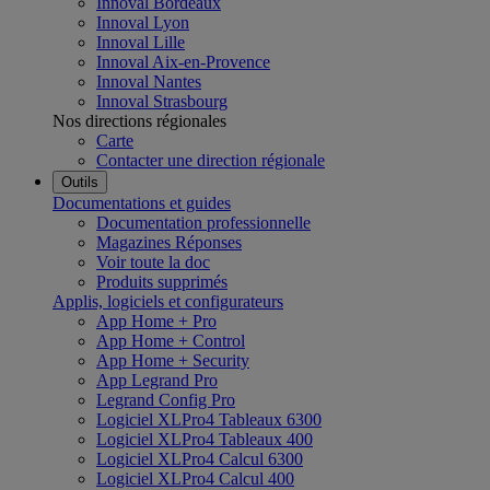
Innoval Bordeaux
Innoval Lyon
Innoval Lille
Innoval Aix-en-Provence
Innoval Nantes
Innoval Strasbourg
Nos directions régionales
Carte
Contacter une direction régionale
Outils
Documentations et guides
Documentation professionnelle
Magazines Réponses
Voir toute la doc
Produits supprimés
Applis, logiciels et configurateurs
App Home + Pro
App Home + Control
App Home + Security
App Legrand Pro
Legrand Config Pro
Logiciel XLPro4 Tableaux 6300
Logiciel XLPro4 Tableaux 400
Logiciel XLPro4 Calcul 6300
Logiciel XLPro4 Calcul 400