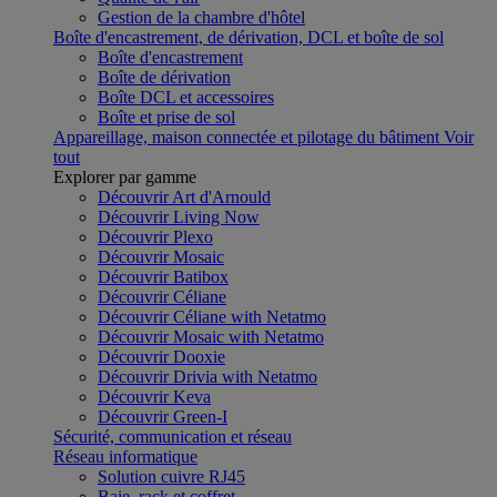
Gestion de la chambre d'hôtel
Boîte d'encastrement, de dérivation, DCL et boîte de sol
Boîte d'encastrement
Boîte de dérivation
Boîte DCL et accessoires
Boîte et prise de sol
Appareillage, maison connectée et pilotage du bâtiment
Voir
tout
Explorer par gamme
Découvrir Art d'Arnould
Découvrir Living Now
Découvrir Plexo
Découvrir Mosaic
Découvrir Batibox
Découvrir Céliane
Découvrir Céliane with Netatmo
Découvrir Mosaic with Netatmo
Découvrir Dooxie
Découvrir Drivia with Netatmo
Découvrir Keva
Découvrir Green-I
Sécurité, communication et réseau
Réseau informatique
Solution cuivre RJ45
Baie, rack et coffret