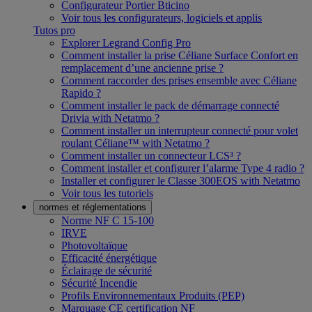
Configurateur Portier Bticino
Voir tous les configurateurs, logiciels et applis
Tutos pro
Explorer Legrand Config Pro
Comment installer la prise Céliane Surface Confort en
remplacement d’une ancienne prise ?
Comment raccorder des prises ensemble avec Céliane
Rapido ?
Comment installer le pack de démarrage connecté
Drivia with Netatmo ?
Comment installer un interrupteur connecté pour volet
roulant Céliane™ with Netatmo ?
Comment installer un connecteur LCS³ ?
Comment installer et configurer l’alarme Type 4 radio ?
Installer et configurer le Classe 300EOS with Netatmo
Voir tous les tutoriels
normes et réglementations
Norme NF C 15-100
IRVE
Photovoltaïque
Efficacité énergétique
Éclairage de sécurité
Sécurité Incendie
Profils Environnementaux Produits (PEP)
Marquage CE certification NF