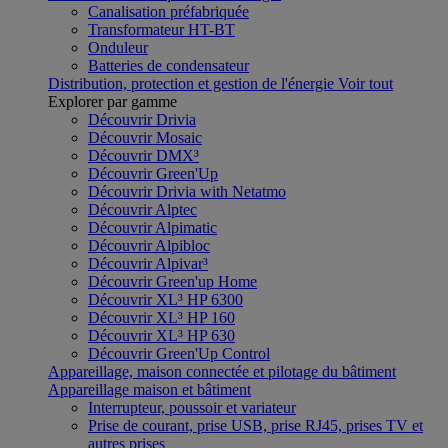
Canalisation préfabriquée
Transformateur HT-BT
Onduleur
Batteries de condensateur
Distribution, protection et gestion de l'énergie
Voir tout
Explorer par gamme
Découvrir Drivia
Découvrir Mosaic
Découvrir DMX³
Découvrir Green'Up
Découvrir Drivia with Netatmo
Découvrir Alptec
Découvrir Alpimatic
Découvrir Alpibloc
Découvrir Alpivar³
Découvrir Green'up Home
Découvrir XL³ HP 6300
Découvrir XL³ HP 160
Découvrir XL³ HP 630
Découvrir Green'Up Control
Appareillage, maison connectée et pilotage du bâtiment
Appareillage maison et bâtiment
Interrupteur, poussoir et variateur
Prise de courant, prise USB, prise RJ45, prises TV et
autres prises