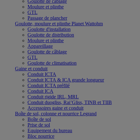
Goulotte de câblage
Moulure et plinthe
GTL
Passage de plancher
Goulotte, moulure et plinthe Planet Wattohm
Goulotte d'installation
Goulotte de distribution
Moulure et plinthe
Appareillage
Goulotte de câblage
GTL
Goulotte de climatisation
Gaine et conduit
Conduit ICTA
Conduit ICTA & ICA grande longueur
Conduit ICTA préfilé
Conduit ICA
Conduit rigide IRL, MRL
Conduit duogliss, Rai’Gliss, TINB et TIIB
Accessoires gaine et conduit
Boîte de sol, colonne et nourrice Legrand
Boîte de sol
Prise de sol
Equipement du bureau
Bloc nourrice