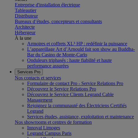
Entreprise d'installation électrique
Tableautier
Distributeur
Bureaux d’études, concepteurs et consultants
Architecte
Hébergeur
À la une
Armoires et coffrets XL³ HP : redéfinir la puissance
L’appareillage Art d’Arnould fait son show au Buddha-
Bar du Casino de Monte-Carlo
Onduleurs triphasés : haute fiabilité et haute
performance assurées
Services Pro
Nos contacts et services
Formulaire de contact Pro - Service Relations Pro
Découvrez le Service Relations Pro
Découvrez le Service Clients Legrand Cable
Management
Rejoignez la communauté des Électriciens Certifiés
Legrand
Services études, assistance, exploitation et maintenance
Nos showrooms et centres de formation
Innoval Limoges
Legrand Campus Paris