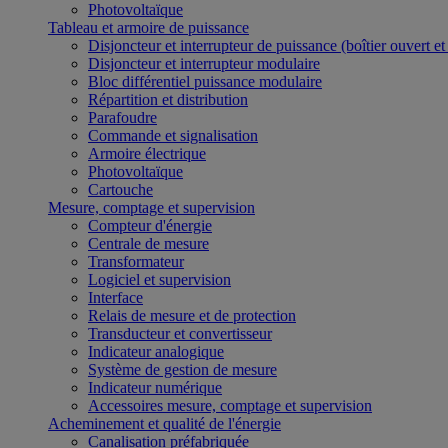
Photovoltaïque
Tableau et armoire de puissance
Disjoncteur et interrupteur de puissance (boîtier ouvert e
Disjoncteur et interrupteur modulaire
Bloc différentiel puissance modulaire
Répartition et distribution
Parafoudre
Commande et signalisation
Armoire électrique
Photovoltaïque
Cartouche
Mesure, comptage et supervision
Compteur d'énergie
Centrale de mesure
Transformateur
Logiciel et supervision
Interface
Relais de mesure et de protection
Transducteur et convertisseur
Indicateur analogique
Système de gestion de mesure
Indicateur numérique
Accessoires mesure, comptage et supervision
Acheminement et qualité de l'énergie
Canalisation préfabriquée