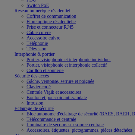
Switch PoE
Réseau numérique résidentiel
Coffret de communication
Fibre optique résidentielle
Prise et connecteur RJ45
Câble cuivre
Accessoire cuivre
Téléphonie
Télévision
Interphonie & portier
Portier, visiophonie et interphonie individuel
Portier, visiophonie et interphonie collectif
Carillon et sonnerie
Sécurité des accès
Gâche, ventouse, serrure et poignée
Clavier codé
Centrale Vigik et accessoires
Bouton et poussoir anti-vandale
Intrusion
Eclairage de sécurité
Bloc autonome d'éclairage de sécurité (BAES, BAEH,
Télécommande et centrale
Luminaire de secours sur source centrale
Accessoires, étiquettes, pictogrammes, pièces détachées