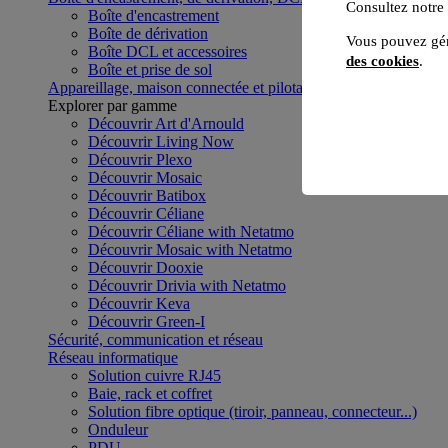
Consultez notre
Boîte d'encastrement
Boîte de dérivation
Vous pouvez gér
Boîte DCL et accessoires
des cookies
.
Boîte et prise de sol
Appareillage, maison connectée et pilotage du bâtiment
Voir to
Explorer par gamme
Découvrir Art d'Arnould
Découvrir Living Now
Découvrir Plexo
Découvrir Mosaic
Découvrir Batibox
Découvrir Céliane
Découvrir Céliane with Netatmo
Découvrir Mosaic with Netatmo
Découvrir Dooxie
Découvrir Drivia with Netatmo
Découvrir Keva
Découvrir Green-I
Sécurité, communication et réseau
Réseau informatique
Solution cuivre RJ45
Baie, rack et coffret
Solution fibre optique (tiroir, panneau, connecteur...)
Onduleur
PDU