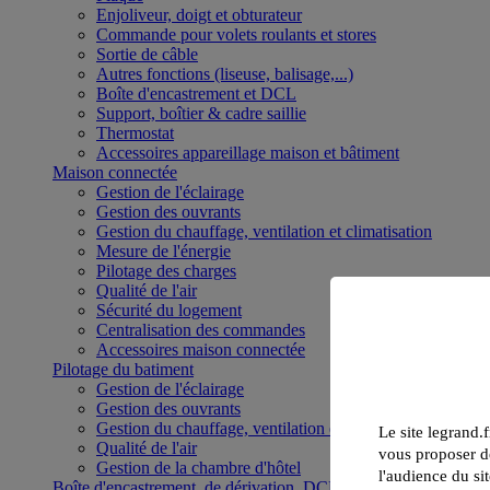
Enjoliveur, doigt et obturateur
Commande pour volets roulants et stores
Sortie de câble
Autres fonctions (liseuse, balisage,...)
Boîte d'encastrement et DCL
Support, boîtier & cadre saillie
Thermostat
Accessoires appareillage maison et bâtiment
Maison connectée
Gestion de l'éclairage
Gestion des ouvrants
Gestion du chauffage, ventilation et climatisation
Mesure de l'énergie
Pilotage des charges
Qualité de l'air
Sécurité du logement
Centralisation des commandes
Accessoires maison connectée
Pilotage du batiment
Gestion de l'éclairage
Gestion des ouvrants
Gestion du chauffage, ventilation et climatisation
Le site legrand.f
Qualité de l'air
vous proposer de
Gestion de la chambre d'hôtel
l'audience du sit
Boîte d'encastrement, de dérivation, DCL et boîte de sol