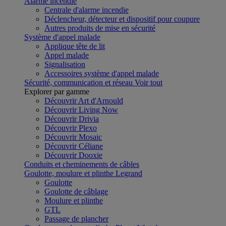
Alarme incendie
Centrale d'alarme incendie
Déclencheur, détecteur et dispositif pour coupure
Autres produits de mise en sécurité
Système d'appel malade
Applique tête de lit
Appel malade
Signalisation
Accessoires système d'appel malade
Sécurité, communication et réseau
Voir tout
Explorer par gamme
Découvrir Art d'Arnould
Découvrir Living Now
Découvrir Drivia
Découvrir Plexo
Découvrir Mosaic
Découvrir Céliane
Découvrir Dooxie
Conduits et cheminements de câbles
Goulotte, moulure et plinthe Legrand
Goulotte
Goulotte de câblage
Moulure et plinthe
GTL
Passage de plancher