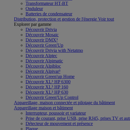
Transformateur HT-BT
Onduleur
Batteries de condensateur
Distribution, protection et gestion de l'énergie
Voir tout
Explorer par gamme
Découvrir Drivia
Découvrir Mosaic
Découvrir DMX³
Découvrir Green'Up
Découvrir Drivia with Netatmo
Découvrir Alptec
Découvrir Alpimatic
Découvrir Alpibloc
Découvrir Alpivar³
Découvrir Green'up Home
Découvrir XL³ HP 6300
Découvrir XL³ HP 160
Découvrir XL³ HP 630
Découvrir Green'Up Control
Appareillage, maison connectée et pilotage du bâtiment
Appareillage maison et bâtiment
Interrupteur, poussoir et variateur
Prise de courant, prise USB, prise RJ45, prises TV et aut
Détecteur de mouvement et présence
Plaque