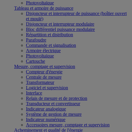
Photovoltaïque
Tableau et armoire de puissance
Disjoncteur et interrupteur de puissance (boîtier ouvert
et moulé)
Disjoncteur et interrupteur modulaire
Bloc différentiel puissance modulaire
Répartition et distribution
Parafoudre
Commande et signalisation
Armoire électrique
Photovoltaïque
Cartouche
Mesure, comptage et supervision
Compteur d'énergie
Centrale de mesure
Transformateur
Logiciel et supervision
Interface
Relais de mesure et de protection
Transducteur et convertisseur
Indicateur analogique
Système de gestion de mesure
Indicateur numérique
Accessoires mesure, comptage et supervision
Acheminement et qualité de l'énergie