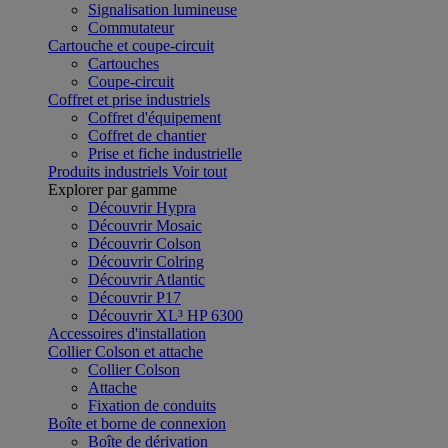
Signalisation lumineuse
Commutateur
Cartouche et coupe-circuit
Cartouches
Coupe-circuit
Coffret et prise industriels
Coffret d'équipement
Coffret de chantier
Prise et fiche industrielle
Produits industriels
Voir tout
Explorer par gamme
Découvrir Hypra
Découvrir Mosaic
Découvrir Colson
Découvrir Colring
Découvrir Atlantic
Découvrir P17
Découvrir XL³ HP 6300
Accessoires d'installation
Collier Colson et attache
Collier Colson
Attache
Fixation de conduits
Boîte et borne de connexion
Boîte de dérivation