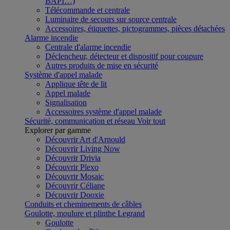
BAPI…)
Télécommande et centrale
Luminaire de secours sur source centrale
Accessoires, étiquettes, pictogrammes, pièces détachées
Alarme incendie
Centrale d'alarme incendie
Déclencheur, détecteur et dispositif pour coupure
Autres produits de mise en sécurité
Système d'appel malade
Applique tête de lit
Appel malade
Signalisation
Accessoires système d'appel malade
Sécurité, communication et réseau
Voir tout
Explorer par gamme
Découvrir Art d'Arnould
Découvrir Living Now
Découvrir Drivia
Découvrir Plexo
Découvrir Mosaic
Découvrir Céliane
Découvrir Dooxie
Conduits et cheminements de câbles
Goulotte, moulure et plinthe Legrand
Goulotte