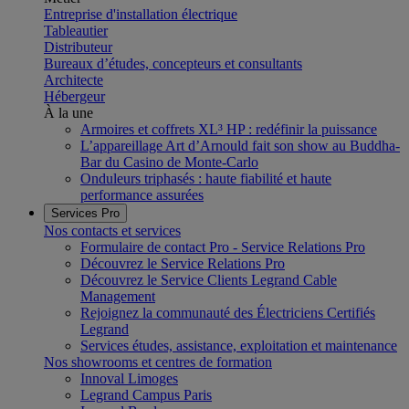
Entreprise d'installation électrique
Tableautier
Distributeur
Bureaux d’études, concepteurs et consultants
Architecte
Hébergeur
À la une
Armoires et coffrets XL³ HP : redéfinir la puissance
L’appareillage Art d’Arnould fait son show au Buddha-
Bar du Casino de Monte-Carlo
Onduleurs triphasés : haute fiabilité et haute
performance assurées
Services Pro
Nos contacts et services
Formulaire de contact Pro - Service Relations Pro
Découvrez le Service Relations Pro
Découvrez le Service Clients Legrand Cable
Management
Rejoignez la communauté des Électriciens Certifiés
Legrand
Services études, assistance, exploitation et maintenance
Nos showrooms et centres de formation
Innoval Limoges
Legrand Campus Paris