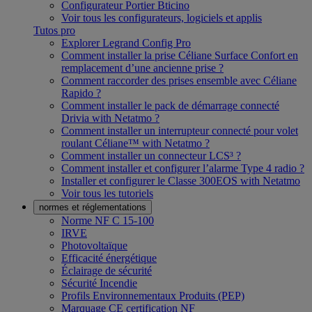
Configurateur Portier Bticino
Voir tous les configurateurs, logiciels et applis
Tutos pro
Explorer Legrand Config Pro
Comment installer la prise Céliane Surface Confort en
remplacement d’une ancienne prise ?
Comment raccorder des prises ensemble avec Céliane
Rapido ?
Comment installer le pack de démarrage connecté
Drivia with Netatmo ?
Comment installer un interrupteur connecté pour volet
roulant Céliane™ with Netatmo ?
Comment installer un connecteur LCS³ ?
Comment installer et configurer l’alarme Type 4 radio ?
Installer et configurer le Classe 300EOS with Netatmo
Voir tous les tutoriels
normes et réglementations
Norme NF C 15-100
IRVE
Photovoltaïque
Efficacité énergétique
Éclairage de sécurité
Sécurité Incendie
Profils Environnementaux Produits (PEP)
Marquage CE certification NF