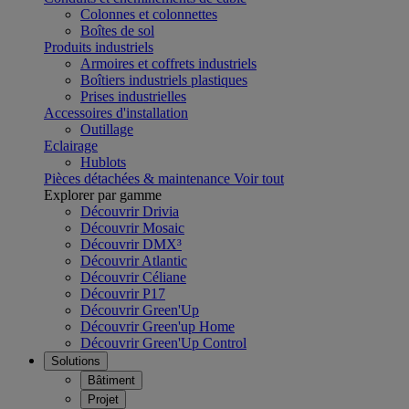
Colonnes et colonnettes
Boîtes de sol
Produits industriels
Armoires et coffrets industriels
Boîtiers industriels plastiques
Prises industrielles
Accessoires d'installation
Outillage
Eclairage
Hublots
Pièces détachées & maintenance
Voir tout
Explorer par gamme
Découvrir Drivia
Découvrir Mosaic
Découvrir DMX³
Découvrir Atlantic
Découvrir Céliane
Découvrir P17
Découvrir Green'Up
Découvrir Green'up Home
Découvrir Green'Up Control
Solutions
Bâtiment
Projet