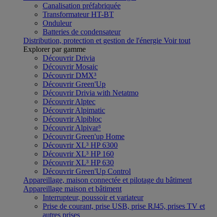
Canalisation préfabriquée
Transformateur HT-BT
Onduleur
Batteries de condensateur
Distribution, protection et gestion de l'énergie
Voir tout
Explorer par gamme
Découvrir Drivia
Découvrir Mosaic
Découvrir DMX³
Découvrir Green'Up
Découvrir Drivia with Netatmo
Découvrir Alptec
Découvrir Alpimatic
Découvrir Alpibloc
Découvrir Alpivar³
Découvrir Green'up Home
Découvrir XL³ HP 6300
Découvrir XL³ HP 160
Découvrir XL³ HP 630
Découvrir Green'Up Control
Appareillage, maison connectée et pilotage du bâtiment
Appareillage maison et bâtiment
Interrupteur, poussoir et variateur
Prise de courant, prise USB, prise RJ45, prises TV et
autres prises