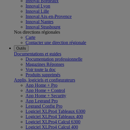
Innoval Bordeaux
Innoval Lyon
Innoval Lille
Innoval Aix-en-Provence
Innoval Nantes
Innoval Strasbourg
Nos directions régionales
Carte
Contacter une direction régionale
Outils
Documentations et guides
Documentation professionnelle
Magazines Réponses
Voir toute la doc
Produits supprimés
Applis, logiciels et configurateurs
App Home + Pro
App Home + Control
App Home + Security
App Legrand Pro
Legrand Config Pro
Logiciel XLPro4 Tableaux 6300
Logiciel XLPro4 Tableaux 400
Logiciel XLPro4 Calcul 6300
Logiciel XLPro4 Calcul 400