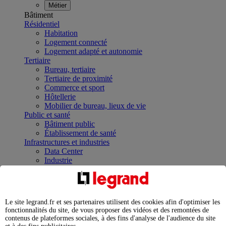
Métier
Bâtiment
Résidentiel
Habitation
Logement connecté
Logement adapté et autonomie
Tertiaire
Bureau, tertiaire
Tertiaire de proximité
Commerce et sport
Hôtellerie
Mobilier de bureau, lieux de vie
Public et santé
Bâtiment public
Établissement de santé
Infrastructures et industries
Data Center
Industrie
Infrastructures
À la une
Contrôler et planifier le fonctionnement des appareils
électriques avec le contacteur connecté
Le site legrand.fr et ses partenaires utilisent des cookies afin d'optimiser les
Répartir et optimiser son tableau électrique
fonctionnalités du site, de vous proposer des vidéos et des remontées de
Legrand Data Center Solutions : concentrer les
contenus de plateformes sociales, à des fins d'analyse de l'audience du site
expertises au service de vos performances