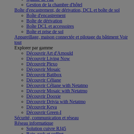
Gestion de la chambre d'hôtel
Boîte d'encastrement, de dérivation, DCL et boîte de sol
Boîte d'encastrement
Boîte de dérivation
Boîte DCL et accessoires
Boîte et prise de sol
Appareillage, maison connectée et pilotage du bâtiment
Voir
tout
Explorer par gamme
Découvrir Art d'Arnould
Découvrir Living Now
Découvrir Plexo
Découvrir Mosaic
Découvrir Batibox
Découvrir Céliane
Découvrir Céliane with Netatmo
Découvrir Mosaic with Netatmo
Découvrir Dooxie
Découvrir Drivia with Netatmo
Découvrir Keva
Découvrir Green-I
Sécurité, communication et réseau
Réseau informatique
Solution cuivre RJ45
Baie, rack et coffret