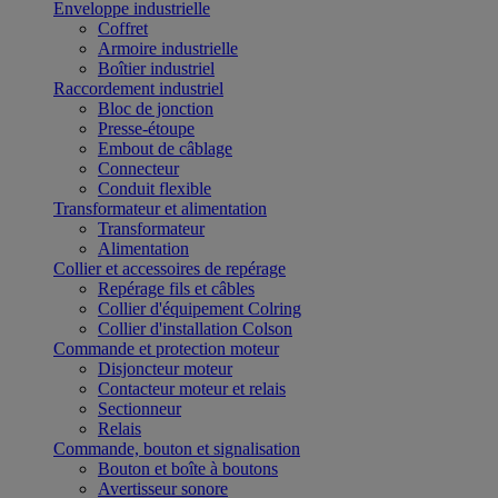
Enveloppe industrielle
Coffret
Armoire industrielle
Boîtier industriel
Raccordement industriel
Bloc de jonction
Presse-étoupe
Embout de câblage
Connecteur
Conduit flexible
Transformateur et alimentation
Transformateur
Alimentation
Collier et accessoires de repérage
Repérage fils et câbles
Collier d'équipement Colring
Collier d'installation Colson
Commande et protection moteur
Disjoncteur moteur
Contacteur moteur et relais
Sectionneur
Relais
Commande, bouton et signalisation
Bouton et boîte à boutons
Avertisseur sonore