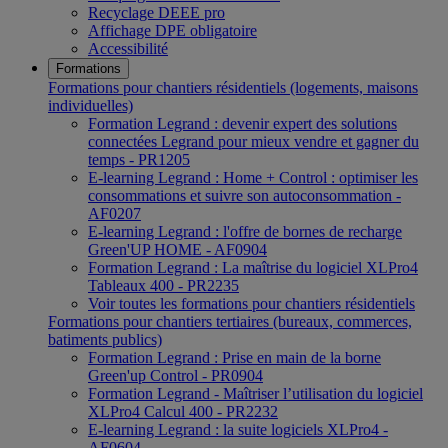
Recyclage DEEE pro
Affichage DPE obligatoire
Accessibilité
Formations
Formations pour chantiers résidentiels (logements, maisons
individuelles)
Formation Legrand : devenir expert des solutions
connectées Legrand pour mieux vendre et gagner du
temps - PR1205
E-learning Legrand : Home + Control : optimiser les
consommations et suivre son autoconsommation -
AF0207
E-learning Legrand : l'offre de bornes de recharge
Green'UP HOME - AF0904
Formation Legrand : La maîtrise du logiciel XLPro4
Tableaux 400 - PR2235
Voir toutes les formations pour chantiers résidentiels
Formations pour chantiers tertiaires (bureaux, commerces,
batiments publics)
Formation Legrand : Prise en main de la borne
Green'up Control - PR0904
Formation Legrand - Maîtriser l’utilisation du logiciel
XLPro4 Calcul 400 - PR2232
E-learning Legrand : la suite logiciels XLPro4 -
AF0604