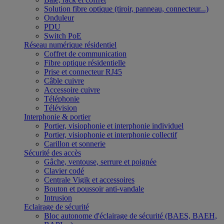
Solution fibre optique (tiroir, panneau, connecteur...)
Onduleur
PDU
Switch PoE
Réseau numérique résidentiel
Coffret de communication
Fibre optique résidentielle
Prise et connecteur RJ45
Câble cuivre
Accessoire cuivre
Téléphonie
Télévision
Interphonie & portier
Portier, visiophonie et interphonie individuel
Portier, visiophonie et interphonie collectif
Carillon et sonnerie
Sécurité des accès
Gâche, ventouse, serrure et poignée
Clavier codé
Centrale Vigik et accessoires
Bouton et poussoir anti-vandale
Intrusion
Eclairage de sécurité
Bloc autonome d'éclairage de sécurité (BAES, BAEH,