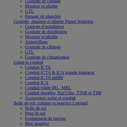
Goulotte de câblage
Moulure et plinthe
GTL
Passage de plancher
Goulotte, moulure et plinthe Planet Wattohm
Goulotte d'installation
Goulotte de distribution
Moulure et plinthe
Appareillage
Goulotte de câblage
GTL
Goulotte de climatisation
Gaine et conduit
Conduit ICTA
Conduit ICTA & ICA grande longueur
Conduit ICTA préfilé
Conduit ICA
Conduit rigide IRL, MRL
Conduit duogliss, Rai’Gliss, TINB et TIIB
Accessoires gaine et conduit
Boîte de sol, colonne et nourrice Legrand
Boîte de sol
Prise de sol
Equipement du bureau
Bloc nourrice