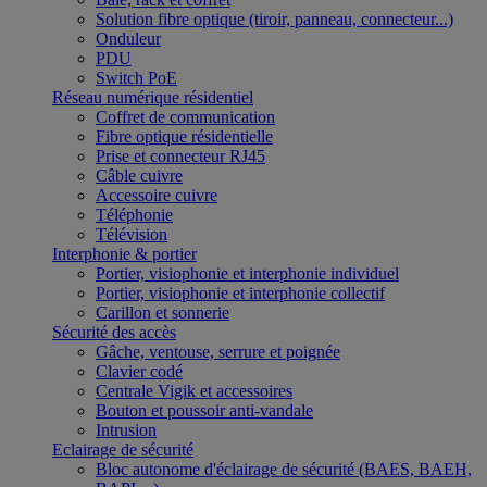
Solution fibre optique (tiroir, panneau, connecteur...)
Onduleur
PDU
Switch PoE
Réseau numérique résidentiel
Coffret de communication
Fibre optique résidentielle
Prise et connecteur RJ45
Câble cuivre
Accessoire cuivre
Téléphonie
Télévision
Interphonie & portier
Portier, visiophonie et interphonie individuel
Portier, visiophonie et interphonie collectif
Carillon et sonnerie
Sécurité des accès
Gâche, ventouse, serrure et poignée
Clavier codé
Centrale Vigik et accessoires
Bouton et poussoir anti-vandale
Intrusion
Eclairage de sécurité
Bloc autonome d'éclairage de sécurité (BAES, BAEH,