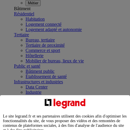
Métier
Bâtiment
Résidentiel
Habitation
Logement connecté
Logement adapté et autonomie
Tertiaire
Bureau, tertiaire
Tertiaire de proximité
Commerce et sport
Hôtellerie
Mobilier de bureau, lieux de vie
Public et santé
Bâtiment public
Établissement de santé
Infrastructures et industries
Data Center
Industrie
Infrastructures
À la une
Contrôler et planifier le fonctionnement des appareils
électriques avec le contacteur connecté
Le site legrand.fr et ses partenaires utilisent des cookies afin d'optimiser les
Répartir et optimiser son tableau électrique
fonctionnalités du site, de vous proposer des vidéos et des remontées de
Legrand Data Center Solutions : concentrer les
contenus de plateformes sociales, à des fins d'analyse de l'audience du site
expertises au service de vos performances