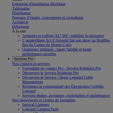
Entreprise d'installation électrique
Tableautier
Distributeur
Bureaux d’études, concepteurs et consultants
Architecte
Hébergeur
À la une
Armoires et coffrets XL³ HP : redéfinir la puissance
L’appareillage Art d’Arnould fait son show au Buddha-
Bar du Casino de Monte-Carlo
Onduleurs triphasés : haute fiabilité et haute
performance assurées
Services Pro
Nos contacts et services
Formulaire de contact Pro - Service Relations Pro
Découvrez le Service Relations Pro
Découvrez le Service Clients Legrand Cable
Management
Rejoignez la communauté des Électriciens Certifiés
Legrand
Services études, assistance, exploitation et maintenance
Nos showrooms et centres de formation
Innoval Limoges
Legrand Campus Paris