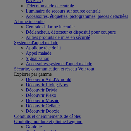
BAPI…)
Télécommande et centrale
Luminaire de secours sur source centrale
Accessoires, étiquettes, pictogrammes, pièces détachées
Alarme incendie
Centrale d'alarme incendie
Déclencheur, détecteur et dispositif pour coupure
Autres produits de mise en sécurité
Système d'appel malade
Applique tête de lit
Appel malade
Signalisation
Accessoires système d'appel malade
Sécurité, communication et réseau
Voir tout
Explorer par gamme
Découvrir Art d'Arnould
Découvrir Living Now
Découvrir Drivia
Découvrir Plexo
Découvrir Mosaic
Découvrir Céliane
Découvrir Dooxie
Conduits et cheminements de câbles
Goulotte, moulure et plinthe Legrand
Goulotte