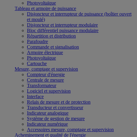
Photovoltaïque
Tableau et armoire de puissance
Disjoncteur et interrupteur de puissance (boîtier ouvert
et moulé)
Disjoncteur et interrupteur modulaire
Bloc différentiel puissance modulaire
Répartition et distribution
Parafoudre
Commande et signalisation
Armoire électrique
Photovoltaïque
Cartouche
Mesure, comptage et supervision
Compteur d'énergie
Centrale de mesure
Transformateur
Logiciel et supervision
Interface
Relais de mesure et de protection
Transducteur et convertisseur
Indicateur analogique
Système de gestion de mesure
Indicateur numérique
Accessoires mesure, comptage et supervision
Acheminement et qualité de l'énergie