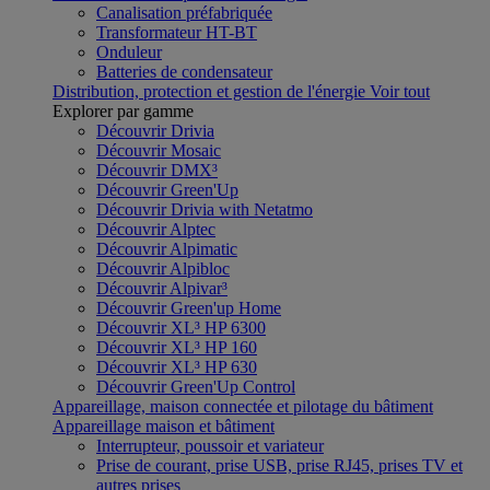
Canalisation préfabriquée
Transformateur HT-BT
Onduleur
Batteries de condensateur
Distribution, protection et gestion de l'énergie
Voir tout
Explorer par gamme
Découvrir Drivia
Découvrir Mosaic
Découvrir DMX³
Découvrir Green'Up
Découvrir Drivia with Netatmo
Découvrir Alptec
Découvrir Alpimatic
Découvrir Alpibloc
Découvrir Alpivar³
Découvrir Green'up Home
Découvrir XL³ HP 6300
Découvrir XL³ HP 160
Découvrir XL³ HP 630
Découvrir Green'Up Control
Appareillage, maison connectée et pilotage du bâtiment
Appareillage maison et bâtiment
Interrupteur, poussoir et variateur
Prise de courant, prise USB, prise RJ45, prises TV et
autres prises