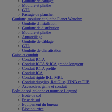
Goulotte de câblage
Moulure et plinthe
GTL
Passage de plancher
Goulotte, moulure et plinthe Planet Wattohm
Goulotte d'installation
Goulotte de distribution
Moulure et plinthe
Appareillage
Goulotte de câblage
GTL
Goulotte de climatisation
Gaine et conduit
Conduit ICTA
Conduit ICTA & ICA grande longueur
Conduit ICTA préfilé
Conduit ICA
Conduit rigide IRL, MRL
Conduit duogliss, Rai’Gliss, TINB et TIIB
Accessoires gaine et conduit
Boîte de sol, colonne et nourrice Legrand
Boîte de sol
Prise de sol
Equipement du bureau
Bloc nourrice