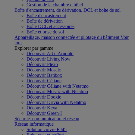
Gestion de la chambre d'hôtel
Boîte d'encastrement, de dérivation, DCL et boîte de sol
Boîte d'encastrement
Boîte de dérivation
Boîte DCL et accessoires
Boîte et prise de sol
Appareillage, maison connectée et pilotage du bâtiment
Voir
tout
Explorer par gamme
Découvrir Art d'Arnould
Découvrir Living Now
Découvrir Plexo
Découvrir Mosaic
Découvrir Batibox
Découvrir Céliane
Découvrir Céliane with Netatmo
Découvrir Mosaic with Netatmo
Découvrir Dooxie
Découvrir Drivia with Netatmo
Découvrir Keva
Découvrir Green-I
Sécurité, communication et réseau
Réseau informatique
Solution cuivre RJ45
Baie, rack et coffret