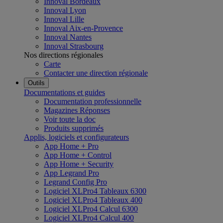
Innoval Bordeaux
Innoval Lyon
Innoval Lille
Innoval Aix-en-Provence
Innoval Nantes
Innoval Strasbourg
Nos directions régionales
Carte
Contacter une direction régionale
Outils
Documentations et guides
Documentation professionnelle
Magazines Réponses
Voir toute la doc
Produits supprimés
Applis, logiciels et configurateurs
App Home + Pro
App Home + Control
App Home + Security
App Legrand Pro
Legrand Config Pro
Logiciel XLPro4 Tableaux 6300
Logiciel XLPro4 Tableaux 400
Logiciel XLPro4 Calcul 6300
Logiciel XLPro4 Calcul 400