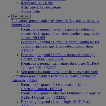
Recyclage DEEE pro
Affichage DPE obligatoire
Accessibilité
Formations
Formations pour chantiers résidentiels (logements, maisons
individuelles)
Formation Legrand : devenir expert des solutions
connectées Legrand pour mieux vendre et gagner du
temps - PR1205
E-learning Legrand : Home + Control : optimiser les
consommations et suivre son autoconsommation -
AF0207
E-learning Legrand : l'offre de bornes de recharge
Green'UP HOME - AF0904
Formation Legrand : La maîtrise du logiciel XLPro4
Tableaux 400 - PR2235
Voir toutes les formations pour chantiers résidentiels
Formations pour chantiers tertiaires (bureaux, commerces,
batiments publics)
Formation Legrand : Prise en main de la borne
Green'up Control - PR0904
Formation Legrand - Maîtriser l’utilisation du logiciel
XLPro4 Calcul 400 - PR2232
E-learning Legrand : la suite logiciels XLPro4 -
AF0604