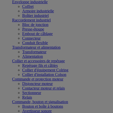
Enveloppe industrielle
Coffret
Armoire industrielle
Boîtier industriel
Raccordement industriel
Bloc de jonction
Presse-étoupe
Embout de câblage
Connecteur
Conduit flexible
Transformateur et alimentation
Transformateur
Alimentation
Collier et accessoires de repérage
Repérage fils et câbles
Collier d'équipement Colring
Collier d'installation Colson
Commande et protection moteur
Disjoncteur moteur
Contacteur moteur et relais
Sectionneur
Relais
Commande, bouton et signalisation
Bouton et boîte à boutons
Avertisseur sonore