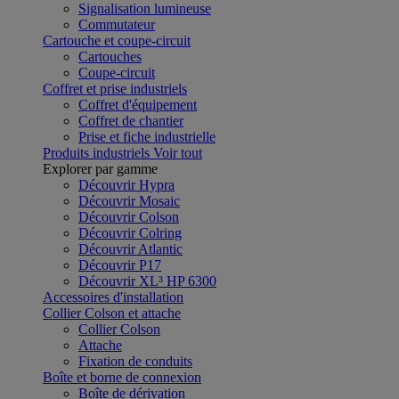
Signalisation lumineuse
Commutateur
Cartouche et coupe-circuit
Cartouches
Coupe-circuit
Coffret et prise industriels
Coffret d'équipement
Coffret de chantier
Prise et fiche industrielle
Produits industriels
Voir tout
Explorer par gamme
Découvrir Hypra
Découvrir Mosaic
Découvrir Colson
Découvrir Colring
Découvrir Atlantic
Découvrir P17
Découvrir XL³ HP 6300
Accessoires d'installation
Collier Colson et attache
Collier Colson
Attache
Fixation de conduits
Boîte et borne de connexion
Boîte de dérivation