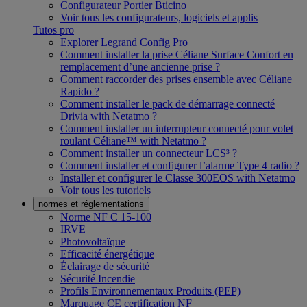
Configurateur Portier Bticino
Voir tous les configurateurs, logiciels et applis
Tutos pro
Explorer Legrand Config Pro
Comment installer la prise Céliane Surface Confort en
remplacement d’une ancienne prise ?
Comment raccorder des prises ensemble avec Céliane
Rapido ?
Comment installer le pack de démarrage connecté
Drivia with Netatmo ?
Comment installer un interrupteur connecté pour volet
roulant Céliane™ with Netatmo ?
Comment installer un connecteur LCS³ ?
Comment installer et configurer l’alarme Type 4 radio ?
Installer et configurer le Classe 300EOS with Netatmo
Voir tous les tutoriels
normes et réglementations
Norme NF C 15-100
IRVE
Photovoltaïque
Efficacité énergétique
Éclairage de sécurité
Sécurité Incendie
Profils Environnementaux Produits (PEP)
Marquage CE certification NF