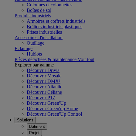
Colonnes et colonnettes
Boîtes de sol
Produits industriels
Armoires et coffrets industriels
Boîtiers industriels plastiques
Prises industrielles
Accessoires d'installation
Outillage
Eclairage
Hublots
Pièces détachées & maintenance
Voir tout
Explorer par gamme
Découvrir Drivia
Découvrir Mosaic
Découvrir DMX³
Découvrir Atlantic
Découvrir Céliane
Découvrir P17
Découvrir Green'Up
Découvrir Green'up Home
Découvrir Green'Up Control
Solutions
Bâtiment
Projet