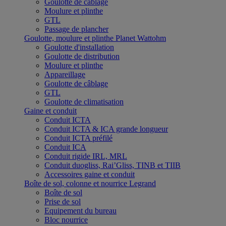
Goulotte de câblage
Moulure et plinthe
GTL
Passage de plancher
Goulotte, moulure et plinthe Planet Wattohm
Goulotte d'installation
Goulotte de distribution
Moulure et plinthe
Appareillage
Goulotte de câblage
GTL
Goulotte de climatisation
Gaine et conduit
Conduit ICTA
Conduit ICTA & ICA grande longueur
Conduit ICTA préfilé
Conduit ICA
Conduit rigide IRL, MRL
Conduit duogliss, Rai’Gliss, TINB et TIIB
Accessoires gaine et conduit
Boîte de sol, colonne et nourrice Legrand
Boîte de sol
Prise de sol
Equipement du bureau
Bloc nourrice