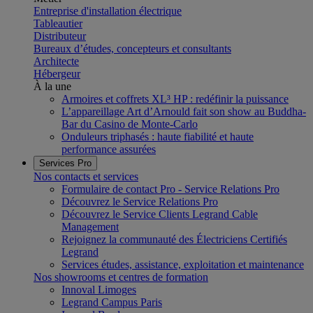
Entreprise d'installation électrique
Tableautier
Distributeur
Bureaux d’études, concepteurs et consultants
Architecte
Hébergeur
À la une
Armoires et coffrets XL³ HP : redéfinir la puissance
L’appareillage Art d’Arnould fait son show au Buddha-
Bar du Casino de Monte-Carlo
Onduleurs triphasés : haute fiabilité et haute
performance assurées
Services Pro
Nos contacts et services
Formulaire de contact Pro - Service Relations Pro
Découvrez le Service Relations Pro
Découvrez le Service Clients Legrand Cable
Management
Rejoignez la communauté des Électriciens Certifiés
Legrand
Services études, assistance, exploitation et maintenance
Nos showrooms et centres de formation
Innoval Limoges
Legrand Campus Paris