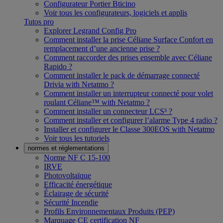
Configurateur Portier Bticino
Voir tous les configurateurs, logiciels et applis
Tutos pro
Explorer Legrand Config Pro
Comment installer la prise Céliane Surface Confort en
remplacement d’une ancienne prise ?
Comment raccorder des prises ensemble avec Céliane
Rapido ?
Comment installer le pack de démarrage connecté
Drivia with Netatmo ?
Comment installer un interrupteur connecté pour volet
roulant Céliane™ with Netatmo ?
Comment installer un connecteur LCS³ ?
Comment installer et configurer l’alarme Type 4 radio ?
Installer et configurer le Classe 300EOS with Netatmo
Voir tous les tutoriels
normes et réglementations
Norme NF C 15-100
IRVE
Photovoltaïque
Efficacité énergétique
Éclairage de sécurité
Sécurité Incendie
Profils Environnementaux Produits (PEP)
Marquage CE certification NF