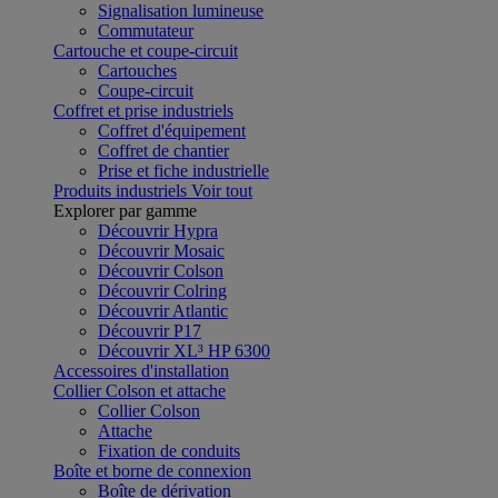
Signalisation lumineuse
Commutateur
Cartouche et coupe-circuit
Cartouches
Coupe-circuit
Coffret et prise industriels
Coffret d'équipement
Coffret de chantier
Prise et fiche industrielle
Produits industriels
Voir tout
Explorer par gamme
Découvrir Hypra
Découvrir Mosaic
Découvrir Colson
Découvrir Colring
Découvrir Atlantic
Découvrir P17
Découvrir XL³ HP 6300
Accessoires d'installation
Collier Colson et attache
Collier Colson
Attache
Fixation de conduits
Boîte et borne de connexion
Boîte de dérivation