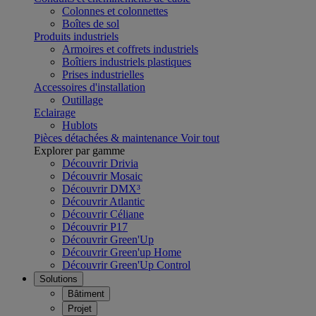
Colonnes et colonnettes
Boîtes de sol
Produits industriels
Armoires et coffrets industriels
Boîtiers industriels plastiques
Prises industrielles
Accessoires d'installation
Outillage
Eclairage
Hublots
Pièces détachées & maintenance
Voir tout
Explorer par gamme
Découvrir Drivia
Découvrir Mosaic
Découvrir DMX³
Découvrir Atlantic
Découvrir Céliane
Découvrir P17
Découvrir Green'Up
Découvrir Green'up Home
Découvrir Green'Up Control
Solutions
Bâtiment
Projet