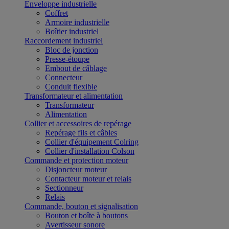
Enveloppe industrielle
Coffret
Armoire industrielle
Boîtier industriel
Raccordement industriel
Bloc de jonction
Presse-étoupe
Embout de câblage
Connecteur
Conduit flexible
Transformateur et alimentation
Transformateur
Alimentation
Collier et accessoires de repérage
Repérage fils et câbles
Collier d'équipement Colring
Collier d'installation Colson
Commande et protection moteur
Disjoncteur moteur
Contacteur moteur et relais
Sectionneur
Relais
Commande, bouton et signalisation
Bouton et boîte à boutons
Avertisseur sonore