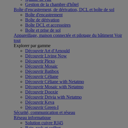
Gestion de la chambre d'hôtel
Boîte d'encastrement, de dérivation, DCL et boîte de sol
Boîte d'encastrement
Boîte de dérivation
Boîte DCL et accessoires
Boîte et prise de sol
Appareillage, maison connectée et pilotage du bâtiment
Voir
tout
Explorer par gamme
Découvrir Art d'Arnould
Découvrir Living Now
Découvrir Plexo
Découvrir Mosaic
Découvrir Batibox
Découvrir Céliane
Découvrir Céliane with Netatmo
Découvrir Mosaic with Netatmo
Découvrir Dooxie
Découvrir Drivia with Netatmo
Découvrir Keva
Découvrir Green-I
Sécurité, communication et réseau
Réseau informatique
Solution cuivre RJ45
Baie, rack et coffret