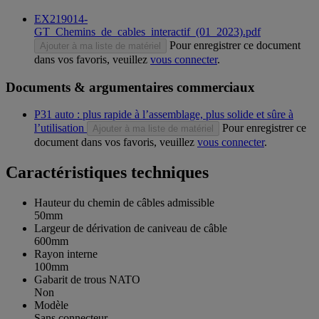
EX219014-
GT_Chemins_de_cables_interactif_(01_2023).pdf
Pour enregistrer ce document
Ajouter à ma liste de matériel
dans vos favoris, veuillez
vous connecter
.
Documents & argumentaires commerciaux
P31 auto : plus rapide à l’assemblage, plus solide et sûre à
l’utilisation
Pour enregistrer ce
Ajouter à ma liste de matériel
document dans vos favoris, veuillez
vous connecter
.
Caractéristiques techniques
Hauteur du chemin de câbles admissible
50mm
Largeur de dérivation de caniveau de câble
600mm
Rayon interne
100mm
Gabarit de trous NATO
Non
Modèle
Sans connecteur