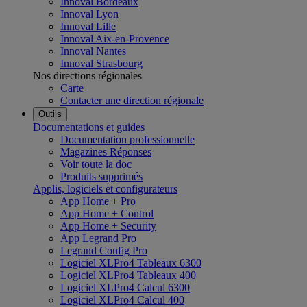
Innoval Bordeaux
Innoval Lyon
Innoval Lille
Innoval Aix-en-Provence
Innoval Nantes
Innoval Strasbourg
Nos directions régionales
Carte
Contacter une direction régionale
Outils
Documentations et guides
Documentation professionnelle
Magazines Réponses
Voir toute la doc
Produits supprimés
Applis, logiciels et configurateurs
App Home + Pro
App Home + Control
App Home + Security
App Legrand Pro
Legrand Config Pro
Logiciel XLPro4 Tableaux 6300
Logiciel XLPro4 Tableaux 400
Logiciel XLPro4 Calcul 6300
Logiciel XLPro4 Calcul 400