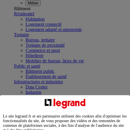
Métier
Bâtiment
Résidentiel
Habitation
Logement connecté
Logement adapté et autonomie
Tertiaire
Bureau, tertiaire
Tertiaire de proximité
Commerce et sport
Hôtellerie
Mobilier de bureau, lieux de vie
Public et santé
Bâtiment public
Établissement de santé
Infrastructures et industries
Data Center
Industrie
Infrastructures
À la une
Contrôler et planifier le fonctionnement des appareils
électriques avec le contacteur connecté
Le site legrand.fr et ses partenaires utilisent des cookies afin d'optimiser les
Répartir et optimiser son tableau électrique
fonctionnalités du site, de vous proposer des vidéos et des remontées de
Legrand Data Center Solutions : concentrer les
contenus de plateformes sociales, à des fins d'analyse de l'audience du site
expertises au service de vos performances