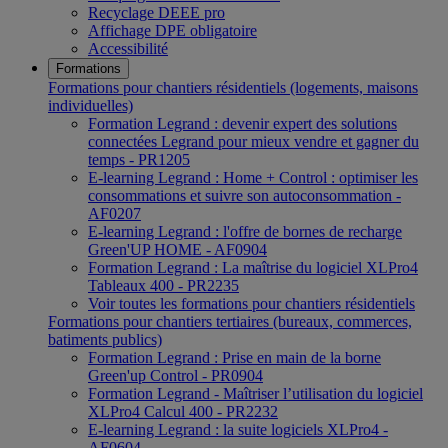
Recyclage DEEE pro
Affichage DPE obligatoire
Accessibilité
Formations
Formations pour chantiers résidentiels (logements, maisons
individuelles)
Formation Legrand : devenir expert des solutions
connectées Legrand pour mieux vendre et gagner du
temps - PR1205
E-learning Legrand : Home + Control : optimiser les
consommations et suivre son autoconsommation -
AF0207
E-learning Legrand : l'offre de bornes de recharge
Green'UP HOME - AF0904
Formation Legrand : La maîtrise du logiciel XLPro4
Tableaux 400 - PR2235
Voir toutes les formations pour chantiers résidentiels
Formations pour chantiers tertiaires (bureaux, commerces,
batiments publics)
Formation Legrand : Prise en main de la borne
Green'up Control - PR0904
Formation Legrand - Maîtriser l’utilisation du logiciel
XLPro4 Calcul 400 - PR2232
E-learning Legrand : la suite logiciels XLPro4 -
AF0604