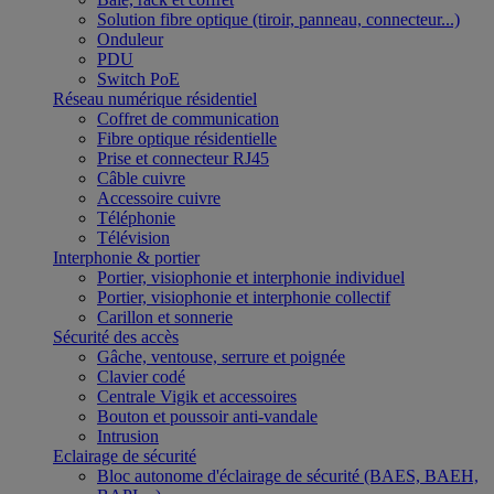
Solution fibre optique (tiroir, panneau, connecteur...)
Onduleur
PDU
Switch PoE
Réseau numérique résidentiel
Coffret de communication
Fibre optique résidentielle
Prise et connecteur RJ45
Câble cuivre
Accessoire cuivre
Téléphonie
Télévision
Interphonie & portier
Portier, visiophonie et interphonie individuel
Portier, visiophonie et interphonie collectif
Carillon et sonnerie
Sécurité des accès
Gâche, ventouse, serrure et poignée
Clavier codé
Centrale Vigik et accessoires
Bouton et poussoir anti-vandale
Intrusion
Eclairage de sécurité
Bloc autonome d'éclairage de sécurité (BAES, BAEH,