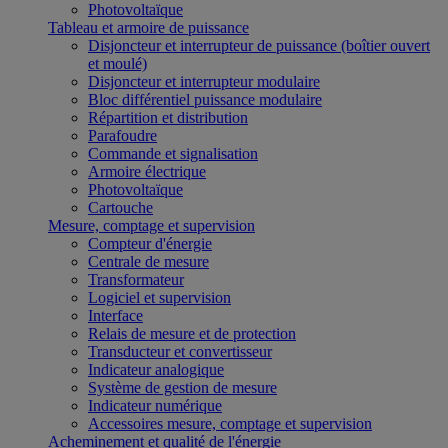
Photovoltaïque
Tableau et armoire de puissance
Disjoncteur et interrupteur de puissance (boîtier ouvert
et moulé)
Disjoncteur et interrupteur modulaire
Bloc différentiel puissance modulaire
Répartition et distribution
Parafoudre
Commande et signalisation
Armoire électrique
Photovoltaïque
Cartouche
Mesure, comptage et supervision
Compteur d'énergie
Centrale de mesure
Transformateur
Logiciel et supervision
Interface
Relais de mesure et de protection
Transducteur et convertisseur
Indicateur analogique
Système de gestion de mesure
Indicateur numérique
Accessoires mesure, comptage et supervision
Acheminement et qualité de l'énergie