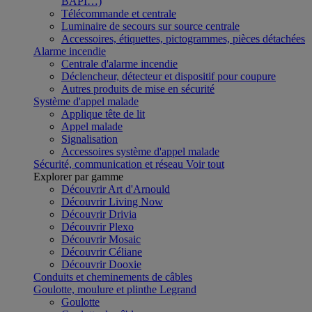
BAPI…)
Télécommande et centrale
Luminaire de secours sur source centrale
Accessoires, étiquettes, pictogrammes, pièces détachées
Alarme incendie
Centrale d'alarme incendie
Déclencheur, détecteur et dispositif pour coupure
Autres produits de mise en sécurité
Système d'appel malade
Applique tête de lit
Appel malade
Signalisation
Accessoires système d'appel malade
Sécurité, communication et réseau
Voir tout
Explorer par gamme
Découvrir Art d'Arnould
Découvrir Living Now
Découvrir Drivia
Découvrir Plexo
Découvrir Mosaic
Découvrir Céliane
Découvrir Dooxie
Conduits et cheminements de câbles
Goulotte, moulure et plinthe Legrand
Goulotte