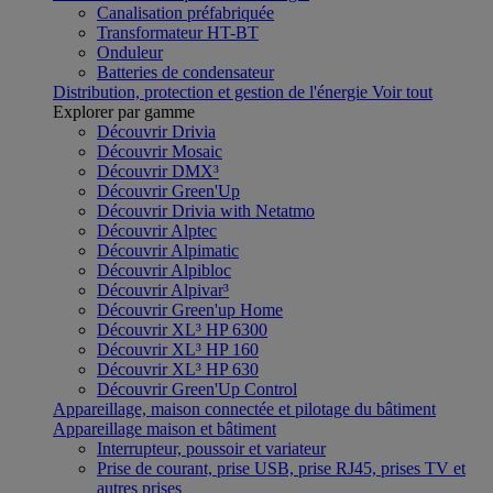
Canalisation préfabriquée
Transformateur HT-BT
Onduleur
Batteries de condensateur
Distribution, protection et gestion de l'énergie
Voir tout
Explorer par gamme
Découvrir Drivia
Découvrir Mosaic
Découvrir DMX³
Découvrir Green'Up
Découvrir Drivia with Netatmo
Découvrir Alptec
Découvrir Alpimatic
Découvrir Alpibloc
Découvrir Alpivar³
Découvrir Green'up Home
Découvrir XL³ HP 6300
Découvrir XL³ HP 160
Découvrir XL³ HP 630
Découvrir Green'Up Control
Appareillage, maison connectée et pilotage du bâtiment
Appareillage maison et bâtiment
Interrupteur, poussoir et variateur
Prise de courant, prise USB, prise RJ45, prises TV et
autres prises