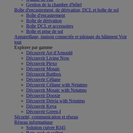
Gestion de la chambre d'hôtel
Boîte d'encastrement, de dérivation, DCL et boîte de sol
Boîte d'encastrement
Boîte de dérivation
Boîte DCL et accessoires
Boîte et prise de sol
Appareillage, maison connectée et pilotage du bâtiment
Voir
tout
Explorer par gamme
Découvrir Art d'Arnould
Découvrir Living Now
Découvrir Plexo
Découvrir Mosaic
Découvrir Batibox
Découvrir Céliane
Découvrir Céliane with Netatmo
Découvrir Mosaic with Netatmo
Découvrir Dooxie
Découvrir Drivia with Netatmo
Découvrir Keva
Découvrir Green-I
Sécurité, communication et réseau
Réseau informatique
Solution cuivre RJ45
Baie, rack et coffret