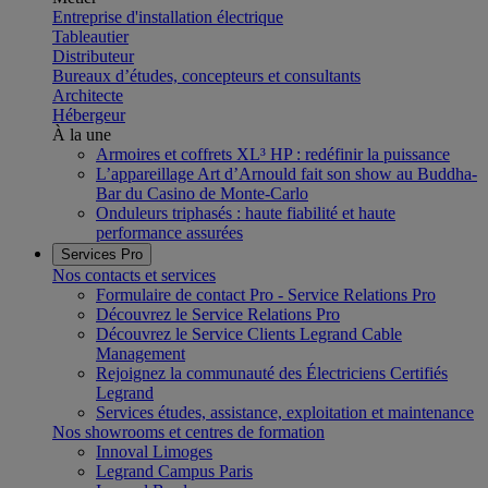
Entreprise d'installation électrique
Tableautier
Distributeur
Bureaux d’études, concepteurs et consultants
Architecte
Hébergeur
À la une
Armoires et coffrets XL³ HP : redéfinir la puissance
L’appareillage Art d’Arnould fait son show au Buddha-
Bar du Casino de Monte-Carlo
Onduleurs triphasés : haute fiabilité et haute
performance assurées
Services Pro
Nos contacts et services
Formulaire de contact Pro - Service Relations Pro
Découvrez le Service Relations Pro
Découvrez le Service Clients Legrand Cable
Management
Rejoignez la communauté des Électriciens Certifiés
Legrand
Services études, assistance, exploitation et maintenance
Nos showrooms et centres de formation
Innoval Limoges
Legrand Campus Paris