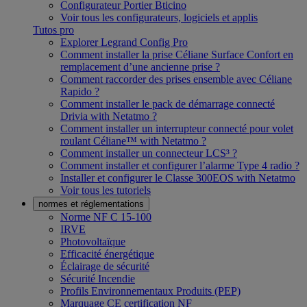
Configurateur Portier Bticino
Voir tous les configurateurs, logiciels et applis
Tutos pro
Explorer Legrand Config Pro
Comment installer la prise Céliane Surface Confort en
remplacement d’une ancienne prise ?
Comment raccorder des prises ensemble avec Céliane
Rapido ?
Comment installer le pack de démarrage connecté
Drivia with Netatmo ?
Comment installer un interrupteur connecté pour volet
roulant Céliane™ with Netatmo ?
Comment installer un connecteur LCS³ ?
Comment installer et configurer l’alarme Type 4 radio ?
Installer et configurer le Classe 300EOS with Netatmo
Voir tous les tutoriels
normes et réglementations
Norme NF C 15-100
IRVE
Photovoltaïque
Efficacité énergétique
Éclairage de sécurité
Sécurité Incendie
Profils Environnementaux Produits (PEP)
Marquage CE certification NF