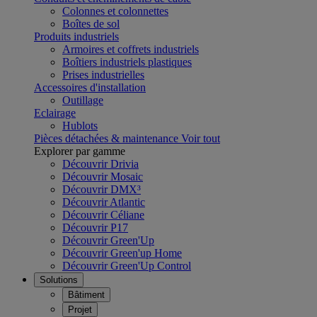
Colonnes et colonnettes
Boîtes de sol
Produits industriels
Armoires et coffrets industriels
Boîtiers industriels plastiques
Prises industrielles
Accessoires d'installation
Outillage
Eclairage
Hublots
Pièces détachées & maintenance
Voir tout
Explorer par gamme
Découvrir Drivia
Découvrir Mosaic
Découvrir DMX³
Découvrir Atlantic
Découvrir Céliane
Découvrir P17
Découvrir Green'Up
Découvrir Green'up Home
Découvrir Green'Up Control
Solutions
Bâtiment
Projet