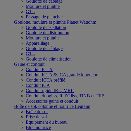
Goulotte de câblage
Moulure et plinthe
GTL
Passage de plancher
Goulotte, moulure et plinthe Planet Wattohm
Goulotte d'installation
Goulotte de distribution
Moulure et plinthe
Appareillage
Goulotte de câblage
GTL
Goulotte de climatisation
Gaine et conduit
Conduit ICTA
Conduit ICTA & ICA grande longueur
Conduit ICTA préfilé
Conduit ICA
Conduit rigide IRL, MRL
Conduit duogliss, Rai’Gliss, TINB et TIIB
Accessoires gaine et conduit
Boîte de sol, colonne et nourrice Legrand
Boîte de sol
Prise de sol
Equipement du bureau
Bloc nourrice