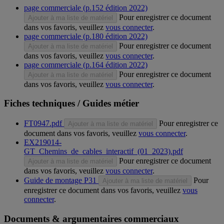
page commerciale (p.152 édition 2022)
Pour enregistrer ce document
Ajouter à ma liste de matériel
dans vos favoris, veuillez
vous connecter
.
page commerciale (p.180 édition 2022)
Pour enregistrer ce document
Ajouter à ma liste de matériel
dans vos favoris, veuillez
vous connecter
.
page commerciale (p.164 édition 2022)
Pour enregistrer ce document
Ajouter à ma liste de matériel
dans vos favoris, veuillez
vous connecter
.
Fiches techniques / Guides métier
FT0947.pdf
Pour enregistrer ce
Ajouter à ma liste de matériel
document dans vos favoris, veuillez
vous connecter
.
EX219014-
GT_Chemins_de_cables_interactif_(01_2023).pdf
Pour enregistrer ce document
Ajouter à ma liste de matériel
dans vos favoris, veuillez
vous connecter
.
Guide de montage P31
Pour
Ajouter à ma liste de matériel
enregistrer ce document dans vos favoris, veuillez
vous
connecter
.
Documents & argumentaires commerciaux