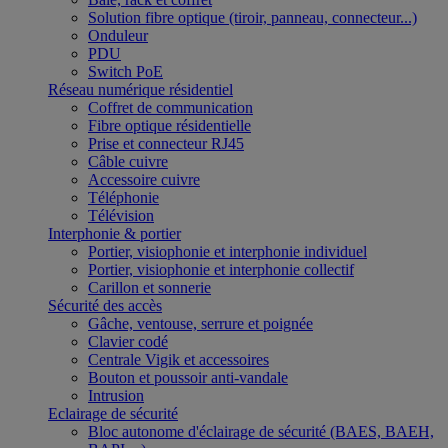
Solution fibre optique (tiroir, panneau, connecteur...)
Onduleur
PDU
Switch PoE
Réseau numérique résidentiel
Coffret de communication
Fibre optique résidentielle
Prise et connecteur RJ45
Câble cuivre
Accessoire cuivre
Téléphonie
Télévision
Interphonie & portier
Portier, visiophonie et interphonie individuel
Portier, visiophonie et interphonie collectif
Carillon et sonnerie
Sécurité des accès
Gâche, ventouse, serrure et poignée
Clavier codé
Centrale Vigik et accessoires
Bouton et poussoir anti-vandale
Intrusion
Eclairage de sécurité
Bloc autonome d'éclairage de sécurité (BAES, BAEH,