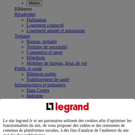
Métier
Bâtiment
Résidentiel
Habitation
Logement connecté
Logement adapté et autonomie
Tertiaire
Bureau, tertiaire
Tertiaire de proximité
Commerce et sport
Hôtellerie
Mobilier de bureau, lieux de vie
Public et santé
Bâtiment public
Établissement de santé
Infrastructures et industries
Data Center
Industrie
Infrastructures
À la une
Contrôler et planifier le fonctionnement des appareils
électriques avec le contacteur connecté
Le site legrand.fr et ses partenaires utilisent des cookies afin d'optimiser les
Répartir et optimiser son tableau électrique
fonctionnalités du site, de vous proposer des vidéos et des remontées de
Legrand Data Center Solutions : concentrer les
contenus de plateformes sociales, à des fins d'analyse de l'audience du site
expertises au service de vos performances