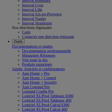
Innoval Bordeaux
Innoval Lyon
Innoval Lille
Innoval Aix-en-Provence
Innoval Nantes
Innoval Strasbourg
Nos directions régionales
Carte
Contacter une direction régionale
Outils
Documentations et guides
Documentation professionnelle
Magazines Réponses
Voir toute la doc
Produits supprimés
Applis, logiciels et configurateurs
App Home + Pro
App Home + Control
App Home + Security
App Legrand Pro
Legrand Config Pro
Logiciel XLPro4 Tableaux 6300
Logiciel XLPro4 Tableaux 400
Logiciel XLPro4 Calcul 6300
Logiciel XLPro4 Calcul 400