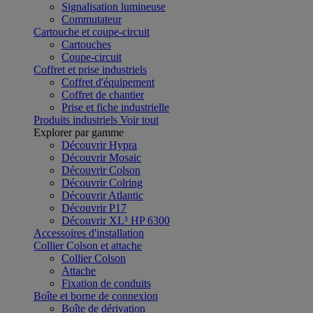
Signalisation lumineuse
Commutateur
Cartouche et coupe-circuit
Cartouches
Coupe-circuit
Coffret et prise industriels
Coffret d'équipement
Coffret de chantier
Prise et fiche industrielle
Produits industriels
Voir tout
Explorer par gamme
Découvrir Hypra
Découvrir Mosaic
Découvrir Colson
Découvrir Colring
Découvrir Atlantic
Découvrir P17
Découvrir XL³ HP 6300
Accessoires d'installation
Collier Colson et attache
Collier Colson
Attache
Fixation de conduits
Boîte et borne de connexion
Boîte de dérivation