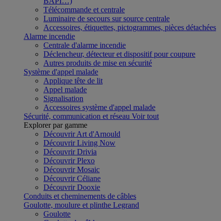
BAPI…)
Télécommande et centrale
Luminaire de secours sur source centrale
Accessoires, étiquettes, pictogrammes, pièces détachées
Alarme incendie
Centrale d'alarme incendie
Déclencheur, détecteur et dispositif pour coupure
Autres produits de mise en sécurité
Système d'appel malade
Applique tête de lit
Appel malade
Signalisation
Accessoires système d'appel malade
Sécurité, communication et réseau
Voir tout
Explorer par gamme
Découvrir Art d'Arnould
Découvrir Living Now
Découvrir Drivia
Découvrir Plexo
Découvrir Mosaic
Découvrir Céliane
Découvrir Dooxie
Conduits et cheminements de câbles
Goulotte, moulure et plinthe Legrand
Goulotte