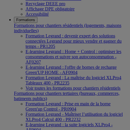
Recyclage DEEE pro
Affichage DPE obligatoire
Accessibilité
Formations
Formations pour chantiers résidentiels (logements, maisons
individuelles)
Formation Legrand : devenir expert des solutions
connectées Legrand pour mieux vendre et gagner du
temps - PR1205
E-learning Legrand : Home + Control : optimiser les
consommations et suivre son autoconsommation -
AF0207
E-learning Legrand : l'offre de bornes de recharge
Green'UP HOME - AF0904
Formation Legrand : La maîtrise du logiciel XLPro4
Tableaux 400 - PR2235
Voir toutes les formations pour chantiers résidentiels
Formations pour chantiers tertiaires (bureaux, commerces,
batiments publics)
Formation Legrand : Prise en main de la borne
Green'up Control - PR0904
Formation Legrand - Maîtriser l’utilisation du logiciel
XLPro4 Calcul 400 - PR2232
E-learning Legrand : la suite logiciels XLPro4 -
AF0604