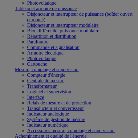
Photovoltaïque
Tableau et armoire de puissance
Disjoncteur et interrupteur de puissance (boîtier ouvert
et moulé)
Disjoncteur et interrupteur modulaire
Bloc différentiel puissance modulaire
Répartition et distribution
Parafoudre
Commande et signalisation
Armoire électrique
Photovoltaïque
Cartouche
Mesure, comptage et supervision
Compteur d'énergie
Centrale de mesure
Transformateur
Logiciel et supervision
Interface
Relais de mesure et de protection
Transducteur et convertisseur
Indicateur analogique
Système de gestion de mesure
Indicateur numérique
Accessoires mesure, comptage et supervision
Acheminement et qualité de l'énergie