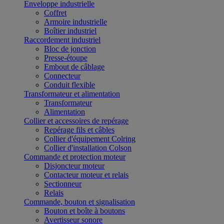
Enveloppe industrielle
Coffret
Armoire industrielle
Boîtier industriel
Raccordement industriel
Bloc de jonction
Presse-étoupe
Embout de câblage
Connecteur
Conduit flexible
Transformateur et alimentation
Transformateur
Alimentation
Collier et accessoires de repérage
Repérage fils et câbles
Collier d'équipement Colring
Collier d'installation Colson
Commande et protection moteur
Disjoncteur moteur
Contacteur moteur et relais
Sectionneur
Relais
Commande, bouton et signalisation
Bouton et boîte à boutons
Avertisseur sonore