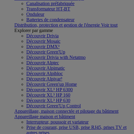
Canalisation préfabriquée
Transformateur HT-BT
Onduleur
Batteries de condensateur
Distribution, protection et gestion de l'énergie
Voir tout
Explorer par gamme
Découvrir Drivia
Découvrir Mosaic
Découvrir DMX³
Découvrir Green'Up
Découvrir Drivia with Netatmo
Découvrir Alptec
Découvrir Alpimatic
Découvrir Alpibloc
Découvrir Alpivar³
Découvrir Green'up Home
Découvrir XL³ HP 6300
Découvrir XL³ HP 160
Découvrir XL³ HP 630
Découvrir Green'Up Control
Appareillage, maison connectée et pilotage du bâtiment
Appareillage maison et bâtiment
Interrupteur, poussoir et variateur
Prise de courant, prise USB, prise RJ45, prises TV et
autres prises