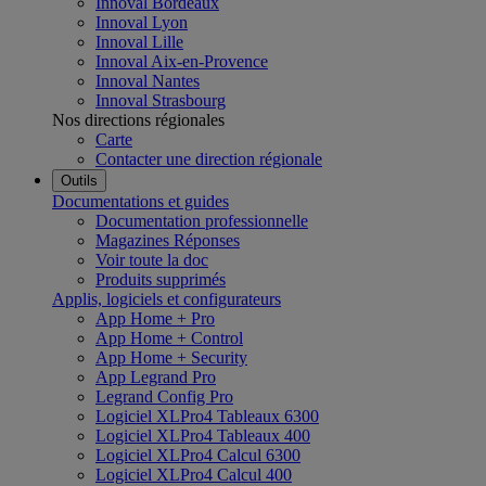
Innoval Bordeaux
Innoval Lyon
Innoval Lille
Innoval Aix-en-Provence
Innoval Nantes
Innoval Strasbourg
Nos directions régionales
Carte
Contacter une direction régionale
Outils
Documentations et guides
Documentation professionnelle
Magazines Réponses
Voir toute la doc
Produits supprimés
Applis, logiciels et configurateurs
App Home + Pro
App Home + Control
App Home + Security
App Legrand Pro
Legrand Config Pro
Logiciel XLPro4 Tableaux 6300
Logiciel XLPro4 Tableaux 400
Logiciel XLPro4 Calcul 6300
Logiciel XLPro4 Calcul 400