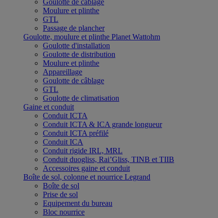
Goulotte de câblage
Moulure et plinthe
GTL
Passage de plancher
Goulotte, moulure et plinthe Planet Wattohm
Goulotte d'installation
Goulotte de distribution
Moulure et plinthe
Appareillage
Goulotte de câblage
GTL
Goulotte de climatisation
Gaine et conduit
Conduit ICTA
Conduit ICTA & ICA grande longueur
Conduit ICTA préfilé
Conduit ICA
Conduit rigide IRL, MRL
Conduit duogliss, Rai’Gliss, TINB et TIIB
Accessoires gaine et conduit
Boîte de sol, colonne et nourrice Legrand
Boîte de sol
Prise de sol
Equipement du bureau
Bloc nourrice