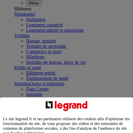
Métier
Bâtiment
Résidentiel
Habitation
Logement connecté
Logement adapté et autonomie
Tertiaire
Bureau, tertiaire
Tertiaire de proximité
Commerce et sport
Hôtellerie
Mobilier de bureau, lieux de vie
Public et santé
Bâtiment public
Établissement de santé
Infrastructures et industries
Data Center
Industrie
Infrastructures
À la une
Contrôler et planifier le fonctionnement des appareils
électriques avec le contacteur connecté
Le site legrand.fr et ses partenaires utilisent des cookies afin d'optimiser les
Répartir et optimiser son tableau électrique
fonctionnalités du site, de vous proposer des vidéos et des remontées de
Legrand Data Center Solutions : concentrer les
contenus de plateformes sociales, à des fins d'analyse de l'audience du site
expertises au service de vos performances