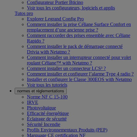
Configurateur Portier Bticino
Voir tous les configurateurs, logiciels et applis
Tutos pro
Explorer Legrand Config Pro
Comment installer la prise Céliane Surface Confort en
remplacement d’une ancienne prise ?
Comment raccorder des prises ensemble avec Céliane
Rapido ?
Comment installer le pack de démarrage connecté
Drivia with Netatmo ?
Comment installer un interrupteur connecté pour volet
roulant Céliane™ with Netatmo ?
Comment installer un connecteur LCS³ ?
Comment installer et configurer l’alarme Type 4 radio ?
Installer et configurer le Classe 300EOS with Netatmo
Voir tous les tutoriels
normes et réglementations
Norme NF C 15-100
IRVE
Photovoltaïque
Efficacité énergétique
Éclairage de sécurité
Sécurité Incendie
Profils Environnementaux Produits (PEP)
Marquage CE certification NF