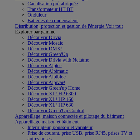
Canalisation préfabriquée
Transformateur HT-BT
Onduleur
Batteries de condensateur
Distribution, protection et gestion de l'énergie
Voir tout
Explorer par gamme
Découvrir Drivia
Découvrir Mosaic
Découvrir DMX³
Découvrir Green'Up
Découvrir Drivia with Netatmo
Découvrir Alptec
Découvrir Alpimatic
Découvrir Alpibloc
Découvrir Alpivar³
Découvrir Green'up Home
Découvrir XL³ HP 6300
Découvrir XL³ HP 160
Découvrir XL³ HP 630
Découvrir Green'Up Control
Appareillage, maison connectée et pilotage du bâtiment
Appareillage maison et bâtiment
Interrupteur, poussoir et variateur
Prise de courant, prise USB, prise RJ45, prises TV et
autres prises