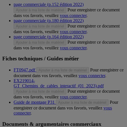
page commerciale (p.152 édition 2022)
Pour enregistrer ce document
Ajouter à ma liste de matériel
dans vos favoris, veuillez
vous connecter
.
page commerciale (p.180 édition 2022)
Pour enregistrer ce document
Ajouter à ma liste de matériel
dans vos favoris, veuillez
vous connecter
.
page commerciale (p.164 édition 2022)
Pour enregistrer ce document
Ajouter à ma liste de matériel
dans vos favoris, veuillez
vous connecter
.
Fiches techniques / Guides métier
FT0947.pdf
Pour enregistrer ce
Ajouter à ma liste de matériel
document dans vos favoris, veuillez
vous connecter
.
EX219014-
GT_Chemins_de_cables_interactif_(01_2023).pdf
Pour enregistrer ce document
Ajouter à ma liste de matériel
dans vos favoris, veuillez
vous connecter
.
Guide de montage P31
Pour
Ajouter à ma liste de matériel
enregistrer ce document dans vos favoris, veuillez
vous
connecter
.
Documents & argumentaires commerciaux