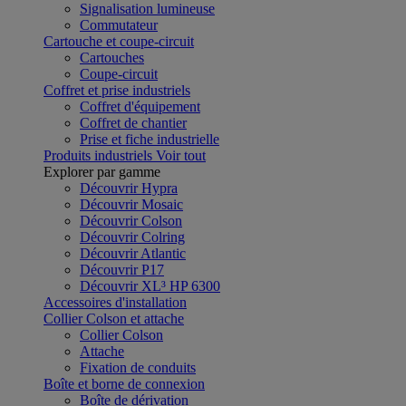
Signalisation lumineuse
Commutateur
Cartouche et coupe-circuit
Cartouches
Coupe-circuit
Coffret et prise industriels
Coffret d'équipement
Coffret de chantier
Prise et fiche industrielle
Produits industriels
Voir tout
Explorer par gamme
Découvrir Hypra
Découvrir Mosaic
Découvrir Colson
Découvrir Colring
Découvrir Atlantic
Découvrir P17
Découvrir XL³ HP 6300
Accessoires d'installation
Collier Colson et attache
Collier Colson
Attache
Fixation de conduits
Boîte et borne de connexion
Boîte de dérivation