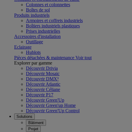
Colonnes et colonnettes
Boîtes de sol
Produits industriels
Armoires et coffrets industriels
Boîtiers industriels plastiques
Prises industrielles
Accessoires d'installation
Outillage
Eclairage
Hublots
Pièces détachées & maintenance
Voir tout
Explorer par gamme
Découvrir Drivia
Découvrir Mosaic
Découvrir DMX³
Découvrir Atlantic
Découvrir Céliane
Découvrir P17
Découvrir Green'Up
Découvrir Green'up Home
Découvrir Green'Up Control
Solutions
Bâtiment
Projet