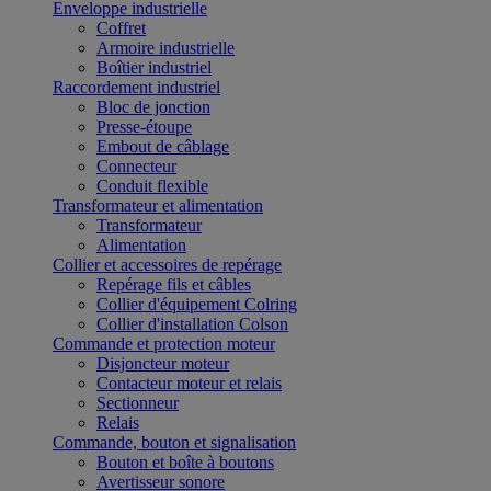
Enveloppe industrielle
Coffret
Armoire industrielle
Boîtier industriel
Raccordement industriel
Bloc de jonction
Presse-étoupe
Embout de câblage
Connecteur
Conduit flexible
Transformateur et alimentation
Transformateur
Alimentation
Collier et accessoires de repérage
Repérage fils et câbles
Collier d'équipement Colring
Collier d'installation Colson
Commande et protection moteur
Disjoncteur moteur
Contacteur moteur et relais
Sectionneur
Relais
Commande, bouton et signalisation
Bouton et boîte à boutons
Avertisseur sonore