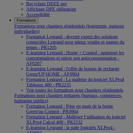
Recyclage DEEE pro
Affichage DPE obligatoire
Accessibilité
Formations
Formations pour chantiers résidentiels (logements, maisons
individuelles)
Formation Legrand : devenir expert des solutions
connectées Legrand pour mieux vendre et gagner du
temps - PR1205
E-learning Legrand : Home + Control : optimiser les
consommations et suivre son autoconsommation -
AF0207
E-learning Legrand : l'offre de bornes de recharge
Green'UP HOME - AF0904
Formation Legrand : La maîtrise du logiciel XLPro4
Tableaux 400 - PR2235
Voir toutes les formations pour chantiers résidentiels
Formations pour chantiers tertiaires (bureaux, commerces,
batiments publics)
Formation Legrand : Prise en main de la borne
Green'up Control - PR0904
Formation Legrand - Maîtriser l’utilisation du logiciel
XLPro4 Calcul 400 - PR2232
E-learning Legrand : la suite logiciels XLPro4 -
AF0604