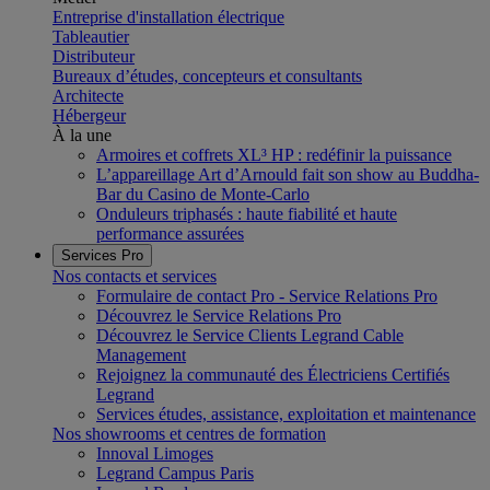
Entreprise d'installation électrique
Tableautier
Distributeur
Bureaux d’études, concepteurs et consultants
Architecte
Hébergeur
À la une
Armoires et coffrets XL³ HP : redéfinir la puissance
L’appareillage Art d’Arnould fait son show au Buddha-
Bar du Casino de Monte-Carlo
Onduleurs triphasés : haute fiabilité et haute
performance assurées
Services Pro
Nos contacts et services
Formulaire de contact Pro - Service Relations Pro
Découvrez le Service Relations Pro
Découvrez le Service Clients Legrand Cable
Management
Rejoignez la communauté des Électriciens Certifiés
Legrand
Services études, assistance, exploitation et maintenance
Nos showrooms et centres de formation
Innoval Limoges
Legrand Campus Paris