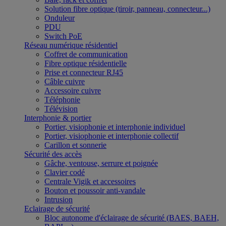
Solution fibre optique (tiroir, panneau, connecteur...)
Onduleur
PDU
Switch PoE
Réseau numérique résidentiel
Coffret de communication
Fibre optique résidentielle
Prise et connecteur RJ45
Câble cuivre
Accessoire cuivre
Téléphonie
Télévision
Interphonie & portier
Portier, visiophonie et interphonie individuel
Portier, visiophonie et interphonie collectif
Carillon et sonnerie
Sécurité des accès
Gâche, ventouse, serrure et poignée
Clavier codé
Centrale Vigik et accessoires
Bouton et poussoir anti-vandale
Intrusion
Eclairage de sécurité
Bloc autonome d'éclairage de sécurité (BAES, BAEH,