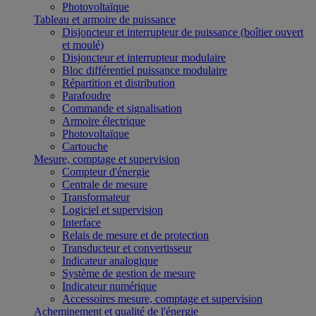
Photovoltaïque
Tableau et armoire de puissance
Disjoncteur et interrupteur de puissance (boîtier ouvert
et moulé)
Disjoncteur et interrupteur modulaire
Bloc différentiel puissance modulaire
Répartition et distribution
Parafoudre
Commande et signalisation
Armoire électrique
Photovoltaïque
Cartouche
Mesure, comptage et supervision
Compteur d'énergie
Centrale de mesure
Transformateur
Logiciel et supervision
Interface
Relais de mesure et de protection
Transducteur et convertisseur
Indicateur analogique
Système de gestion de mesure
Indicateur numérique
Accessoires mesure, comptage et supervision
Acheminement et qualité de l'énergie