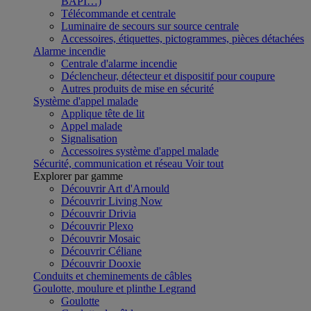
BAPI…)
Télécommande et centrale
Luminaire de secours sur source centrale
Accessoires, étiquettes, pictogrammes, pièces détachées
Alarme incendie
Centrale d'alarme incendie
Déclencheur, détecteur et dispositif pour coupure
Autres produits de mise en sécurité
Système d'appel malade
Applique tête de lit
Appel malade
Signalisation
Accessoires système d'appel malade
Sécurité, communication et réseau
Voir tout
Explorer par gamme
Découvrir Art d'Arnould
Découvrir Living Now
Découvrir Drivia
Découvrir Plexo
Découvrir Mosaic
Découvrir Céliane
Découvrir Dooxie
Conduits et cheminements de câbles
Goulotte, moulure et plinthe Legrand
Goulotte