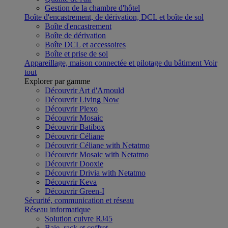
Gestion de la chambre d'hôtel
Boîte d'encastrement, de dérivation, DCL et boîte de sol
Boîte d'encastrement
Boîte de dérivation
Boîte DCL et accessoires
Boîte et prise de sol
Appareillage, maison connectée et pilotage du bâtiment
Voir
tout
Explorer par gamme
Découvrir Art d'Arnould
Découvrir Living Now
Découvrir Plexo
Découvrir Mosaic
Découvrir Batibox
Découvrir Céliane
Découvrir Céliane with Netatmo
Découvrir Mosaic with Netatmo
Découvrir Dooxie
Découvrir Drivia with Netatmo
Découvrir Keva
Découvrir Green-I
Sécurité, communication et réseau
Réseau informatique
Solution cuivre RJ45
Baie, rack et coffret