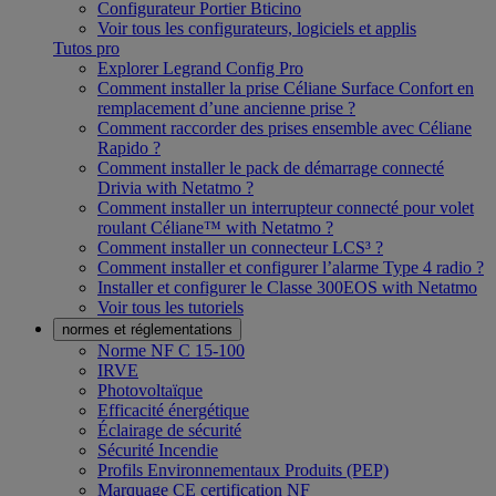
Configurateur Portier Bticino
Voir tous les configurateurs, logiciels et applis
Tutos pro
Explorer Legrand Config Pro
Comment installer la prise Céliane Surface Confort en
remplacement d’une ancienne prise ?
Comment raccorder des prises ensemble avec Céliane
Rapido ?
Comment installer le pack de démarrage connecté
Drivia with Netatmo ?
Comment installer un interrupteur connecté pour volet
roulant Céliane™ with Netatmo ?
Comment installer un connecteur LCS³ ?
Comment installer et configurer l’alarme Type 4 radio ?
Installer et configurer le Classe 300EOS with Netatmo
Voir tous les tutoriels
normes et réglementations
Norme NF C 15-100
IRVE
Photovoltaïque
Efficacité énergétique
Éclairage de sécurité
Sécurité Incendie
Profils Environnementaux Produits (PEP)
Marquage CE certification NF