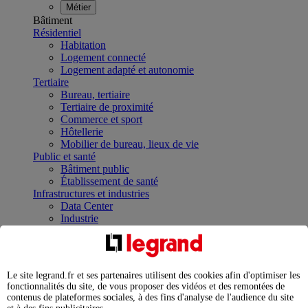
Métier
Bâtiment
Résidentiel
Habitation
Logement connecté
Logement adapté et autonomie
Tertiaire
Bureau, tertiaire
Tertiaire de proximité
Commerce et sport
Hôtellerie
Mobilier de bureau, lieux de vie
Public et santé
Bâtiment public
Établissement de santé
Infrastructures et industries
Data Center
Industrie
Infrastructures
À la une
Contrôler et planifier le fonctionnement des appareils
électriques avec le contacteur connecté
Le site legrand.fr et ses partenaires utilisent des cookies afin d'optimiser les
Répartir et optimiser son tableau électrique
fonctionnalités du site, de vous proposer des vidéos et des remontées de
Legrand Data Center Solutions : concentrer les
contenus de plateformes sociales, à des fins d'analyse de l'audience du site
expertises au service de vos performances