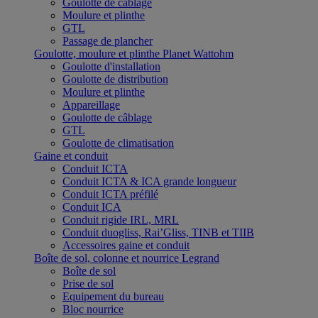
Goulotte de câblage
Moulure et plinthe
GTL
Passage de plancher
Goulotte, moulure et plinthe Planet Wattohm
Goulotte d'installation
Goulotte de distribution
Moulure et plinthe
Appareillage
Goulotte de câblage
GTL
Goulotte de climatisation
Gaine et conduit
Conduit ICTA
Conduit ICTA & ICA grande longueur
Conduit ICTA préfilé
Conduit ICA
Conduit rigide IRL, MRL
Conduit duogliss, Rai’Gliss, TINB et TIIB
Accessoires gaine et conduit
Boîte de sol, colonne et nourrice Legrand
Boîte de sol
Prise de sol
Equipement du bureau
Bloc nourrice