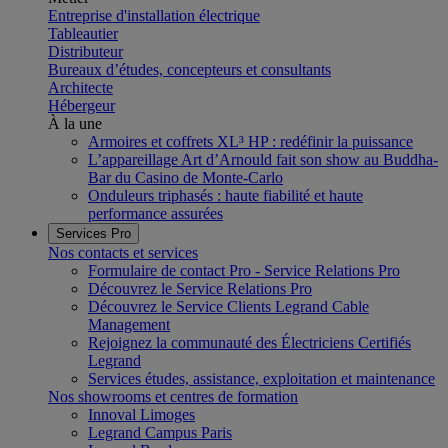
Entreprise d'installation électrique
Tableautier
Distributeur
Bureaux d’études, concepteurs et consultants
Architecte
Hébergeur
À la une
Armoires et coffrets XL³ HP : redéfinir la puissance
L’appareillage Art d’Arnould fait son show au Buddha-
Bar du Casino de Monte-Carlo
Onduleurs triphasés : haute fiabilité et haute
performance assurées
Services Pro
Nos contacts et services
Formulaire de contact Pro - Service Relations Pro
Découvrez le Service Relations Pro
Découvrez le Service Clients Legrand Cable
Management
Rejoignez la communauté des Électriciens Certifiés
Legrand
Services études, assistance, exploitation et maintenance
Nos showrooms et centres de formation
Innoval Limoges
Legrand Campus Paris