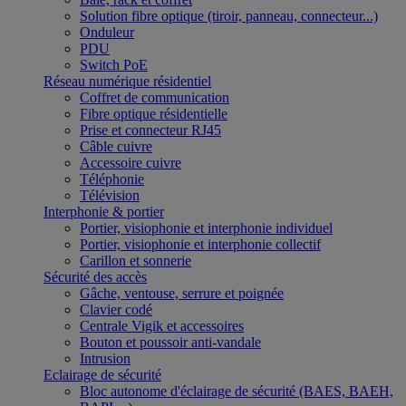
Solution fibre optique (tiroir, panneau, connecteur...)
Onduleur
PDU
Switch PoE
Réseau numérique résidentiel
Coffret de communication
Fibre optique résidentielle
Prise et connecteur RJ45
Câble cuivre
Accessoire cuivre
Téléphonie
Télévision
Interphonie & portier
Portier, visiophonie et interphonie individuel
Portier, visiophonie et interphonie collectif
Carillon et sonnerie
Sécurité des accès
Gâche, ventouse, serrure et poignée
Clavier codé
Centrale Vigik et accessoires
Bouton et poussoir anti-vandale
Intrusion
Eclairage de sécurité
Bloc autonome d'éclairage de sécurité (BAES, BAEH,