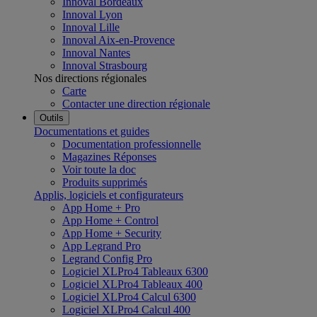
Innoval Bordeaux
Innoval Lyon
Innoval Lille
Innoval Aix-en-Provence
Innoval Nantes
Innoval Strasbourg
Nos directions régionales
Carte
Contacter une direction régionale
Outils
Documentations et guides
Documentation professionnelle
Magazines Réponses
Voir toute la doc
Produits supprimés
Applis, logiciels et configurateurs
App Home + Pro
App Home + Control
App Home + Security
App Legrand Pro
Legrand Config Pro
Logiciel XLPro4 Tableaux 6300
Logiciel XLPro4 Tableaux 400
Logiciel XLPro4 Calcul 6300
Logiciel XLPro4 Calcul 400