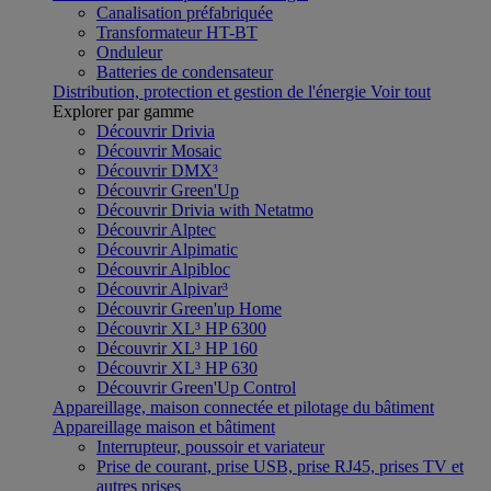
Canalisation préfabriquée
Transformateur HT-BT
Onduleur
Batteries de condensateur
Distribution, protection et gestion de l'énergie
Voir tout
Explorer par gamme
Découvrir Drivia
Découvrir Mosaic
Découvrir DMX³
Découvrir Green'Up
Découvrir Drivia with Netatmo
Découvrir Alptec
Découvrir Alpimatic
Découvrir Alpibloc
Découvrir Alpivar³
Découvrir Green'up Home
Découvrir XL³ HP 6300
Découvrir XL³ HP 160
Découvrir XL³ HP 630
Découvrir Green'Up Control
Appareillage, maison connectée et pilotage du bâtiment
Appareillage maison et bâtiment
Interrupteur, poussoir et variateur
Prise de courant, prise USB, prise RJ45, prises TV et
autres prises