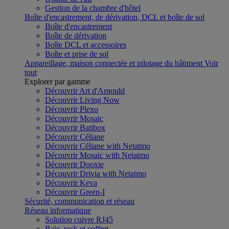
Gestion de la chambre d'hôtel
Boîte d'encastrement, de dérivation, DCL et boîte de sol
Boîte d'encastrement
Boîte de dérivation
Boîte DCL et accessoires
Boîte et prise de sol
Appareillage, maison connectée et pilotage du bâtiment
Voir
tout
Explorer par gamme
Découvrir Art d'Arnould
Découvrir Living Now
Découvrir Plexo
Découvrir Mosaic
Découvrir Batibox
Découvrir Céliane
Découvrir Céliane with Netatmo
Découvrir Mosaic with Netatmo
Découvrir Dooxie
Découvrir Drivia with Netatmo
Découvrir Keva
Découvrir Green-I
Sécurité, communication et réseau
Réseau informatique
Solution cuivre RJ45
Baie, rack et coffret