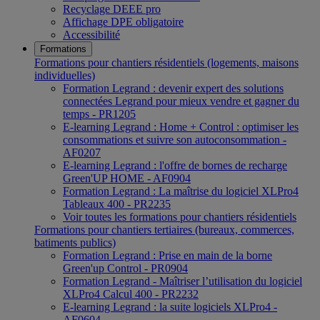
Recyclage DEEE pro
Affichage DPE obligatoire
Accessibilité
Formations
Formations pour chantiers résidentiels (logements, maisons
individuelles)
Formation Legrand : devenir expert des solutions
connectées Legrand pour mieux vendre et gagner du
temps - PR1205
E-learning Legrand : Home + Control : optimiser les
consommations et suivre son autoconsommation -
AF0207
E-learning Legrand : l'offre de bornes de recharge
Green'UP HOME - AF0904
Formation Legrand : La maîtrise du logiciel XLPro4
Tableaux 400 - PR2235
Voir toutes les formations pour chantiers résidentiels
Formations pour chantiers tertiaires (bureaux, commerces,
batiments publics)
Formation Legrand : Prise en main de la borne
Green'up Control - PR0904
Formation Legrand - Maîtriser l’utilisation du logiciel
XLPro4 Calcul 400 - PR2232
E-learning Legrand : la suite logiciels XLPro4 -
AF0604