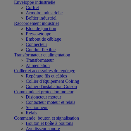
Enveloppe industrielle
Coffret
Armoire industrielle
Boîtier industriel
Raccordement industriel
Bloc de jonction
Presse-étoupe
Embout de câblage
Connecteur
Conduit flexible
Transformateur et alimentation
Transformateur
Alimentation
Collier et accessoires de repérage
Repérage fils et câbles
Collier d'équipement Colring
Collier d'installation Colson
Commande et protection moteur
Disjoncteur moteur
Contacteur moteur et relais
Sectionneur
Relais
Commande, bouton et signalisation
Bouton et boîte à boutons
Avertisseur sonore