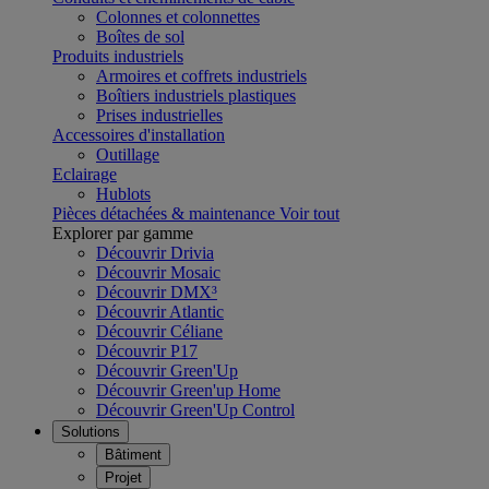
Colonnes et colonnettes
Boîtes de sol
Produits industriels
Armoires et coffrets industriels
Boîtiers industriels plastiques
Prises industrielles
Accessoires d'installation
Outillage
Eclairage
Hublots
Pièces détachées & maintenance
Voir tout
Explorer par gamme
Découvrir Drivia
Découvrir Mosaic
Découvrir DMX³
Découvrir Atlantic
Découvrir Céliane
Découvrir P17
Découvrir Green'Up
Découvrir Green'up Home
Découvrir Green'Up Control
Solutions
Bâtiment
Projet