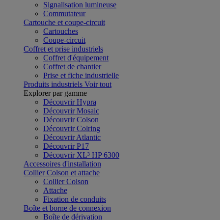
Signalisation lumineuse
Commutateur
Cartouche et coupe-circuit
Cartouches
Coupe-circuit
Coffret et prise industriels
Coffret d'équipement
Coffret de chantier
Prise et fiche industrielle
Produits industriels
Voir tout
Explorer par gamme
Découvrir Hypra
Découvrir Mosaic
Découvrir Colson
Découvrir Colring
Découvrir Atlantic
Découvrir P17
Découvrir XL³ HP 6300
Accessoires d'installation
Collier Colson et attache
Collier Colson
Attache
Fixation de conduits
Boîte et borne de connexion
Boîte de dérivation