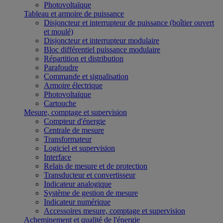
Photovoltaïque
Tableau et armoire de puissance
Disjoncteur et interrupteur de puissance (boîtier ouvert
et moulé)
Disjoncteur et interrupteur modulaire
Bloc différentiel puissance modulaire
Répartition et distribution
Parafoudre
Commande et signalisation
Armoire électrique
Photovoltaïque
Cartouche
Mesure, comptage et supervision
Compteur d'énergie
Centrale de mesure
Transformateur
Logiciel et supervision
Interface
Relais de mesure et de protection
Transducteur et convertisseur
Indicateur analogique
Système de gestion de mesure
Indicateur numérique
Accessoires mesure, comptage et supervision
Acheminement et qualité de l'énergie