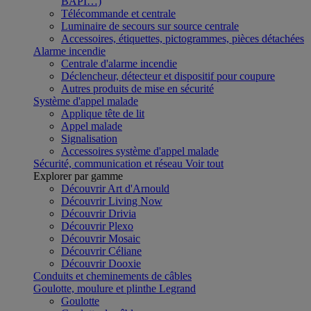
BAPI…)
Télécommande et centrale
Luminaire de secours sur source centrale
Accessoires, étiquettes, pictogrammes, pièces détachées
Alarme incendie
Centrale d'alarme incendie
Déclencheur, détecteur et dispositif pour coupure
Autres produits de mise en sécurité
Système d'appel malade
Applique tête de lit
Appel malade
Signalisation
Accessoires système d'appel malade
Sécurité, communication et réseau
Voir tout
Explorer par gamme
Découvrir Art d'Arnould
Découvrir Living Now
Découvrir Drivia
Découvrir Plexo
Découvrir Mosaic
Découvrir Céliane
Découvrir Dooxie
Conduits et cheminements de câbles
Goulotte, moulure et plinthe Legrand
Goulotte