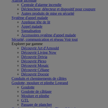
Alarme incendie
Centrale d'alarme incendie
Déclencheur, détecteur et dispositif pour coupure
Autres produits de mise en sécurité
Système d'appel malade
Applique tête de lit
Appel malade
Signalisation
Accessoires système d'appel malade
Sécurité, communication et réseau
Voir tout
Explorer par gamme
Découvrir Art d'Arnould
Découvrir Living Now
Découvrir Drivia
Découvrir Plexo
Découvrir Mosaic
Découvrir Céliane
Découvrir Dooxie
Conduits et cheminements de câbles
Goulotte, moulure et plinthe Legrand
Goulotte
Goulotte de câblage
Moulure et plinthe
GTL
Passage de plancher