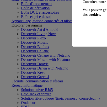
Consultez notre
Boîte d'encastrement
Boîte de dérivation
Vous pouvez gér
Boîte DCL et accessoires
des cookies
.
Boîte et prise de sol
Appareillage, maison connectée et pilotage du bâtiment
Voir to
Explorer par gamme
Découvrir Art d'Arnould
Découvrir Living Now
Découvrir Plexo
Découvrir Mosaic
Découvrir Batibox
Découvrir Céliane
Découvrir Céliane with Netatmo
Découvrir Mosaic with Netatmo
Découvrir Dooxie
Découvrir Drivia with Netatmo
Découvrir Keva
Découvrir Green-I
Sécurité, communication et réseau
Réseau informatique
Solution cuivre RJ45
Baie, rack et coffret
Solution fibre optique (tiroir, panneau, connecteur...)
Onduleur
PDU