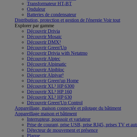
Transformateur HT-BT
Onduleur
Batteries de condensateur
Distribution, protection et gestion de l'énergie
Voir tout
Explorer par gamme
Découvrir Drivia
Découvrir Mosaic
Découvrir DMX³
Découvrir Green'Up
Découvrir Drivia with Netatmo
Découvrir Alptec
Découvrir Alpimatic
Découvrir Alpibloc
Découvrir Alpivar³
Découvrir Green'up Home
Découvrir XL³ HP 6300
Découvrir XL³ HP 160
Découvrir XL³ HP 630
Découvrir Green'Up Control
Appareillage, maison connectée et pilotage du bâtiment
Appareillage maison et bâtiment
Interrupteur, poussoir et variateur
Prise de courant, prise USB, prise RJ45, prises TV et aut
Détecteur de mouvement et présence
Plaque