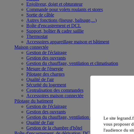
Enjoliveur, doigt et obturateur
Commande pour volets roulants et stores
Sortie de câble
Autres fonctions (liseuse, balisage,...)
Boîte d'encastrement et DCL
Support, boîtier & cadre saillie
Thermostat
Accessoires appareillage maison et bâtiment
Maison connectée
Gestion de l'éclairage
Gestion des ouvrants
Gestion du chauffage, ventilation et climatisation
Mesure de l'énergie
Pilotage des charges
Qualité de l'air
Sécurité du logement
Centralisation des commandes
Accessoires maison connectée
Pilotage du batiment
Gestion de l'éclairage
Gestion des ouvrants
Gestion du chauffage, ventilation et climatisation
Le site legrand.f
Qualité de l'air
vous proposer de
Gestion de la chambre d'hôtel
l'audience du sit
Boîte d'encastrement, de dérivation, DCL et boîte de sol