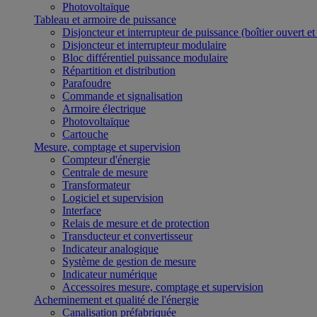
Photovoltaïque
Tableau et armoire de puissance
Disjoncteur et interrupteur de puissance (boîtier ouvert e
Disjoncteur et interrupteur modulaire
Bloc différentiel puissance modulaire
Répartition et distribution
Parafoudre
Commande et signalisation
Armoire électrique
Photovoltaïque
Cartouche
Mesure, comptage et supervision
Compteur d'énergie
Centrale de mesure
Transformateur
Logiciel et supervision
Interface
Relais de mesure et de protection
Transducteur et convertisseur
Indicateur analogique
Système de gestion de mesure
Indicateur numérique
Accessoires mesure, comptage et supervision
Acheminement et qualité de l'énergie
Canalisation préfabriquée