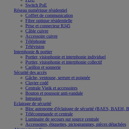
Switch PoE
Réseau numérique résidentiel
Coffret de communication
Fibre optique résidentielle
Prise et connecteur RJ45
Câble cuivre
Accessoire cuivre
Téléphonie
Télévision
Interphonie & portier
Portier, visiophonie et interphonie individuel
Portier, visiophonie et interphonie collectif
Carillon et sonnerie
Sécurité des accès
Gâche, ventouse, serrure et poignée
Clavier codé
Centrale Vigik et accessoires
Bouton et poussoir anti-vandale
Intrusion
Eclairage de sécurité
Bloc autonome d'éclairage de sécurité (BAES, BAEH,
Télécommande et centrale
Luminaire de secours sur source centrale
Accessoires, étiquettes, pictogrammes, pièces détachées