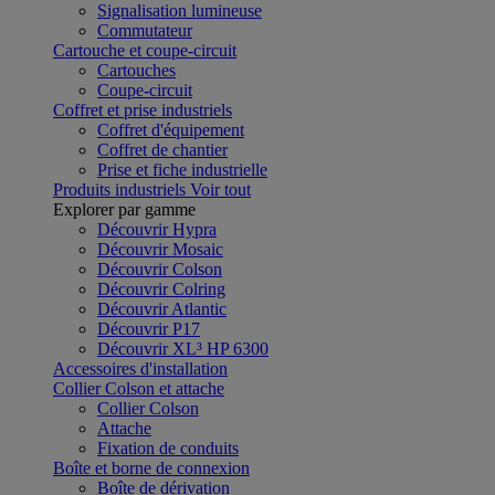
Signalisation lumineuse
Commutateur
Cartouche et coupe-circuit
Cartouches
Coupe-circuit
Coffret et prise industriels
Coffret d'équipement
Coffret de chantier
Prise et fiche industrielle
Produits industriels
Voir tout
Explorer par gamme
Découvrir Hypra
Découvrir Mosaic
Découvrir Colson
Découvrir Colring
Découvrir Atlantic
Découvrir P17
Découvrir XL³ HP 6300
Accessoires d'installation
Collier Colson et attache
Collier Colson
Attache
Fixation de conduits
Boîte et borne de connexion
Boîte de dérivation