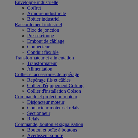
Enveloppe industrielle
Coffret
Armoire industrielle
Boîtier industriel
Raccordement industriel
Bloc de jonction
Presse-étoupe
Embout de câblage
Connecteur
Conduit flexible
Transformateur et alimentation
Transformateur
Alimentation
Collier et accessoires de repérage
Repérage fils et câbles
Collier d'équipement Colring
Collier d'installation Colson
Commande et protection moteur
Disjoncteur moteur
Contacteur moteur et relais
Sectionneur
Relais
Commande, bouton et signalisation
Bouton et boîte à boutons
Avertisseur sonore