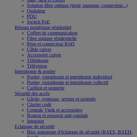
Solution fibre optique (tiroir, panneau, connecteur...)
Onduleur
PDU
Switch PoE
Réseau numérique résidentiel
Coffret de communication
Fibre optique résidentielle
Prise et connecteur RJ45
Câble cuivre
Accessoire cuivre
Téléphonie
Télévision
Interphonie & portier
Portier, visiophonie et interphonie individuel
Portier, visiophonie et interphonie collectif
Carillon et sonnerie
Sécurité des accès
Gâche, ventouse, serrure et poignée
Clavier codé
Centrale Vigik et accessoires
Bouton et poussoir anti-vandale
Intrusion
Eclairage de sécurité
Bloc autonome d'éclairage de sécurité (BAES, BAEH,