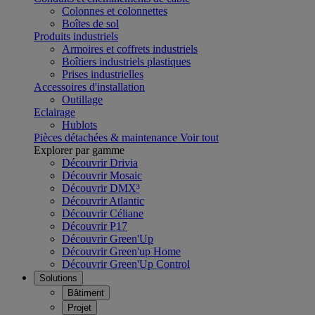
Colonnes et colonnettes
Boîtes de sol
Produits industriels
Armoires et coffrets industriels
Boîtiers industriels plastiques
Prises industrielles
Accessoires d'installation
Outillage
Eclairage
Hublots
Pièces détachées & maintenance
Voir tout
Explorer par gamme
Découvrir Drivia
Découvrir Mosaic
Découvrir DMX³
Découvrir Atlantic
Découvrir Céliane
Découvrir P17
Découvrir Green'Up
Découvrir Green'up Home
Découvrir Green'Up Control
Solutions
Bâtiment
Projet