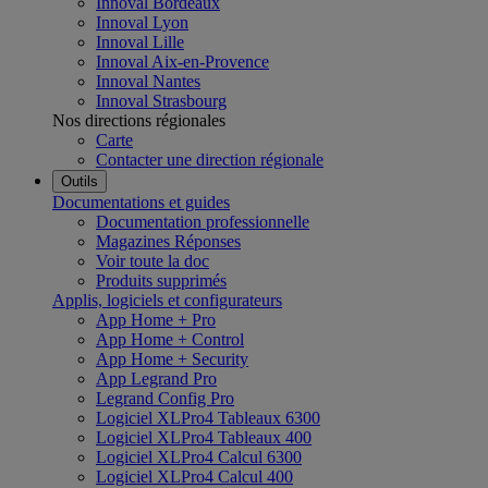
Innoval Bordeaux
Innoval Lyon
Innoval Lille
Innoval Aix-en-Provence
Innoval Nantes
Innoval Strasbourg
Nos directions régionales
Carte
Contacter une direction régionale
Outils
Documentations et guides
Documentation professionnelle
Magazines Réponses
Voir toute la doc
Produits supprimés
Applis, logiciels et configurateurs
App Home + Pro
App Home + Control
App Home + Security
App Legrand Pro
Legrand Config Pro
Logiciel XLPro4 Tableaux 6300
Logiciel XLPro4 Tableaux 400
Logiciel XLPro4 Calcul 6300
Logiciel XLPro4 Calcul 400