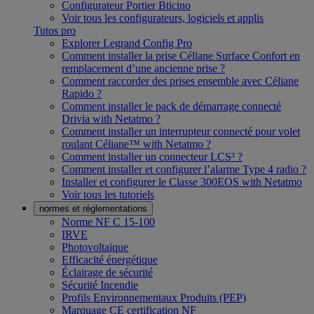
Configurateur Portier Bticino
Voir tous les configurateurs, logiciels et applis
Tutos pro
Explorer Legrand Config Pro
Comment installer la prise Céliane Surface Confort en
remplacement d’une ancienne prise ?
Comment raccorder des prises ensemble avec Céliane
Rapido ?
Comment installer le pack de démarrage connecté
Drivia with Netatmo ?
Comment installer un interrupteur connecté pour volet
roulant Céliane™ with Netatmo ?
Comment installer un connecteur LCS³ ?
Comment installer et configurer l’alarme Type 4 radio ?
Installer et configurer le Classe 300EOS with Netatmo
Voir tous les tutoriels
normes et réglementations
Norme NF C 15-100
IRVE
Photovoltaïque
Efficacité énergétique
Éclairage de sécurité
Sécurité Incendie
Profils Environnementaux Produits (PEP)
Marquage CE certification NF