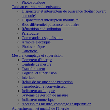
Photovoltaïque
Tableau et armoire de puissance
Disjoncteur et interrupteur de puissance (boîtier ouvert
et moulé)
Disjoncteur et interrupteur modulaire
Bloc différentiel puissance modulaire
Répartition et distribution
Parafoudre
Commande et signalisation
Armoire électrique
Photovoltaïque
Cartouche
Mesure, comptage et supervision
Compteur d'énergie
Centrale de mesure
Transformateur
Logiciel et supervision
Interface
Relais de mesure et de protection
Transducteur et convertisseur
Indicateur analogique
Système de gestion de mesure
Indicateur numérique
Accessoires mesure, comptage et supervision
Acheminement et qualité de l'énergie