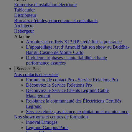
Entreprise d'installation électrique
Tableautier
Distributeur
Bureaux d’études, concepteurs et consultants
Architecte
Hébergeur
À la une
Armoires et coffrets XL³ HP : redéfinir la puissance
L’appareillage Art d’Arnould fait son show au Buddha-
Bar du Casino de Monte-Carlo
Onduleurs triphasés : haute fiabilité et haute
performance assurées
Services Pro
Nos contacts et services
Formulaire de contact Pro - Service Relations Pro
Découvrez le Service Relations Pro
Découvrez le Service Clients Legrand Cable
Management
Rejoignez la communauté des Électriciens Certifiés
Legrand
Services études, assistance, exploitation et maintenance
Nos showrooms et centres de formation
Innoval Limoges
Legrand Campus Paris