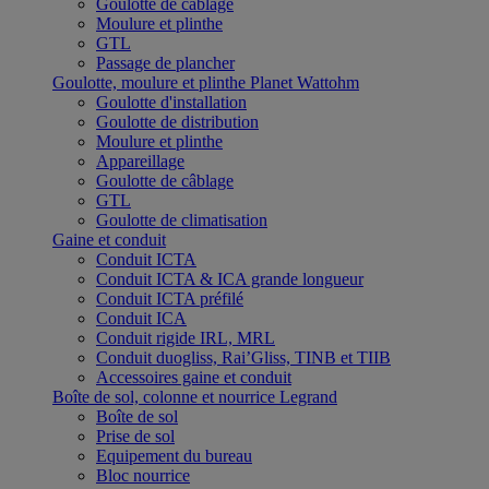
Goulotte de câblage
Moulure et plinthe
GTL
Passage de plancher
Goulotte, moulure et plinthe Planet Wattohm
Goulotte d'installation
Goulotte de distribution
Moulure et plinthe
Appareillage
Goulotte de câblage
GTL
Goulotte de climatisation
Gaine et conduit
Conduit ICTA
Conduit ICTA & ICA grande longueur
Conduit ICTA préfilé
Conduit ICA
Conduit rigide IRL, MRL
Conduit duogliss, Rai’Gliss, TINB et TIIB
Accessoires gaine et conduit
Boîte de sol, colonne et nourrice Legrand
Boîte de sol
Prise de sol
Equipement du bureau
Bloc nourrice