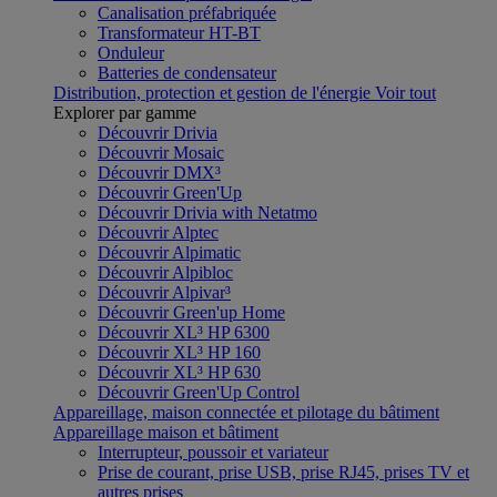
Canalisation préfabriquée
Transformateur HT-BT
Onduleur
Batteries de condensateur
Distribution, protection et gestion de l'énergie
Voir tout
Explorer par gamme
Découvrir Drivia
Découvrir Mosaic
Découvrir DMX³
Découvrir Green'Up
Découvrir Drivia with Netatmo
Découvrir Alptec
Découvrir Alpimatic
Découvrir Alpibloc
Découvrir Alpivar³
Découvrir Green'up Home
Découvrir XL³ HP 6300
Découvrir XL³ HP 160
Découvrir XL³ HP 630
Découvrir Green'Up Control
Appareillage, maison connectée et pilotage du bâtiment
Appareillage maison et bâtiment
Interrupteur, poussoir et variateur
Prise de courant, prise USB, prise RJ45, prises TV et
autres prises