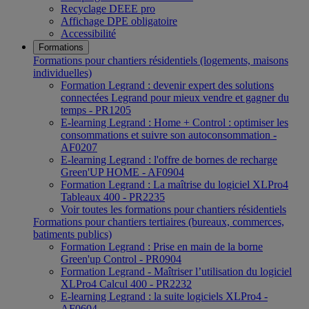
Recyclage DEEE pro
Affichage DPE obligatoire
Accessibilité
Formations
Formations pour chantiers résidentiels (logements, maisons
individuelles)
Formation Legrand : devenir expert des solutions
connectées Legrand pour mieux vendre et gagner du
temps - PR1205
E-learning Legrand : Home + Control : optimiser les
consommations et suivre son autoconsommation -
AF0207
E-learning Legrand : l'offre de bornes de recharge
Green'UP HOME - AF0904
Formation Legrand : La maîtrise du logiciel XLPro4
Tableaux 400 - PR2235
Voir toutes les formations pour chantiers résidentiels
Formations pour chantiers tertiaires (bureaux, commerces,
batiments publics)
Formation Legrand : Prise en main de la borne
Green'up Control - PR0904
Formation Legrand - Maîtriser l’utilisation du logiciel
XLPro4 Calcul 400 - PR2232
E-learning Legrand : la suite logiciels XLPro4 -
AF0604