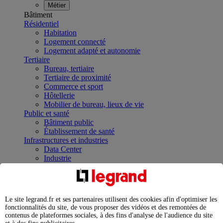
Métier
Bâtiment
Résidentiel
Habitation
Logement connecté
Logement adapté et autonomie
Tertiaire
Bureau, tertiaire
Tertiaire de proximité
Commerce et sport
Hôtellerie
Mobilier de bureau, lieux de vie
Public et santé
Bâtiment public
Établissement de santé
Infrastructures et industries
Data Center
Industrie
Infrastructures
À la une
Contrôler et planifier le fonctionnement des appareils
électriques avec le contacteur connecté
Le site legrand.fr et ses partenaires utilisent des cookies afin d'optimiser les
Répartir et optimiser son tableau électrique
fonctionnalités du site, de vous proposer des vidéos et des remontées de
Legrand Data Center Solutions : concentrer les
contenus de plateformes sociales, à des fins d'analyse de l'audience du site
expertises au service de vos performances