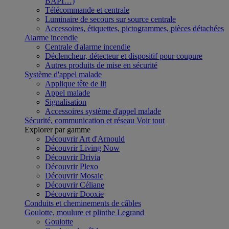
BAPI…)
Télécommande et centrale
Luminaire de secours sur source centrale
Accessoires, étiquettes, pictogrammes, pièces détachées
Alarme incendie
Centrale d'alarme incendie
Déclencheur, détecteur et dispositif pour coupure
Autres produits de mise en sécurité
Système d'appel malade
Applique tête de lit
Appel malade
Signalisation
Accessoires système d'appel malade
Sécurité, communication et réseau
Voir tout
Explorer par gamme
Découvrir Art d'Arnould
Découvrir Living Now
Découvrir Drivia
Découvrir Plexo
Découvrir Mosaic
Découvrir Céliane
Découvrir Dooxie
Conduits et cheminements de câbles
Goulotte, moulure et plinthe Legrand
Goulotte