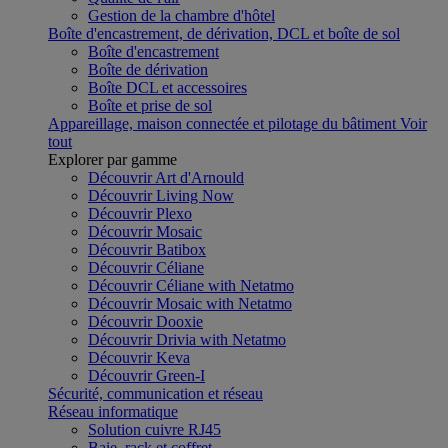
Gestion de la chambre d'hôtel
Boîte d'encastrement, de dérivation, DCL et boîte de sol
Boîte d'encastrement
Boîte de dérivation
Boîte DCL et accessoires
Boîte et prise de sol
Appareillage, maison connectée et pilotage du bâtiment
Voir
tout
Explorer par gamme
Découvrir Art d'Arnould
Découvrir Living Now
Découvrir Plexo
Découvrir Mosaic
Découvrir Batibox
Découvrir Céliane
Découvrir Céliane with Netatmo
Découvrir Mosaic with Netatmo
Découvrir Dooxie
Découvrir Drivia with Netatmo
Découvrir Keva
Découvrir Green-I
Sécurité, communication et réseau
Réseau informatique
Solution cuivre RJ45
Baie, rack et coffret