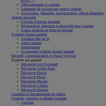
BAPI…)
Télécommande et centrale
Luminaire de secours sur source centrale
Accessoires, étiquettes, pictogrammes, pièces détachées
Alarme incendie
Centrale d'alarme incendie
Déclencheur, détecteur et dispositif pour coupure
Autres produits de mise en sécurité
Système d'appel malade
Applique tête de lit
Appel malade
Signalisation
Accessoires système d'appel malade
Sécurité, communication et réseau
Voir tout
Explorer par gamme
Découvrir Art d'Arnould
Découvrir Living Now
Découvrir Drivia
Découvrir Plexo
Découvrir Mosaic
Découvrir Céliane
Découvrir Dooxie
Conduits et cheminements de câbles
Goulotte, moulure et plinthe Legrand
Goulotte