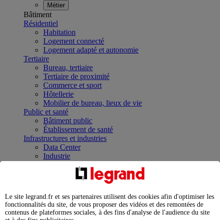
Métier
Bâtiment
Résidentiel
Habitation
Logement connecté
Logement adapté et autonomie
Tertiaire
Bureau, tertiaire
Tertiaire de proximité
Commerce et sport
Hôtellerie
Mobilier de bureau, lieux de vie
Public et santé
Bâtiment public
Établissement de santé
Infrastructures et industries
Data Center
Industrie
Infrastructures
À la une
Contrôler et planifier le fonctionnement des appareils
électriques avec le contacteur connecté
Le site legrand.fr et ses partenaires utilisent des cookies afin d'optimiser les
Répartir et optimiser son tableau électrique
fonctionnalités du site, de vous proposer des vidéos et des remontées de
Legrand Data Center Solutions : concentrer les
contenus de plateformes sociales, à des fins d'analyse de l'audience du site
expertises au service de vos performances