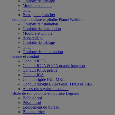
Goulotte de câblage
Moulure et plinthe
GTL
Passage de plancher
Goulotte, moulure et plinthe Planet Wattohm
Goulotte d'installation
Goulotte de distribution
Moulure et plinthe
Appareillage
Goulotte de câblage
GTL
Goulotte de climatisation
Gaine et conduit
Conduit ICTA
Conduit ICTA & ICA grande longueur
Conduit ICTA préfilé
Conduit ICA
Conduit rigide IRL, MRL
Conduit duogliss, Rai’Gliss, TINB et TIIB
Accessoires gaine et conduit
Boîte de sol, colonne et nourrice Legrand
Boîte de sol
Prise de sol
Equipement du bureau
Bloc nourrice