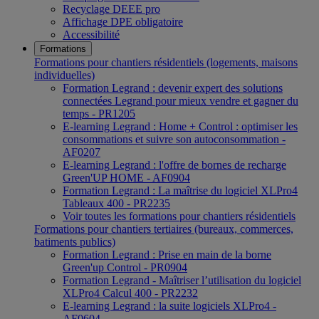
Recyclage DEEE pro
Affichage DPE obligatoire
Accessibilité
Formations
Formations pour chantiers résidentiels (logements, maisons
individuelles)
Formation Legrand : devenir expert des solutions
connectées Legrand pour mieux vendre et gagner du
temps - PR1205
E-learning Legrand : Home + Control : optimiser les
consommations et suivre son autoconsommation -
AF0207
E-learning Legrand : l'offre de bornes de recharge
Green'UP HOME - AF0904
Formation Legrand : La maîtrise du logiciel XLPro4
Tableaux 400 - PR2235
Voir toutes les formations pour chantiers résidentiels
Formations pour chantiers tertiaires (bureaux, commerces,
batiments publics)
Formation Legrand : Prise en main de la borne
Green'up Control - PR0904
Formation Legrand - Maîtriser l’utilisation du logiciel
XLPro4 Calcul 400 - PR2232
E-learning Legrand : la suite logiciels XLPro4 -
AF0604