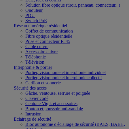
Solution fibre optique (tiroir, panneau, connecteur...)
Onduleur
PDU
Switch PoE
Réseau numérique résidentiel
Coffret de communication
Fibre optique résidentielle
Prise et connecteur RJ45
Câble cuivre
Accessoire cuivre
Téléphonie
Télévision
Interphonie & portier
Portier, visiophonie et interphonie individuel
Portier, visiophonie et interphonie collectif
Carillon et sonnerie
Sécurité des accès
Gâche, ventouse, serrure et poignée
Clavier codé
Centrale Vigik et accessoires
Bouton et poussoir anti-vandale
Intrusion
Eclairage de sécurité
Bloc autonome d'éclairage de sécurité (BAES, BAEH,