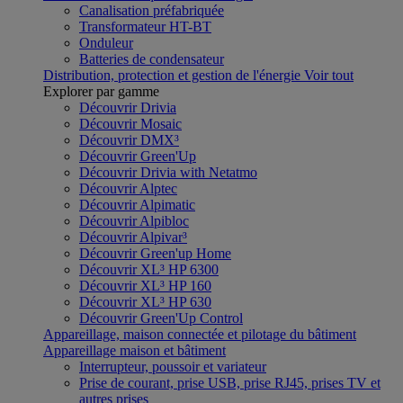
Canalisation préfabriquée
Transformateur HT-BT
Onduleur
Batteries de condensateur
Distribution, protection et gestion de l'énergie
Voir tout
Explorer par gamme
Découvrir Drivia
Découvrir Mosaic
Découvrir DMX³
Découvrir Green'Up
Découvrir Drivia with Netatmo
Découvrir Alptec
Découvrir Alpimatic
Découvrir Alpibloc
Découvrir Alpivar³
Découvrir Green'up Home
Découvrir XL³ HP 6300
Découvrir XL³ HP 160
Découvrir XL³ HP 630
Découvrir Green'Up Control
Appareillage, maison connectée et pilotage du bâtiment
Appareillage maison et bâtiment
Interrupteur, poussoir et variateur
Prise de courant, prise USB, prise RJ45, prises TV et
autres prises