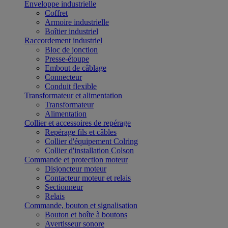
Enveloppe industrielle
Coffret
Armoire industrielle
Boîtier industriel
Raccordement industriel
Bloc de jonction
Presse-étoupe
Embout de câblage
Connecteur
Conduit flexible
Transformateur et alimentation
Transformateur
Alimentation
Collier et accessoires de repérage
Repérage fils et câbles
Collier d'équipement Colring
Collier d'installation Colson
Commande et protection moteur
Disjoncteur moteur
Contacteur moteur et relais
Sectionneur
Relais
Commande, bouton et signalisation
Bouton et boîte à boutons
Avertisseur sonore