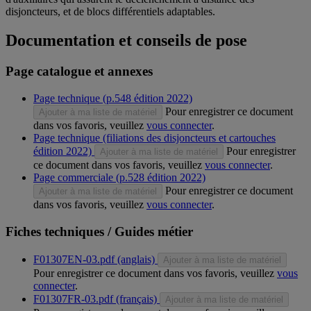
disjoncteurs, et de blocs différentiels adaptables.
Documentation et conseils de pose
Page catalogue et annexes
Page technique (p.548 édition 2022)
Pour enregistrer ce document
Ajouter à ma liste de matériel
dans vos favoris, veuillez
vous connecter
.
Page technique (filiations des disjoncteurs et cartouches
édition 2022)
Pour enregistrer
Ajouter à ma liste de matériel
ce document dans vos favoris, veuillez
vous connecter
.
Page commerciale (p.528 édition 2022)
Pour enregistrer ce document
Ajouter à ma liste de matériel
dans vos favoris, veuillez
vous connecter
.
Fiches techniques / Guides métier
F01307EN-03.pdf (anglais)
Ajouter à ma liste de matériel
Pour enregistrer ce document dans vos favoris, veuillez
vous
connecter
.
F01307FR-03.pdf (français)
Ajouter à ma liste de matériel