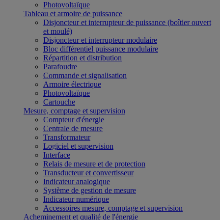
Photovoltaïque
Tableau et armoire de puissance
Disjoncteur et interrupteur de puissance (boîtier ouvert
et moulé)
Disjoncteur et interrupteur modulaire
Bloc différentiel puissance modulaire
Répartition et distribution
Parafoudre
Commande et signalisation
Armoire électrique
Photovoltaïque
Cartouche
Mesure, comptage et supervision
Compteur d'énergie
Centrale de mesure
Transformateur
Logiciel et supervision
Interface
Relais de mesure et de protection
Transducteur et convertisseur
Indicateur analogique
Système de gestion de mesure
Indicateur numérique
Accessoires mesure, comptage et supervision
Acheminement et qualité de l'énergie