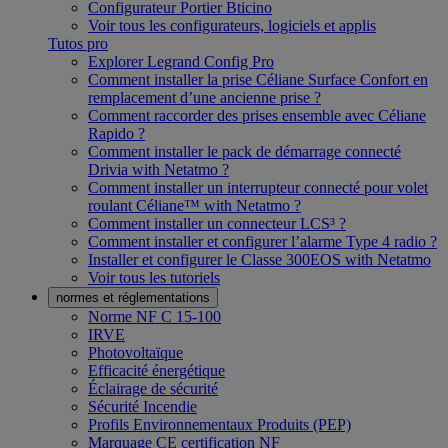
Configurateur Portier Bticino
Voir tous les configurateurs, logiciels et applis
Tutos pro
Explorer Legrand Config Pro
Comment installer la prise Céliane Surface Confort en
remplacement d’une ancienne prise ?
Comment raccorder des prises ensemble avec Céliane
Rapido ?
Comment installer le pack de démarrage connecté
Drivia with Netatmo ?
Comment installer un interrupteur connecté pour volet
roulant Céliane™ with Netatmo ?
Comment installer un connecteur LCS³ ?
Comment installer et configurer l’alarme Type 4 radio ?
Installer et configurer le Classe 300EOS with Netatmo
Voir tous les tutoriels
normes et réglementations
Norme NF C 15-100
IRVE
Photovoltaïque
Efficacité énergétique
Éclairage de sécurité
Sécurité Incendie
Profils Environnementaux Produits (PEP)
Marquage CE certification NF