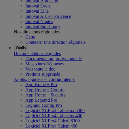
Innoval Bordeaux
Innoval Lyon
Innoval Lille
Innoval Aix-en-Provence
Innoval Nantes
Innoval Strasbourg
Nos directions régionales
Carte
Contacter une direction régionale
Outils
Documentations et guides
Documentation professionnelle
Magazines Réponses
Voir toute la doc
Produits supprimés
Applis, logiciels et configurateurs
App Home + Pro
App Home + Control
App Home + Security
App Legrand Pro
Legrand Config Pro
Logiciel XLPro4 Tableaux 6300
Logiciel XLPro4 Tableaux 400
Logiciel XLPro4 Calcul 6300
Logiciel XLPro4 Calcul 400