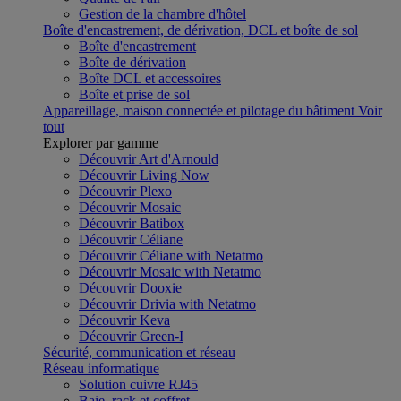
Gestion de la chambre d'hôtel
Boîte d'encastrement, de dérivation, DCL et boîte de sol
Boîte d'encastrement
Boîte de dérivation
Boîte DCL et accessoires
Boîte et prise de sol
Appareillage, maison connectée et pilotage du bâtiment
Voir
tout
Explorer par gamme
Découvrir Art d'Arnould
Découvrir Living Now
Découvrir Plexo
Découvrir Mosaic
Découvrir Batibox
Découvrir Céliane
Découvrir Céliane with Netatmo
Découvrir Mosaic with Netatmo
Découvrir Dooxie
Découvrir Drivia with Netatmo
Découvrir Keva
Découvrir Green-I
Sécurité, communication et réseau
Réseau informatique
Solution cuivre RJ45
Baie, rack et coffret