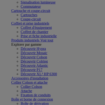
Signalisation lumineuse
Commutateur
Cartouche et coupe-circuit
Cartouches
Coupe-circuit
Coffret et prise industriels
Coffret d'équipement
Coffret de chantier
Prise et fiche industrielle
Produits industriels
Voir tout
Explorer par gamme
Découvrir Hypra
Découvrir Mosaic
Découvrir Colson
Découvrir Colring
Découvrir Atlantic
Découvrir P17
Découvrir XL³ HP 6300
Accessoires d'installation
Collier Colson et attache
Collier Colson
Attache
Fixation de conduits
Boîte et borne de connexion
Boîte de dérivation