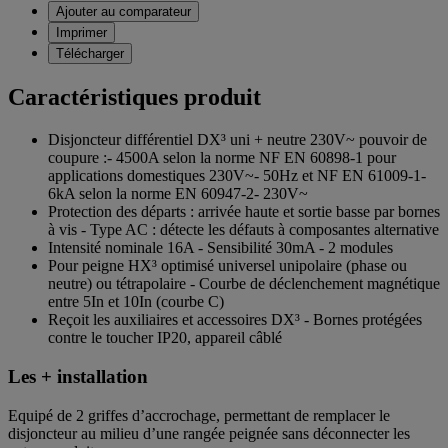
Ajouter au comparateur
Imprimer
Télécharger
Caractéristiques produit
Disjoncteur différentiel DX³ uni + neutre 230V~ pouvoir de
coupure :- 4500A selon la norme NF EN 60898-1 pour
applications domestiques 230V~- 50Hz et NF EN 61009-1-
6kA selon la norme EN 60947-2- 230V~
Protection des départs : arrivée haute et sortie basse par bornes
à vis - Type AC : détecte les défauts à composantes alternative
Intensité nominale 16A - Sensibilité 30mA - 2 modules
Pour peigne HX³ optimisé universel unipolaire (phase ou
neutre) ou tétrapolaire - Courbe de déclenchement magnétique
entre 5In et 10In (courbe C)
Reçoit les auxiliaires et accessoires DX³ - Bornes protégées
contre le toucher IP20, appareil câblé
Les + installation
Equipé de 2 griffes d’accrochage, permettant de remplacer le
disjoncteur au milieu d’une rangée peignée sans déconnecter les