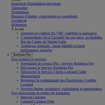
Entreprise d'installation électrique
Tableautier
Distributeur
Bureaux d’études, concepteurs et consultants
Architecte
Hébergeur
À la une
Armoires et coffrets XL³ HP : redéfinir la puissance
L’appareillage Art d’Arnould fait son show au Buddha-
Bar du Casino de Monte-Carlo
Onduleurs triphasés : haute fiabilité et haute
performance assurées
Services Pro
Nos contacts et services
Formulaire de contact Pro - Service Relations Pro
Découvrez le Service Relations Pro
Découvrez le Service Clients Legrand Cable
Management
Rejoignez la communauté des Électriciens Certifiés
Legrand
Services études, assistance, exploitation et maintenance
Nos showrooms et centres de formation
Innoval Limoges
Legrand Campus Paris