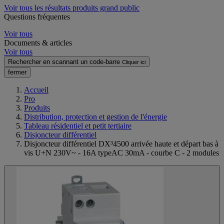
Voir tous les résultats produits grand public
Questions fréquentes
Voir tous
Documents & articles
Voir tous
Rechercher en scannant un code-barre
Cliquer ici
fermer
Accueil
Pro
Produits
Distribution, protection et gestion de l'énergie
Tableau résidentiel et petit tertiaire
Disjoncteur différentiel
Disjoncteur différentiel DX³4500 arrivée haute et départ bas à
vis U+N 230V~ - 16A typeAC 30mA - courbe C - 2 modules