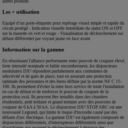
autres produits
Les + utilisation
Equipé d’un porte-étiquette pour repérage visuel simple et rapide du
circuit protégé - Indication visuelle immédiate du statut ON et OFF
sur la manette en vert et rouge - Visualisation de déclenchement sur
défaut différentiel par voyant jaune en face avant
Information sur la gamme
En réussissant l'alliance performante entre pouvoir de coupure élevé,
forte intensité nominale et faible encombrement, les disjoncteurs
modulaires DX³ répondent parfaitement aux contraintes de
sélectivité et de gain de place, tout en assurant une protection
optimale des personnes et des biens définie par la norme NF C 15-
100. Ils permettent d'éviter la mise hors service de toute l'installation
en cas de défaut et de renforcer le pouvoir de coupure de la
protection aval. Ils peuvent être installés dans des chantiers
résidentiels, petit tertiaire et grand tertiaire avec des pouvoirs de
coupure de 6 kA à 50 kA. Le disjoncteur DX³ STOP ARC est une
nouveauté Legrand, qui limite le risque d'incendie causé par des
défauts d'arc électrique. La gamme DX³ est également composée de
disjoncteurs différentiels, d'interrupteurs différentiels ainsi que
d'auxiliaires qui assurent le déclenchement à distance des