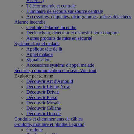
BAPI…)
Télécommande et centrale
Luminaire de secours sur source centrale
Accessoires, étiquettes, pictogrammes, pièces détachées
Alarme incendie
Centrale d'alarme incendie
Déclencheur, détecteur et dispositif pour coupure
Autres produits de mise en sécurité
Système d'appel malade
Applique tête de lit
Appel malade
Signalisation
Accessoires système d'appel malade
Sécurité, communication et réseau
Voir tout
Explorer par gamme
Découvrir Art d'Arnould
Découvrir Living Now
Découvrir Drivia
Découvrir Plexo
Découvrir Mosaic
Découvrir Céliane
Découvrir Dooxie
Conduits et cheminements de câbles
Goulotte, moulure et plinthe Legrand
Goulotte