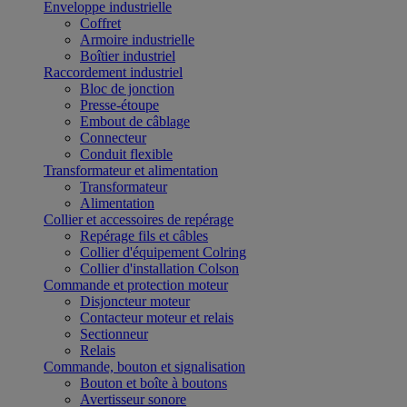
Enveloppe industrielle
Coffret
Armoire industrielle
Boîtier industriel
Raccordement industriel
Bloc de jonction
Presse-étoupe
Embout de câblage
Connecteur
Conduit flexible
Transformateur et alimentation
Transformateur
Alimentation
Collier et accessoires de repérage
Repérage fils et câbles
Collier d'équipement Colring
Collier d'installation Colson
Commande et protection moteur
Disjoncteur moteur
Contacteur moteur et relais
Sectionneur
Relais
Commande, bouton et signalisation
Bouton et boîte à boutons
Avertisseur sonore