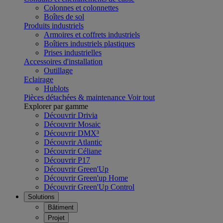
Colonnes et colonnettes
Boîtes de sol
Produits industriels
Armoires et coffrets industriels
Boîtiers industriels plastiques
Prises industrielles
Accessoires d'installation
Outillage
Eclairage
Hublots
Pièces détachées & maintenance
Voir tout
Explorer par gamme
Découvrir Drivia
Découvrir Mosaic
Découvrir DMX³
Découvrir Atlantic
Découvrir Céliane
Découvrir P17
Découvrir Green'Up
Découvrir Green'up Home
Découvrir Green'Up Control
Solutions
Bâtiment
Projet