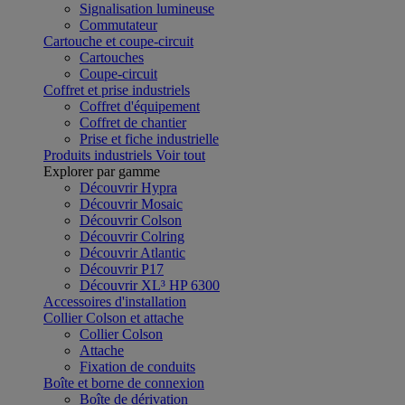
Signalisation lumineuse
Commutateur
Cartouche et coupe-circuit
Cartouches
Coupe-circuit
Coffret et prise industriels
Coffret d'équipement
Coffret de chantier
Prise et fiche industrielle
Produits industriels
Voir tout
Explorer par gamme
Découvrir Hypra
Découvrir Mosaic
Découvrir Colson
Découvrir Colring
Découvrir Atlantic
Découvrir P17
Découvrir XL³ HP 6300
Accessoires d'installation
Collier Colson et attache
Collier Colson
Attache
Fixation de conduits
Boîte et borne de connexion
Boîte de dérivation