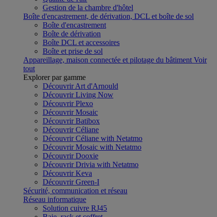
Gestion de la chambre d'hôtel
Boîte d'encastrement, de dérivation, DCL et boîte de sol
Boîte d'encastrement
Boîte de dérivation
Boîte DCL et accessoires
Boîte et prise de sol
Appareillage, maison connectée et pilotage du bâtiment
Voir
tout
Explorer par gamme
Découvrir Art d'Arnould
Découvrir Living Now
Découvrir Plexo
Découvrir Mosaic
Découvrir Batibox
Découvrir Céliane
Découvrir Céliane with Netatmo
Découvrir Mosaic with Netatmo
Découvrir Dooxie
Découvrir Drivia with Netatmo
Découvrir Keva
Découvrir Green-I
Sécurité, communication et réseau
Réseau informatique
Solution cuivre RJ45
Baie, rack et coffret