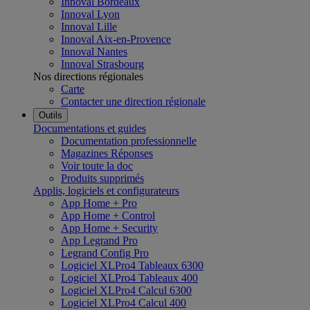
Innoval Bordeaux
Innoval Lyon
Innoval Lille
Innoval Aix-en-Provence
Innoval Nantes
Innoval Strasbourg
Nos directions régionales
Carte
Contacter une direction régionale
Outils
Documentations et guides
Documentation professionnelle
Magazines Réponses
Voir toute la doc
Produits supprimés
Applis, logiciels et configurateurs
App Home + Pro
App Home + Control
App Home + Security
App Legrand Pro
Legrand Config Pro
Logiciel XLPro4 Tableaux 6300
Logiciel XLPro4 Tableaux 400
Logiciel XLPro4 Calcul 6300
Logiciel XLPro4 Calcul 400