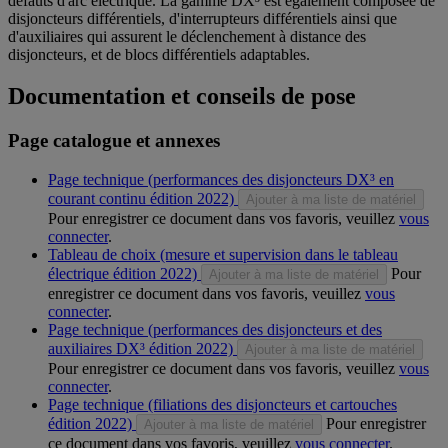
défauts d'arc électrique. La gamme DX³ est également composée de
disjoncteurs différentiels, d'interrupteurs différentiels ainsi que
d'auxiliaires qui assurent le déclenchement à distance des
disjoncteurs, et de blocs différentiels adaptables.
Documentation et conseils de pose
Page catalogue et annexes
Page technique (performances des disjoncteurs DX³ en
courant continu édition 2022)
Ajouter à ma liste de matériel
Pour enregistrer ce document dans vos favoris, veuillez
vous
connecter
.
Tableau de choix (mesure et supervision dans le tableau
électrique édition 2022)
Pour
Ajouter à ma liste de matériel
enregistrer ce document dans vos favoris, veuillez
vous
connecter
.
Page technique (performances des disjoncteurs et des
auxiliaires DX³ édition 2022)
Ajouter à ma liste de matériel
Pour enregistrer ce document dans vos favoris, veuillez
vous
connecter
.
Page technique (filiations des disjoncteurs et cartouches
édition 2022)
Pour enregistrer
Ajouter à ma liste de matériel
ce document dans vos favoris, veuillez
vous connecter
.