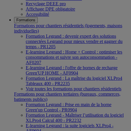
Recyclage DEEE pro
Affichage DPE obligatoire
Accessibilité
Formations
Formations pour chantiers résidentiels (logements, maisons
individuelles)
Formation Legrand : devenir expert des solutions
connectées Legrand pour mieux vendre et gagner du
temps - PR1205
E-learning Legrand : Home + Control : optimiser les
consommations et suivre son autoconsommation -
AF0207
E-learning Legrand : l'offre de bornes de recharge
Green'UP HOME - AF0904
Formation Legrand : La maîtrise du logiciel XLPro4
Tableaux 400 - PR2235
Voir toutes les formations pour chantiers résidentiels
Formations pour chantiers tertiaires (bureaux, commerces,
batiments publics)
Formation Legrand : Prise en main de la borne
Green'up Control - PR0904
Formation Legrand - Maîtriser l’utilisation du logiciel
XLPro4 Calcul 400 - PR2232
E-learning Legrand : la suite logiciels XLPro4 -
AF0604