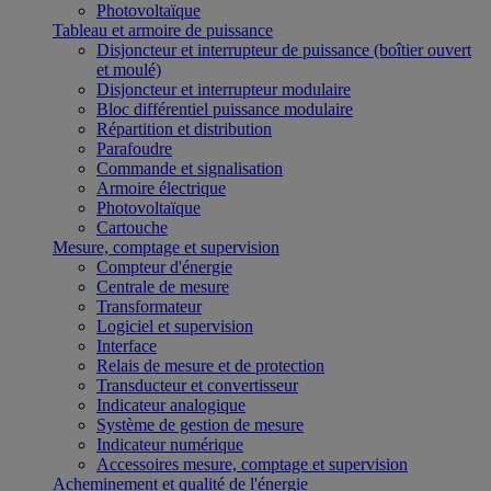
Photovoltaïque
Tableau et armoire de puissance
Disjoncteur et interrupteur de puissance (boîtier ouvert
et moulé)
Disjoncteur et interrupteur modulaire
Bloc différentiel puissance modulaire
Répartition et distribution
Parafoudre
Commande et signalisation
Armoire électrique
Photovoltaïque
Cartouche
Mesure, comptage et supervision
Compteur d'énergie
Centrale de mesure
Transformateur
Logiciel et supervision
Interface
Relais de mesure et de protection
Transducteur et convertisseur
Indicateur analogique
Système de gestion de mesure
Indicateur numérique
Accessoires mesure, comptage et supervision
Acheminement et qualité de l'énergie