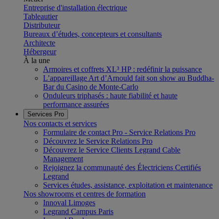
Entreprise d'installation électrique
Tableautier
Distributeur
Bureaux d’études, concepteurs et consultants
Architecte
Hébergeur
À la une
Armoires et coffrets XL³ HP : redéfinir la puissance
L’appareillage Art d’Arnould fait son show au Buddha-
Bar du Casino de Monte-Carlo
Onduleurs triphasés : haute fiabilité et haute
performance assurées
Services Pro
Nos contacts et services
Formulaire de contact Pro - Service Relations Pro
Découvrez le Service Relations Pro
Découvrez le Service Clients Legrand Cable
Management
Rejoignez la communauté des Électriciens Certifiés
Legrand
Services études, assistance, exploitation et maintenance
Nos showrooms et centres de formation
Innoval Limoges
Legrand Campus Paris