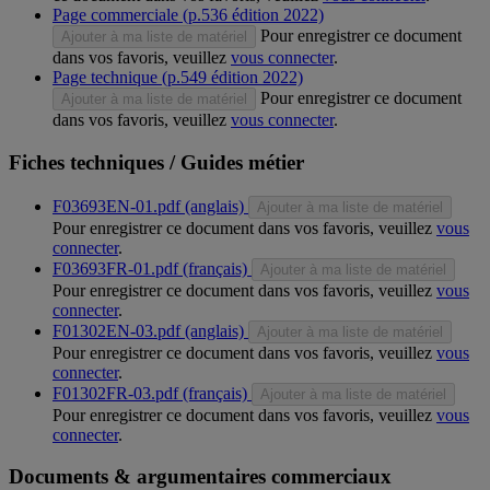
Page commerciale (p.536 édition 2022)
Pour enregistrer ce document
Ajouter à ma liste de matériel
dans vos favoris, veuillez
vous connecter
.
Page technique (p.549 édition 2022)
Pour enregistrer ce document
Ajouter à ma liste de matériel
dans vos favoris, veuillez
vous connecter
.
Fiches techniques / Guides métier
F03693EN-01.pdf (anglais)
Ajouter à ma liste de matériel
Pour enregistrer ce document dans vos favoris, veuillez
vous
connecter
.
F03693FR-01.pdf (français)
Ajouter à ma liste de matériel
Pour enregistrer ce document dans vos favoris, veuillez
vous
connecter
.
F01302EN-03.pdf (anglais)
Ajouter à ma liste de matériel
Pour enregistrer ce document dans vos favoris, veuillez
vous
connecter
.
F01302FR-03.pdf (français)
Ajouter à ma liste de matériel
Pour enregistrer ce document dans vos favoris, veuillez
vous
connecter
.
Documents & argumentaires commerciaux