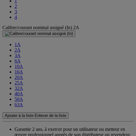
1
2
3
4
Calibre/courant nominal assigné (In)
2A
1A
2A
3A
6A
10A
16A
20A
25A
32A
40A
50A
63A
Ajouter à la liste
Enlever de la liste
Garantie 2 ans,
à exercer pour un utilisateur ou metteur en
œuvre professionnel auprès de son distributeur ou revendeur.