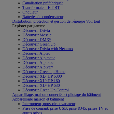
Canalisation préfabriquée
Transformateur HT-BT
Onduleur
Batteries de condensateur
Distribution, protection et gestion de l'énergie
Voir tout
Explorer par gamme
Découvrir Drivia
Découvrir Mosaic
Découvrir DMX³
Découvrir Green'Up
Découvrir Drivia with Netatmo
Découvrir Alptec
Découvrir Alpimatic
Découvrir Alpibloc
Découvrir Alpivar³
Découvrir Green'up Home
Découvrir XL³ HP 6300
Découvrir XL³ HP 160
Découvrir XL³ HP 630
Découvrir Green'Up Control
Appareillage, maison connectée et pilotage du bâtiment
Appareillage maison et bâtiment
Interrupteur, poussoir et variateur
Prise de courant, prise USB, prise RJ45, prises TV et
autres prises