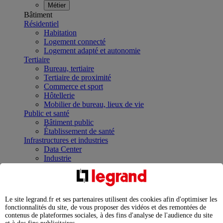
Métier
Bâtiment
Résidentiel
Habitation
Logement connecté
Logement adapté et autonomie
Tertiaire
Bureau, tertiaire
Tertiaire de proximité
Commerce et sport
Hôtellerie
Mobilier de bureau, lieux de vie
Public et santé
Bâtiment public
Établissement de santé
Infrastructures et industries
Data Center
Industrie
Infrastructures
À la une
Contrôler et planifier le fonctionnement des appareils
électriques avec le contacteur connecté
Le site legrand.fr et ses partenaires utilisent des cookies afin d'optimiser les
Répartir et optimiser son tableau électrique
fonctionnalités du site, de vous proposer des vidéos et des remontées de
Legrand Data Center Solutions : concentrer les
contenus de plateformes sociales, à des fins d'analyse de l'audience du site
expertises au service de vos performances