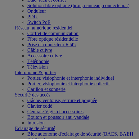
Solution fibre optique (tiroir, panneau, connecteur...)
Onduleur
PDU
Switch PoE
Réseau numérique résidentiel
Coffret de communication
Fibre optique résidentielle
Prise et connecteur RJ45
Câble cuivre
Accessoire cuivre
Téléphonie
Télévision
Interphonie & portier
Portier, visiophonie et interphonie individuel
Portier, visiophonie et interphonie collectif
Carillon et sonnerie
Sécurité des accès
Gâche, ventouse, serrure et poignée
Clavier codé
Centrale Vigik et accessoires
Bouton et poussoir anti-vandale
Intrusion
Eclairage de sécurité
Bloc autonome d'éclairage de sécurité (BAES, BAEH,