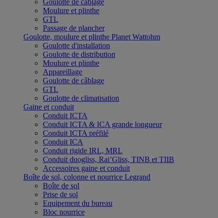
Goulotte de câblage
Moulure et plinthe
GTL
Passage de plancher
Goulotte, moulure et plinthe Planet Wattohm
Goulotte d'installation
Goulotte de distribution
Moulure et plinthe
Appareillage
Goulotte de câblage
GTL
Goulotte de climatisation
Gaine et conduit
Conduit ICTA
Conduit ICTA & ICA grande longueur
Conduit ICTA préfilé
Conduit ICA
Conduit rigide IRL, MRL
Conduit duogliss, Rai’Gliss, TINB et TIIB
Accessoires gaine et conduit
Boîte de sol, colonne et nourrice Legrand
Boîte de sol
Prise de sol
Equipement du bureau
Bloc nourrice