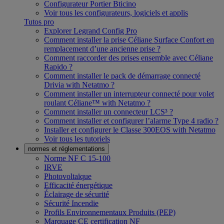
Configurateur Portier Bticino
Voir tous les configurateurs, logiciels et applis
Tutos pro
Explorer Legrand Config Pro
Comment installer la prise Céliane Surface Confort en
remplacement d’une ancienne prise ?
Comment raccorder des prises ensemble avec Céliane
Rapido ?
Comment installer le pack de démarrage connecté
Drivia with Netatmo ?
Comment installer un interrupteur connecté pour volet
roulant Céliane™ with Netatmo ?
Comment installer un connecteur LCS³ ?
Comment installer et configurer l’alarme Type 4 radio ?
Installer et configurer le Classe 300EOS with Netatmo
Voir tous les tutoriels
normes et réglementations
Norme NF C 15-100
IRVE
Photovoltaïque
Efficacité énergétique
Éclairage de sécurité
Sécurité Incendie
Profils Environnementaux Produits (PEP)
Marquage CE certification NF