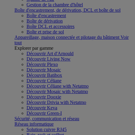
Gestion de la chambre d'hôtel
Boîte d'encastrement, de dérivation, DCL et boîte de sol
Boîte d'encastrement
Boîte de dérivation
Boîte DCL et accessoires
Boîte et prise de sol
Appareillage, maison connectée et pilotage du bâtiment
Voir
tout
Explorer par gamme
Découvrir Art d'Arnould
Découvrir Living Now
Découvrir Plexo
Découvrir Mosaic
Découvrir Batibox
Découvrir Céliane
Découvrir Céliane with Netatmo
Découvrir Mosaic with Netatmo
Découvrir Dooxie
Découvrir Drivia with Netatmo
Découvrir Keva
Découvrir Green-I
Sécurité, communication et réseau
Réseau informatique
Solution cuivre RJ45
Baie, rack et coffret