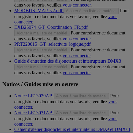
dans vos favoris, veuillez
vous connecter
.
MODBUS_MAP_v2.pdf
Pour
Ajouter à ma liste de matériel
enregistrer ce document dans vos favoris, veuillez
vous
connecter
.
EXB25074_GT_Coordination_FR.pdf
Pour enregistrer ce document
Ajouter à ma liste de matériel
dans vos favoris, veuillez
vous connecter
.
PRT220015_GT_selectivite_logique.pdf
Pour enregistrer ce document
Ajouter à ma liste de matériel
dans vos favoris, veuillez
vous connecter
.
Guide d'entretien des disjoncteurs et interrupteurs DMX3
Pour enregistrer ce document
Ajouter à ma liste de matériel
dans vos favoris, veuillez
vous connecter
.
Notices / Guides mise en oeuvre
Notice LE13029AB
Pour
Ajouter à ma liste de matériel
enregistrer ce document dans vos favoris, veuillez
vous
connecter
.
Notice LE13031AB
Pour
Ajouter à ma liste de matériel
enregistrer ce document dans vos favoris, veuillez
vous
connecter
.
Cahier d'atelier disjoncteurs et interrupteurs DMX³ et DMX³-I