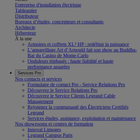
Entreprise d'installation électrique
Tableautier
Distributeur
Bureaux d’études, concepteurs et consultants
Architecte
Hébergeur
À la une
Armoires et coffrets XL³ HP : redéfinir la puissance
L’appareillage Art d’Arnould fait son show au Buddha-
Bar du Casino de Monte-Carlo
Onduleurs triphasés : haute fiabilité et haute
performance assurées
Services Pro
Nos contacts et services
Formulaire de contact Pro - Service Relations Pro
Découvrez le Service Relations Pro
Découvrez le Service Clients Legrand Cable
Management
Rejoignez la communauté des Électriciens Certifiés
Legrand
Services études, assistance, exploitation et maintenance
Nos showrooms et centres de formation
Innoval Limoges
Legrand Campus Paris