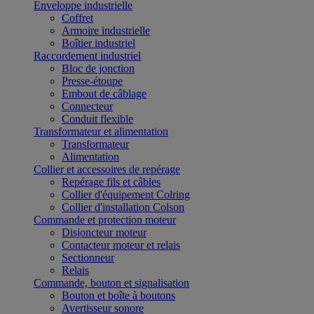
Enveloppe industrielle
Coffret
Armoire industrielle
Boîtier industriel
Raccordement industriel
Bloc de jonction
Presse-étoupe
Embout de câblage
Connecteur
Conduit flexible
Transformateur et alimentation
Transformateur
Alimentation
Collier et accessoires de repérage
Repérage fils et câbles
Collier d'équipement Colring
Collier d'installation Colson
Commande et protection moteur
Disjoncteur moteur
Contacteur moteur et relais
Sectionneur
Relais
Commande, bouton et signalisation
Bouton et boîte à boutons
Avertisseur sonore