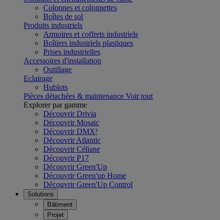
Colonnes et colonnettes
Boîtes de sol
Produits industriels
Armoires et coffrets industriels
Boîtiers industriels plastiques
Prises industrielles
Accessoires d'installation
Outillage
Eclairage
Hublots
Pièces détachées & maintenance
Voir tout
Explorer par gamme
Découvrir Drivia
Découvrir Mosaic
Découvrir DMX³
Découvrir Atlantic
Découvrir Céliane
Découvrir P17
Découvrir Green'Up
Découvrir Green'up Home
Découvrir Green'Up Control
Solutions
Bâtiment
Projet