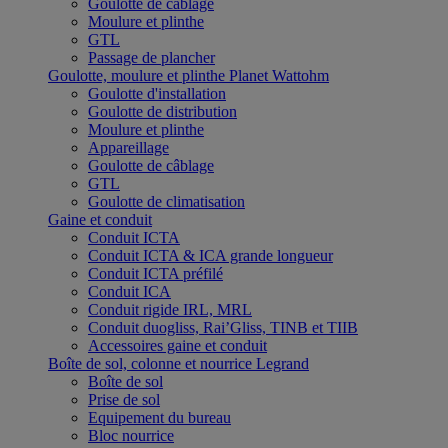
Goulotte de câblage
Moulure et plinthe
GTL
Passage de plancher
Goulotte, moulure et plinthe Planet Wattohm
Goulotte d'installation
Goulotte de distribution
Moulure et plinthe
Appareillage
Goulotte de câblage
GTL
Goulotte de climatisation
Gaine et conduit
Conduit ICTA
Conduit ICTA & ICA grande longueur
Conduit ICTA préfilé
Conduit ICA
Conduit rigide IRL, MRL
Conduit duogliss, Rai’Gliss, TINB et TIIB
Accessoires gaine et conduit
Boîte de sol, colonne et nourrice Legrand
Boîte de sol
Prise de sol
Equipement du bureau
Bloc nourrice