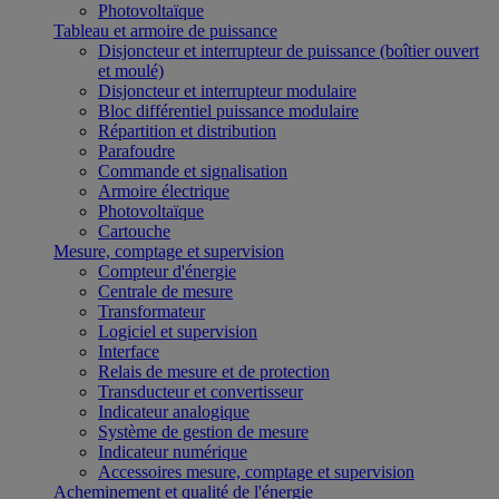
Photovoltaïque
Tableau et armoire de puissance
Disjoncteur et interrupteur de puissance (boîtier ouvert
et moulé)
Disjoncteur et interrupteur modulaire
Bloc différentiel puissance modulaire
Répartition et distribution
Parafoudre
Commande et signalisation
Armoire électrique
Photovoltaïque
Cartouche
Mesure, comptage et supervision
Compteur d'énergie
Centrale de mesure
Transformateur
Logiciel et supervision
Interface
Relais de mesure et de protection
Transducteur et convertisseur
Indicateur analogique
Système de gestion de mesure
Indicateur numérique
Accessoires mesure, comptage et supervision
Acheminement et qualité de l'énergie