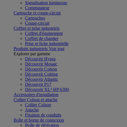
Signalisation lumineuse
Commutateur
Cartouche et coupe-circuit
Cartouches
Coupe-circuit
Coffret et prise industriels
Coffret d'équipement
Coffret de chantier
Prise et fiche industrielle
Produits industriels
Voir tout
Explorer par gamme
Découvrir Hypra
Découvrir Mosaic
Découvrir Colson
Découvrir Colring
Découvrir Atlantic
Découvrir P17
Découvrir XL³ HP 6300
Accessoires d'installation
Collier Colson et attache
Collier Colson
Attache
Fixation de conduits
Boîte et borne de connexion
Boîte de dérivation