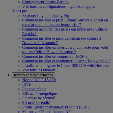
Configurateur Portier Bticino
Voir tous les configurateurs, logiciels et applis
Tutos pro
Explorer Legrand Config Pro
Comment installer la prise Céliane Surface Confort en
remplacement d’une ancienne prise ?
Comment raccorder des prises ensemble avec Céliane
Rapido ?
Comment installer le pack de démarrage connecté
Drivia with Netatmo ?
Comment installer un interrupteur connecté pour volet
roulant Céliane™ with Netatmo ?
Comment installer un connecteur LCS³ ?
Comment installer et configurer l’alarme Type 4 radio ?
Installer et configurer le Classe 300EOS with Netatmo
Voir tous les tutoriels
normes et réglementations
Norme NF C 15-100
IRVE
Photovoltaïque
Efficacité énergétique
Éclairage de sécurité
Sécurité Incendie
Profils Environnementaux Produits (PEP)
Marquage CE certification NF