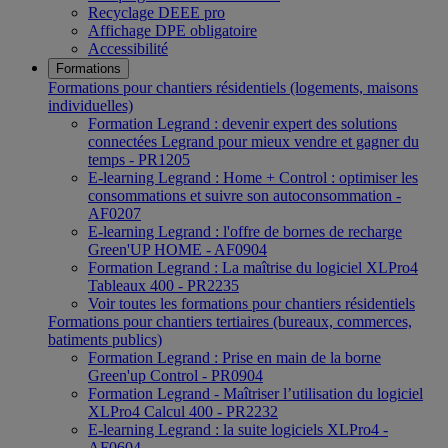
Recyclage DEEE pro
Affichage DPE obligatoire
Accessibilité
Formations
Formations pour chantiers résidentiels (logements, maisons
individuelles)
Formation Legrand : devenir expert des solutions
connectées Legrand pour mieux vendre et gagner du
temps - PR1205
E-learning Legrand : Home + Control : optimiser les
consommations et suivre son autoconsommation -
AF0207
E-learning Legrand : l'offre de bornes de recharge
Green'UP HOME - AF0904
Formation Legrand : La maîtrise du logiciel XLPro4
Tableaux 400 - PR2235
Voir toutes les formations pour chantiers résidentiels
Formations pour chantiers tertiaires (bureaux, commerces,
batiments publics)
Formation Legrand : Prise en main de la borne
Green'up Control - PR0904
Formation Legrand - Maîtriser l’utilisation du logiciel
XLPro4 Calcul 400 - PR2232
E-learning Legrand : la suite logiciels XLPro4 -
AF0604