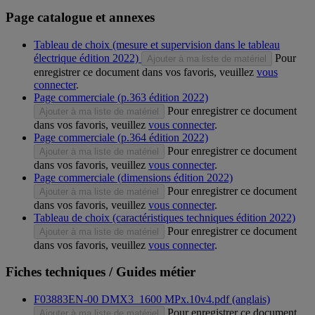
Page catalogue et annexes
Tableau de choix (mesure et supervision dans le tableau
électrique édition 2022)
Pour
Ajouter à ma liste de matériel
enregistrer ce document dans vos favoris, veuillez
vous
connecter
.
Page commerciale (p.363 édition 2022)
Pour enregistrer ce document
Ajouter à ma liste de matériel
dans vos favoris, veuillez
vous connecter
.
Page commerciale (p.364 édition 2022)
Pour enregistrer ce document
Ajouter à ma liste de matériel
dans vos favoris, veuillez
vous connecter
.
Page commerciale (dimensions édition 2022)
Pour enregistrer ce document
Ajouter à ma liste de matériel
dans vos favoris, veuillez
vous connecter
.
Tableau de choix (caractéristiques techniques édition 2022)
Pour enregistrer ce document
Ajouter à ma liste de matériel
dans vos favoris, veuillez
vous connecter
.
Fiches techniques / Guides métier
F03883EN-00 DMX3_1600 MPx.10v4.pdf (anglais)
Pour enregistrer ce document
Ajouter à ma liste de matériel