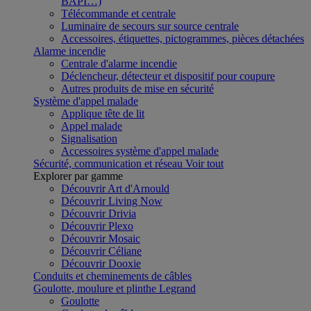
BAPI…)
Télécommande et centrale
Luminaire de secours sur source centrale
Accessoires, étiquettes, pictogrammes, pièces détachées
Alarme incendie
Centrale d'alarme incendie
Déclencheur, détecteur et dispositif pour coupure
Autres produits de mise en sécurité
Système d'appel malade
Applique tête de lit
Appel malade
Signalisation
Accessoires système d'appel malade
Sécurité, communication et réseau
Voir tout
Explorer par gamme
Découvrir Art d'Arnould
Découvrir Living Now
Découvrir Drivia
Découvrir Plexo
Découvrir Mosaic
Découvrir Céliane
Découvrir Dooxie
Conduits et cheminements de câbles
Goulotte, moulure et plinthe Legrand
Goulotte