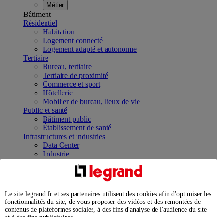
Métier
Bâtiment
Résidentiel
Habitation
Logement connecté
Logement adapté et autonomie
Tertiaire
Bureau, tertiaire
Tertiaire de proximité
Commerce et sport
Hôtellerie
Mobilier de bureau, lieux de vie
Public et santé
Bâtiment public
Établissement de santé
Infrastructures et industries
Data Center
Industrie
Infrastructures
À la une
Contrôler et planifier le fonctionnement des appareils
électriques avec le contacteur connecté
Le site legrand.fr et ses partenaires utilisent des cookies afin d'optimiser les
Répartir et optimiser son tableau électrique
fonctionnalités du site, de vous proposer des vidéos et des remontées de
Legrand Data Center Solutions : concentrer les
contenus de plateformes sociales, à des fins d'analyse de l'audience du site
expertises au service de vos performances