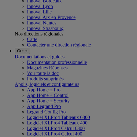
Innoval Bordeaux
Innoval Lyon
Innoval Lille
Innoval Aix-en-Provence
Innoval Nantes
Innoval Strasbourg
Nos directions régionales
Carte
Contacter une direction régionale
Outils
Documentations et guides
Documentation professionnelle
Magazines Réponses
Voir toute la doc
Produits supprimés
Applis, logiciels et configurateurs
App Home + Pro
App Home + Control
App Home + Security
App Legrand Pro
Legrand Config Pro
Logiciel XLPro4 Tableaux 6300
Logiciel XLPro4 Tableaux 400
Logiciel XLPro4 Calcul 6300
Logiciel XLPro4 Calcul 400