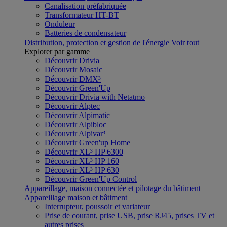
Canalisation préfabriquée
Transformateur HT-BT
Onduleur
Batteries de condensateur
Distribution, protection et gestion de l'énergie
Voir tout
Explorer par gamme
Découvrir Drivia
Découvrir Mosaic
Découvrir DMX³
Découvrir Green'Up
Découvrir Drivia with Netatmo
Découvrir Alptec
Découvrir Alpimatic
Découvrir Alpibloc
Découvrir Alpivar³
Découvrir Green'up Home
Découvrir XL³ HP 6300
Découvrir XL³ HP 160
Découvrir XL³ HP 630
Découvrir Green'Up Control
Appareillage, maison connectée et pilotage du bâtiment
Appareillage maison et bâtiment
Interrupteur, poussoir et variateur
Prise de courant, prise USB, prise RJ45, prises TV et
autres prises