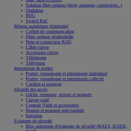
Solution fibre optique (tiroir, panneau, connecteur...)
Onduleur
PDU
Switch PoE
Réseau numérique résidentiel
Coffret de communication
Fibre optique résidentielle
Prise et connecteur RJ45
Câble cuivre
Accessoire cuivre
Téléphonie
Télévision
Interphonie & portier
Portier, visiophonie et interphonie individuel
Portier, visiophonie et interphonie collectif
Carillon et sonnerie
Sécurité des accès
Gâche, ventouse, serrure et poignée
Clavier codé
Centrale Vigik et accessoires
Bouton et poussoir anti-vandale
Intrusion
Eclairage de sécurité
Bloc autonome d'éclairage de sécurité (BAES, BAEH,