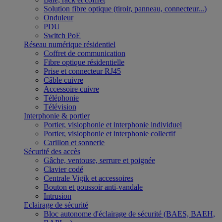
Solution fibre optique (tiroir, panneau, connecteur...)
Onduleur
PDU
Switch PoE
Réseau numérique résidentiel
Coffret de communication
Fibre optique résidentielle
Prise et connecteur RJ45
Câble cuivre
Accessoire cuivre
Téléphonie
Télévision
Interphonie & portier
Portier, visiophonie et interphonie individuel
Portier, visiophonie et interphonie collectif
Carillon et sonnerie
Sécurité des accès
Gâche, ventouse, serrure et poignée
Clavier codé
Centrale Vigik et accessoires
Bouton et poussoir anti-vandale
Intrusion
Eclairage de sécurité
Bloc autonome d'éclairage de sécurité (BAES, BAEH,