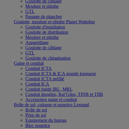
Goulotte de câblage
Moulure et plinthe
GTL
Passage de plancher
Goulotte, moulure et plinthe Planet Wattohm
Goulotte d'installation
Goulotte de distribution
Moulure et plinthe
Appareillage
Goulotte de câblage
GTL
Goulotte de climatisation
Gaine et conduit
Conduit ICTA
Conduit ICTA & ICA grande longueur
Conduit ICTA préfilé
Conduit ICA
Conduit rigide IRL, MRL
Conduit duogliss, Rai’Gliss, TINB et TIIB
Accessoires gaine et conduit
Boîte de sol, colonne et nourrice Legrand
Boîte de sol
Prise de sol
Equipement du bureau
Bloc nourrice