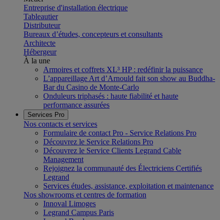
Entreprise d'installation électrique
Tableautier
Distributeur
Bureaux d’études, concepteurs et consultants
Architecte
Hébergeur
À la une
Armoires et coffrets XL³ HP : redéfinir la puissance
L’appareillage Art d’Arnould fait son show au Buddha-
Bar du Casino de Monte-Carlo
Onduleurs triphasés : haute fiabilité et haute
performance assurées
Services Pro
Nos contacts et services
Formulaire de contact Pro - Service Relations Pro
Découvrez le Service Relations Pro
Découvrez le Service Clients Legrand Cable
Management
Rejoignez la communauté des Électriciens Certifiés
Legrand
Services études, assistance, exploitation et maintenance
Nos showrooms et centres de formation
Innoval Limoges
Legrand Campus Paris