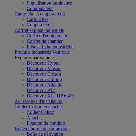
Signalisation lumineuse
Commutateur
Cartouche et coupe-circuit
Cartouches
Coupe-circuit
Coffret et prise industriels
Coffret d'équipement
Coffret de chantier
Prise et fiche industrielle
Produits industriels
Voir tout
Explorer par gamme
Découvrir Hypra
Découvrir Mosaic
Découvrir Colson
Découvrir Colring
Découvrir Atlantic
Découvrir P17
Découvrir XL³ HP 6300
Accessoires d'installation
Collier Colson et attache
Collier Colson
Attache
Fixation de conduits
Boîte et borne de connexion
Boîte de dérivation