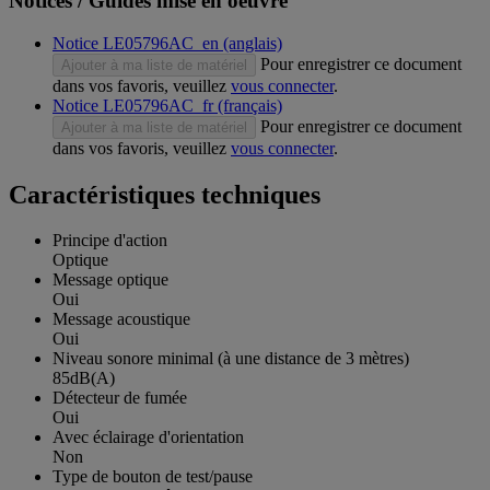
Notices / Guides mise en oeuvre
Notice LE05796AC_en (anglais)
Pour enregistrer ce document
Ajouter à ma liste de matériel
dans vos favoris, veuillez
vous connecter
.
Notice LE05796AC_fr (français)
Pour enregistrer ce document
Ajouter à ma liste de matériel
dans vos favoris, veuillez
vous connecter
.
Caractéristiques techniques
Principe d'action
Optique
Message optique
Oui
Message acoustique
Oui
Niveau sonore minimal (à une distance de 3 mètres)
85dB(A)
Détecteur de fumée
Oui
Avec éclairage d'orientation
Non
Type de bouton de test/pause