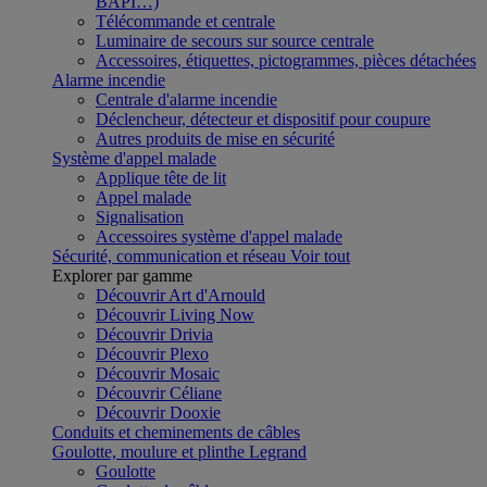
BAPI…)
Télécommande et centrale
Luminaire de secours sur source centrale
Accessoires, étiquettes, pictogrammes, pièces détachées
Alarme incendie
Centrale d'alarme incendie
Déclencheur, détecteur et dispositif pour coupure
Autres produits de mise en sécurité
Système d'appel malade
Applique tête de lit
Appel malade
Signalisation
Accessoires système d'appel malade
Sécurité, communication et réseau
Voir tout
Explorer par gamme
Découvrir Art d'Arnould
Découvrir Living Now
Découvrir Drivia
Découvrir Plexo
Découvrir Mosaic
Découvrir Céliane
Découvrir Dooxie
Conduits et cheminements de câbles
Goulotte, moulure et plinthe Legrand
Goulotte