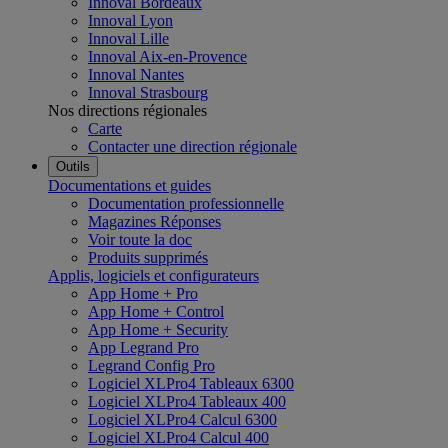
Innoval Bordeaux
Innoval Lyon
Innoval Lille
Innoval Aix-en-Provence
Innoval Nantes
Innoval Strasbourg
Nos directions régionales
Carte
Contacter une direction régionale
Outils
Documentations et guides
Documentation professionnelle
Magazines Réponses
Voir toute la doc
Produits supprimés
Applis, logiciels et configurateurs
App Home + Pro
App Home + Control
App Home + Security
App Legrand Pro
Legrand Config Pro
Logiciel XLPro4 Tableaux 6300
Logiciel XLPro4 Tableaux 400
Logiciel XLPro4 Calcul 6300
Logiciel XLPro4 Calcul 400