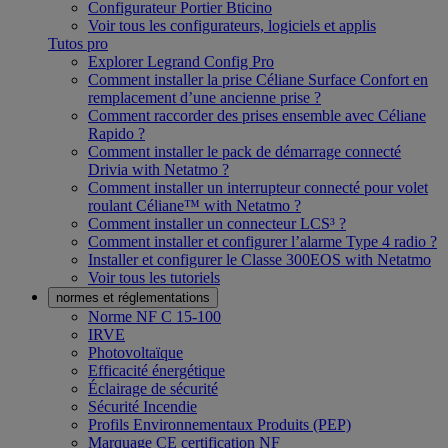
Configurateur Portier Bticino
Voir tous les configurateurs, logiciels et applis
Tutos pro
Explorer Legrand Config Pro
Comment installer la prise Céliane Surface Confort en
remplacement d’une ancienne prise ?
Comment raccorder des prises ensemble avec Céliane
Rapido ?
Comment installer le pack de démarrage connecté
Drivia with Netatmo ?
Comment installer un interrupteur connecté pour volet
roulant Céliane™ with Netatmo ?
Comment installer un connecteur LCS³ ?
Comment installer et configurer l’alarme Type 4 radio ?
Installer et configurer le Classe 300EOS with Netatmo
Voir tous les tutoriels
normes et réglementations
Norme NF C 15-100
IRVE
Photovoltaïque
Efficacité énergétique
Éclairage de sécurité
Sécurité Incendie
Profils Environnementaux Produits (PEP)
Marquage CE certification NF