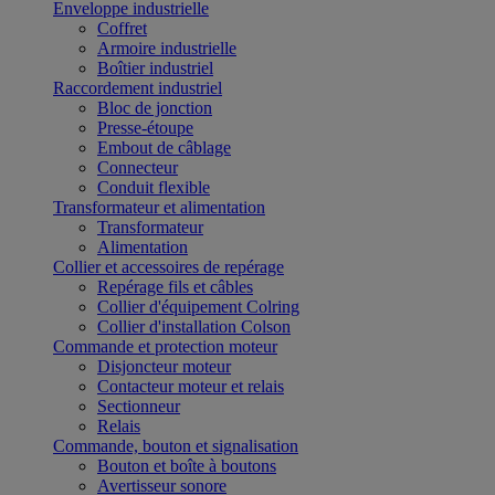
Enveloppe industrielle
Coffret
Armoire industrielle
Boîtier industriel
Raccordement industriel
Bloc de jonction
Presse-étoupe
Embout de câblage
Connecteur
Conduit flexible
Transformateur et alimentation
Transformateur
Alimentation
Collier et accessoires de repérage
Repérage fils et câbles
Collier d'équipement Colring
Collier d'installation Colson
Commande et protection moteur
Disjoncteur moteur
Contacteur moteur et relais
Sectionneur
Relais
Commande, bouton et signalisation
Bouton et boîte à boutons
Avertisseur sonore