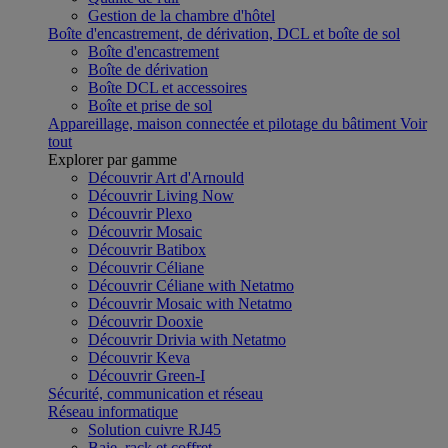
Gestion de la chambre d'hôtel
Boîte d'encastrement, de dérivation, DCL et boîte de sol
Boîte d'encastrement
Boîte de dérivation
Boîte DCL et accessoires
Boîte et prise de sol
Appareillage, maison connectée et pilotage du bâtiment
Voir
tout
Explorer par gamme
Découvrir Art d'Arnould
Découvrir Living Now
Découvrir Plexo
Découvrir Mosaic
Découvrir Batibox
Découvrir Céliane
Découvrir Céliane with Netatmo
Découvrir Mosaic with Netatmo
Découvrir Dooxie
Découvrir Drivia with Netatmo
Découvrir Keva
Découvrir Green-I
Sécurité, communication et réseau
Réseau informatique
Solution cuivre RJ45
Baie, rack et coffret