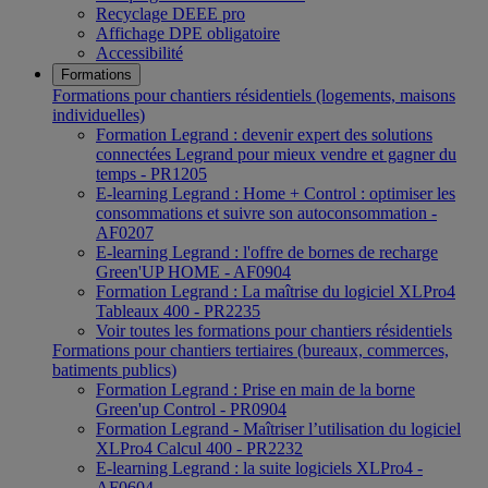
Recyclage DEEE pro
Affichage DPE obligatoire
Accessibilité
Formations
Formations pour chantiers résidentiels (logements, maisons
individuelles)
Formation Legrand : devenir expert des solutions
connectées Legrand pour mieux vendre et gagner du
temps - PR1205
E-learning Legrand : Home + Control : optimiser les
consommations et suivre son autoconsommation -
AF0207
E-learning Legrand : l'offre de bornes de recharge
Green'UP HOME - AF0904
Formation Legrand : La maîtrise du logiciel XLPro4
Tableaux 400 - PR2235
Voir toutes les formations pour chantiers résidentiels
Formations pour chantiers tertiaires (bureaux, commerces,
batiments publics)
Formation Legrand : Prise en main de la borne
Green'up Control - PR0904
Formation Legrand - Maîtriser l’utilisation du logiciel
XLPro4 Calcul 400 - PR2232
E-learning Legrand : la suite logiciels XLPro4 -
AF0604