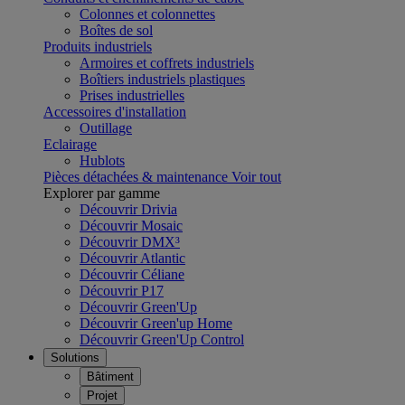
Colonnes et colonnettes
Boîtes de sol
Produits industriels
Armoires et coffrets industriels
Boîtiers industriels plastiques
Prises industrielles
Accessoires d'installation
Outillage
Eclairage
Hublots
Pièces détachées & maintenance
Voir tout
Explorer par gamme
Découvrir Drivia
Découvrir Mosaic
Découvrir DMX³
Découvrir Atlantic
Découvrir Céliane
Découvrir P17
Découvrir Green'Up
Découvrir Green'up Home
Découvrir Green'Up Control
Solutions
Bâtiment
Projet