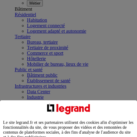
Métier
Bâtiment
Résidentiel
Habitation
Logement connecté
Logement adapté et autonomie
Tertiaire
Bureau, tertiaire
Tertiaire de proximité
Commerce et sport
Hôtellerie
Mobilier de bureau, lieux de vie
Public et santé
Bâtiment public
Établissement de santé
Infrastructures et industries
Data Center
Industrie
Infrastructures
À la une
Contrôler et planifier le fonctionnement des appareils
électriques avec le contacteur connecté
Le site legrand.fr et ses partenaires utilisent des cookies afin d'optimiser les
Répartir et optimiser son tableau électrique
fonctionnalités du site, de vous proposer des vidéos et des remontées de
Legrand Data Center Solutions : concentrer les
contenus de plateformes sociales, à des fins d'analyse de l'audience du site
expertises au service de vos performances