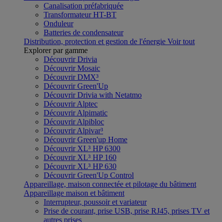
Canalisation préfabriquée
Transformateur HT-BT
Onduleur
Batteries de condensateur
Distribution, protection et gestion de l'énergie
Voir tout
Explorer par gamme
Découvrir Drivia
Découvrir Mosaic
Découvrir DMX³
Découvrir Green'Up
Découvrir Drivia with Netatmo
Découvrir Alptec
Découvrir Alpimatic
Découvrir Alpibloc
Découvrir Alpivar³
Découvrir Green'up Home
Découvrir XL³ HP 6300
Découvrir XL³ HP 160
Découvrir XL³ HP 630
Découvrir Green'Up Control
Appareillage, maison connectée et pilotage du bâtiment
Appareillage maison et bâtiment
Interrupteur, poussoir et variateur
Prise de courant, prise USB, prise RJ45, prises TV et
autres prises