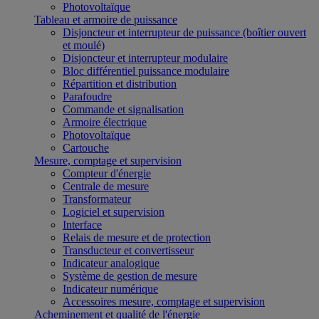
Photovoltaïque
Tableau et armoire de puissance
Disjoncteur et interrupteur de puissance (boîtier ouvert
et moulé)
Disjoncteur et interrupteur modulaire
Bloc différentiel puissance modulaire
Répartition et distribution
Parafoudre
Commande et signalisation
Armoire électrique
Photovoltaïque
Cartouche
Mesure, comptage et supervision
Compteur d'énergie
Centrale de mesure
Transformateur
Logiciel et supervision
Interface
Relais de mesure et de protection
Transducteur et convertisseur
Indicateur analogique
Système de gestion de mesure
Indicateur numérique
Accessoires mesure, comptage et supervision
Acheminement et qualité de l'énergie