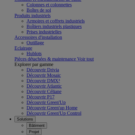
Colonnes et colonnettes
Boîtes de sol
Produits industriels
Armoires et coffrets industriels
Boîtiers industriels plastiques
Prises industrielles
Accessoires d'installation
Outillage
Eclairage
Hublots
Pièces détachées & maintenance
Voir tout
Explorer par gamme
Découvrir Drivia
Découvrir Mosaic
Découvrir DMX³
Découvrir Atlantic
Découvrir Céliane
Découvrir P17
Découvrir Green'Up
Découvrir Green'up Home
Découvrir Green'Up Control
Solutions
Bâtiment
Projet