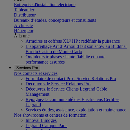
Entreprise d'installation électrique
Tableautier
Distributeur
Bureaux d’études, concepteurs et consultants
Architecte
Hébergeur
À la une
Armoires et coffrets XL³ HP : redéfinir la puissance
L’appareillage Art d’Arnould fait son show au Buddha-
Bar du Casino de Monte-Carlo
Onduleurs triphasés : haute fiabilité et haute
performance assurées
Services Pro
Nos contacts et services
Formulaire de contact Pro - Service Relations Pro
Découvrez le Service Relations Pro
Découvrez le Service Clients Legrand Cable
Management
Rejoignez la communauté des Électriciens Certifiés
Legrand
Services études, assistance, exploitation et maintenance
Nos showrooms et centres de formation
Innoval Limoges
Legrand Campus Paris