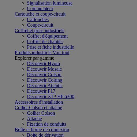
Signalisation lumineuse
Commutateur
Cartouche et coupe-circuit
Cartouches
Coupe-circuit
Coffret et prise industriels
Coffret d'équipement
Coffret de chantier
Prise et fiche industrielle
Produits industriels
Voir tout
Explorer par gamme
Découvrir Hypra
Découvrir Mosaic
Découvrir Colson
Découvrir Colring
Découvrir Atlantic
Découvrir P17
Découvrir XL³ HP 6300
Accessoires d'installation
Collier Colson et attache
Collier Colson
Attache
Fixation de conduits
Boîte et borne de connexion
Boîte de dérivation