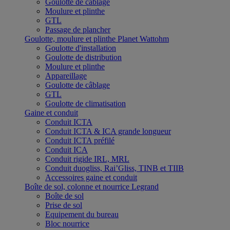
Goulotte de câblage
Moulure et plinthe
GTL
Passage de plancher
Goulotte, moulure et plinthe Planet Wattohm
Goulotte d'installation
Goulotte de distribution
Moulure et plinthe
Appareillage
Goulotte de câblage
GTL
Goulotte de climatisation
Gaine et conduit
Conduit ICTA
Conduit ICTA & ICA grande longueur
Conduit ICTA préfilé
Conduit ICA
Conduit rigide IRL, MRL
Conduit duogliss, Rai’Gliss, TINB et TIIB
Accessoires gaine et conduit
Boîte de sol, colonne et nourrice Legrand
Boîte de sol
Prise de sol
Equipement du bureau
Bloc nourrice