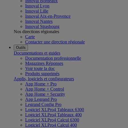
Innoval Bordeaux
Innoval Lyon
Innoval Lille
Innoval Aix-en-Provence
Innoval Nantes
Innoval Strasbourg
Nos directions régionales
Carte
Contacter une direction régionale
Outils
Documentations et guides
Documentation professionnelle
Magazines Réponses
Voir toute la doc
Produits supprimés
Applis, logiciels et configurateurs
App Home + Pro
App Home + Control
App Home + Security
App Legrand Pro
Legrand Config Pro
Logiciel XLPro4 Tableaux 6300
Logiciel XLPro4 Tableaux 400
Logiciel XLPro4 Calcul 6300
Logiciel XLPro4 Calcul 400