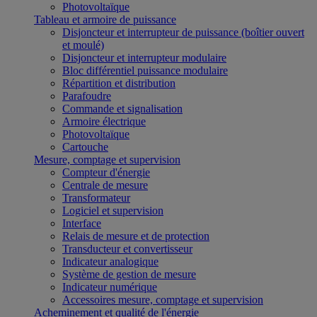
Photovoltaïque
Tableau et armoire de puissance
Disjoncteur et interrupteur de puissance (boîtier ouvert
et moulé)
Disjoncteur et interrupteur modulaire
Bloc différentiel puissance modulaire
Répartition et distribution
Parafoudre
Commande et signalisation
Armoire électrique
Photovoltaïque
Cartouche
Mesure, comptage et supervision
Compteur d'énergie
Centrale de mesure
Transformateur
Logiciel et supervision
Interface
Relais de mesure et de protection
Transducteur et convertisseur
Indicateur analogique
Système de gestion de mesure
Indicateur numérique
Accessoires mesure, comptage et supervision
Acheminement et qualité de l'énergie