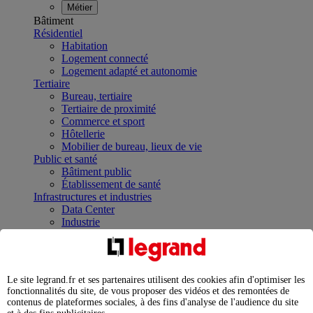
Métier
Bâtiment
Résidentiel
Habitation
Logement connecté
Logement adapté et autonomie
Tertiaire
Bureau, tertiaire
Tertiaire de proximité
Commerce et sport
Hôtellerie
Mobilier de bureau, lieux de vie
Public et santé
Bâtiment public
Établissement de santé
Infrastructures et industries
Data Center
Industrie
Infrastructures
À la une
Contrôler et planifier le fonctionnement des appareils
électriques avec le contacteur connecté
Le site legrand.fr et ses partenaires utilisent des cookies afin d'optimiser les
Répartir et optimiser son tableau électrique
fonctionnalités du site, de vous proposer des vidéos et des remontées de
Legrand Data Center Solutions : concentrer les
contenus de plateformes sociales, à des fins d'analyse de l'audience du site
expertises au service de vos performances