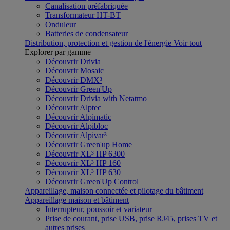
Canalisation préfabriquée
Transformateur HT-BT
Onduleur
Batteries de condensateur
Distribution, protection et gestion de l'énergie
Voir tout
Explorer par gamme
Découvrir Drivia
Découvrir Mosaic
Découvrir DMX³
Découvrir Green'Up
Découvrir Drivia with Netatmo
Découvrir Alptec
Découvrir Alpimatic
Découvrir Alpibloc
Découvrir Alpivar³
Découvrir Green'up Home
Découvrir XL³ HP 6300
Découvrir XL³ HP 160
Découvrir XL³ HP 630
Découvrir Green'Up Control
Appareillage, maison connectée et pilotage du bâtiment
Appareillage maison et bâtiment
Interrupteur, poussoir et variateur
Prise de courant, prise USB, prise RJ45, prises TV et
autres prises