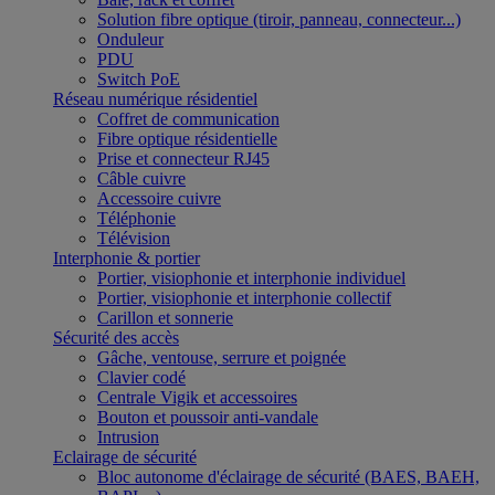
Solution fibre optique (tiroir, panneau, connecteur...)
Onduleur
PDU
Switch PoE
Réseau numérique résidentiel
Coffret de communication
Fibre optique résidentielle
Prise et connecteur RJ45
Câble cuivre
Accessoire cuivre
Téléphonie
Télévision
Interphonie & portier
Portier, visiophonie et interphonie individuel
Portier, visiophonie et interphonie collectif
Carillon et sonnerie
Sécurité des accès
Gâche, ventouse, serrure et poignée
Clavier codé
Centrale Vigik et accessoires
Bouton et poussoir anti-vandale
Intrusion
Eclairage de sécurité
Bloc autonome d'éclairage de sécurité (BAES, BAEH,