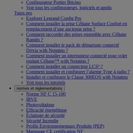
Configurateur Portier Bticino
Voir tous les configurateurs, logiciels et applis
Tutos pro
Explorer Legrand Config Pro
Comment installer la prise Céliane Surface Confort en
remplacement d’une ancienne prise ?
Comment raccorder des prises ensemble avec Céliane
Rapido ?
Comment installer le pack de démarrage connecté
Drivia with Netatmo ?
Comment installer un interrupteur connecté pour volet
roulant Céliane™ with Netatmo ?
Comment installer un connecteur LCS³ ?
Comment installer et configurer l’alarme Type 4 radio ?
Installer et configurer le Classe 300EOS with Netatmo
Voir tous les tutoriels
normes et réglementations
Norme NF C 15-100
IRVE
Photovoltaïque
Efficacité énergétique
Éclairage de sécurité
Sécurité Incendie
Profils Environnementaux Produits (PEP)
Marquage CE certification NF