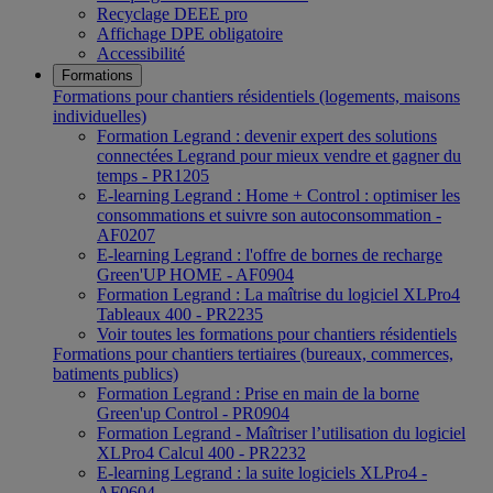
Recyclage DEEE pro
Affichage DPE obligatoire
Accessibilité
Formations
Formations pour chantiers résidentiels (logements, maisons
individuelles)
Formation Legrand : devenir expert des solutions
connectées Legrand pour mieux vendre et gagner du
temps - PR1205
E-learning Legrand : Home + Control : optimiser les
consommations et suivre son autoconsommation -
AF0207
E-learning Legrand : l'offre de bornes de recharge
Green'UP HOME - AF0904
Formation Legrand : La maîtrise du logiciel XLPro4
Tableaux 400 - PR2235
Voir toutes les formations pour chantiers résidentiels
Formations pour chantiers tertiaires (bureaux, commerces,
batiments publics)
Formation Legrand : Prise en main de la borne
Green'up Control - PR0904
Formation Legrand - Maîtriser l’utilisation du logiciel
XLPro4 Calcul 400 - PR2232
E-learning Legrand : la suite logiciels XLPro4 -
AF0604