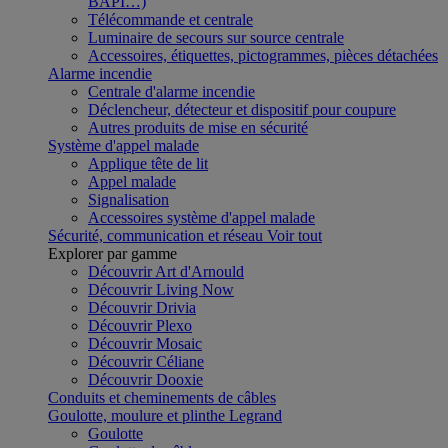
BAPI…)
Télécommande et centrale
Luminaire de secours sur source centrale
Accessoires, étiquettes, pictogrammes, pièces détachées
Alarme incendie
Centrale d'alarme incendie
Déclencheur, détecteur et dispositif pour coupure
Autres produits de mise en sécurité
Système d'appel malade
Applique tête de lit
Appel malade
Signalisation
Accessoires système d'appel malade
Sécurité, communication et réseau
Voir tout
Explorer par gamme
Découvrir Art d'Arnould
Découvrir Living Now
Découvrir Drivia
Découvrir Plexo
Découvrir Mosaic
Découvrir Céliane
Découvrir Dooxie
Conduits et cheminements de câbles
Goulotte, moulure et plinthe Legrand
Goulotte