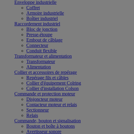
Enveloppe industrielle
Coffret
Armoire industrielle
Boîtier industriel
Raccordement industriel
Bloc de jonction
Presse-étoupe
Embout de câblage
Connecteur
Conduit flexible
Transformateur et alimentation
Transformateur
Alimentation
Collier et accessoires de repérage
Repérage fils et câbles
Collier d'équipement Colring
Collier d'installation Colson
Commande et protection moteur
Disjoncteur moteur
Contacteur moteur et relais
Sectionneur
Relais
Commande, bouton et signalisation
Bouton et boîte à boutons
Avertisseur sonore