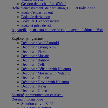
Gestion de la chambre d'hôtel
Boîte d'encastrement, de dérivation, DCL et boîte de sol
Boîte d'encastrement
Boîte de dérivation
Boîte DCL et accessoires
Boîte et prise de sol
Appareillage, maison connectée et pilotage du bâtiment
Voir
tout
Explorer par gamme
Découvrir Art d'Arnould
Découvrir Living Now
Découvrir Plexo
Découvrir Mosaic
Découvrir Batibox
Découvrir Céliane
Découvrir Céliane with Netatmo
Découvrir Mosaic with Netatmo
Découvrir Dooxie
Découvrir Drivia with Netatmo
Découvrir Keva
Découvrir Green-I
Sécurité, communication et réseau
Réseau informatique
Solution cuivre RJ45
Baie, rack et coffret