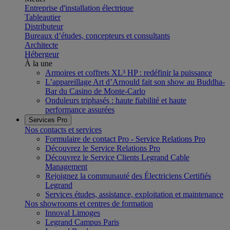
Entreprise d'installation électrique
Tableautier
Distributeur
Bureaux d’études, concepteurs et consultants
Architecte
Hébergeur
À la une
Armoires et coffrets XL³ HP : redéfinir la puissance
L’appareillage Art d’Arnould fait son show au Buddha-
Bar du Casino de Monte-Carlo
Onduleurs triphasés : haute fiabilité et haute
performance assurées
Services Pro
Nos contacts et services
Formulaire de contact Pro - Service Relations Pro
Découvrez le Service Relations Pro
Découvrez le Service Clients Legrand Cable
Management
Rejoignez la communauté des Électriciens Certifiés
Legrand
Services études, assistance, exploitation et maintenance
Nos showrooms et centres de formation
Innoval Limoges
Legrand Campus Paris