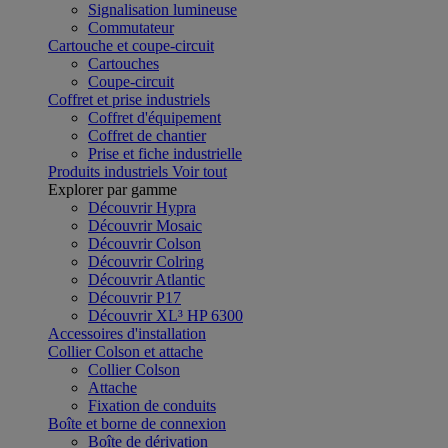
Signalisation lumineuse
Commutateur
Cartouche et coupe-circuit
Cartouches
Coupe-circuit
Coffret et prise industriels
Coffret d'équipement
Coffret de chantier
Prise et fiche industrielle
Produits industriels
Voir tout
Explorer par gamme
Découvrir Hypra
Découvrir Mosaic
Découvrir Colson
Découvrir Colring
Découvrir Atlantic
Découvrir P17
Découvrir XL³ HP 6300
Accessoires d'installation
Collier Colson et attache
Collier Colson
Attache
Fixation de conduits
Boîte et borne de connexion
Boîte de dérivation