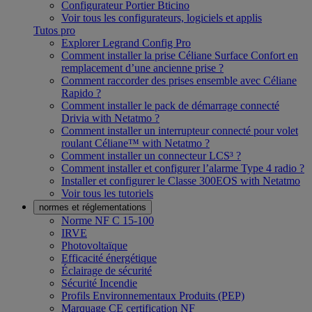
Configurateur Portier Bticino
Voir tous les configurateurs, logiciels et applis
Tutos pro
Explorer Legrand Config Pro
Comment installer la prise Céliane Surface Confort en
remplacement d’une ancienne prise ?
Comment raccorder des prises ensemble avec Céliane
Rapido ?
Comment installer le pack de démarrage connecté
Drivia with Netatmo ?
Comment installer un interrupteur connecté pour volet
roulant Céliane™ with Netatmo ?
Comment installer un connecteur LCS³ ?
Comment installer et configurer l’alarme Type 4 radio ?
Installer et configurer le Classe 300EOS with Netatmo
Voir tous les tutoriels
normes et réglementations
Norme NF C 15-100
IRVE
Photovoltaïque
Efficacité énergétique
Éclairage de sécurité
Sécurité Incendie
Profils Environnementaux Produits (PEP)
Marquage CE certification NF