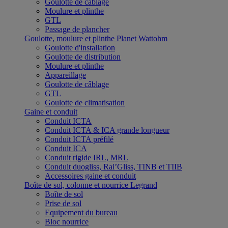
Goulotte de câblage
Moulure et plinthe
GTL
Passage de plancher
Goulotte, moulure et plinthe Planet Wattohm
Goulotte d'installation
Goulotte de distribution
Moulure et plinthe
Appareillage
Goulotte de câblage
GTL
Goulotte de climatisation
Gaine et conduit
Conduit ICTA
Conduit ICTA & ICA grande longueur
Conduit ICTA préfilé
Conduit ICA
Conduit rigide IRL, MRL
Conduit duogliss, Rai’Gliss, TINB et TIIB
Accessoires gaine et conduit
Boîte de sol, colonne et nourrice Legrand
Boîte de sol
Prise de sol
Equipement du bureau
Bloc nourrice