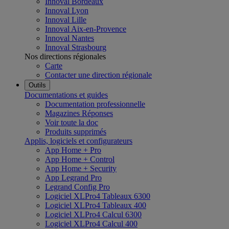
Innoval Bordeaux
Innoval Lyon
Innoval Lille
Innoval Aix-en-Provence
Innoval Nantes
Innoval Strasbourg
Nos directions régionales
Carte
Contacter une direction régionale
Outils
Documentations et guides
Documentation professionnelle
Magazines Réponses
Voir toute la doc
Produits supprimés
Applis, logiciels et configurateurs
App Home + Pro
App Home + Control
App Home + Security
App Legrand Pro
Legrand Config Pro
Logiciel XLPro4 Tableaux 6300
Logiciel XLPro4 Tableaux 400
Logiciel XLPro4 Calcul 6300
Logiciel XLPro4 Calcul 400