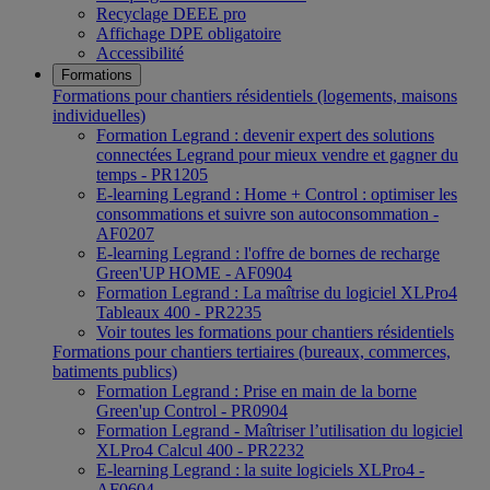
Recyclage DEEE pro
Affichage DPE obligatoire
Accessibilité
Formations
Formations pour chantiers résidentiels (logements, maisons
individuelles)
Formation Legrand : devenir expert des solutions
connectées Legrand pour mieux vendre et gagner du
temps - PR1205
E-learning Legrand : Home + Control : optimiser les
consommations et suivre son autoconsommation -
AF0207
E-learning Legrand : l'offre de bornes de recharge
Green'UP HOME - AF0904
Formation Legrand : La maîtrise du logiciel XLPro4
Tableaux 400 - PR2235
Voir toutes les formations pour chantiers résidentiels
Formations pour chantiers tertiaires (bureaux, commerces,
batiments publics)
Formation Legrand : Prise en main de la borne
Green'up Control - PR0904
Formation Legrand - Maîtriser l’utilisation du logiciel
XLPro4 Calcul 400 - PR2232
E-learning Legrand : la suite logiciels XLPro4 -
AF0604