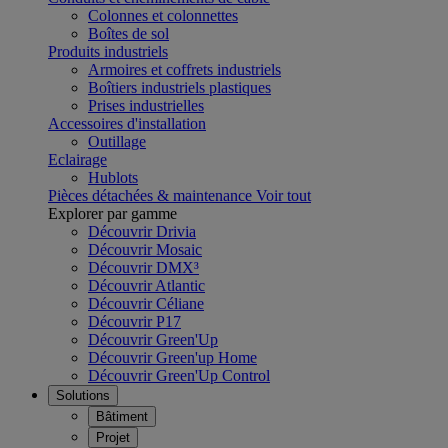
Colonnes et colonnettes
Boîtes de sol
Produits industriels
Armoires et coffrets industriels
Boîtiers industriels plastiques
Prises industrielles
Accessoires d'installation
Outillage
Eclairage
Hublots
Pièces détachées & maintenance
Voir tout
Explorer par gamme
Découvrir Drivia
Découvrir Mosaic
Découvrir DMX³
Découvrir Atlantic
Découvrir Céliane
Découvrir P17
Découvrir Green'Up
Découvrir Green'up Home
Découvrir Green'Up Control
Solutions
Bâtiment
Projet