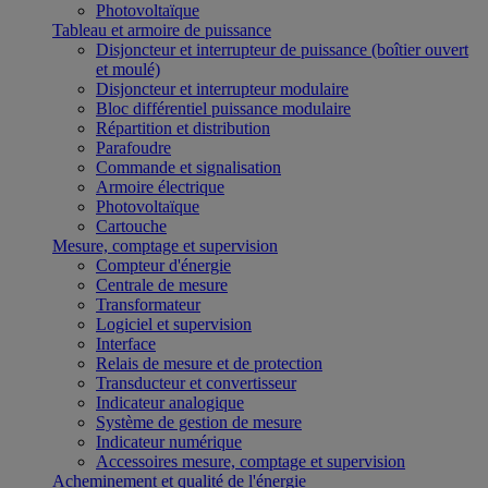
Photovoltaïque
Tableau et armoire de puissance
Disjoncteur et interrupteur de puissance (boîtier ouvert
et moulé)
Disjoncteur et interrupteur modulaire
Bloc différentiel puissance modulaire
Répartition et distribution
Parafoudre
Commande et signalisation
Armoire électrique
Photovoltaïque
Cartouche
Mesure, comptage et supervision
Compteur d'énergie
Centrale de mesure
Transformateur
Logiciel et supervision
Interface
Relais de mesure et de protection
Transducteur et convertisseur
Indicateur analogique
Système de gestion de mesure
Indicateur numérique
Accessoires mesure, comptage et supervision
Acheminement et qualité de l'énergie