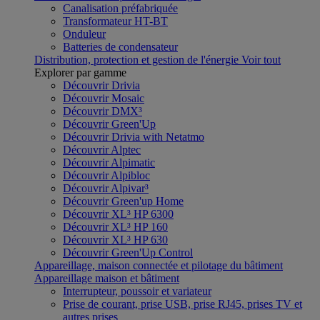
Canalisation préfabriquée
Transformateur HT-BT
Onduleur
Batteries de condensateur
Distribution, protection et gestion de l'énergie
Voir tout
Explorer par gamme
Découvrir Drivia
Découvrir Mosaic
Découvrir DMX³
Découvrir Green'Up
Découvrir Drivia with Netatmo
Découvrir Alptec
Découvrir Alpimatic
Découvrir Alpibloc
Découvrir Alpivar³
Découvrir Green'up Home
Découvrir XL³ HP 6300
Découvrir XL³ HP 160
Découvrir XL³ HP 630
Découvrir Green'Up Control
Appareillage, maison connectée et pilotage du bâtiment
Appareillage maison et bâtiment
Interrupteur, poussoir et variateur
Prise de courant, prise USB, prise RJ45, prises TV et
autres prises