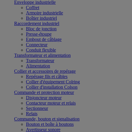
Enveloppe industrielle
Coffret
Armoire industrielle
Boîtier industriel
Raccordement industriel
Bloc de jonction
Presse-étoupe
Embout de câblage
Connecteur
Conduit flexible
Transformateur et alimentation
Transformateur
Alimentation
Collier et accessoires de repérage
Repérage fils et câbles
Collier d'équipement Colring
Collier d'installation Colson
Commande et protection moteur
Disjoncteur moteur
Contacteur moteur et relais
Sectionneur
Relais
Commande, bouton et signalisation
Bouton et boîte à boutons
Avertisseur sonore