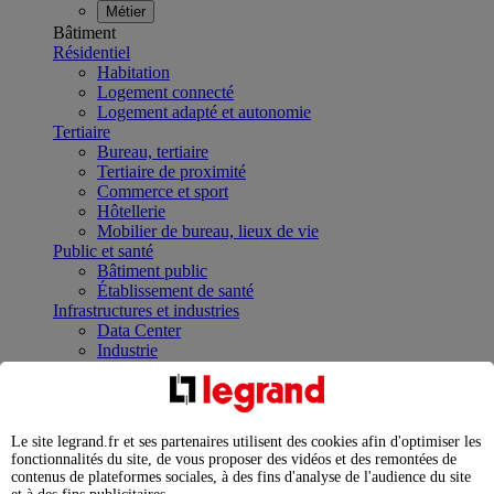
Métier
Bâtiment
Résidentiel
Habitation
Logement connecté
Logement adapté et autonomie
Tertiaire
Bureau, tertiaire
Tertiaire de proximité
Commerce et sport
Hôtellerie
Mobilier de bureau, lieux de vie
Public et santé
Bâtiment public
Établissement de santé
Infrastructures et industries
Data Center
Industrie
Infrastructures
À la une
Contrôler et planifier le fonctionnement des appareils
électriques avec le contacteur connecté
Le site legrand.fr et ses partenaires utilisent des cookies afin d'optimiser les
Répartir et optimiser son tableau électrique
fonctionnalités du site, de vous proposer des vidéos et des remontées de
Legrand Data Center Solutions : concentrer les
contenus de plateformes sociales, à des fins d'analyse de l'audience du site
expertises au service de vos performances