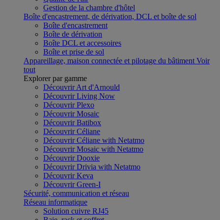
Gestion de la chambre d'hôtel
Boîte d'encastrement, de dérivation, DCL et boîte de sol
Boîte d'encastrement
Boîte de dérivation
Boîte DCL et accessoires
Boîte et prise de sol
Appareillage, maison connectée et pilotage du bâtiment
Voir
tout
Explorer par gamme
Découvrir Art d'Arnould
Découvrir Living Now
Découvrir Plexo
Découvrir Mosaic
Découvrir Batibox
Découvrir Céliane
Découvrir Céliane with Netatmo
Découvrir Mosaic with Netatmo
Découvrir Dooxie
Découvrir Drivia with Netatmo
Découvrir Keva
Découvrir Green-I
Sécurité, communication et réseau
Réseau informatique
Solution cuivre RJ45
Baie, rack et coffret