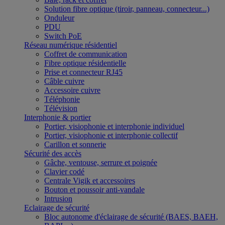
Solution fibre optique (tiroir, panneau, connecteur...)
Onduleur
PDU
Switch PoE
Réseau numérique résidentiel
Coffret de communication
Fibre optique résidentielle
Prise et connecteur RJ45
Câble cuivre
Accessoire cuivre
Téléphonie
Télévision
Interphonie & portier
Portier, visiophonie et interphonie individuel
Portier, visiophonie et interphonie collectif
Carillon et sonnerie
Sécurité des accès
Gâche, ventouse, serrure et poignée
Clavier codé
Centrale Vigik et accessoires
Bouton et poussoir anti-vandale
Intrusion
Eclairage de sécurité
Bloc autonome d'éclairage de sécurité (BAES, BAEH,