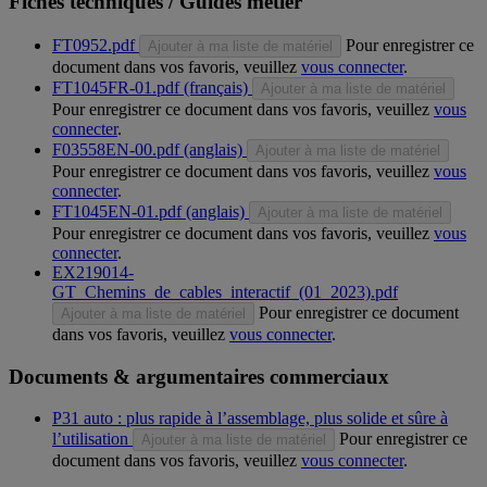
Fiches techniques / Guides métier
FT0952.pdf
Pour enregistrer ce
Ajouter à ma liste de matériel
document dans vos favoris, veuillez
vous connecter
.
FT1045FR-01.pdf (français)
Ajouter à ma liste de matériel
Pour enregistrer ce document dans vos favoris, veuillez
vous
connecter
.
F03558EN-00.pdf (anglais)
Ajouter à ma liste de matériel
Pour enregistrer ce document dans vos favoris, veuillez
vous
connecter
.
FT1045EN-01.pdf (anglais)
Ajouter à ma liste de matériel
Pour enregistrer ce document dans vos favoris, veuillez
vous
connecter
.
EX219014-
GT_Chemins_de_cables_interactif_(01_2023).pdf
Pour enregistrer ce document
Ajouter à ma liste de matériel
dans vos favoris, veuillez
vous connecter
.
Documents & argumentaires commerciaux
P31 auto : plus rapide à l’assemblage, plus solide et sûre à
l’utilisation
Pour enregistrer ce
Ajouter à ma liste de matériel
document dans vos favoris, veuillez
vous connecter
.