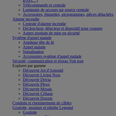
BAPI…)
Télécommande et centrale
Luminaire de secours sur source centrale
Accessoires, étiquettes, pictogrammes, pièces détachées
Alarme incendie
Centrale d'alarme incendie
Déclencheur, détecteur et dispositif pour coupure
Autres produits de mise en sécurité
Système d'appel malade
Applique tête de lit
Appel malade
Signalisation
Accessoires système d'appel malade
Sécurité, communication et réseau
Voir tout
Explorer par gamme
Découvrir Art d'Arnould
Découvrir Living Now
Découvrir Drivia
Découvrir Plexo
Découvrir Mosaic
Découvrir Céliane
Découvrir Dooxie
Conduits et cheminements de câbles
Goulotte, moulure et plinthe Legrand
Goulotte