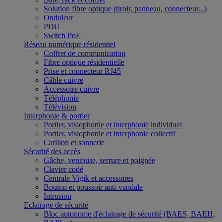
Solution fibre optique (tiroir, panneau, connecteur...)
Onduleur
PDU
Switch PoE
Réseau numérique résidentiel
Coffret de communication
Fibre optique résidentielle
Prise et connecteur RJ45
Câble cuivre
Accessoire cuivre
Téléphonie
Télévision
Interphonie & portier
Portier, visiophonie et interphonie individuel
Portier, visiophonie et interphonie collectif
Carillon et sonnerie
Sécurité des accès
Gâche, ventouse, serrure et poignée
Clavier codé
Centrale Vigik et accessoires
Bouton et poussoir anti-vandale
Intrusion
Eclairage de sécurité
Bloc autonome d'éclairage de sécurité (BAES, BAEH,