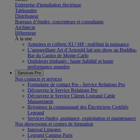
Entreprise d'installation électrique
Tableautier
Distributeur
Bureaux d’études, concepteurs et consultants
Architecte
Hébergeur
À la une
Armoires et coffrets XL³ HP : redéfinir la puissance
L’appareillage Art d’Arnould fait son show au Buddha-
Bar du Casino de Monte-Carlo
Onduleurs triphasés : haute fiabilité et haute
performance assurées
Services Pro
Nos contacts et services
Formulaire de contact Pro - Service Relations Pro
Découvrez le Service Relations Pro
Découvrez le Service Clients Legrand Cable
Management
Rejoignez la communauté des Électriciens Certifiés
Legrand
Services études, assistance, exploitation et maintenance
Nos showrooms et centres de formation
Innoval Limoges
Legrand Campus Paris