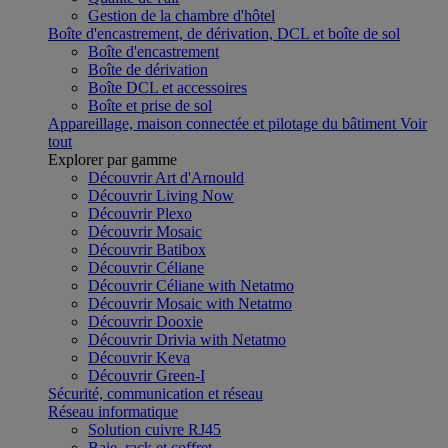
Gestion de la chambre d'hôtel
Boîte d'encastrement, de dérivation, DCL et boîte de sol
Boîte d'encastrement
Boîte de dérivation
Boîte DCL et accessoires
Boîte et prise de sol
Appareillage, maison connectée et pilotage du bâtiment
Voir
tout
Explorer par gamme
Découvrir Art d'Arnould
Découvrir Living Now
Découvrir Plexo
Découvrir Mosaic
Découvrir Batibox
Découvrir Céliane
Découvrir Céliane with Netatmo
Découvrir Mosaic with Netatmo
Découvrir Dooxie
Découvrir Drivia with Netatmo
Découvrir Keva
Découvrir Green-I
Sécurité, communication et réseau
Réseau informatique
Solution cuivre RJ45
Baie, rack et coffret