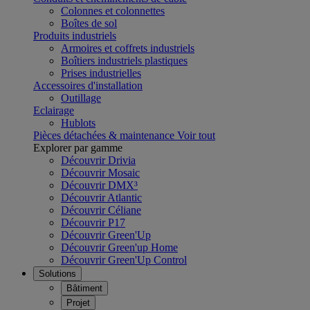
Colonnes et colonnettes
Boîtes de sol
Produits industriels
Armoires et coffrets industriels
Boîtiers industriels plastiques
Prises industrielles
Accessoires d'installation
Outillage
Eclairage
Hublots
Pièces détachées & maintenance
Voir tout
Explorer par gamme
Découvrir Drivia
Découvrir Mosaic
Découvrir DMX³
Découvrir Atlantic
Découvrir Céliane
Découvrir P17
Découvrir Green'Up
Découvrir Green'up Home
Découvrir Green'Up Control
Solutions
Bâtiment
Projet