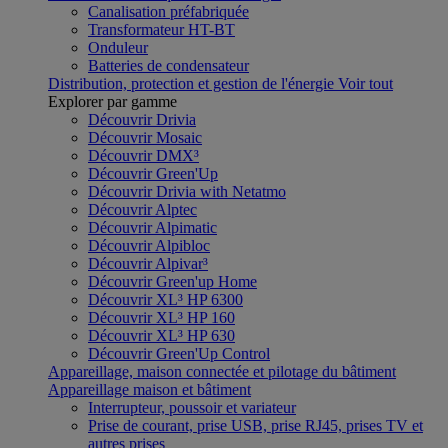
Canalisation préfabriquée
Transformateur HT-BT
Onduleur
Batteries de condensateur
Distribution, protection et gestion de l'énergie
Voir tout
Explorer par gamme
Découvrir Drivia
Découvrir Mosaic
Découvrir DMX³
Découvrir Green'Up
Découvrir Drivia with Netatmo
Découvrir Alptec
Découvrir Alpimatic
Découvrir Alpibloc
Découvrir Alpivar³
Découvrir Green'up Home
Découvrir XL³ HP 6300
Découvrir XL³ HP 160
Découvrir XL³ HP 630
Découvrir Green'Up Control
Appareillage, maison connectée et pilotage du bâtiment
Appareillage maison et bâtiment
Interrupteur, poussoir et variateur
Prise de courant, prise USB, prise RJ45, prises TV et
autres prises