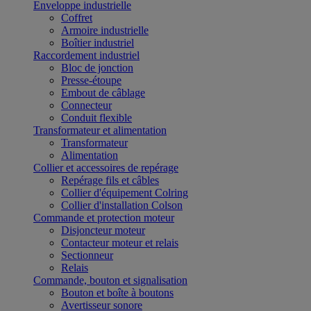
Enveloppe industrielle
Coffret
Armoire industrielle
Boîtier industriel
Raccordement industriel
Bloc de jonction
Presse-étoupe
Embout de câblage
Connecteur
Conduit flexible
Transformateur et alimentation
Transformateur
Alimentation
Collier et accessoires de repérage
Repérage fils et câbles
Collier d'équipement Colring
Collier d'installation Colson
Commande et protection moteur
Disjoncteur moteur
Contacteur moteur et relais
Sectionneur
Relais
Commande, bouton et signalisation
Bouton et boîte à boutons
Avertisseur sonore