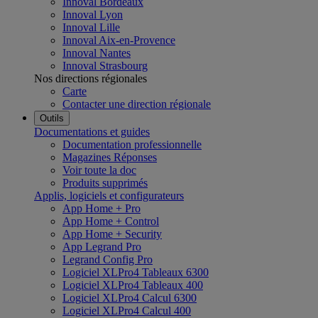
Innoval Bordeaux
Innoval Lyon
Innoval Lille
Innoval Aix-en-Provence
Innoval Nantes
Innoval Strasbourg
Nos directions régionales
Carte
Contacter une direction régionale
Outils
Documentations et guides
Documentation professionnelle
Magazines Réponses
Voir toute la doc
Produits supprimés
Applis, logiciels et configurateurs
App Home + Pro
App Home + Control
App Home + Security
App Legrand Pro
Legrand Config Pro
Logiciel XLPro4 Tableaux 6300
Logiciel XLPro4 Tableaux 400
Logiciel XLPro4 Calcul 6300
Logiciel XLPro4 Calcul 400