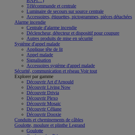
BAPI…)
Télécommande et centrale
Luminaire de secours sur source centrale
Accessoires, étiquettes, pictogrammes, pièces détachées
Alarme incendie
Centrale d'alarme incendie
Déclencheur, détecteur et dispositif pour coupure
Autres produits de mise en sécurité
Système d'appel malade
Applique tête de lit
Appel malade
Signalisation
Accessoires système d'appel malade
Sécurité, communication et réseau
Voir tout
Explorer par gamme
Découvrir Art d'Arnould
Découvrir Living Now
Découvrir Drivia
Découvrir Plexo
Découvrir Mosaic
Découvrir Céliane
Découvrir Dooxie
Conduits et cheminements de câbles
Goulotte, moulure et plinthe Legrand
Goulotte