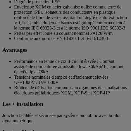
Degré de protection IP55
Enveloppe XCM en acier galvanisé utilisé comme terre de
protection (PE), isolateurs des conducteurs en plastique
renforcé de fibre de verre, assurant un degré d'auto-extinction
V0, l'ensemble du jeu de barres est ignifugé conformément à
la norme IEC 60333-3 et à la norme ISO 9001.IEC 60332-3
Pertes par effet Joule au courant nominal P=128 W/m
Conforme aux normes EN 61439-1 et IEC 61439-6
Avantages
Performance en tenue de court-circuit élevée : Courant
assigné de courte durée admissible Icw=36kA@1s, courant
de crête Ipk=76kA
Tensions nominales d'emploi et d'isolement élevées :
Ue=1000V / Ui=1000V
Boîtiers de dérivation communs aux gammes de canalisations
électriques préfabriquées XCM, XCP-S et XCP-HP
Les + installation
Jonction facilitée et sécurisée par système monobloc avec boulon
dynamométrique