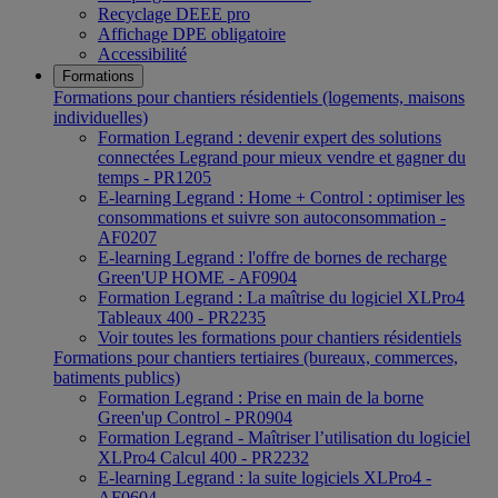
Recyclage DEEE pro
Affichage DPE obligatoire
Accessibilité
Formations
Formations pour chantiers résidentiels (logements, maisons
individuelles)
Formation Legrand : devenir expert des solutions
connectées Legrand pour mieux vendre et gagner du
temps - PR1205
E-learning Legrand : Home + Control : optimiser les
consommations et suivre son autoconsommation -
AF0207
E-learning Legrand : l'offre de bornes de recharge
Green'UP HOME - AF0904
Formation Legrand : La maîtrise du logiciel XLPro4
Tableaux 400 - PR2235
Voir toutes les formations pour chantiers résidentiels
Formations pour chantiers tertiaires (bureaux, commerces,
batiments publics)
Formation Legrand : Prise en main de la borne
Green'up Control - PR0904
Formation Legrand - Maîtriser l’utilisation du logiciel
XLPro4 Calcul 400 - PR2232
E-learning Legrand : la suite logiciels XLPro4 -
AF0604