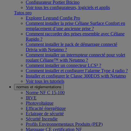
Configurateur Portier Bticino
Voir tous les configurateurs, logiciels et applis
Tutos pro
Explorer Legrand Config Pro
Comment installer la prise Céliane Surface Confort en
remplacement d’une ancienne prise ?
Comment raccorder des prises ensemble avec Céliane
Rapido ?
Comment installer le pack de démarrage connecté
Drivia with Netatmo ?
Comment installer un interrupteur connecté pour volet
roulant Céliane™ with Netatmo ?
Comment installer un connecteur LCS³ ?
Comment installer et configurer l’alarme Type 4 radio ?
Installer et configurer le Classe 300EOS with Netatmo
Voir tous les tutoriels
normes et réglementations
Norme NF C 15-100
IRVE
Photovoltaïque
Efficacité énergétique
Éclairage de sécurité
Sécurité Incendie
Profils Environnementaux Produits (PEP)
Marquage CE certification NF