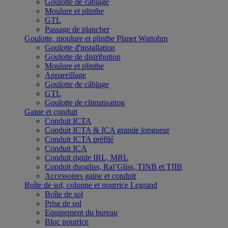
Goulotte de câblage
Moulure et plinthe
GTL
Passage de plancher
Goulotte, moulure et plinthe Planet Wattohm
Goulotte d'installation
Goulotte de distribution
Moulure et plinthe
Appareillage
Goulotte de câblage
GTL
Goulotte de climatisation
Gaine et conduit
Conduit ICTA
Conduit ICTA & ICA grande longueur
Conduit ICTA préfilé
Conduit ICA
Conduit rigide IRL, MRL
Conduit duogliss, Rai’Gliss, TINB et TIIB
Accessoires gaine et conduit
Boîte de sol, colonne et nourrice Legrand
Boîte de sol
Prise de sol
Equipement du bureau
Bloc nourrice