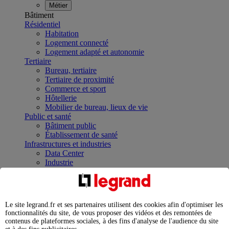
Métier
Bâtiment
Résidentiel
Habitation
Logement connecté
Logement adapté et autonomie
Tertiaire
Bureau, tertiaire
Tertiaire de proximité
Commerce et sport
Hôtellerie
Mobilier de bureau, lieux de vie
Public et santé
Bâtiment public
Établissement de santé
Infrastructures et industries
Data Center
Industrie
Infrastructures
À la une
Contrôler et planifier le fonctionnement des appareils
électriques avec le contacteur connecté
Le site legrand.fr et ses partenaires utilisent des cookies afin d'optimiser les
Répartir et optimiser son tableau électrique
fonctionnalités du site, de vous proposer des vidéos et des remontées de
Legrand Data Center Solutions : concentrer les
contenus de plateformes sociales, à des fins d'analyse de l'audience du site
expertises au service de vos performances