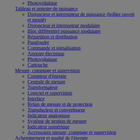
Photovoltaïque
Tableau et armoire de puissance
Disjoncteur et interrupteur de puissance (boîtier ouvert
et moulé)
Disjoncteur et interrupteur modulaire
Bloc différentiel puissance modulaire
Répartition et distribution
Parafoudre
Commande et signalisation
Armoire électrique
Photovoltaïque
Cartouche
Mesure, comptage et supervision
Compteur d'énergie
Centrale de mesure
Transformateur
Logiciel et supervision
Interface
Relais de mesure et de protection
Transducteur et convertisseur
Indicateur analogique
Système de gestion de mesure
Indicateur numérique
Accessoires mesure, comptage et supervision
Acheminement et qualité de l'énergie