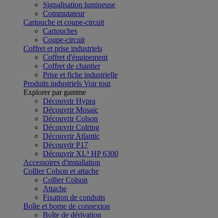
Signalisation lumineuse
Commutateur
Cartouche et coupe-circuit
Cartouches
Coupe-circuit
Coffret et prise industriels
Coffret d'équipement
Coffret de chantier
Prise et fiche industrielle
Produits industriels
Voir tout
Explorer par gamme
Découvrir Hypra
Découvrir Mosaic
Découvrir Colson
Découvrir Colring
Découvrir Atlantic
Découvrir P17
Découvrir XL³ HP 6300
Accessoires d'installation
Collier Colson et attache
Collier Colson
Attache
Fixation de conduits
Boîte et borne de connexion
Boîte de dérivation