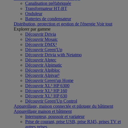
Canalisation préfabriquée
Transformateur HT-BT
Onduleur
Batteries de condensateur
Distribution, protection et gestion de l'énergie
Voir tout
Explorer par gamme
Découvrir Drivia
Découvrir Mosaic
Découvrir DMX³
Découvrir Green'Up
Découvrir Drivia with Netatmo
Découvrir Alptec
Découvrir Alpimatic
Découvrir Alpibloc
Découvrir Alpivar³
Découvrir Green'up Home
Découvrir XL³ HP 6300
Découvrir XL³ HP 160
Découvrir XL³ HP 630
Découvrir Green'Up Control
Appareillage, maison connectée et pilotage du bâtiment
Appareillage maison et bâtiment
Interrupteur, poussoir et variateur
Prise de courant, prise USB, prise RJ45, prises TV et
autres prises