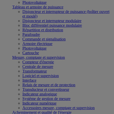
Photovoltaïque
Tableau et armoire de puissance
Disjoncteur et interrupteur de puissance (boîtier ouvert
et moulé)
Disjoncteur et interrupteur modulaire
Bloc différentiel puissance modulaire
Répartition et distribution
Parafoudre
Commande et signalisation
Armoire électrique
Photovoltaïque
Cartouche
Mesure, comptage et supervision
Compteur d'énergie
Centrale de mesure
Transformateur
Logiciel et supervision
Interface
Relais de mesure et de protection
Transducteur et convertisseur
Indicateur analogique
Système de gestion de mesure
Indicateur numérique
Accessoires mesure, comptage et supervision
Acheminement et qualité de l'énergie