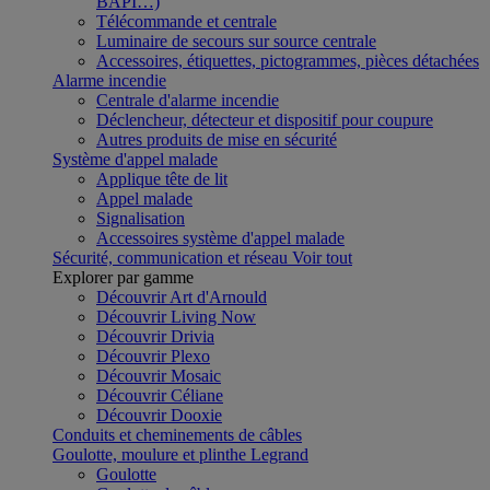
BAPI…)
Télécommande et centrale
Luminaire de secours sur source centrale
Accessoires, étiquettes, pictogrammes, pièces détachées
Alarme incendie
Centrale d'alarme incendie
Déclencheur, détecteur et dispositif pour coupure
Autres produits de mise en sécurité
Système d'appel malade
Applique tête de lit
Appel malade
Signalisation
Accessoires système d'appel malade
Sécurité, communication et réseau
Voir tout
Explorer par gamme
Découvrir Art d'Arnould
Découvrir Living Now
Découvrir Drivia
Découvrir Plexo
Découvrir Mosaic
Découvrir Céliane
Découvrir Dooxie
Conduits et cheminements de câbles
Goulotte, moulure et plinthe Legrand
Goulotte