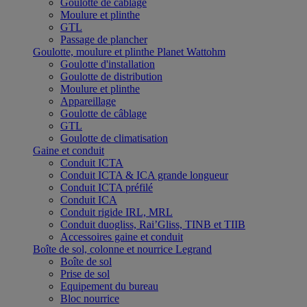
Goulotte de câblage
Moulure et plinthe
GTL
Passage de plancher
Goulotte, moulure et plinthe Planet Wattohm
Goulotte d'installation
Goulotte de distribution
Moulure et plinthe
Appareillage
Goulotte de câblage
GTL
Goulotte de climatisation
Gaine et conduit
Conduit ICTA
Conduit ICTA & ICA grande longueur
Conduit ICTA préfilé
Conduit ICA
Conduit rigide IRL, MRL
Conduit duogliss, Rai’Gliss, TINB et TIIB
Accessoires gaine et conduit
Boîte de sol, colonne et nourrice Legrand
Boîte de sol
Prise de sol
Equipement du bureau
Bloc nourrice