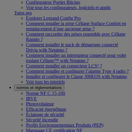
Configurateur Portier Bticino
Voir tous les configurateurs, logiciels et applis
Tutos pro
Explorer Legrand Config Pro
Comment installer la prise Céliane Surface Confort en
remplacement d’une ancienne prise ?
Comment raccorder des prises ensemble avec Céliane
Rapido ?
Comment installer le pack de démarrage connecté
Drivia with Netatmo ?
Comment installer un interrupteur connecté pour volet
roulant Céliane™ with Netatmo ?
Comment installer un connecteur LCS³ ?
Comment installer et configurer l’alarme Type 4 radio ?
Installer et configurer le Classe 300EOS with Netatmo
Voir tous les tutoriels
normes et réglementations
Norme NF C 15-100
IRVE
Photovoltaïque
Efficacité énergétique
Éclairage de sécurité
Sécurité Incendie
Profils Environnementaux Produits (PEP)
Marquage CE certification NF