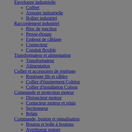
Enveloppe industrielle
Coffret
Armoire industrielle
Boîtier industriel
Raccordement industriel
Bloc de jonction
Presse-étoupe
Embout de câblage
Connecteur
Conduit flexible
Transformateur et alimentation
Transformateur
Alimentation
Collier et accessoires de repérage
Repérage fils et câbles
Collier d'équipement Colring
Collier d'installation Colson
Commande et protection moteur
Disjoncteur moteur
Contacteur moteur et relais
Sectionneur
Relais
Commande, bouton et signalisation
Bouton et boîte à boutons
Avertisseur sonore