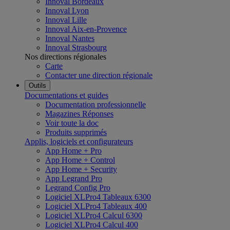
Innoval Bordeaux
Innoval Lyon
Innoval Lille
Innoval Aix-en-Provence
Innoval Nantes
Innoval Strasbourg
Nos directions régionales
Carte
Contacter une direction régionale
Outils
Documentations et guides
Documentation professionnelle
Magazines Réponses
Voir toute la doc
Produits supprimés
Applis, logiciels et configurateurs
App Home + Pro
App Home + Control
App Home + Security
App Legrand Pro
Legrand Config Pro
Logiciel XLPro4 Tableaux 6300
Logiciel XLPro4 Tableaux 400
Logiciel XLPro4 Calcul 6300
Logiciel XLPro4 Calcul 400