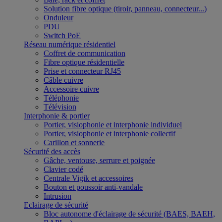
Solution fibre optique (tiroir, panneau, connecteur...)
Onduleur
PDU
Switch PoE
Réseau numérique résidentiel
Coffret de communication
Fibre optique résidentielle
Prise et connecteur RJ45
Câble cuivre
Accessoire cuivre
Téléphonie
Télévision
Interphonie & portier
Portier, visiophonie et interphonie individuel
Portier, visiophonie et interphonie collectif
Carillon et sonnerie
Sécurité des accès
Gâche, ventouse, serrure et poignée
Clavier codé
Centrale Vigik et accessoires
Bouton et poussoir anti-vandale
Intrusion
Eclairage de sécurité
Bloc autonome d'éclairage de sécurité (BAES, BAEH,