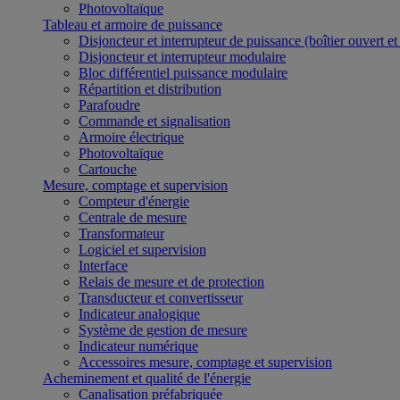
Photovoltaïque
Tableau et armoire de puissance
Disjoncteur et interrupteur de puissance (boîtier ouvert e
Disjoncteur et interrupteur modulaire
Bloc différentiel puissance modulaire
Répartition et distribution
Parafoudre
Commande et signalisation
Armoire électrique
Photovoltaïque
Cartouche
Mesure, comptage et supervision
Compteur d'énergie
Centrale de mesure
Transformateur
Logiciel et supervision
Interface
Relais de mesure et de protection
Transducteur et convertisseur
Indicateur analogique
Système de gestion de mesure
Indicateur numérique
Accessoires mesure, comptage et supervision
Acheminement et qualité de l'énergie
Canalisation préfabriquée