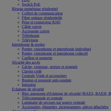
Switch PoE
Réseau numérique résidentiel
Coffret de communication
Fibre optique résidentielle
Prise et connecteur RJ45
Câble cuivre
Accessoire cuivre
Téléphonie
Télévision
Interphonie & portier
Portier, visiophonie et interphonie individuel
Portier, visiophonie et interphonie collectif
Carillon et sonnerie
Sécurité des accès
Gâche, ventouse, serrure et poignée
Clavier codé
Centrale Vigik et accessoires
Bouton et poussoir anti-vandale
Intrusion
Eclairage de sécurité
Bloc autonome d'éclairage de sécurité (BAES, BAEH,
Télécommande et centrale
Luminaire de secours sur source centrale
Accessoires, étiquettes, pictogrammes, pièces détachées