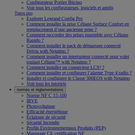
Configurateur Portier Bticino
Voir tous les configurateurs, logiciels et applis
Tutos pro
Explorer Legrand Config Pro
Comment installer la prise Céliane Surface Confort en
remplacement d’une ancienne prise ?
Comment raccorder des prises ensemble avec Céliane
Rapido ?
Comment installer le pack de démarrage connecté
Drivia with Netatmo ?
Comment installer un interrupteur connecté pour volet
roulant Céliane™ with Netatmo ?
Comment installer un connecteur LCS³ ?
Comment installer et configurer l’alarme Type 4 radio ?
Installer et configurer le Classe 300EOS with Netatmo
Voir tous les tutoriels
normes et réglementations
Norme NF C 15-100
IRVE
Photovoltaïque
Efficacité énergétique
Éclairage de sécurité
Sécurité Incendie
Profils Environnementaux Produits (PEP)
Marquage CE certification NF