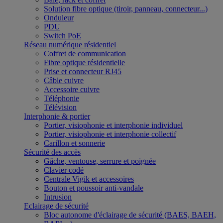
Solution fibre optique (tiroir, panneau, connecteur...)
Onduleur
PDU
Switch PoE
Réseau numérique résidentiel
Coffret de communication
Fibre optique résidentielle
Prise et connecteur RJ45
Câble cuivre
Accessoire cuivre
Téléphonie
Télévision
Interphonie & portier
Portier, visiophonie et interphonie individuel
Portier, visiophonie et interphonie collectif
Carillon et sonnerie
Sécurité des accès
Gâche, ventouse, serrure et poignée
Clavier codé
Centrale Vigik et accessoires
Bouton et poussoir anti-vandale
Intrusion
Eclairage de sécurité
Bloc autonome d'éclairage de sécurité (BAES, BAEH,