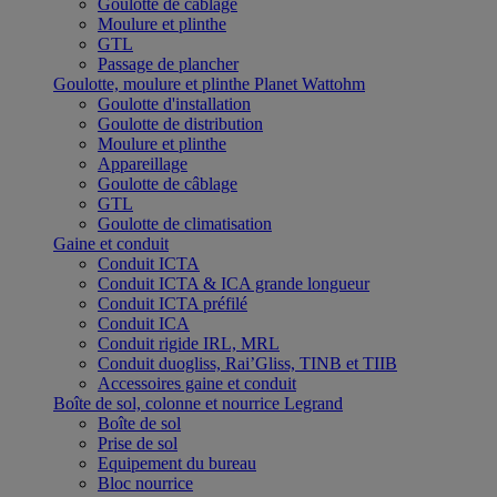
Goulotte de câblage
Moulure et plinthe
GTL
Passage de plancher
Goulotte, moulure et plinthe Planet Wattohm
Goulotte d'installation
Goulotte de distribution
Moulure et plinthe
Appareillage
Goulotte de câblage
GTL
Goulotte de climatisation
Gaine et conduit
Conduit ICTA
Conduit ICTA & ICA grande longueur
Conduit ICTA préfilé
Conduit ICA
Conduit rigide IRL, MRL
Conduit duogliss, Rai’Gliss, TINB et TIIB
Accessoires gaine et conduit
Boîte de sol, colonne et nourrice Legrand
Boîte de sol
Prise de sol
Equipement du bureau
Bloc nourrice