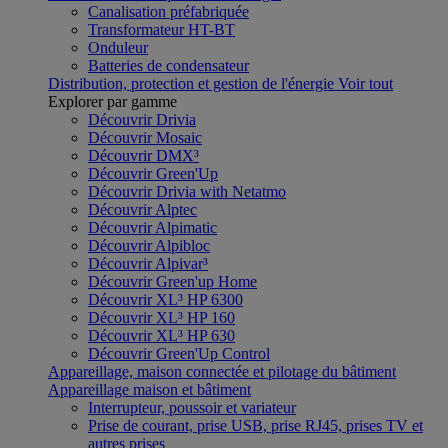
Canalisation préfabriquée
Transformateur HT-BT
Onduleur
Batteries de condensateur
Distribution, protection et gestion de l'énergie
Voir tout
Explorer par gamme
Découvrir Drivia
Découvrir Mosaic
Découvrir DMX³
Découvrir Green'Up
Découvrir Drivia with Netatmo
Découvrir Alptec
Découvrir Alpimatic
Découvrir Alpibloc
Découvrir Alpivar³
Découvrir Green'up Home
Découvrir XL³ HP 6300
Découvrir XL³ HP 160
Découvrir XL³ HP 630
Découvrir Green'Up Control
Appareillage, maison connectée et pilotage du bâtiment
Appareillage maison et bâtiment
Interrupteur, poussoir et variateur
Prise de courant, prise USB, prise RJ45, prises TV et
autres prises