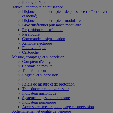
Photovoltaïque
Tableau et armoire de puissance
Disjoncteur et interrupteur de puissance (boîtier ouvert
et moulé)
Disjoncteur et interrupteur modulaire
Bloc différentiel puissance modulaire
Répartition et distribution
Parafoudre
Commande et signalisation
Armoire électrique
Photovoltaïque
Cartouche
Mesure, comptage et supervision
Compteur d'énergie
Centrale de mesure
Transformateur
Logiciel et supervision
Interface
Relais de mesure et de protection
Transducteur et convertisseur
Indicateur analogique
Système de gestion de mesure
Indicateur numérique
Accessoires mesure, comptage et supervision
Acheminement et qualité de l'énergie