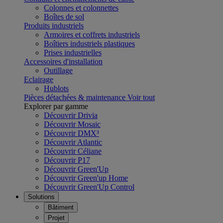
Colonnes et colonnettes
Boîtes de sol
Produits industriels
Armoires et coffrets industriels
Boîtiers industriels plastiques
Prises industrielles
Accessoires d'installation
Outillage
Eclairage
Hublots
Pièces détachées & maintenance
Voir tout
Explorer par gamme
Découvrir Drivia
Découvrir Mosaic
Découvrir DMX³
Découvrir Atlantic
Découvrir Céliane
Découvrir P17
Découvrir Green'Up
Découvrir Green'up Home
Découvrir Green'Up Control
Solutions
Bâtiment
Projet