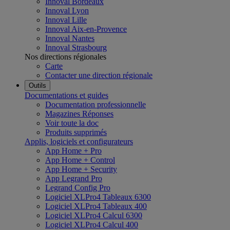
Innoval Bordeaux
Innoval Lyon
Innoval Lille
Innoval Aix-en-Provence
Innoval Nantes
Innoval Strasbourg
Nos directions régionales
Carte
Contacter une direction régionale
Outils
Documentations et guides
Documentation professionnelle
Magazines Réponses
Voir toute la doc
Produits supprimés
Applis, logiciels et configurateurs
App Home + Pro
App Home + Control
App Home + Security
App Legrand Pro
Legrand Config Pro
Logiciel XLPro4 Tableaux 6300
Logiciel XLPro4 Tableaux 400
Logiciel XLPro4 Calcul 6300
Logiciel XLPro4 Calcul 400