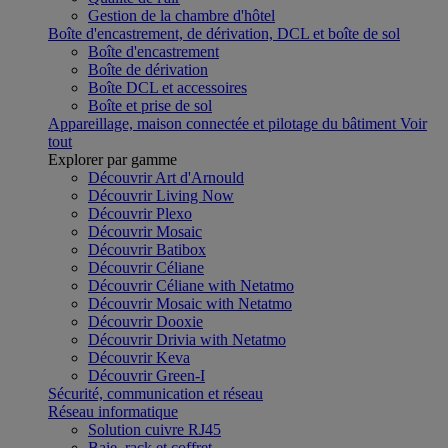
Gestion de la chambre d'hôtel
Boîte d'encastrement, de dérivation, DCL et boîte de sol
Boîte d'encastrement
Boîte de dérivation
Boîte DCL et accessoires
Boîte et prise de sol
Appareillage, maison connectée et pilotage du bâtiment
Voir
tout
Explorer par gamme
Découvrir Art d'Arnould
Découvrir Living Now
Découvrir Plexo
Découvrir Mosaic
Découvrir Batibox
Découvrir Céliane
Découvrir Céliane with Netatmo
Découvrir Mosaic with Netatmo
Découvrir Dooxie
Découvrir Drivia with Netatmo
Découvrir Keva
Découvrir Green-I
Sécurité, communication et réseau
Réseau informatique
Solution cuivre RJ45
Baie, rack et coffret