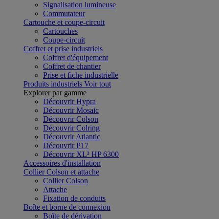
Signalisation lumineuse
Commutateur
Cartouche et coupe-circuit
Cartouches
Coupe-circuit
Coffret et prise industriels
Coffret d'équipement
Coffret de chantier
Prise et fiche industrielle
Produits industriels
Voir tout
Explorer par gamme
Découvrir Hypra
Découvrir Mosaic
Découvrir Colson
Découvrir Colring
Découvrir Atlantic
Découvrir P17
Découvrir XL³ HP 6300
Accessoires d'installation
Collier Colson et attache
Collier Colson
Attache
Fixation de conduits
Boîte et borne de connexion
Boîte de dérivation