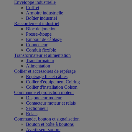
Enveloppe industrielle
Coffret
Armoire industrielle
Boîtier industriel
Raccordement industriel
Bloc de jonction
Presse-étoupe
Embout de câblage
Connecteur
Conduit flexible
Transformateur et alimentation
Transformateur
Alimentation
Collier et accessoires de repérage
Repérage fils et câbles
Collier d'équipement Colring
Collier d'installation Colson
Commande et protection moteur
Disjoncteur moteur
Contacteur moteur et relais
Sectionneur
Relais
Commande, bouton et signalisation
Bouton et boîte à boutons
Avertisseur sonore