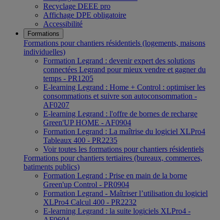
Recyclage DEEE pro
Affichage DPE obligatoire
Accessibilité
Formations
Formations pour chantiers résidentiels (logements, maisons
individuelles)
Formation Legrand : devenir expert des solutions
connectées Legrand pour mieux vendre et gagner du
temps - PR1205
E-learning Legrand : Home + Control : optimiser les
consommations et suivre son autoconsommation -
AF0207
E-learning Legrand : l'offre de bornes de recharge
Green'UP HOME - AF0904
Formation Legrand : La maîtrise du logiciel XLPro4
Tableaux 400 - PR2235
Voir toutes les formations pour chantiers résidentiels
Formations pour chantiers tertiaires (bureaux, commerces,
batiments publics)
Formation Legrand : Prise en main de la borne
Green'up Control - PR0904
Formation Legrand - Maîtriser l’utilisation du logiciel
XLPro4 Calcul 400 - PR2232
E-learning Legrand : la suite logiciels XLPro4 -
AF0604