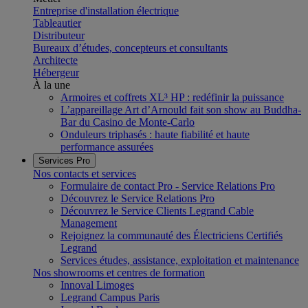
Entreprise d'installation électrique
Tableautier
Distributeur
Bureaux d’études, concepteurs et consultants
Architecte
Hébergeur
À la une
Armoires et coffrets XL³ HP : redéfinir la puissance
L’appareillage Art d’Arnould fait son show au Buddha-
Bar du Casino de Monte-Carlo
Onduleurs triphasés : haute fiabilité et haute
performance assurées
Services Pro
Nos contacts et services
Formulaire de contact Pro - Service Relations Pro
Découvrez le Service Relations Pro
Découvrez le Service Clients Legrand Cable
Management
Rejoignez la communauté des Électriciens Certifiés
Legrand
Services études, assistance, exploitation et maintenance
Nos showrooms et centres de formation
Innoval Limoges
Legrand Campus Paris