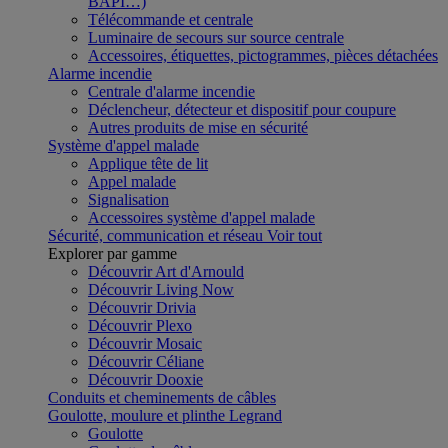
BAPI…)
Télécommande et centrale
Luminaire de secours sur source centrale
Accessoires, étiquettes, pictogrammes, pièces détachées
Alarme incendie
Centrale d'alarme incendie
Déclencheur, détecteur et dispositif pour coupure
Autres produits de mise en sécurité
Système d'appel malade
Applique tête de lit
Appel malade
Signalisation
Accessoires système d'appel malade
Sécurité, communication et réseau
Voir tout
Explorer par gamme
Découvrir Art d'Arnould
Découvrir Living Now
Découvrir Drivia
Découvrir Plexo
Découvrir Mosaic
Découvrir Céliane
Découvrir Dooxie
Conduits et cheminements de câbles
Goulotte, moulure et plinthe Legrand
Goulotte