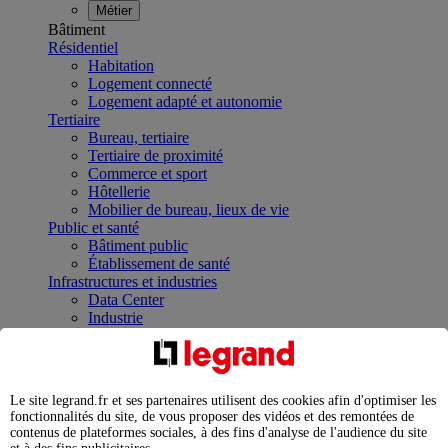
Métier
Bâtiment
Résidentiel
Habitation
Logement connecté
Logement adapté et autonomie
Tertiaire
Bureau, tertiaire
Tertiaire de proximité
Commerce et sport
Hôtellerie
Mobilier de bureau, lieux de vie
Public et santé
Bâtiment public
Établissement de santé
Infrastructures et industries
Data Center
Industrie
Infrastructures
À la une
Contrôler et planifier le fonctionnement des appareils
électriques avec le contacteur connecté
Le site legrand.fr et ses partenaires utilisent des cookies afin d'optimiser les
Répartir et optimiser son tableau électrique
fonctionnalités du site, de vous proposer des vidéos et des remontées de
Legrand Data Center Solutions : concentrer les
contenus de plateformes sociales, à des fins d'analyse de l'audience du site
expertises au service de vos performances