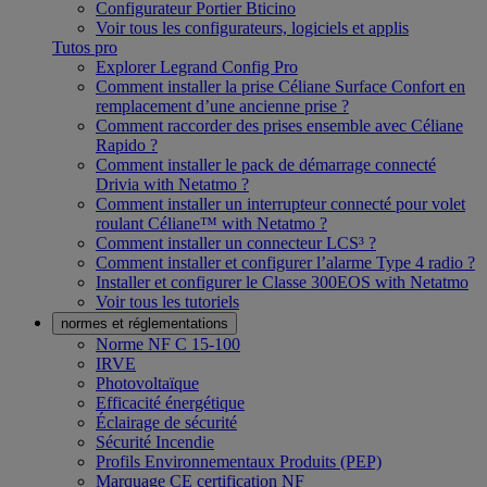
Configurateur Portier Bticino
Voir tous les configurateurs, logiciels et applis
Tutos pro
Explorer Legrand Config Pro
Comment installer la prise Céliane Surface Confort en
remplacement d’une ancienne prise ?
Comment raccorder des prises ensemble avec Céliane
Rapido ?
Comment installer le pack de démarrage connecté
Drivia with Netatmo ?
Comment installer un interrupteur connecté pour volet
roulant Céliane™ with Netatmo ?
Comment installer un connecteur LCS³ ?
Comment installer et configurer l’alarme Type 4 radio ?
Installer et configurer le Classe 300EOS with Netatmo
Voir tous les tutoriels
normes et réglementations
Norme NF C 15-100
IRVE
Photovoltaïque
Efficacité énergétique
Éclairage de sécurité
Sécurité Incendie
Profils Environnementaux Produits (PEP)
Marquage CE certification NF