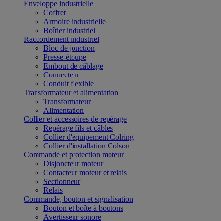
Enveloppe industrielle
Coffret
Armoire industrielle
Boîtier industriel
Raccordement industriel
Bloc de jonction
Presse-étoupe
Embout de câblage
Connecteur
Conduit flexible
Transformateur et alimentation
Transformateur
Alimentation
Collier et accessoires de repérage
Repérage fils et câbles
Collier d'équipement Colring
Collier d'installation Colson
Commande et protection moteur
Disjoncteur moteur
Contacteur moteur et relais
Sectionneur
Relais
Commande, bouton et signalisation
Bouton et boîte à boutons
Avertisseur sonore