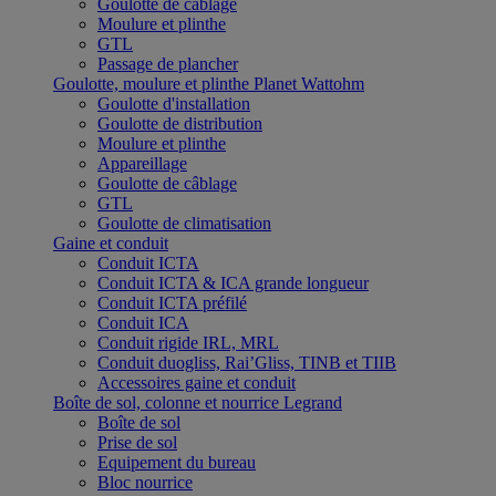
Goulotte de câblage
Moulure et plinthe
GTL
Passage de plancher
Goulotte, moulure et plinthe Planet Wattohm
Goulotte d'installation
Goulotte de distribution
Moulure et plinthe
Appareillage
Goulotte de câblage
GTL
Goulotte de climatisation
Gaine et conduit
Conduit ICTA
Conduit ICTA & ICA grande longueur
Conduit ICTA préfilé
Conduit ICA
Conduit rigide IRL, MRL
Conduit duogliss, Rai’Gliss, TINB et TIIB
Accessoires gaine et conduit
Boîte de sol, colonne et nourrice Legrand
Boîte de sol
Prise de sol
Equipement du bureau
Bloc nourrice