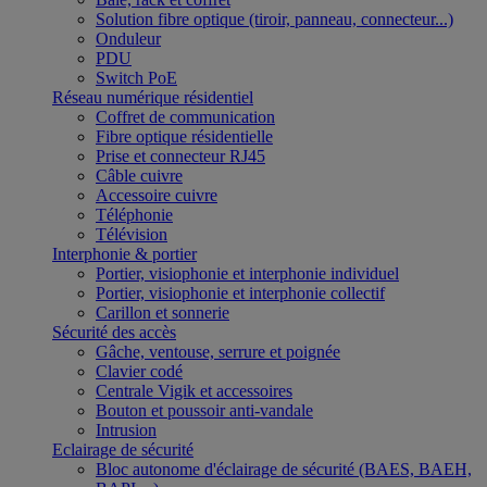
Solution fibre optique (tiroir, panneau, connecteur...)
Onduleur
PDU
Switch PoE
Réseau numérique résidentiel
Coffret de communication
Fibre optique résidentielle
Prise et connecteur RJ45
Câble cuivre
Accessoire cuivre
Téléphonie
Télévision
Interphonie & portier
Portier, visiophonie et interphonie individuel
Portier, visiophonie et interphonie collectif
Carillon et sonnerie
Sécurité des accès
Gâche, ventouse, serrure et poignée
Clavier codé
Centrale Vigik et accessoires
Bouton et poussoir anti-vandale
Intrusion
Eclairage de sécurité
Bloc autonome d'éclairage de sécurité (BAES, BAEH,