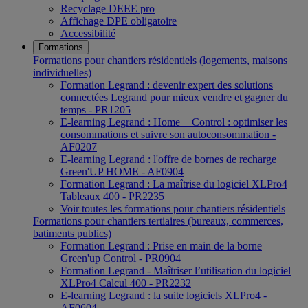
Recyclage DEEE pro
Affichage DPE obligatoire
Accessibilité
Formations
Formations pour chantiers résidentiels (logements, maisons
individuelles)
Formation Legrand : devenir expert des solutions
connectées Legrand pour mieux vendre et gagner du
temps - PR1205
E-learning Legrand : Home + Control : optimiser les
consommations et suivre son autoconsommation -
AF0207
E-learning Legrand : l'offre de bornes de recharge
Green'UP HOME - AF0904
Formation Legrand : La maîtrise du logiciel XLPro4
Tableaux 400 - PR2235
Voir toutes les formations pour chantiers résidentiels
Formations pour chantiers tertiaires (bureaux, commerces,
batiments publics)
Formation Legrand : Prise en main de la borne
Green'up Control - PR0904
Formation Legrand - Maîtriser l’utilisation du logiciel
XLPro4 Calcul 400 - PR2232
E-learning Legrand : la suite logiciels XLPro4 -
AF0604