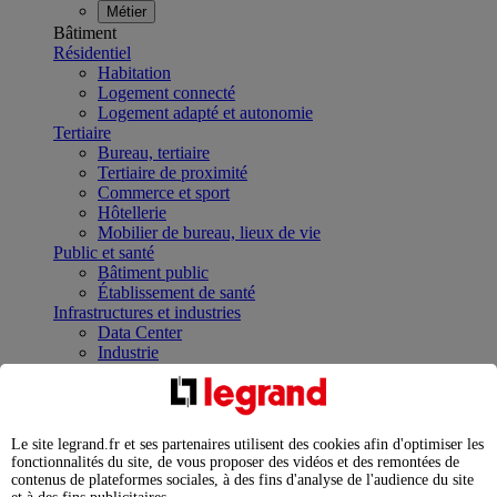
Métier
Bâtiment
Résidentiel
Habitation
Logement connecté
Logement adapté et autonomie
Tertiaire
Bureau, tertiaire
Tertiaire de proximité
Commerce et sport
Hôtellerie
Mobilier de bureau, lieux de vie
Public et santé
Bâtiment public
Établissement de santé
Infrastructures et industries
Data Center
Industrie
Infrastructures
À la une
Contrôler et planifier le fonctionnement des appareils
électriques avec le contacteur connecté
Le site legrand.fr et ses partenaires utilisent des cookies afin d'optimiser les
Répartir et optimiser son tableau électrique
fonctionnalités du site, de vous proposer des vidéos et des remontées de
Legrand Data Center Solutions : concentrer les
contenus de plateformes sociales, à des fins d'analyse de l'audience du site
expertises au service de vos performances