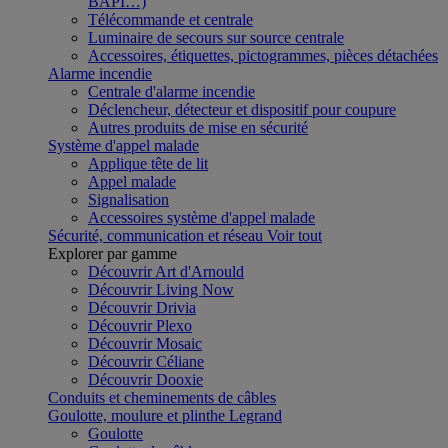
BAPI…)
Télécommande et centrale
Luminaire de secours sur source centrale
Accessoires, étiquettes, pictogrammes, pièces détachées
Alarme incendie
Centrale d'alarme incendie
Déclencheur, détecteur et dispositif pour coupure
Autres produits de mise en sécurité
Système d'appel malade
Applique tête de lit
Appel malade
Signalisation
Accessoires système d'appel malade
Sécurité, communication et réseau
Voir tout
Explorer par gamme
Découvrir Art d'Arnould
Découvrir Living Now
Découvrir Drivia
Découvrir Plexo
Découvrir Mosaic
Découvrir Céliane
Découvrir Dooxie
Conduits et cheminements de câbles
Goulotte, moulure et plinthe Legrand
Goulotte