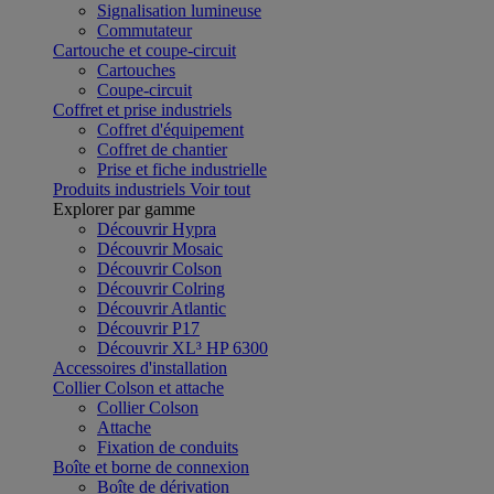
Signalisation lumineuse
Commutateur
Cartouche et coupe-circuit
Cartouches
Coupe-circuit
Coffret et prise industriels
Coffret d'équipement
Coffret de chantier
Prise et fiche industrielle
Produits industriels
Voir tout
Explorer par gamme
Découvrir Hypra
Découvrir Mosaic
Découvrir Colson
Découvrir Colring
Découvrir Atlantic
Découvrir P17
Découvrir XL³ HP 6300
Accessoires d'installation
Collier Colson et attache
Collier Colson
Attache
Fixation de conduits
Boîte et borne de connexion
Boîte de dérivation