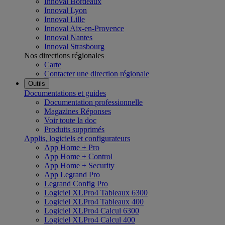
Innoval Bordeaux
Innoval Lyon
Innoval Lille
Innoval Aix-en-Provence
Innoval Nantes
Innoval Strasbourg
Nos directions régionales
Carte
Contacter une direction régionale
Outils
Documentations et guides
Documentation professionnelle
Magazines Réponses
Voir toute la doc
Produits supprimés
Applis, logiciels et configurateurs
App Home + Pro
App Home + Control
App Home + Security
App Legrand Pro
Legrand Config Pro
Logiciel XLPro4 Tableaux 6300
Logiciel XLPro4 Tableaux 400
Logiciel XLPro4 Calcul 6300
Logiciel XLPro4 Calcul 400