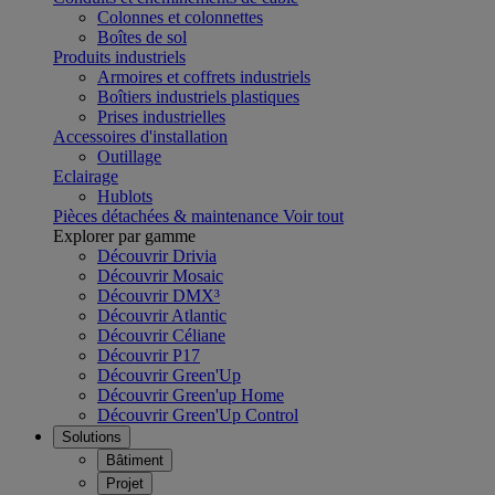
Colonnes et colonnettes
Boîtes de sol
Produits industriels
Armoires et coffrets industriels
Boîtiers industriels plastiques
Prises industrielles
Accessoires d'installation
Outillage
Eclairage
Hublots
Pièces détachées & maintenance
Voir tout
Explorer par gamme
Découvrir Drivia
Découvrir Mosaic
Découvrir DMX³
Découvrir Atlantic
Découvrir Céliane
Découvrir P17
Découvrir Green'Up
Découvrir Green'up Home
Découvrir Green'Up Control
Solutions
Bâtiment
Projet