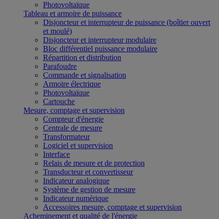
Photovoltaïque
Tableau et armoire de puissance
Disjoncteur et interrupteur de puissance (boîtier ouvert
et moulé)
Disjoncteur et interrupteur modulaire
Bloc différentiel puissance modulaire
Répartition et distribution
Parafoudre
Commande et signalisation
Armoire électrique
Photovoltaïque
Cartouche
Mesure, comptage et supervision
Compteur d'énergie
Centrale de mesure
Transformateur
Logiciel et supervision
Interface
Relais de mesure et de protection
Transducteur et convertisseur
Indicateur analogique
Système de gestion de mesure
Indicateur numérique
Accessoires mesure, comptage et supervision
Acheminement et qualité de l'énergie