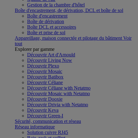
Gestion de la chambre d'hôtel
Boîte d'encastrement, de dérivation, DCL et boîte de sol
Boîte d'encastrement
Boîte de dérivation
Boîte DCL et accessoires
Boîte et prise de sol
Appareillage, maison connectée et pilotage du bâtiment
Voir
tout
Explorer par gamme
Découvrir Art d'Arnould
Découvrir Living Now
Découvrir Plexo
Découvrir Mosaic
Découvrir Batibox
Découvrir Céliane
Découvrir Céliane with Netatmo
Découvrir Mosaic with Netatmo
Découvrir Dooxie
Découvrir Drivia with Netatmo
Découvrir Keva
Découvrir Green-I
Sécurité, communication et réseau
Réseau informatique
Solution cuivre RJ45
Baie, rack et coffret