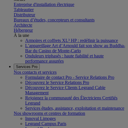
Entreprise d'installation électrique
Tableautier
Distributeur
Bureaux d’études, concepteurs et consultants
Architecte
Hébergeur
À la une
Armoires et coffrets XL³ HP : redéfinir la puissance
L’appareillage Art d’Arnould fait son show au Buddha-
Bar du Casino de Monte-Carlo
Onduleurs triphasés : haute fiabilité et haute
performance assurées
Services Pro
Nos contacts et services
Formulaire de contact Pro - Service Relations Pro
Découvrez le Service Relations Pro
Découvrez le Service Clients Legrand Cable
Management
Rejoignez la communauté des Électriciens Certifiés
Legrand
Services études, assistance, exploitation et maintenance
Nos showrooms et centres de formation
Innoval Limoges
Legrand Campus Paris