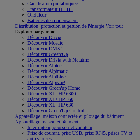
Canalisation préfabriquée
Transformateur HT-BT
Onduleur
Batteries de condensateur
Distribution, protection et gestion de l'énergie
Voir tout
Explorer par gamme
Découvrir Drivia
Découvrir Mosaic
Découvrir DMX³
Découvrir Green'Up
Découvrir Drivia with Netatmo
Découvrir Alptec
Découvrir Alpimatic
Découvrir Alpibloc
Découvrir Alpivar³
Découvrir Green'up Home
Découvrir XL³ HP 6300
Découvrir XL³ HP 160
Découvrir XL³ HP 630
Découvrir Green'Up Control
Appareillage, maison connectée et pilotage du bâtiment
Appareillage maison et bâtiment
Interrupteur, poussoir et variateur
Prise de courant, prise USB, prise RJ45, prises TV et
autres prises