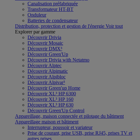
Canalisation préfabriquée
Transformateur HT-BT
Onduleur
Batteries de condensateur
Distribution, protection et gestion de l'énergie
Voir tout
Explorer par gamme
Découvrir Drivia
Découvrir Mosaic
Découvrir DMX³
Découvrir Green'Up
Découvrir Drivia with Netatmo
Découvrir Alptec
Découvrir Alpimatic
Découvrir Alpibloc
Découvrir Alpivar³
Découvrir Green'up Home
Découvrir XL³ HP 6300
Découvrir XL³ HP 160
Découvrir XL³ HP 630
Découvrir Green'Up Control
Appareillage, maison connectée et pilotage du bâtiment
Appareillage maison et bâtiment
Interrupteur, poussoir et variateur
Prise de courant, prise USB, prise RJ45, prises TV et
autres prises