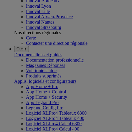
Innoval Bordeaux
Innoval Lyon
Innoval Lille
Innoval Aix-en-Provence
Innoval Nantes
Innoval Strasbourg
Nos directions régionales
Carte
Contacter une direction régionale
Outils
Documentations et guides
Documentation professionnelle
Magazines Réponses
Voir toute la doc
Produits supprimés
Applis, logiciels et configurateurs
App Home + Pro
App Home + Control
App Home + Security
App Legrand Pro
Legrand Config Pro
Logiciel XLPro4 Tableaux 6300
Logiciel XLPro4 Tableaux 400
Logiciel XLPro4 Calcul 6300
Logiciel XLPro4 Calcul 400