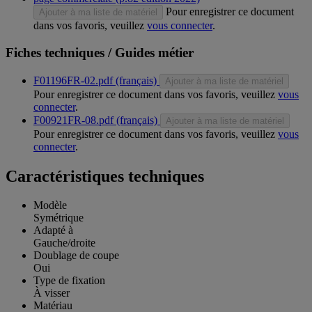
Pour enregistrer ce document
Ajouter à ma liste de matériel
dans vos favoris, veuillez
vous connecter
.
Fiches techniques / Guides métier
F01196FR-02.pdf (français)
Ajouter à ma liste de matériel
Pour enregistrer ce document dans vos favoris, veuillez
vous
connecter
.
F00921FR-08.pdf (français)
Ajouter à ma liste de matériel
Pour enregistrer ce document dans vos favoris, veuillez
vous
connecter
.
Caractéristiques techniques
Modèle
Symétrique
Adapté à
Gauche/droite
Doublage de coupe
Oui
Type de fixation
À visser
Matériau