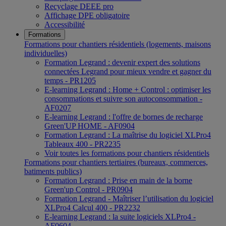
Recyclage DEEE pro
Affichage DPE obligatoire
Accessibilité
Formations
Formations pour chantiers résidentiels (logements, maisons
individuelles)
Formation Legrand : devenir expert des solutions
connectées Legrand pour mieux vendre et gagner du
temps - PR1205
E-learning Legrand : Home + Control : optimiser les
consommations et suivre son autoconsommation -
AF0207
E-learning Legrand : l'offre de bornes de recharge
Green'UP HOME - AF0904
Formation Legrand : La maîtrise du logiciel XLPro4
Tableaux 400 - PR2235
Voir toutes les formations pour chantiers résidentiels
Formations pour chantiers tertiaires (bureaux, commerces,
batiments publics)
Formation Legrand : Prise en main de la borne
Green'up Control - PR0904
Formation Legrand - Maîtriser l’utilisation du logiciel
XLPro4 Calcul 400 - PR2232
E-learning Legrand : la suite logiciels XLPro4 -
AF0604