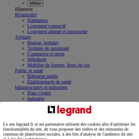
Métier
Bâtiment
Résidentiel
Habitation
Logement connecté
Logement adapté et autonomie
Tertiaire
Bureau, tertiaire
Tertiaire de proximité
Commerce et sport
Hôtellerie
Mobilier de bureau, lieux de vie
Public et santé
Bâtiment public
Établissement de santé
Infrastructures et industries
Data Center
Industrie
Infrastructures
À la une
Contrôler et planifier le fonctionnement des appareils
électriques avec le contacteur connecté
Le site legrand.fr et ses partenaires utilisent des cookies afin d'optimiser les
Répartir et optimiser son tableau électrique
fonctionnalités du site, de vous proposer des vidéos et des remontées de
Legrand Data Center Solutions : concentrer les
contenus de plateformes sociales, à des fins d'analyse de l'audience du site
expertises au service de vos performances