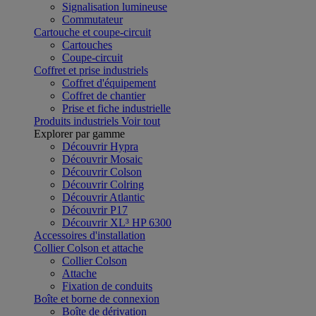
Signalisation lumineuse
Commutateur
Cartouche et coupe-circuit
Cartouches
Coupe-circuit
Coffret et prise industriels
Coffret d'équipement
Coffret de chantier
Prise et fiche industrielle
Produits industriels
Voir tout
Explorer par gamme
Découvrir Hypra
Découvrir Mosaic
Découvrir Colson
Découvrir Colring
Découvrir Atlantic
Découvrir P17
Découvrir XL³ HP 6300
Accessoires d'installation
Collier Colson et attache
Collier Colson
Attache
Fixation de conduits
Boîte et borne de connexion
Boîte de dérivation