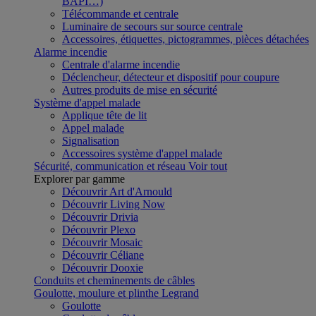
BAPI…)
Télécommande et centrale
Luminaire de secours sur source centrale
Accessoires, étiquettes, pictogrammes, pièces détachées
Alarme incendie
Centrale d'alarme incendie
Déclencheur, détecteur et dispositif pour coupure
Autres produits de mise en sécurité
Système d'appel malade
Applique tête de lit
Appel malade
Signalisation
Accessoires système d'appel malade
Sécurité, communication et réseau
Voir tout
Explorer par gamme
Découvrir Art d'Arnould
Découvrir Living Now
Découvrir Drivia
Découvrir Plexo
Découvrir Mosaic
Découvrir Céliane
Découvrir Dooxie
Conduits et cheminements de câbles
Goulotte, moulure et plinthe Legrand
Goulotte