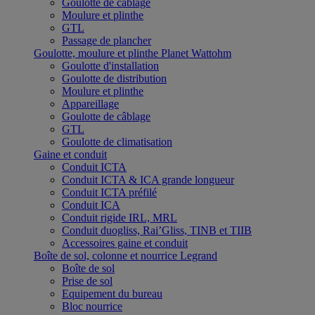
Goulotte de câblage
Moulure et plinthe
GTL
Passage de plancher
Goulotte, moulure et plinthe Planet Wattohm
Goulotte d'installation
Goulotte de distribution
Moulure et plinthe
Appareillage
Goulotte de câblage
GTL
Goulotte de climatisation
Gaine et conduit
Conduit ICTA
Conduit ICTA & ICA grande longueur
Conduit ICTA préfilé
Conduit ICA
Conduit rigide IRL, MRL
Conduit duogliss, Rai’Gliss, TINB et TIIB
Accessoires gaine et conduit
Boîte de sol, colonne et nourrice Legrand
Boîte de sol
Prise de sol
Equipement du bureau
Bloc nourrice