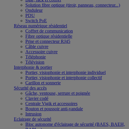
Solution fibre optique (tiroir, panneau, connecteur...)
Onduleur
PDU
Switch PoE
Réseau numérique résidentiel
Coffret de communication
Fibre optique résidentielle
Prise et connecteur RJ45
Câble cuivre
Accessoire cuivre
Téléphonie
Télévision
Interphonie & portier
Portier, visiophonie et interphonie individuel
Portier, visiophonie et interphonie collectif
Carillon et sonnerie
Sécurité des accès
Gâche, ventouse, serrure et poignée
Clavier codé
Centrale Vigik et accessoires
Bouton et poussoir anti-vandale
Intrusion
Eclairage de sécurité
Bloc autonome d'éclairage de sécurité (BAES, BAEH,