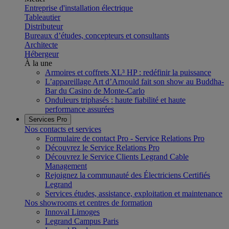
Entreprise d'installation électrique
Tableautier
Distributeur
Bureaux d’études, concepteurs et consultants
Architecte
Hébergeur
À la une
Armoires et coffrets XL³ HP : redéfinir la puissance
L’appareillage Art d’Arnould fait son show au Buddha-
Bar du Casino de Monte-Carlo
Onduleurs triphasés : haute fiabilité et haute
performance assurées
Services Pro
Nos contacts et services
Formulaire de contact Pro - Service Relations Pro
Découvrez le Service Relations Pro
Découvrez le Service Clients Legrand Cable
Management
Rejoignez la communauté des Électriciens Certifiés
Legrand
Services études, assistance, exploitation et maintenance
Nos showrooms et centres de formation
Innoval Limoges
Legrand Campus Paris