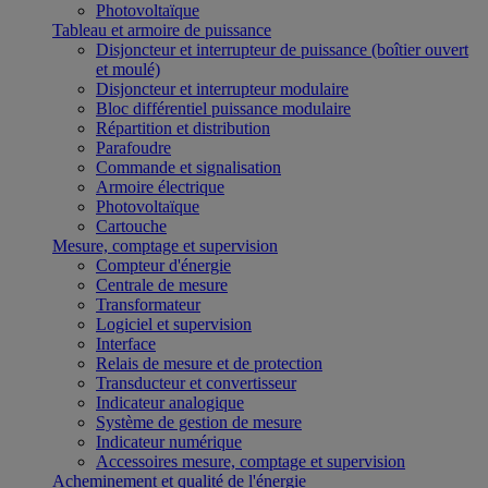
Photovoltaïque
Tableau et armoire de puissance
Disjoncteur et interrupteur de puissance (boîtier ouvert
et moulé)
Disjoncteur et interrupteur modulaire
Bloc différentiel puissance modulaire
Répartition et distribution
Parafoudre
Commande et signalisation
Armoire électrique
Photovoltaïque
Cartouche
Mesure, comptage et supervision
Compteur d'énergie
Centrale de mesure
Transformateur
Logiciel et supervision
Interface
Relais de mesure et de protection
Transducteur et convertisseur
Indicateur analogique
Système de gestion de mesure
Indicateur numérique
Accessoires mesure, comptage et supervision
Acheminement et qualité de l'énergie