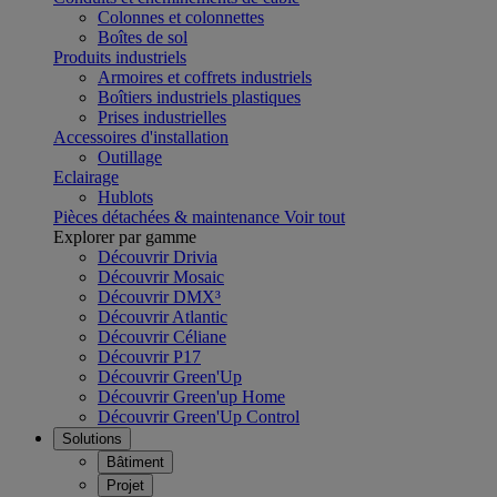
Colonnes et colonnettes
Boîtes de sol
Produits industriels
Armoires et coffrets industriels
Boîtiers industriels plastiques
Prises industrielles
Accessoires d'installation
Outillage
Eclairage
Hublots
Pièces détachées & maintenance
Voir tout
Explorer par gamme
Découvrir Drivia
Découvrir Mosaic
Découvrir DMX³
Découvrir Atlantic
Découvrir Céliane
Découvrir P17
Découvrir Green'Up
Découvrir Green'up Home
Découvrir Green'Up Control
Solutions
Bâtiment
Projet