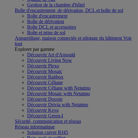
Gestion de la chambre d'hôtel
Boîte d'encastrement, de dérivation, DCL et boîte de sol
Boîte d'encastrement
Boîte de dérivation
Boîte DCL et accessoires
Boîte et prise de sol
Appareillage, maison connectée et pilotage du bâtiment
Voir
tout
Explorer par gamme
Découvrir Art d'Arnould
Découvrir Living Now
Découvrir Plexo
Découvrir Mosaic
Découvrir Batibox
Découvrir Céliane
Découvrir Céliane with Netatmo
Découvrir Mosaic with Netatmo
Découvrir Dooxie
Découvrir Drivia with Netatmo
Découvrir Keva
Découvrir Green-I
Sécurité, communication et réseau
Réseau informatique
Solution cuivre RJ45
Baie, rack et coffret