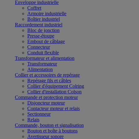
Enveloppe industrielle
Coffret
Armoire industrielle
Boîtier industriel
Raccordement industriel
Bloc de jonction
Presse-étoupe
Embout de câblage
Connecteur
Conduit flexible
Transformateur et alimentation
Transformateur
Alimentation
Collier et accessoires de repérage
Repérage fils et câbles
Collier d'équipement Colring
Collier d'installation Colson
Commande et protection moteur
Disjoncteur moteur
Contacteur moteur et relais
Sectionneur
Relais
Commande, bouton et signalisation
Bouton et boîte à boutons
Avertisseur sonore