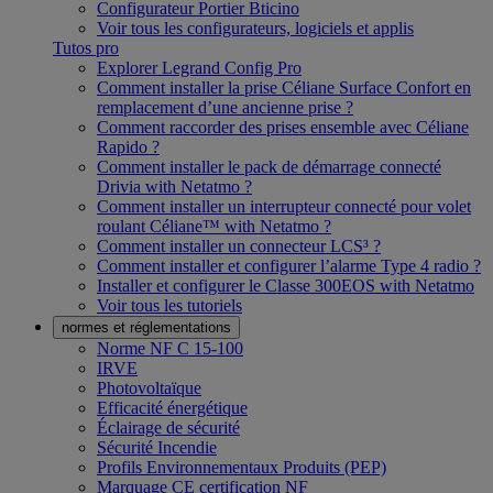
Configurateur Portier Bticino
Voir tous les configurateurs, logiciels et applis
Tutos pro
Explorer Legrand Config Pro
Comment installer la prise Céliane Surface Confort en
remplacement d’une ancienne prise ?
Comment raccorder des prises ensemble avec Céliane
Rapido ?
Comment installer le pack de démarrage connecté
Drivia with Netatmo ?
Comment installer un interrupteur connecté pour volet
roulant Céliane™ with Netatmo ?
Comment installer un connecteur LCS³ ?
Comment installer et configurer l’alarme Type 4 radio ?
Installer et configurer le Classe 300EOS with Netatmo
Voir tous les tutoriels
normes et réglementations
Norme NF C 15-100
IRVE
Photovoltaïque
Efficacité énergétique
Éclairage de sécurité
Sécurité Incendie
Profils Environnementaux Produits (PEP)
Marquage CE certification NF