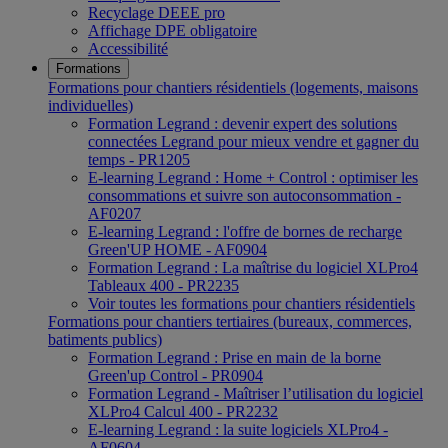
Recyclage DEEE pro
Affichage DPE obligatoire
Accessibilité
Formations
Formations pour chantiers résidentiels (logements, maisons
individuelles)
Formation Legrand : devenir expert des solutions
connectées Legrand pour mieux vendre et gagner du
temps - PR1205
E-learning Legrand : Home + Control : optimiser les
consommations et suivre son autoconsommation -
AF0207
E-learning Legrand : l'offre de bornes de recharge
Green'UP HOME - AF0904
Formation Legrand : La maîtrise du logiciel XLPro4
Tableaux 400 - PR2235
Voir toutes les formations pour chantiers résidentiels
Formations pour chantiers tertiaires (bureaux, commerces,
batiments publics)
Formation Legrand : Prise en main de la borne
Green'up Control - PR0904
Formation Legrand - Maîtriser l’utilisation du logiciel
XLPro4 Calcul 400 - PR2232
E-learning Legrand : la suite logiciels XLPro4 -
AF0604