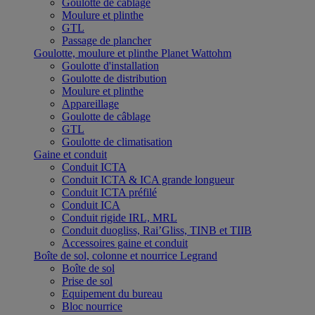
Goulotte de câblage
Moulure et plinthe
GTL
Passage de plancher
Goulotte, moulure et plinthe Planet Wattohm
Goulotte d'installation
Goulotte de distribution
Moulure et plinthe
Appareillage
Goulotte de câblage
GTL
Goulotte de climatisation
Gaine et conduit
Conduit ICTA
Conduit ICTA & ICA grande longueur
Conduit ICTA préfilé
Conduit ICA
Conduit rigide IRL, MRL
Conduit duogliss, Rai’Gliss, TINB et TIIB
Accessoires gaine et conduit
Boîte de sol, colonne et nourrice Legrand
Boîte de sol
Prise de sol
Equipement du bureau
Bloc nourrice