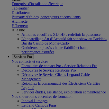
Entreprise d'installation électrique
Tableautier
Distributeur
Bureaux d’études, concepteurs et consultants
Architecte
Hébergeur
À la une
Armoires et coffrets XL³ HP : redéfinir la puissance
L’appareillage Art d’Arnould fait son show au Buddha-
Bar du Casino de Monte-Carlo
Onduleurs triphasés : haute fiabilité et haute
performance assurées
Services Pro
Nos contacts et services
Formulaire de contact Pro - Service Relations Pro
Découvrez le Service Relations Pro
Découvrez le Service Clients Legrand Cable
Management
Rejoignez la communauté des Électriciens Certifiés
Legrand
Services études, assistance, exploitation et maintenance
Nos showrooms et centres de formation
Innoval Limoges
Legrand Campus Paris