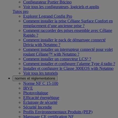
Configurateur Portier Bticino
Voir tous les configurateurs, logiciels et applis
Tutos pro
Explorer Legrand Config Pro
Comment installer la prise Céliane Surface Confort en
remplacement d’une ancienne prise ?
Comment raccorder des prises ensemble avec Céliane
Rapido ?
Comment installer le pack de démarrage connecté
Drivia with Netatmo ?
Comment installer un interrupteur connecté pour volet
roulant Céliane™ with Netatmo ?
Comment installer un connecteur LCS³ ?
Comment installer et configurer l’alarme Type 4 radio ?
Installer et configurer le Classe 300EOS with Netatmo
Voir tous les tutoriels
normes et réglementations
Norme NF C 15-100
IRVE
Photovoltaïque
Efficacité énergétique
Éclairage de sécurité
Sécurité Incendie
Profils Environnementaux Produits (PEP)
Marquage CE certification NF