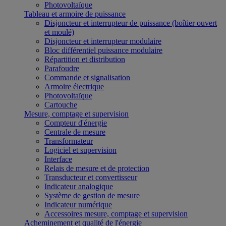
Photovoltaïque
Tableau et armoire de puissance
Disjoncteur et interrupteur de puissance (boîtier ouvert
et moulé)
Disjoncteur et interrupteur modulaire
Bloc différentiel puissance modulaire
Répartition et distribution
Parafoudre
Commande et signalisation
Armoire électrique
Photovoltaïque
Cartouche
Mesure, comptage et supervision
Compteur d'énergie
Centrale de mesure
Transformateur
Logiciel et supervision
Interface
Relais de mesure et de protection
Transducteur et convertisseur
Indicateur analogique
Système de gestion de mesure
Indicateur numérique
Accessoires mesure, comptage et supervision
Acheminement et qualité de l'énergie