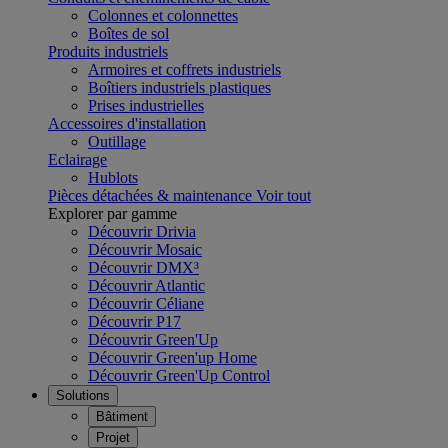
Colonnes et colonnettes
Boîtes de sol
Produits industriels
Armoires et coffrets industriels
Boîtiers industriels plastiques
Prises industrielles
Accessoires d'installation
Outillage
Eclairage
Hublots
Pièces détachées & maintenance
Voir tout
Explorer par gamme
Découvrir Drivia
Découvrir Mosaic
Découvrir DMX³
Découvrir Atlantic
Découvrir Céliane
Découvrir P17
Découvrir Green'Up
Découvrir Green'up Home
Découvrir Green'Up Control
Solutions
Bâtiment
Projet