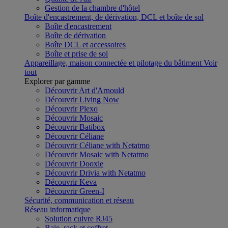
Gestion de la chambre d'hôtel
Boîte d'encastrement, de dérivation, DCL et boîte de sol
Boîte d'encastrement
Boîte de dérivation
Boîte DCL et accessoires
Boîte et prise de sol
Appareillage, maison connectée et pilotage du bâtiment
Voir
tout
Explorer par gamme
Découvrir Art d'Arnould
Découvrir Living Now
Découvrir Plexo
Découvrir Mosaic
Découvrir Batibox
Découvrir Céliane
Découvrir Céliane with Netatmo
Découvrir Mosaic with Netatmo
Découvrir Dooxie
Découvrir Drivia with Netatmo
Découvrir Keva
Découvrir Green-I
Sécurité, communication et réseau
Réseau informatique
Solution cuivre RJ45
Baie, rack et coffret