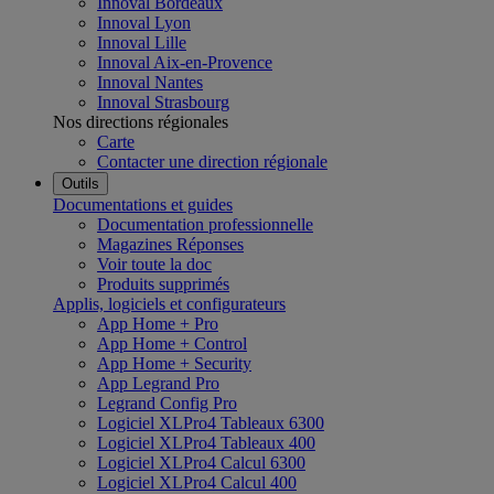
Innoval Bordeaux
Innoval Lyon
Innoval Lille
Innoval Aix-en-Provence
Innoval Nantes
Innoval Strasbourg
Nos directions régionales
Carte
Contacter une direction régionale
Outils
Documentations et guides
Documentation professionnelle
Magazines Réponses
Voir toute la doc
Produits supprimés
Applis, logiciels et configurateurs
App Home + Pro
App Home + Control
App Home + Security
App Legrand Pro
Legrand Config Pro
Logiciel XLPro4 Tableaux 6300
Logiciel XLPro4 Tableaux 400
Logiciel XLPro4 Calcul 6300
Logiciel XLPro4 Calcul 400