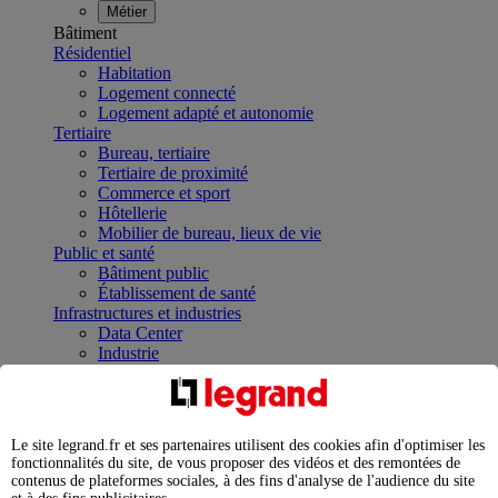
Métier
Bâtiment
Résidentiel
Habitation
Logement connecté
Logement adapté et autonomie
Tertiaire
Bureau, tertiaire
Tertiaire de proximité
Commerce et sport
Hôtellerie
Mobilier de bureau, lieux de vie
Public et santé
Bâtiment public
Établissement de santé
Infrastructures et industries
Data Center
Industrie
Infrastructures
À la une
Contrôler et planifier le fonctionnement des appareils
électriques avec le contacteur connecté
Le site legrand.fr et ses partenaires utilisent des cookies afin d'optimiser les
Répartir et optimiser son tableau électrique
fonctionnalités du site, de vous proposer des vidéos et des remontées de
Legrand Data Center Solutions : concentrer les
contenus de plateformes sociales, à des fins d'analyse de l'audience du site
expertises au service de vos performances