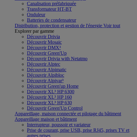
Canalisation préfabriquée
Transformateur HT-BT
Onduleur
Batteries de condensateur
Distribution, protection et gestion de l'énergie
Voir tout
Explorer par gamme
Découvrir Drivia
Découvrir Mosaic
Découvrir DMX³
Découvrir Green'Up
Découvrir Drivia with Netatmo
Découvrir Alptec
Découvrir Alpimatic
Découvrir Alpibloc
Découvrir Alpivar³
Découvrir Green'up Home
Découvrir XL³ HP 6300
Découvrir XL³ HP 160
Découvrir XL³ HP 630
Découvrir Green'Up Control
Appareillage, maison connectée et pilotage du bâtiment
Appareillage maison et bâtiment
Interrupteur, poussoir et variateur
Prise de courant, prise USB, prise RJ45, prises TV et
autres prises