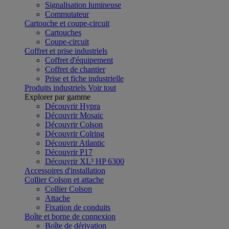
Signalisation lumineuse
Commutateur
Cartouche et coupe-circuit
Cartouches
Coupe-circuit
Coffret et prise industriels
Coffret d'équipement
Coffret de chantier
Prise et fiche industrielle
Produits industriels
Voir tout
Explorer par gamme
Découvrir Hypra
Découvrir Mosaic
Découvrir Colson
Découvrir Colring
Découvrir Atlantic
Découvrir P17
Découvrir XL³ HP 6300
Accessoires d'installation
Collier Colson et attache
Collier Colson
Attache
Fixation de conduits
Boîte et borne de connexion
Boîte de dérivation