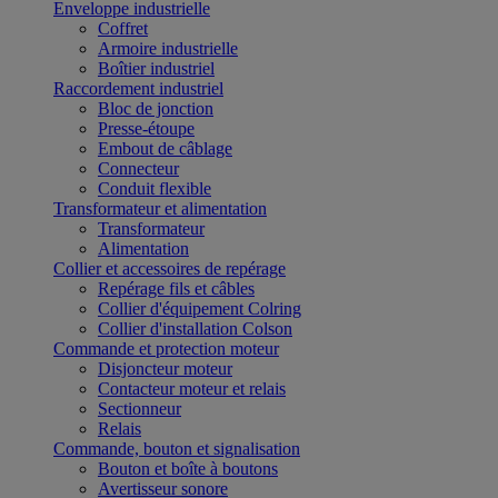
Enveloppe industrielle
Coffret
Armoire industrielle
Boîtier industriel
Raccordement industriel
Bloc de jonction
Presse-étoupe
Embout de câblage
Connecteur
Conduit flexible
Transformateur et alimentation
Transformateur
Alimentation
Collier et accessoires de repérage
Repérage fils et câbles
Collier d'équipement Colring
Collier d'installation Colson
Commande et protection moteur
Disjoncteur moteur
Contacteur moteur et relais
Sectionneur
Relais
Commande, bouton et signalisation
Bouton et boîte à boutons
Avertisseur sonore