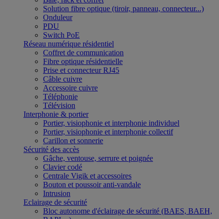
Solution fibre optique (tiroir, panneau, connecteur...)
Onduleur
PDU
Switch PoE
Réseau numérique résidentiel
Coffret de communication
Fibre optique résidentielle
Prise et connecteur RJ45
Câble cuivre
Accessoire cuivre
Téléphonie
Télévision
Interphonie & portier
Portier, visiophonie et interphonie individuel
Portier, visiophonie et interphonie collectif
Carillon et sonnerie
Sécurité des accès
Gâche, ventouse, serrure et poignée
Clavier codé
Centrale Vigik et accessoires
Bouton et poussoir anti-vandale
Intrusion
Eclairage de sécurité
Bloc autonome d'éclairage de sécurité (BAES, BAEH,