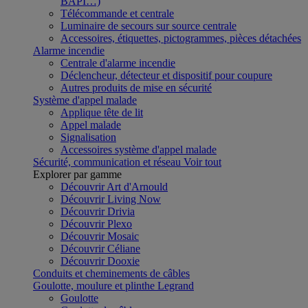
BAPI…)
Télécommande et centrale
Luminaire de secours sur source centrale
Accessoires, étiquettes, pictogrammes, pièces détachées
Alarme incendie
Centrale d'alarme incendie
Déclencheur, détecteur et dispositif pour coupure
Autres produits de mise en sécurité
Système d'appel malade
Applique tête de lit
Appel malade
Signalisation
Accessoires système d'appel malade
Sécurité, communication et réseau
Voir tout
Explorer par gamme
Découvrir Art d'Arnould
Découvrir Living Now
Découvrir Drivia
Découvrir Plexo
Découvrir Mosaic
Découvrir Céliane
Découvrir Dooxie
Conduits et cheminements de câbles
Goulotte, moulure et plinthe Legrand
Goulotte