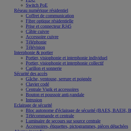
Switch PoE
Réseau numérique résidentiel
Coffret de communication
Fibre optique résidentielle
Prise et connecteur RJ45
Câble cuivre
Accessoire cuivre
Téléphonie
Télévision
Interphonie & portier
Portier, visiophonie et interphonie individuel
Portier, visiophonie et interphonie collectif
Carillon et sonnerie
Sécurité des accès
Gâche, ventouse, serrure et poignée
Clavier codé
Centrale Vigik et accessoires
Bouton et poussoir anti-vandale
Intrusion
Eclairage de sécurité
Bloc autonome d'éclairage de sécurité (BAES, BAEH,
Télécommande et centrale
Luminaire de secours sur source centrale
Accessoires, étiquettes, pictogrammes, pièces détachées