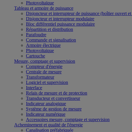
Photovoltaïque
Tableau et armoire de puissance
Disjoncteur et interrupteur de puissance (boîtier ouvert e
Disjoncteur et interrupteur modulaire
Bloc différentiel puissance modulaire
Répartition et distribution
Parafoudre
Commande et signalisation
Armoire électrique
Photovoltaïque
Cartouche
Mesure, comptage et supervision
Compteur d'énergie
Centrale de mesure
Transformateur
Logiciel et supervision
Interface
Relais de mesure et de protection
Transducteur et convertisseur
Indicateur analogique
Système de gestion de mesure
Indicateur numérique
Accessoires mesure, comptage et supervision
Acheminement et qualité de l'énergie
Canalisation préfabriquée