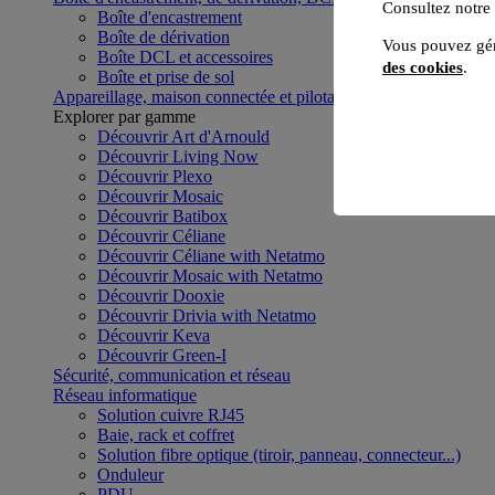
Consultez notre
Boîte d'encastrement
Boîte de dérivation
Vous pouvez gér
Boîte DCL et accessoires
des cookies
.
Boîte et prise de sol
Appareillage, maison connectée et pilotage du bâtiment
Voir to
Explorer par gamme
Découvrir Art d'Arnould
Découvrir Living Now
Découvrir Plexo
Découvrir Mosaic
Découvrir Batibox
Découvrir Céliane
Découvrir Céliane with Netatmo
Découvrir Mosaic with Netatmo
Découvrir Dooxie
Découvrir Drivia with Netatmo
Découvrir Keva
Découvrir Green-I
Sécurité, communication et réseau
Réseau informatique
Solution cuivre RJ45
Baie, rack et coffret
Solution fibre optique (tiroir, panneau, connecteur...)
Onduleur
PDU