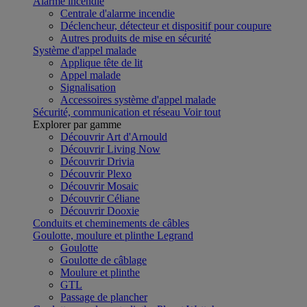
Alarme incendie
Centrale d'alarme incendie
Déclencheur, détecteur et dispositif pour coupure
Autres produits de mise en sécurité
Système d'appel malade
Applique tête de lit
Appel malade
Signalisation
Accessoires système d'appel malade
Sécurité, communication et réseau
Voir tout
Explorer par gamme
Découvrir Art d'Arnould
Découvrir Living Now
Découvrir Drivia
Découvrir Plexo
Découvrir Mosaic
Découvrir Céliane
Découvrir Dooxie
Conduits et cheminements de câbles
Goulotte, moulure et plinthe Legrand
Goulotte
Goulotte de câblage
Moulure et plinthe
GTL
Passage de plancher