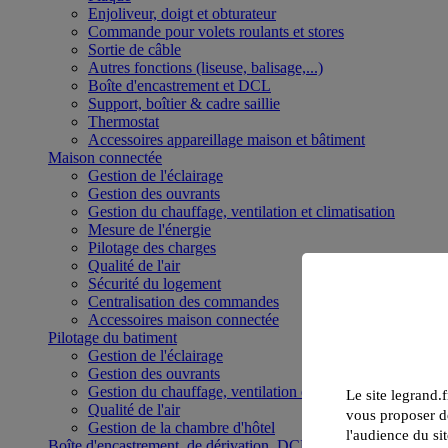
Enjoliveur, doigt et obturateur
Commande pour volets roulants et stores
Sortie de câble
Autres fonctions (liseuse, balisage,...)
Boîte d'encastrement et DCL
Support, boîtier & cadre saillie
Thermostat
Accessoires appareillage maison et bâtiment
Maison connectée
Gestion de l'éclairage
Gestion des ouvrants
Gestion du chauffage, ventilation et climatisation
Mesure de l'énergie
Pilotage des charges
Qualité de l'air
Sécurité du logement
Centralisation des commandes
Accessoires maison connectée
Pilotage du batiment
Gestion de l'éclairage
Gestion des ouvrants
Gestion du chauffage, ventilation et climatisation
Le site legrand.f
Qualité de l'air
vous proposer de
Gestion de la chambre d'hôtel
l'audience du sit
Boîte d'encastrement, de dérivation, DCL et boîte de sol