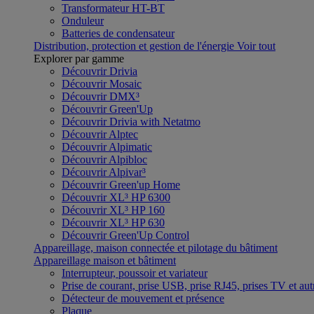
Transformateur HT-BT
Onduleur
Batteries de condensateur
Distribution, protection et gestion de l'énergie
Voir tout
Explorer par gamme
Découvrir Drivia
Découvrir Mosaic
Découvrir DMX³
Découvrir Green'Up
Découvrir Drivia with Netatmo
Découvrir Alptec
Découvrir Alpimatic
Découvrir Alpibloc
Découvrir Alpivar³
Découvrir Green'up Home
Découvrir XL³ HP 6300
Découvrir XL³ HP 160
Découvrir XL³ HP 630
Découvrir Green'Up Control
Appareillage, maison connectée et pilotage du bâtiment
Appareillage maison et bâtiment
Interrupteur, poussoir et variateur
Prise de courant, prise USB, prise RJ45, prises TV et aut
Détecteur de mouvement et présence
Plaque