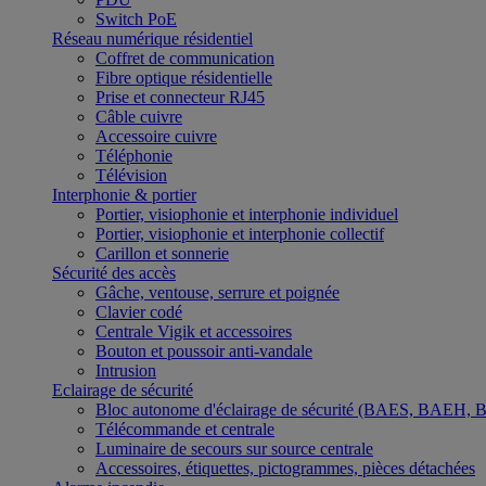
Switch PoE
Réseau numérique résidentiel
Coffret de communication
Fibre optique résidentielle
Prise et connecteur RJ45
Câble cuivre
Accessoire cuivre
Téléphonie
Télévision
Interphonie & portier
Portier, visiophonie et interphonie individuel
Portier, visiophonie et interphonie collectif
Carillon et sonnerie
Sécurité des accès
Gâche, ventouse, serrure et poignée
Clavier codé
Centrale Vigik et accessoires
Bouton et poussoir anti-vandale
Intrusion
Eclairage de sécurité
Bloc autonome d'éclairage de sécurité (BAES, BAEH,
Télécommande et centrale
Luminaire de secours sur source centrale
Accessoires, étiquettes, pictogrammes, pièces détachées