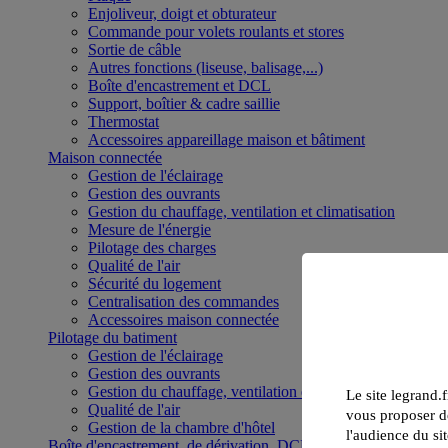
Enjoliveur, doigt et obturateur
Commande pour volets roulants et stores
Sortie de câble
Autres fonctions (liseuse, balisage,...)
Boîte d'encastrement et DCL
Support, boîtier & cadre saillie
Thermostat
Accessoires appareillage maison et bâtiment
Maison connectée
Gestion de l'éclairage
Gestion des ouvrants
Gestion du chauffage, ventilation et climatisation
Mesure de l'énergie
Pilotage des charges
Qualité de l'air
Sécurité du logement
Centralisation des commandes
Accessoires maison connectée
Pilotage du batiment
Gestion de l'éclairage
Gestion des ouvrants
Gestion du chauffage, ventilation et climatisation
Le site legrand.f
Qualité de l'air
vous proposer de
Gestion de la chambre d'hôtel
l'audience du sit
Boîte d'encastrement, de dérivation, DCL et boîte de sol