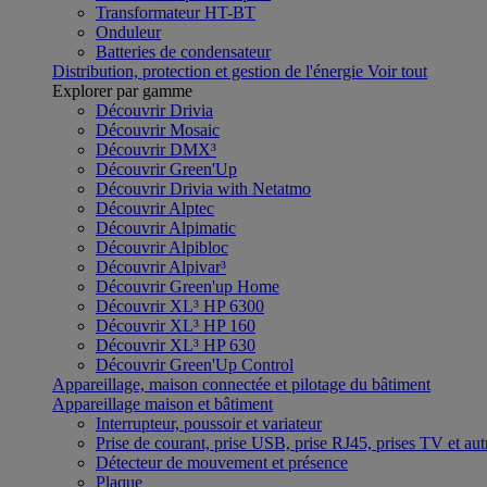
Transformateur HT-BT
Onduleur
Batteries de condensateur
Distribution, protection et gestion de l'énergie
Voir tout
Explorer par gamme
Découvrir Drivia
Découvrir Mosaic
Découvrir DMX³
Découvrir Green'Up
Découvrir Drivia with Netatmo
Découvrir Alptec
Découvrir Alpimatic
Découvrir Alpibloc
Découvrir Alpivar³
Découvrir Green'up Home
Découvrir XL³ HP 6300
Découvrir XL³ HP 160
Découvrir XL³ HP 630
Découvrir Green'Up Control
Appareillage, maison connectée et pilotage du bâtiment
Appareillage maison et bâtiment
Interrupteur, poussoir et variateur
Prise de courant, prise USB, prise RJ45, prises TV et aut
Détecteur de mouvement et présence
Plaque