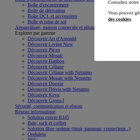
Consultez notre
Boîte d'encastrement
Boîte de dérivation
Vous pouvez gér
Boîte DCL et accessoires
des cookies
.
Boîte et prise de sol
Appareillage, maison connectée et pilotage du bâtiment
Voir to
Explorer par gamme
Découvrir Art d'Arnould
Découvrir Living Now
Découvrir Plexo
Découvrir Mosaic
Découvrir Batibox
Découvrir Céliane
Découvrir Céliane with Netatmo
Découvrir Mosaic with Netatmo
Découvrir Dooxie
Découvrir Drivia with Netatmo
Découvrir Keva
Découvrir Green-I
Sécurité, communication et réseau
Réseau informatique
Solution cuivre RJ45
Baie, rack et coffret
Solution fibre optique (tiroir, panneau, connecteur...)
Onduleur
PDU