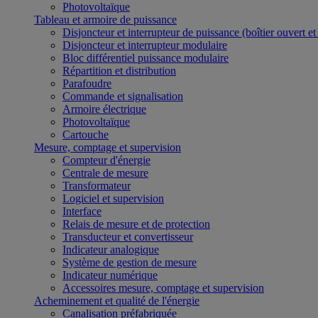
Photovoltaïque
Tableau et armoire de puissance
Disjoncteur et interrupteur de puissance (boîtier ouvert e
Disjoncteur et interrupteur modulaire
Bloc différentiel puissance modulaire
Répartition et distribution
Parafoudre
Commande et signalisation
Armoire électrique
Photovoltaïque
Cartouche
Mesure, comptage et supervision
Compteur d'énergie
Centrale de mesure
Transformateur
Logiciel et supervision
Interface
Relais de mesure et de protection
Transducteur et convertisseur
Indicateur analogique
Système de gestion de mesure
Indicateur numérique
Accessoires mesure, comptage et supervision
Acheminement et qualité de l'énergie
Canalisation préfabriquée