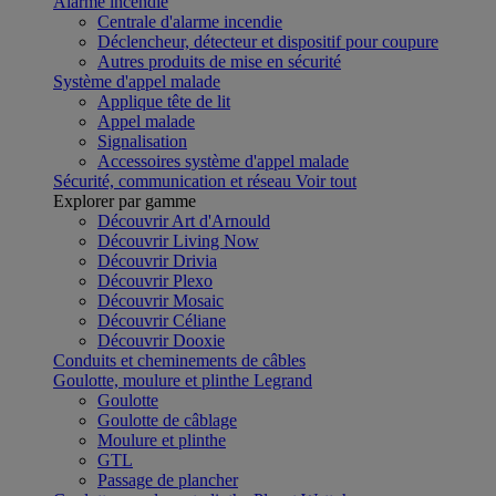
Alarme incendie
Centrale d'alarme incendie
Déclencheur, détecteur et dispositif pour coupure
Autres produits de mise en sécurité
Système d'appel malade
Applique tête de lit
Appel malade
Signalisation
Accessoires système d'appel malade
Sécurité, communication et réseau
Voir tout
Explorer par gamme
Découvrir Art d'Arnould
Découvrir Living Now
Découvrir Drivia
Découvrir Plexo
Découvrir Mosaic
Découvrir Céliane
Découvrir Dooxie
Conduits et cheminements de câbles
Goulotte, moulure et plinthe Legrand
Goulotte
Goulotte de câblage
Moulure et plinthe
GTL
Passage de plancher